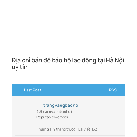
Địa chỉ bán đồ bảo hộ lao động tại Hà Nội
uy tín
Last Post
RSS
trangvangbaoho
(@trangvangbaoho)
Reputable Member
Tham gia: 9 tháng trước
Bài viết: 132