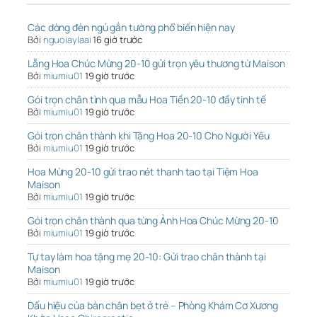
Các dòng đèn ngủ gắn tường phổ biến hiện nay
Bởi
nguoiaylaai
16 giờ trước
Lẵng Hoa Chúc Mừng 20-10 gửi trọn yêu thương từ Maison
Bởi
miumiu01
19 giờ trước
Gói trọn chân tình qua mẫu Hoa Tiền 20-10 đầy tinh tế
Bởi
miumiu01
19 giờ trước
Gói trọn chân thành khi Tặng Hoa 20-10 Cho Người Yêu
Bởi
miumiu01
19 giờ trước
Hoa Mừng 20-10 gửi trao nét thanh tao tại Tiệm Hoa
Maison
Bởi
miumiu01
19 giờ trước
Gói trọn chân thành qua từng Ảnh Hoa Chúc Mừng 20-10
Bởi
miumiu01
19 giờ trước
Tự tay làm hoa tặng mẹ 20-10: Gửi trao chân thành tại
Maison
Bởi
miumiu01
19 giờ trước
Dấu hiệu của bàn chân bẹt ở trẻ – Phòng Khám Cơ Xương