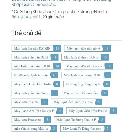
Khớp Usac Chiropractic
" Cơ Xương Khớp Usac Chiropractic <strong>Nhìn th…
Bởi
uyenuyen01
,
20 giờ trước
Thẻ chủ đề
Máy lạnh âm trần DAIKIN
24
Máy lạnh giấu trần nối ố
18
Máy lạnh giấu trần Daiki
18
Máy lạnh tủ đứng Daikin
15
máy lạnh treo tường DAIK
14
Máy lạnh giấu trần Daikin
11
lắp đặt máy lạnh âm trần
10
Máy lạnh treo tường DAIKI
9
Máy Lạnh Giấu Trần Toshi
8
thi công ống đồng máy lạ
8
Máy lạnh giấu trần Panas
6
Máy lạnh âm trần nối ống
6
Máy lạnh Toshiba
6
Máy Lạnh Âm Trần LG Inve
5
Máy Lạnh Âm Trần Daikin F
5
Máy Lạnh Giấu Trần Panaso
5
Máy lạnh Panasonic
5
Máy Lạnh Tủ Đứng Daikin F
5
diện tích sử dụng Máy lạ
5
Máy Lạnh Tủ Đứng Panason
5