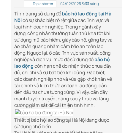
04/02/2026 3:33 sáng
Topic starter
Tình trạng sử dụng đồ
bảo hộ lao động tại Hà
Nội
có sự khác biệt rõ rệt giữa các lĩnh vực và
loại hình doanh nghiệp. Trong ngành xây
dựng, công nhân thường tuân thủ khá tốt khi
sử dụng mũ bảo hiểm, giày bảo hộ, găng tay và
áo phản quang nhằm đảm bảo an toàn lao
động. Ngược lại, ở các lĩnh vực sản xuất, công
nghiệp và dịch vụ, mức độ sử dụng đồ
bảo hộ
lao động
còn hạn chế do nhận thức chưa đầy
đủ, chi phí và sự bất tiện khi dùng. Đặc biệt,
các doanh nghiệp nhỏ và vừa gặp khó khăn về
tài chính và kiến thức an toàn lao động, dẫn
đến đầu tư chưa tương xứng. Vì vậy, cần đẩy
mạnh tuyên truyền, nâng cao ý thức và tăng
cường giám sát để cải thiện tình hình.
Thiết bị bảo hộ lao động tại Hà Nội đang được
sử dụng phổ biến