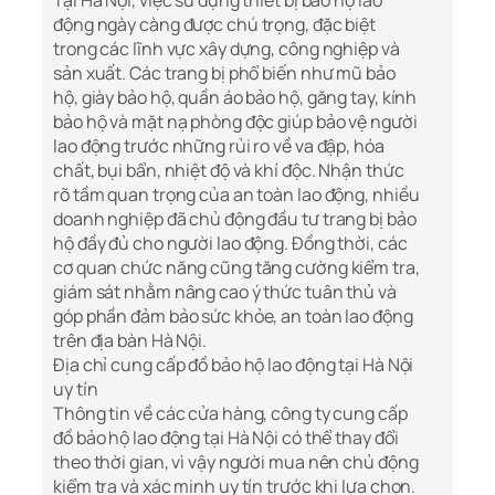
Tại Hà Nội, việc sử dụng thiết bị bảo hộ lao
động ngày càng được chú trọng, đặc biệt
trong các lĩnh vực xây dựng, công nghiệp và
sản xuất. Các trang bị phổ biến như mũ bảo
hộ, giày bảo hộ, quần áo bảo hộ, găng tay, kính
bảo hộ và mặt nạ phòng độc giúp bảo vệ người
lao động trước những rủi ro về va đập, hóa
chất, bụi bẩn, nhiệt độ và khí độc. Nhận thức
rõ tầm quan trọng của an toàn lao động, nhiều
doanh nghiệp đã chủ động đầu tư trang bị bảo
hộ đầy đủ cho người lao động. Đồng thời, các
cơ quan chức năng cũng tăng cường kiểm tra,
giám sát nhằm nâng cao ý thức tuân thủ và
góp phần đảm bảo sức khỏe, an toàn lao động
trên địa bàn Hà Nội.
Địa chỉ cung cấp đồ bảo hộ lao động tại Hà Nội
uy tín
Thông tin về các cửa hàng, công ty cung cấp
đồ bảo hộ lao động tại Hà Nội có thể thay đổi
theo thời gian, vì vậy người mua nên chủ động
kiểm tra và xác minh uy tín trước khi lựa chọn.