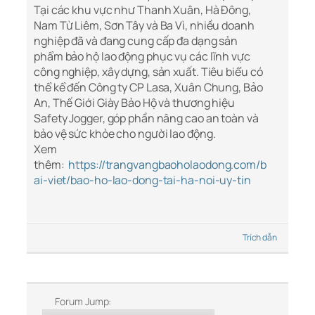
Tại các khu vực như Thanh Xuân, Hà Đông,
Nam Từ Liêm, Sơn Tây và Ba Vì, nhiều doanh
nghiệp đã và đang cung cấp đa dạng sản
phẩm bảo hộ lao động phục vụ các lĩnh vực
công nghiệp, xây dựng, sản xuất. Tiêu biểu có
thể kể đến Công ty CP Lasa, Xuân Chung, Bảo
An, Thế Giới Giày Bảo Hộ và thương hiệu
Safety Jogger, góp phần nâng cao an toàn và
bảo vệ sức khỏe cho người lao động.
Xem
thêm:
https://trangvangbaoholaodong.com/b
ai-viet/bao-ho-lao-dong-tai-ha-noi-uy-tin
Trích dẫn
Forum Jump: