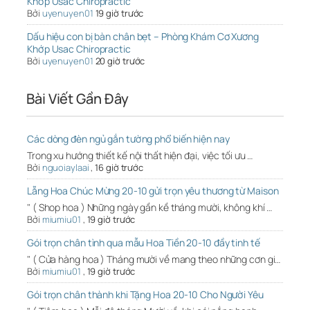
Khớp Usac Chiropractic
Bởi
uyenuyen01
19 giờ trước
Dấu hiệu con bị bàn chân bẹt – Phòng Khám Cơ Xương
Khớp Usac Chiropractic
Bởi
uyenuyen01
20 giờ trước
Bài Viết Gần Đây
Các dòng đèn ngủ gắn tường phổ biến hiện nay
Trong xu hướng thiết kế nội thất hiện đại, việc tối ưu …
Bởi
nguoiaylaai
,
16 giờ trước
Lẵng Hoa Chúc Mừng 20-10 gửi trọn yêu thương từ Maison
" ( Shop hoa ) Những ngày gần kề tháng mười, không khí …
Bởi
miumiu01
,
19 giờ trước
Gói trọn chân tình qua mẫu Hoa Tiền 20-10 đầy tinh tế
" ( Cửa hàng hoa ) Tháng mười về mang theo những cơn gi…
Bởi
miumiu01
,
19 giờ trước
Gói trọn chân thành khi Tặng Hoa 20-10 Cho Người Yêu