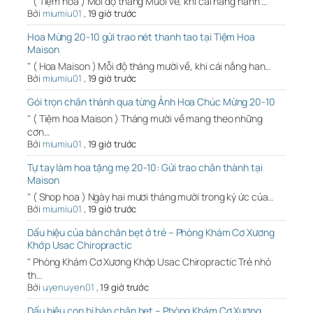
" ( Tiệm hoa ) Mỗi độ tháng Mười về, khi cái nắng hanh …
Bởi
miumiu01
,
19 giờ trước
Hoa Mừng 20-10 gửi trao nét thanh tao tại Tiệm Hoa
Maison
" ( Hoa Maison ) Mỗi độ tháng mười về, khi cái nắng han…
Bởi
miumiu01
,
19 giờ trước
Gói trọn chân thành qua từng Ảnh Hoa Chúc Mừng 20-10
" ( Tiệm hoa Maison ) Tháng mười về mang theo những
cơn…
Bởi
miumiu01
,
19 giờ trước
Tự tay làm hoa tặng mẹ 20-10: Gửi trao chân thành tại
Maison
" ( Shop hoa ) Ngày hai mươi tháng mười trong ký ức của…
Bởi
miumiu01
,
19 giờ trước
Dấu hiệu của bàn chân bẹt ở trẻ – Phòng Khám Cơ Xương
Khớp Usac Chiropractic
" Phòng Khám Cơ Xương Khớp Usac Chiropractic Trẻ nhỏ
th…
Bởi
uyenuyen01
,
19 giờ trước
Dấu hiệu con bị bàn chân bẹt – Phòng Khám Cơ Xương