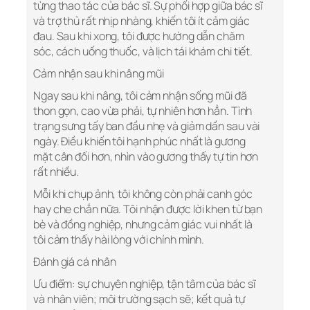
từng thao tác của bác sĩ. Sự phối hợp giữa bác sĩ
và trợ thủ rất nhịp nhàng, khiến tôi ít cảm giác
đau. Sau khi xong, tôi được hướng dẫn chăm
sóc, cách uống thuốc, và lịch tái khám chi tiết.
Cảm nhận sau khi nâng mũi
Ngay sau khi nâng, tôi cảm nhận sống mũi đã
thon gọn, cao vừa phải, tự nhiên hơn hẳn. Tình
trạng sưng tấy ban đầu nhẹ và giảm dần sau vài
ngày. Điều khiến tôi hạnh phúc nhất là gương
mặt cân đối hơn, nhìn vào gương thấy tự tin hơn
rất nhiều.
Mỗi khi chụp ảnh, tôi không còn phải canh góc
hay che chắn nữa. Tôi nhận được lời khen từ bạn
bè và đồng nghiệp, nhưng cảm giác vui nhất là
tôi cảm thấy hài lòng với chính mình.
Đánh giá cá nhân
Ưu điểm: sự chuyên nghiệp, tận tâm của bác sĩ
và nhân viên; môi trường sạch sẽ; kết quả tự