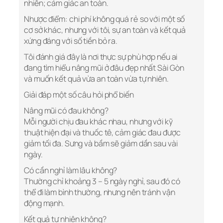
nhiên; cảm giác an toàn.
Nhược điểm: chi phí không quá rẻ so với một số
cơ sở khác, nhưng với tôi, sự an toàn và kết quả
xứng đáng với số tiền bỏ ra.
Tôi đánh giá đây là nơi thực sự phù hợp nếu ai
đang tìm hiểu nâng mũi ở đâu đẹp nhất Sài Gòn
và muốn kết quả vừa an toàn vừa tự nhiên.
Giải đáp một số câu hỏi phổ biến
Nâng mũi có đau không?
Mỗi người chịu đau khác nhau, nhưng với kỹ
thuật hiện đại và thuốc tê, cảm giác đau được
giảm tối đa. Sưng và bầm sẽ giảm dần sau vài
ngày.
Có cần nghỉ làm lâu không?
Thường chỉ khoảng 3 – 5 ngày nghỉ, sau đó có
thể đi làm bình thường, nhưng nên tránh vận
động mạnh.
Kết quả tự nhiên không?