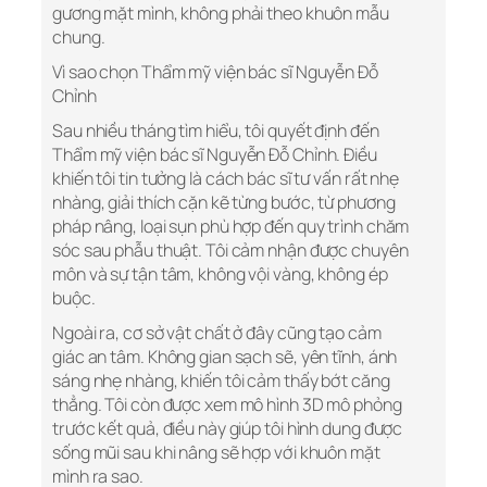
gương mặt mình, không phải theo khuôn mẫu
chung.
Vì sao chọn Thẩm mỹ viện bác sĩ Nguyễn Đỗ
Chỉnh
Sau nhiều tháng tìm hiểu, tôi quyết định đến
Thẩm mỹ viện bác sĩ Nguyễn Đỗ Chỉnh. Điều
khiến tôi tin tưởng là cách bác sĩ tư vấn rất nhẹ
nhàng, giải thích cặn kẽ từng bước, từ phương
pháp nâng, loại sụn phù hợp đến quy trình chăm
sóc sau phẫu thuật. Tôi cảm nhận được chuyên
môn và sự tận tâm, không vội vàng, không ép
buộc.
Ngoài ra, cơ sở vật chất ở đây cũng tạo cảm
giác an tâm. Không gian sạch sẽ, yên tĩnh, ánh
sáng nhẹ nhàng, khiến tôi cảm thấy bớt căng
thẳng. Tôi còn được xem mô hình 3D mô phỏng
trước kết quả, điều này giúp tôi hình dung được
sống mũi sau khi nâng sẽ hợp với khuôn mặt
mình ra sao.