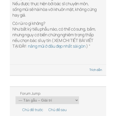
Nếu được thực hiện bởi bác sĩ chuyên môn,
sống mũi sẽ hài hòa với khuôn mặt, không cứng
hay giả.
Có rủi ro gì không?
Như bất kỳ tiểu phẫu nào, có thể có sưng, bầm,
nhưng nguy cơ biến chứng nghiêm trọng thấp
nếu chọn bác sĩ uy tín ( XEM CHI TIẾT BÀI VIẾT
TẠI ĐÂY:
nâng mũi ở đâu đẹp nhất sài gòn
) “
Trích dẫn
Forum Jump:
Chủ đề trước
Chủ đề sau