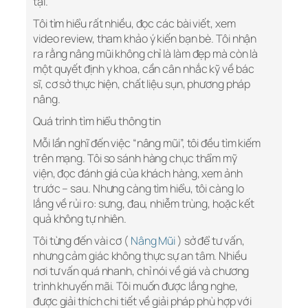
tại.
Tôi tìm hiểu rất nhiều, đọc các bài viết, xem
video review, tham khảo ý kiến bạn bè. Tôi nhận
ra rằng nâng mũi không chỉ là làm đẹp mà còn là
một quyết định y khoa, cần cân nhắc kỹ về bác
sĩ, cơ sở thực hiện, chất liệu sụn, phương pháp
nâng.
Quá trình tìm hiểu thông tin
Mỗi lần nghĩ đến việc “nâng mũi”, tôi đều tìm kiếm
trên mạng. Tôi so sánh hàng chục thẩm mỹ
viện, đọc đánh giá của khách hàng, xem ảnh
trước – sau. Nhưng càng tìm hiểu, tôi càng lo
lắng về rủi ro: sưng, đau, nhiễm trùng, hoặc kết
quả không tự nhiên.
Tôi từng đến vài cơ (
Nâng Mũi
) sở để tư vấn,
nhưng cảm giác không thực sự an tâm. Nhiều
nơi tư vấn quá nhanh, chỉ nói về giá và chương
trình khuyến mãi. Tôi muốn được lắng nghe,
được giải thích chi tiết về giải pháp phù hợp với