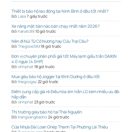
Thiết bị bảo hộ lao động tại Ninh Bình ở đâu tốt nhất?
Bởi
Lasa
7 giây trước
Xe nâng mặt bàn nào bán chạy nhất năm 2026?
Bởi
hanatc89
10 giờ trước
Nên đi Núi Tứ Cô Nương hay Cửu Trại Câu?
Bởi
ThegioieSIM
18 giờ trước
Đơn vị chuyên phân phối giá tốt Máy lạnh giấu trần DAIKIN
4.0 ngựa (4.0HP)
Bởi
vinhphat
18 giờ trước
Mua giày bảo hộ Jogger tại Bình Dương ở đâu tốt
Bởi
thegioigay
22 giờ trước
Điểm cung cấp giá rẻ Điều hòa âm trần LG kèm nhiều ưu đãi
hấp dẫn
Bởi
vinhphat
23 giờ trước
Thị trường giày bảo hộ tại Thái Nguyên
Bởi
trangvangbaoho
24 giờ trước
Cửa Nhựa Đài Loan Ghép Thanh Tại Phường Lái Thiêu