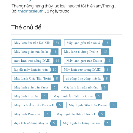
Thang nâng hàng thủy lực loại nào thì tốt hiện anyThang…
Bởi
thaontasieuthi
,
2 ngày trước
Thẻ chủ đề
Máy lạnh âm trần DAIKIN
24
Máy lạnh giấu trần nối ố
18
Máy lạnh giấu trần Daiki
18
Máy lạnh tủ đứng Daikin
15
máy lạnh treo tường DAIK
14
Máy lạnh giấu trần Daikin
11
lắp đặt máy lạnh âm trần
10
Máy lạnh treo tường DAIKI
9
Máy Lạnh Giấu Trần Toshi
8
thi công ống đồng máy lạ
8
Máy lạnh giấu trần Panas
6
Máy lạnh âm trần nối ống
6
Máy lạnh Toshiba
6
Máy Lạnh Âm Trần LG Inve
5
Máy Lạnh Âm Trần Daikin F
5
Máy Lạnh Giấu Trần Panaso
5
Máy lạnh Panasonic
5
Máy Lạnh Tủ Đứng Daikin F
5
diện tích sử dụng Máy lạ
5
Máy Lạnh Tủ Đứng Panason
5