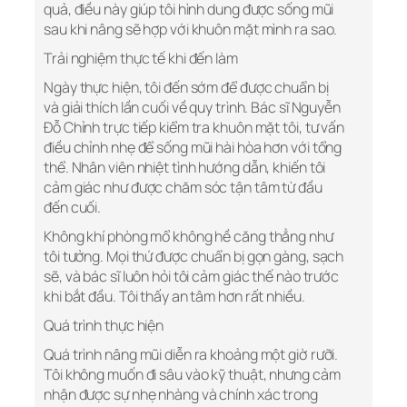
quả, điều này giúp tôi hình dung được sống mũi
sau khi nâng sẽ hợp với khuôn mặt mình ra sao.
Trải nghiệm thực tế khi đến làm
Ngày thực hiện, tôi đến sớm để được chuẩn bị
và giải thích lần cuối về quy trình. Bác sĩ Nguyễn
Đỗ Chỉnh trực tiếp kiểm tra khuôn mặt tôi, tư vấn
điều chỉnh nhẹ để sống mũi hài hòa hơn với tổng
thể. Nhân viên nhiệt tình hướng dẫn, khiến tôi
cảm giác như được chăm sóc tận tâm từ đầu
đến cuối.
Không khí phòng mổ không hề căng thẳng như
tôi tưởng. Mọi thứ được chuẩn bị gọn gàng, sạch
sẽ, và bác sĩ luôn hỏi tôi cảm giác thế nào trước
khi bắt đầu. Tôi thấy an tâm hơn rất nhiều.
Quá trình thực hiện
Quá trình nâng mũi diễn ra khoảng một giờ rưỡi.
Tôi không muốn đi sâu vào kỹ thuật, nhưng cảm
nhận được sự nhẹ nhàng và chính xác trong