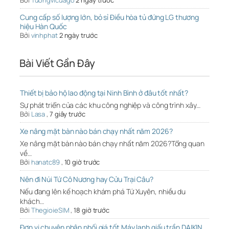
Bởi
Tuongvicuago
2 ngày trước
Cung cấp số lượng lớn, bỏ sỉ Điều hòa tủ đứng LG thương
hiệu Hàn Quốc
Bởi
vinhphat
2 ngày trước
Bài Viết Gần Đây
Thiết bị bảo hộ lao động tại Ninh Bình ở đâu tốt nhất?
Sự phát triển của các khu công nghiệp và công trình xây…
Bởi
Lasa
,
7 giây trước
Xe nâng mặt bàn nào bán chạy nhất năm 2026?
Xe nâng mặt bàn nào bán chạy nhất năm 2026?Tổng quan
về…
Bởi
hanatc89
,
10 giờ trước
Nên đi Núi Tứ Cô Nương hay Cửu Trại Câu?
Nếu đang lên kế hoạch khám phá Tứ Xuyên, nhiều du
khách…
Bởi
ThegioieSIM
,
18 giờ trước
Đơn vị chuyên phân phối giá tốt Máy lạnh giấu trần DAIKIN