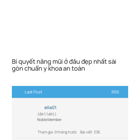
Bí quyết nâng mũi ở đâu đẹp nhất sài
gòn chuẩn y khoa an toàn
Last Post
RSS
ella01
(@ella01)
Noble Member
Tham gia: 9 tháng trước
Bài viết: 336