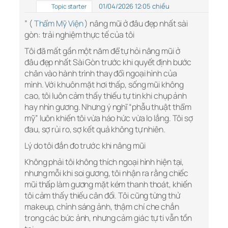
01/04/2026 12:05 chiều
Topic starter
” (
Thẩm Mỹ Viện
) nâng mũi ở đâu đẹp nhất sài
gòn: trải nghiệm thực tế của tôi
Tôi đã mất gần một năm để tự hỏi nâng mũi ở
đâu đẹp nhất Sài Gòn trước khi quyết định bước
chân vào hành trình thay đổi ngoại hình của
mình. Với khuôn mặt hơi thấp, sống mũi không
cao, tôi luôn cảm thấy thiếu tự tin khi chụp ảnh
hay nhìn gương. Nhưng ý nghĩ “phẫu thuật thẩm
mỹ” luôn khiến tôi vừa háo hức vừa lo lắng. Tôi sợ
đau, sợ rủi ro, sợ kết quả không tự nhiên.
Lý do tôi đắn đo trước khi nâng mũi
Không phải tôi không thích ngoại hình hiện tại,
nhưng mỗi khi soi gương, tôi nhận ra rằng chiếc
mũi thấp làm gương mặt kém thanh thoát, khiến
tôi cảm thấy thiếu cân đối. Tôi cũng từng thử
makeup, chỉnh sáng ảnh, thậm chí che chắn
trong các bức ảnh, nhưng cảm giác tự ti vẫn tồn