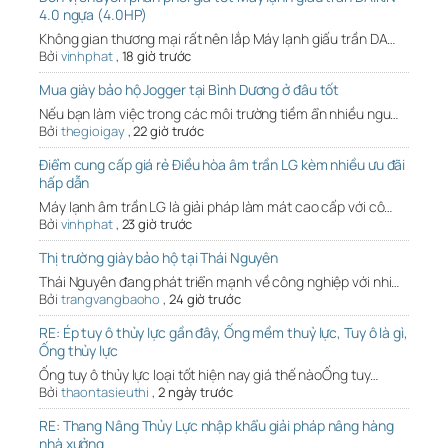
4.0 ngựa (4.0HP)
Không gian thương mại rất nên lắp Máy lạnh giấu trần DA…
Bởi
vinhphat
,
18 giờ trước
Mua giày bảo hộ Jogger tại Bình Dương ở đâu tốt
Nếu bạn làm việc trong các môi trường tiềm ẩn nhiều ngu…
Bởi
thegioigay
,
22 giờ trước
Điểm cung cấp giá rẻ Điều hòa âm trần LG kèm nhiều ưu đãi
hấp dẫn
Máy lạnh âm trần LG là giải pháp làm mát cao cấp với cô…
Bởi
vinhphat
,
23 giờ trước
Thị trường giày bảo hộ tại Thái Nguyên
Thái Nguyên đang phát triển mạnh về công nghiệp với nhi…
Bởi
trangvangbaoho
,
24 giờ trước
RE: Ép tuy ô thủy lực gần đây, Ống mềm thuỷ lực, Tuy ô là gì,
Ống thủy lực
Ống tuy ô thủy lực loại tốt hiện nay giá thế nàoỐng tuy…
Bởi
thaontasieuthi
,
2 ngày trước
RE: Thang Nâng Thủy Lực nhập khẩu giải pháp nâng hàng
nhà xưởng