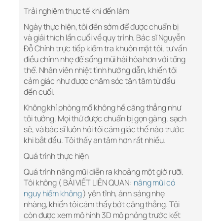
Trải nghiệm thực tế khi đến làm
Ngày thực hiện, tôi đến sớm để được chuẩn bị
và giải thích lần cuối về quy trình. Bác sĩ Nguyễn
Đỗ Chỉnh trực tiếp kiểm tra khuôn mặt tôi, tư vấn
điều chỉnh nhẹ để sống mũi hài hòa hơn với tổng
thể. Nhân viên nhiệt tình hướng dẫn, khiến tôi
cảm giác như được chăm sóc tận tâm từ đầu
đến cuối.
Không khí phòng mổ không hề căng thẳng như
tôi tưởng. Mọi thứ được chuẩn bị gọn gàng, sạch
sẽ, và bác sĩ luôn hỏi tôi cảm giác thế nào trước
khi bắt đầu. Tôi thấy an tâm hơn rất nhiều.
Quá trình thực hiện
Quá trình nâng mũi diễn ra khoảng một giờ rưỡi.
Tôi không ( BÀI VIẾT LIÊN QUAN:
nâng mũi có
nguy hiểm không
) yên tĩnh, ánh sáng nhẹ
nhàng, khiến tôi cảm thấy bớt căng thẳng. Tôi
còn được xem mô hình 3D mô phỏng trước kết