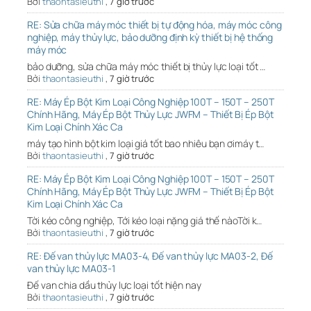
Bởi
thaontasieuthi
,
7 giờ trước
RE: Sửa chữa máy móc thiết bị tự động hóa, máy móc công
nghiệp, máy thủy lực, bảo dưỡng định kỳ thiết bị hệ thống
máy móc
bảo dưỡng, sửa chữa máy móc thiết bị thủy lực loại tốt …
Bởi
thaontasieuthi
,
7 giờ trước
RE: Máy Ép Bột Kim Loại Công Nghiệp 100T – 150T – 250T
Chính Hãng, Máy Ép Bột Thủy Lực JWFM – Thiết Bị Ép Bột
Kim Loại Chính Xác Ca
máy tạo hình bột kim loại giá tốt bao nhiêu bạn ơimáy t…
Bởi
thaontasieuthi
,
7 giờ trước
RE: Máy Ép Bột Kim Loại Công Nghiệp 100T – 150T – 250T
Chính Hãng, Máy Ép Bột Thủy Lực JWFM – Thiết Bị Ép Bột
Kim Loại Chính Xác Ca
Tời kéo công nghiệp, Tới kéo loại nặng giá thế nàoTời k…
Bởi
thaontasieuthi
,
7 giờ trước
RE: Đế van thủy lực MA03-4, Đế van thủy lực MA03-2, Đế
van thủy lực MA03-1
Đế van chia dầu thủy lực loại tốt hiện nay
Bởi
thaontasieuthi
,
7 giờ trước