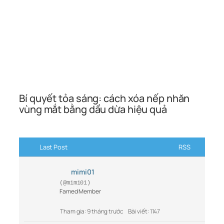
Bí quyết tỏa sáng: cách xóa nếp nhăn
vùng mắt bằng dầu dừa hiệu quả
Last Post
RSS
mimi01
(@mimi01)
Famed Member
Tham gia: 9 tháng trước
Bài viết: 1147