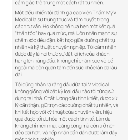
cảm giác trẻ trung một cách rất tự nhiên.
Một điều khiến tôi đánh giá cao Viện Thẩm Mỹ V
Medical là sự trung thực và tâm huyết trong
cách tư vấn. Họ không hề hứa hẹn một kết quả
“thần tốc” hay quá mức, mà luôn nhấn mạnh sự
chăm sóc đều đặn, kết hợp giữa dưỡng chất tự
nhiên và kỹ thuật chuyên nghiệp. Tôi cảm nhận
được đây là nơi thực sự đặt lợi ích của khách
hàng lên hàng đầu, không chỉ chăm sóc vẻ bề
ngoài mà còn quan tâm đến sức khỏe làn da lâu
dài.
Tôi cũng nhận ra rằng dầu dừa tại V Medical
không giống với bất kỳ loại dầu nào tôi từng sử
dụng tại nhà. Chất lượng dầu tinh khiết, được xử
lý cẩn thận, giữ trọn các dưỡng chất tự nhiên, và
khi kết hợp với kỹ thuật của chuyên viên, hiệu
quả được tối ưu hóa một cách tinh tế. Làn da
không chỉ mềm mại, căng bóng mà còn trở nên
dẻo dai hơn, và nếp nhăn dần dần được làm đầy
một cách tự nhiên.