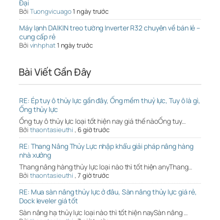
Đại
Bởi
Tuongvicuago
1 ngày trước
Máy lạnh DAIKIN treo tường Inverter R32 chuyên về bán lẻ –
cung cấp rẻ
Bởi
vinhphat
1 ngày trước
Bài Viết Gần Đây
RE: Ép tuy ô thủy lực gần đây, Ống mềm thuỷ lực, Tuy ô là gì,
Ống thủy lực
Ống tuy ô thủy lực loại tốt hiện nay giá thế nàoỐng tuy…
Bởi
thaontasieuthi
,
6 giờ trước
RE: Thang Nâng Thủy Lực nhập khẩu giải pháp nâng hàng
nhà xưởng
Thang nâng hàng thủy lực loại nào thì tốt hiện anyThang…
Bởi
thaontasieuthi
,
7 giờ trước
RE: Mua sàn nâng thủy lực ở đâu, Sàn nâng thủy lực giá rẻ,
Dock leveler giá tốt
Sàn nâng hạ thủy lực loại nào thì tốt hiện naySàn nâng …