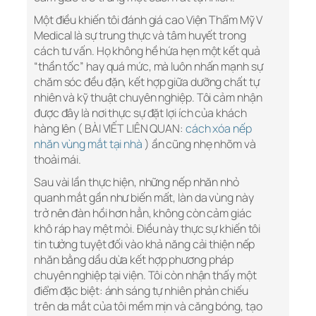
Một điều khiến tôi đánh giá cao Viện Thẩm Mỹ V
Medical là sự trung thực và tâm huyết trong
cách tư vấn. Họ không hề hứa hẹn một kết quả
“thần tốc” hay quá mức, mà luôn nhấn mạnh sự
chăm sóc đều đặn, kết hợp giữa dưỡng chất tự
nhiên và kỹ thuật chuyên nghiệp. Tôi cảm nhận
được đây là nơi thực sự đặt lợi ích của khách
hàng lên ( BÀI VIẾT LIÊN QUAN:
cách xóa nếp
nhăn vùng mắt tại nhà
) ần cũng nhẹ nhõm và
thoải mái.
Sau vài lần thực hiện, những nếp nhăn nhỏ
quanh mắt gần như biến mất, làn da vùng này
trở nên đàn hồi hơn hẳn, không còn cảm giác
khô ráp hay mệt mỏi. Điều này thực sự khiến tôi
tin tưởng tuyệt đối vào khả năng cải thiện nếp
nhăn bằng dầu dừa kết hợp phương pháp
chuyên nghiệp tại viện. Tôi còn nhận thấy một
điểm đặc biệt: ánh sáng tự nhiên phản chiếu
trên da mắt của tôi mềm mịn và căng bóng, tạo