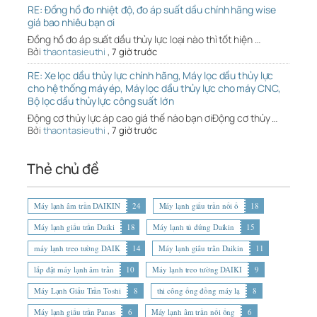
RE: Đồng hồ đo nhiệt độ, đo áp suất dầu chính hãng wise
giá bao nhiêu bạn ơi
Đồng hồ đo áp suất dầu thủy lực loại nào thì tốt hiện …
Bởi
thaontasieuthi
,
7 giờ trước
RE: Xe lọc dầu thủy lực chính hãng, Máy lọc dầu thủy lực
cho hệ thống máy ép, Máy lọc dầu thủy lực cho máy CNC,
Bộ lọc dầu thủy lực công suất lớn
Động cơ thủy lực áp cao giá thế nào bạn ơiĐộng cơ thủy …
Bởi
thaontasieuthi
,
7 giờ trước
Thẻ chủ đề
Máy lạnh âm trần DAIKIN
24
Máy lạnh giấu trần nối ố
18
Máy lạnh giấu trần Daiki
18
Máy lạnh tủ đứng Daikin
15
máy lạnh treo tường DAIK
14
Máy lạnh giấu trần Daikin
11
lắp đặt máy lạnh âm trần
10
Máy lạnh treo tường DAIKI
9
Máy Lạnh Giấu Trần Toshi
8
thi công ống đồng máy lạ
8
Máy lạnh giấu trần Panas
6
Máy lạnh âm trần nối ống
6