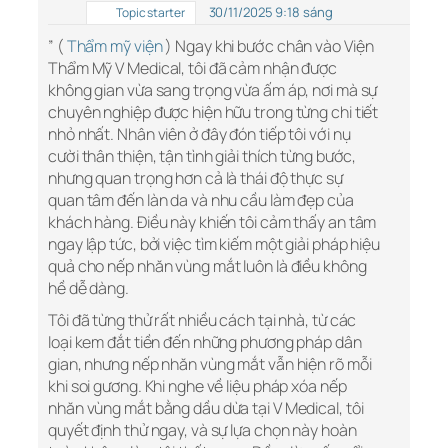
30/11/2025 9:18 sáng
Topic starter
” (
Thẩm mỹ viện
) Ngay khi bước chân vào Viện
Thẩm Mỹ V Medical, tôi đã cảm nhận được
không gian vừa sang trọng vừa ấm áp, nơi mà sự
chuyên nghiệp được hiện hữu trong từng chi tiết
nhỏ nhất. Nhân viên ở đây đón tiếp tôi với nụ
cười thân thiện, tận tình giải thích từng bước,
nhưng quan trọng hơn cả là thái độ thực sự
quan tâm đến làn da và nhu cầu làm đẹp của
khách hàng. Điều này khiến tôi cảm thấy an tâm
ngay lập tức, bởi việc tìm kiếm một giải pháp hiệu
quả cho nếp nhăn vùng mắt luôn là điều không
hề dễ dàng.
Tôi đã từng thử rất nhiều cách tại nhà, từ các
loại kem đắt tiền đến những phương pháp dân
gian, nhưng nếp nhăn vùng mắt vẫn hiện rõ mỗi
khi soi gương. Khi nghe về liệu pháp xóa nếp
nhăn vùng mắt bằng dầu dừa tại V Medical, tôi
quyết định thử ngay, và sự lựa chọn này hoàn