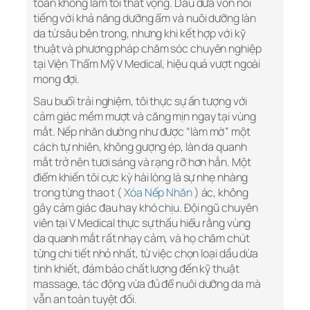
toàn không làm tôi thất vọng. Dầu dừa vốn nổi
tiếng với khả năng dưỡng ẩm và nuôi dưỡng làn
da từ sâu bên trong, nhưng khi kết hợp với kỹ
thuật và phương pháp chăm sóc chuyên nghiệp
tại Viện Thẩm Mỹ V Medical, hiệu quả vượt ngoài
mong đợi.
Sau buổi trải nghiệm, tôi thực sự ấn tượng với
cảm giác mềm mượt và căng mịn ngay tại vùng
mắt. Nếp nhăn dường như được “làm mờ” một
cách tự nhiên, không gượng ép, làn da quanh
mắt trở nên tươi sáng và rạng rỡ hơn hẳn. Một
điểm khiến tôi cực kỳ hài lòng là sự nhẹ nhàng
trong từng thao t (
Xóa Nếp Nhăn
) ác, không
gây cảm giác đau hay khó chịu. Đội ngũ chuyên
viên tại V Medical thực sự thấu hiểu rằng vùng
da quanh mắt rất nhạy cảm, và họ chăm chút
từng chi tiết nhỏ nhất, từ việc chọn loại dầu dừa
tinh khiết, đảm bảo chất lượng đến kỹ thuật
massage, tác động vừa đủ để nuôi dưỡng da mà
vẫn an toàn tuyệt đối.