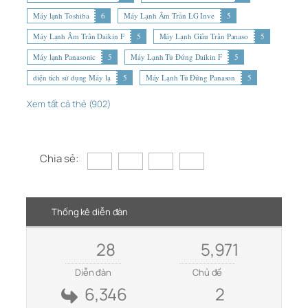
Máy lạnh Toshiba
6
Máy Lạnh Âm Trần LG Inve
5
Máy Lạnh Âm Trần Daikin F
5
Máy Lạnh Giấu Trần Panaso
5
Máy lạnh Panasonic
5
Máy Lạnh Tủ Đứng Daikin F
5
diện tích sử dụng Máy lạ
5
Máy Lạnh Tủ Đứng Panason
5
Xem tất cả thẻ (902)
Chia sẻ:
Thống kê diễn đàn
28
5,971
Diễn đàn
Chủ đề
6,346
2