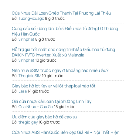
Cửa Nhựa Đài Loan Ghép Thanh Tại Phường Lái Thiêu
Bởi
Tuongvicuago
8 giờ trước
Cung cấp số lượng lớn, bỏ sỉ Điều hòa tủ đứng LG thương
hiệu Hàn Quốc
Bởi
vinhphat
8 giờ trước
Hỗ trợ giá tốt nhất cho công trình lắp Điều hòa tủ đứng
DAIKIN FVFC Inverter, Xuất xứ Malaysia
Bởi
vinhphat
10 giờ trước
Nên mua eSIM trước ngày đi khoảng bao nhiêu lâu?
Bởi
ThegioieSIM
10 giờ trước
Giày bảo hộ lót Kevlar và lót thép loại nào tốt
Bởi
Lasa
14 giờ trước
Giá cửa nhựa Đài Loan tại phường Linh Tây
Bởi
Cua Nhua – Cua Go
15 giờ trước
Ưu điểm của giày bảo hộ đế cao su
Bởi
thegioigay
16 giờ trước
Cửa Nhựa ABS Hàn Quốc Bền Đẹp Giá Rẻ – Nội Thất Hiện