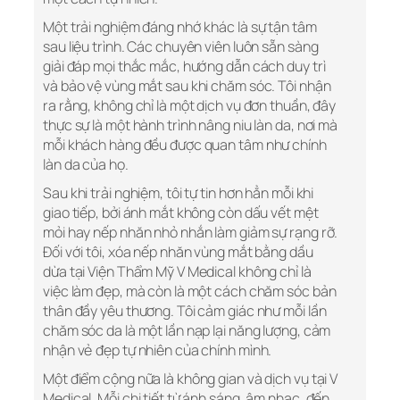
Một trải nghiệm đáng nhớ khác là sự tận tâm
sau liệu trình. Các chuyên viên luôn sẵn sàng
giải đáp mọi thắc mắc, hướng dẫn cách duy trì
và bảo vệ vùng mắt sau khi chăm sóc. Tôi nhận
ra rằng, không chỉ là một dịch vụ đơn thuần, đây
thực sự là một hành trình nâng niu làn da, nơi mà
mỗi khách hàng đều được quan tâm như chính
làn da của họ.
Sau khi trải nghiệm, tôi tự tin hơn hẳn mỗi khi
giao tiếp, bởi ánh mắt không còn dấu vết mệt
mỏi hay nếp nhăn nhỏ nhắn làm giảm sự rạng rỡ.
Đối với tôi, xóa nếp nhăn vùng mắt bằng dầu
dừa tại Viện Thẩm Mỹ V Medical không chỉ là
việc làm đẹp, mà còn là một cách chăm sóc bản
thân đầy yêu thương. Tôi cảm giác như mỗi lần
chăm sóc da là một lần nạp lại năng lượng, cảm
nhận vẻ đẹp tự nhiên của chính mình.
Một điểm cộng nữa là không gian và dịch vụ tại V
Medical. Mỗi chi tiết từ ánh sáng, âm nhạc, đến