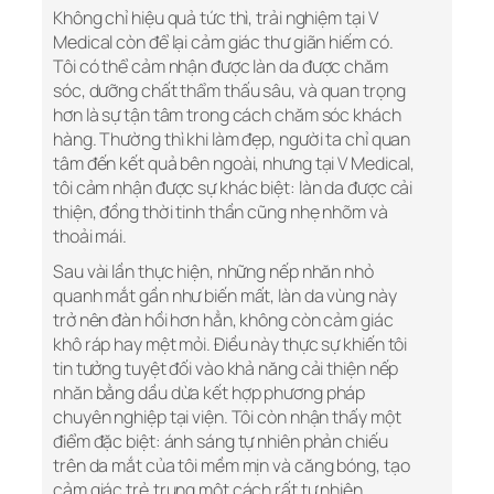
Không chỉ hiệu quả tức thì, trải nghiệm tại V
Medical còn để lại cảm giác thư giãn hiếm có.
Tôi có thể cảm nhận được làn da được chăm
sóc, dưỡng chất thẩm thấu sâu, và quan trọng
hơn là sự tận tâm trong cách chăm sóc khách
hàng. Thường thì khi làm đẹp, người ta chỉ quan
tâm đến kết quả bên ngoài, nhưng tại V Medical,
tôi cảm nhận được sự khác biệt: làn da được cải
thiện, đồng thời tinh thần cũng nhẹ nhõm và
thoải mái.
Sau vài lần thực hiện, những nếp nhăn nhỏ
quanh mắt gần như biến mất, làn da vùng này
trở nên đàn hồi hơn hẳn, không còn cảm giác
khô ráp hay mệt mỏi. Điều này thực sự khiến tôi
tin tưởng tuyệt đối vào khả năng cải thiện nếp
nhăn bằng dầu dừa kết hợp phương pháp
chuyên nghiệp tại viện. Tôi còn nhận thấy một
điểm đặc biệt: ánh sáng tự nhiên phản chiếu
trên da mắt của tôi mềm mịn và căng bóng, tạo
cảm giác trẻ trung một cách rất tự nhiên.