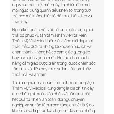
ngay sự khác biệt mỗi ngày, tự nhiên đến mức
mọi người xung quanh đều khen tôi trông tươi
trẻ hơn mà không biết tôi đã thực hiện dịch vụ
thẩm mỹ.
Ngoài kết quả tuyệt vời, tôi còn bị ấn tượng bởi
thái độ phục vụ tận tâm. Nhân viên tại Viện
Thẩm Mỹ V Medical luôn sẵn sàng giải đáp mọi
thắc mắc, đưa ra những lời khuyên hữu ích và
chân thành, không hề có cảm giác gượng ép
hay bán dịch vụ quá mức. Họ tạo cho khách
hàng cảm giác được trân trọng, được chăm sóc
tận tình, và điều này thực sự làm tôi cảm thấy
thoải mái và an tâm.
Từ trải nghiệm cá nhân, tôi có thể nói rằng Viện
Thẩm Mỹ V Medical xứng đáng là địa chỉ tin cậy
cho những ai muốn xóa nhăn và nâng cơ mặt.
Kết quả tự nhiên, an toàn, đội ngũ chuyên
nghiệp và sự tận tâm trong từng chi tiết là lý do
khiến tôi sẽ tiếp tục lựa chọn nơi đây cho những