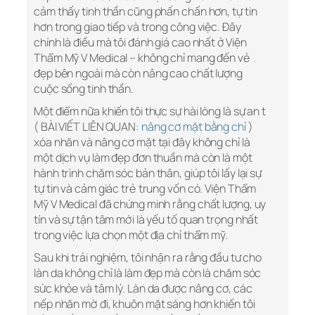
cảm thấy tinh thần cũng phấn chấn hơn, tự tin
hơn trong giao tiếp và trong công việc. Đây
chính là điều mà tôi đánh giá cao nhất ở Viện
Thẩm Mỹ V Medical – không chỉ mang đến vẻ
đẹp bên ngoài mà còn nâng cao chất lượng
cuộc sống tinh thần.
Một điểm nữa khiến tôi thực sự hài lòng là sự an t
( BÀI VIẾT LIÊN QUAN:
nâng cơ mặt bằng chỉ
)
xóa nhăn và nâng cơ mặt tại đây không chỉ là
một dịch vụ làm đẹp đơn thuần mà còn là một
hành trình chăm sóc bản thân, giúp tôi lấy lại sự
tự tin và cảm giác trẻ trung vốn có. Viện Thẩm
Mỹ V Medical đã chứng minh rằng chất lượng, uy
tín và sự tận tâm mới là yếu tố quan trọng nhất
trong việc lựa chọn một địa chỉ thẩm mỹ.
Sau khi trải nghiệm, tôi nhận ra rằng đầu tư cho
làn da không chỉ là làm đẹp mà còn là chăm sóc
sức khỏe và tâm lý. Làn da được nâng cơ, các
nếp nhăn mờ đi, khuôn mặt sáng hơn khiến tôi