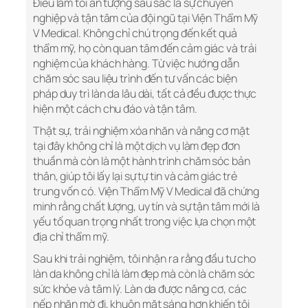
Điều làm tôi ấn tượng sâu sắc là sự chuyên
nghiệp và tận tâm của đội ngũ tại Viện Thẩm Mỹ
V Medical. Không chỉ chú trọng đến kết quả
thẩm mỹ, họ còn quan tâm đến cảm giác và trải
nghiệm của khách hàng. Từ việc hướng dẫn
chăm sóc sau liệu trình đến tư vấn các biện
pháp duy trì làn da lâu dài, tất cả đều được thực
hiện một cách chu đáo và tận tâm.
Thật sự, trải nghiệm xóa nhăn và nâng cơ mặt
tại đây không chỉ là một dịch vụ làm đẹp đơn
thuần mà còn là một hành trình chăm sóc bản
thân, giúp tôi lấy lại sự tự tin và cảm giác trẻ
trung vốn có. Viện Thẩm Mỹ V Medical đã chứng
minh rằng chất lượng, uy tín và sự tận tâm mới là
yếu tố quan trọng nhất trong việc lựa chọn một
địa chỉ thẩm mỹ.
Sau khi trải nghiệm, tôi nhận ra rằng đầu tư cho
làn da không chỉ là làm đẹp mà còn là chăm sóc
sức khỏe và tâm lý. Làn da được nâng cơ, các
nếp nhăn mờ đi, khuôn mặt sáng hơn khiến tôi