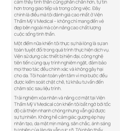
cảm thấy tinh thần cũng phấn chấn hơn, tự tin
hơn trong giao tiếp và trong công việc. Đây
chính là điều mà tôi đánh giá cao nhất ở Viện
Thẩm Mỹ V Medical – không chỉ mang đến vẻ
đẹp bên ngoài mà còn nâng cao chất lượng
cuộc sống tinh thần.
Một điểm nữa khiến tôi thực sự hài lòng là sự an
toàn tuyệt đối trong quá trình thực hiện dịch vụ.
Viện sử dụng các thiết bị hiện đại, công nghệ
tiên tiến cùng quy trình nghiêm ngặt, đảm bảo
mọi thao tác đều chính xác và không gây hại
cho da. Tôi hoàn toàn yên tâm vì mọi bước đều
được kiểm soát chặt chẽ, từ khâu tư vấn đến
chăm sóc sau liệu trình.
Trải nghiệm xóa nhăn và nâng cơ mặt tại Viện
Thẩm Mỹ V Medical còn khiến tôi bất ngờ bởi tốc
độ cải thiện nhanh chóng nhưng vẫn giữ được
sự tự nhiên. Không hề cảm giác gượng ép hay
nhân tạo, da mặt mịn màng, săn chắc, ánh sáng
tự nhiên của làn da vẫn rực rỡ. Tôi nhận thấy