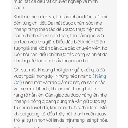
mức, tất cả đều rất chuyên nghiệp và minh
bạch.
Khi thực hiện dịch vụ, tôi cảm nhận được sự tỉ mỉ
đến từng chi tiết. Da mặt được chăm sóc nhẹ
nhàng, từng thao tác đều được thực hiện một
cách chính xác và cẩn thận, tạo cảm giác vừa
an toàn vừa thư giãn. Điều đặc biệt khiến tôi ấn
tượng là thái độ ân cần của các chuyên viên, họ
luôn hỏi han, điều chỉnh lực tác động và nhiệt độ
phù hợp để tôi cảm thấy thoải mái nhất.
Chỉ sau một khoảng thời gian ngắn, kết quả đã
vượt ngoài mong đợi. Những nếp nhăn q (
Nâng
Cơ
) uanh mắt và trán giảm rõ rệt, da săn chắc
và mềm mượt hơn, khuôn mặt trông tươi trẻ,
rạng rỡ hẳn lên. Cảm giác da được nâng lên nhẹ
nhàng, không bị căng cứng mà vẫn giữ được sự
tự nhiên tuyệt đối, khiến tôi thực sự hài lòng. Mỗi
khi soi gương, tôi đều thấy nét thanh xuân quay
trở lại, tự tin hơn với làn da mịn màng, sáng khỏe.