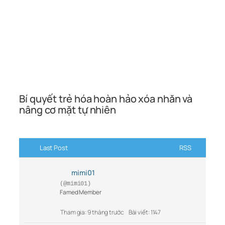
Bí quyết trẻ hóa hoàn hảo xóa nhăn và
nâng cơ mặt tự nhiên
Last Post
RSS
mimi01
(@mimi01)
Famed Member
Tham gia: 9 tháng trước
Bài viết: 1147