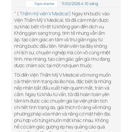
11/02/2026 4:10 sáng
Topic starter
” (
Thẩm mỹ viện V Medical
) Ngay khi bước vào
Viện Thẩm Mỹ V Medical, tôi đã cảm nhận được
sự khác biệt rõ rệt từ không gian đến dịch vụ.
Không gian sang trọng, tinh tế nhưng vẫn ấm
áp, tạo cảm giác an tâm và thư giãn ngay từ
những bước đầu tiên. Nhân viên tại đây không
chỉ lịch sự, chuyên nghiệp mà còn vô cùng nhiệt
tình, nhẹ nhàng, tạo cảm giác gần gũi như đang
được chăm sóc tại một nơi quen thuộc.
Tôi đến Viện Thẩm Mỹ V Medical với mong muốn
cải thiện tình trạng da lão hóa, đặc biệt là những
nếp nhăn bắt đầu xuất hiện quanh mắt, trán và
cằm. Ngay từ khâu tư vấn, tôi đã hoàn toàn yên
tâm khi được các chuyên gia tại viện phân tích
chi tiết tình trạng da, giải thích rõ ràng về những
phương pháp xóa nhăn và nâng cơ mặt hiện đại,
phù hợp với từng khuôn mặt khác nhau. Không
hề có cảm giác gượng ép hay quảng cáo quá