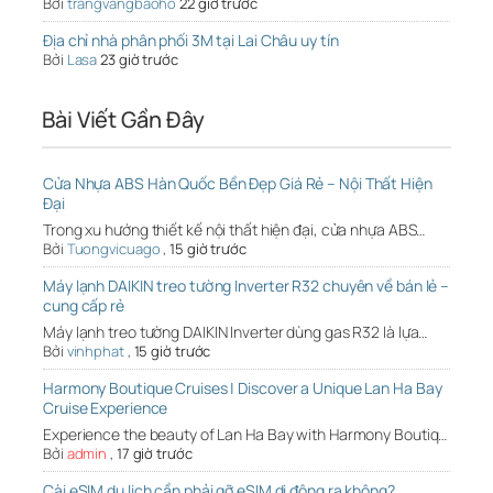
Bởi
trangvangbaoho
22 giờ trước
Địa chỉ nhà phân phối 3M tại Lai Châu uy tín
Bởi
Lasa
23 giờ trước
Bài Viết Gần Đây
Cửa Nhựa ABS Hàn Quốc Bền Đẹp Giá Rẻ – Nội Thất Hiện
Đại
Trong xu hướng thiết kế nội thất hiện đại, cửa nhựa ABS…
Bởi
Tuongvicuago
,
15 giờ trước
Máy lạnh DAIKIN treo tường Inverter R32 chuyên về bán lẻ –
cung cấp rẻ
Máy lạnh treo tường DAIKIN Inverter dùng gas R32 là lựa…
Bởi
vinhphat
,
15 giờ trước
Harmony Boutique Cruises | Discover a Unique Lan Ha Bay
Cruise Experience
Experience the beauty of Lan Ha Bay with Harmony Boutiq…
Bởi
admin
,
17 giờ trước
Cài eSIM du lịch cần phải gỡ eSIM di động ra không?