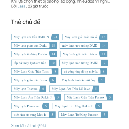
Khi lựa chọn thiết bị bảo hộ lao động, nhiều doanh nghi…
Bởi
Lasa
,
23 giờ trước
Thẻ chủ đề
Máy lạnh âm trần DAIKIN
24
Máy lạnh giấu trần nối ố
18
Máy lạnh giấu trần Daiki
18
máy lạnh treo tường DAIK
14
Máy lạnh tủ đứng Daikin
14
Máy lạnh giấu trần Daikin
11
lắp đặt máy lạnh âm trần
10
Máy lạnh treo tường DAIKI
9
Máy Lạnh Giấu Trần Toshi
8
thi công ống đồng máy lạ
8
Máy lạnh giấu trần Panas
6
Máy lạnh âm trần nối ống
6
Máy lạnh Toshiba
6
Máy Lạnh Âm Trần LG Inve
5
Máy Lạnh Âm Trần Daikin F
5
Máy Lạnh Giấu Trần Panaso
5
Máy lạnh Panasonic
5
Máy Lạnh Tủ Đứng Daikin F
5
diện tích sử dụng Máy lạ
5
Máy Lạnh Tủ Đứng Panason
5
Xem tất cả thẻ (894)