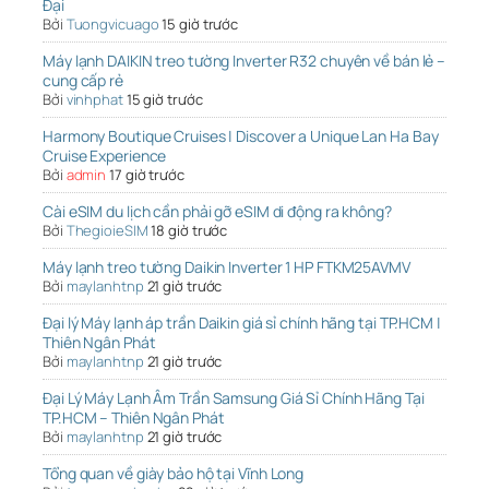
Đại
Bởi
Tuongvicuago
15 giờ trước
Máy lạnh DAIKIN treo tường Inverter R32 chuyên về bán lẻ –
cung cấp rẻ
Bởi
vinhphat
15 giờ trước
Harmony Boutique Cruises | Discover a Unique Lan Ha Bay
Cruise Experience
Bởi
admin
17 giờ trước
Cài eSIM du lịch cần phải gỡ eSIM di động ra không?
Bởi
ThegioieSIM
18 giờ trước
Máy lạnh treo tường Daikin Inverter 1 HP FTKM25AVMV
Bởi
maylanhtnp
21 giờ trước
Đại lý Máy lạnh áp trần Daikin giá sỉ chính hãng tại TP.HCM |
Thiên Ngân Phát
Bởi
maylanhtnp
21 giờ trước
Đại Lý Máy Lạnh Âm Trần Samsung Giá Sỉ Chính Hãng Tại
TP.HCM – Thiên Ngân Phát
Bởi
maylanhtnp
21 giờ trước
Tổng quan về giày bảo hộ tại Vĩnh Long