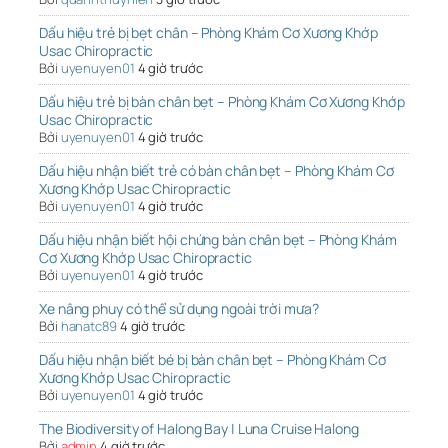
Dấu hiệu trẻ bị bẹt chân – Phòng Khám Cơ Xương Khớp
Usac Chiropractic
Bởi
uyenuyen01
4 giờ trước
Dấu hiệu trẻ bị bàn chân bẹt – Phòng Khám Cơ Xương Khớp
Usac Chiropractic
Bởi
uyenuyen01
4 giờ trước
Dấu hiệu nhận biết trẻ có bàn chân bẹt – Phòng Khám Cơ
Xương Khớp Usac Chiropractic
Bởi
uyenuyen01
4 giờ trước
Dấu hiệu nhận biết hội chứng bàn chân bẹt – Phòng Khám
Cơ Xương Khớp Usac Chiropractic
Bởi
uyenuyen01
4 giờ trước
Xe nâng phuy có thể sử dụng ngoài trời mưa?
Bởi
hanatc89
4 giờ trước
Dấu hiệu nhận biết bé bị bàn chân bẹt – Phòng Khám Cơ
Xương Khớp Usac Chiropractic
Bởi
uyenuyen01
4 giờ trước
The Biodiversity of Halong Bay | Luna Cruise Halong
Bởi
admin
4 giờ trước