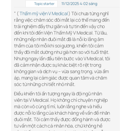
11/12/2025 4:02 sáng
Topic starter
” (
Thẩm mỹ viện V Medical
) Tôi chưa từng nghĩ
rằng việc chăm sóc đôi mắt lại có thể mang đến
trải nghiệm đầy thư giãn và tự tin đến vậy cho
đến khi tôi đến Viện Thẩm Mỹ V Medical. Từ lâu,
những nếp nhăn đuôi mắt đã là nỗi lo lắng âm
thầm của tôi mỗi khi soi gương, khiến tôi cảm
thấy đôi mắt dường như già hơn so với tuổi thật.
Nhưng ngay lần đầu tiên bước vào V Medical, tôi
đã cảm nhận được sự khác biệt rõ rệt trong
không gian và dịch vụ – vừa sang trọng, vừa ấm
áp, mang lại cảm giác được quan tâm và chăm
sóc từ những chi tiết nhỏ nhất.
Điều khiến tôi ấn tượng ngay là đội ngũ nhân
viên tại V Medical. Họ không chỉ chuyên nghiệp
mà còn vô cùng tỉ mỉ, luôn lắng nghe và hiểu
được nỗi lo lắng của khách hàng về vấn đề nhăn
đuôi mắt. Tôi cảm thấy được đồng hành và được
tư vấn một cách cá nhân hóa, chứ không hề