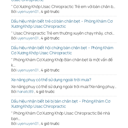
" Cơ Xương Khớp Usac Chiropractic Trẻ em với bàn chân b…
Bởi
uyenuyen01
,
4 giờ trước
Dấu hiệu nhận biết trẻ có bàn chân bẹt – Phòng Khám Cơ
Xương Khớp Usac Chiropractic
" Usac Chiropractic Trẻ em thường xuyên chạy nhảy, chơi…
Bởi
uyenuyen01
,
4 giờ trước
Dấu hiệu nhận biết hội chứng bàn chân bẹt – Phòng Khám
Cơ Xương Khớp Usac Chiropractic
" Phòng Khám Cơ Xương Khớp Bàn chân bẹt là một vấn đề
k…
Bởi
uyenuyen01
,
4 giờ trước
Xe nâng phuy có thể sử dụng ngoài trời mưa?
Xe nâng phuy có thể sử dụng ngoài trời mưa?Xe nâng phuy…
Bởi
hanatc89
,
4 giờ trước
Dấu hiệu nhận biết bé bị bàn chân bẹt – Phòng Khám Cơ
Xương Khớp Usac Chiropractic
" Phòng Khám Cơ Xương Khớp Usac Chiropractic Bé nhà
bạn…
Bởi
uyenuyen01
,
4 giờ trước