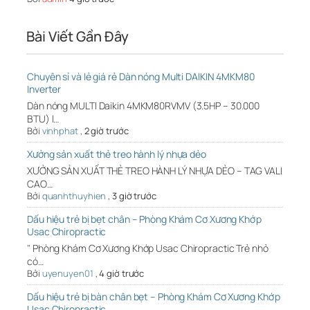
Bài Viết Gần Đây
Chuyên sỉ và lẻ giá rẻ Dàn nóng Multi DAIKIN 4MKM80
Inverter
Dàn nóng MULTI Daikin 4MKM80RVMV (3.5HP – 30.000
BTU) l…
Bởi
vinhphat
,
2 giờ trước
Xưởng sản xuất thẻ treo hành lý nhựa dẻo
XƯỞNG SẢN XUẤT THẺ TREO HÀNH LÝ NHỰA DẺO – TAG VALI
CAO…
Bởi
quanhthuyhien
,
3 giờ trước
Dấu hiệu trẻ bị bẹt chân – Phòng Khám Cơ Xương Khớp
Usac Chiropractic
" Phòng Khám Cơ Xương Khớp Usac Chiropractic Trẻ nhỏ
có…
Bởi
uyenuyen01
,
4 giờ trước
Dấu hiệu trẻ bị bàn chân bẹt – Phòng Khám Cơ Xương Khớp
Usac Chiropractic