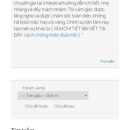
chuyên gia tại V Medical hướng dẫn chi tiết, nhẹ
nhàng và đầy trách nhiệm. Tôi cảm giác được
lắng nghe và được chăm sóc toàn diện, không
hề bị bỏ mặc hay vội vàng. Chính sự tận tâm này
tạo nên sự khác bi ( XEM CHI TIẾT BÀI VIẾT TẠI
ĐÂY:
cách chống nhăn đuôi mắt
) “
Trích dẫn
Forum Jump:
Chủ đề trước
Chủ đề sau