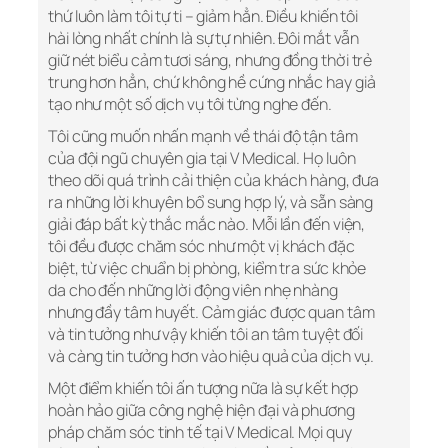
thứ luôn làm tôi tự ti – giảm hẳn. Điều khiến tôi
hài lòng nhất chính là sự tự nhiên. Đôi mắt vẫn
giữ nét biểu cảm tươi sáng, nhưng đồng thời trẻ
trung hơn hẳn, chứ không hề cứng nhắc hay giả
tạo như một số dịch vụ tôi từng nghe đến.
Tôi cũng muốn nhấn mạnh về thái độ tận tâm
của đội ngũ chuyên gia tại V Medical. Họ luôn
theo dõi quá trình cải thiện của khách hàng, đưa
ra những lời khuyên bổ sung hợp lý, và sẵn sàng
giải đáp bất kỳ thắc mắc nào. Mỗi lần đến viện,
tôi đều được chăm sóc như một vị khách đặc
biệt, từ việc chuẩn bị phòng, kiểm tra sức khỏe
da cho đến những lời động viên nhẹ nhàng
nhưng đầy tâm huyết. Cảm giác được quan tâm
và tin tưởng như vậy khiến tôi an tâm tuyệt đối
và càng tin tưởng hơn vào hiệu quả của dịch vụ.
Một điểm khiến tôi ấn tượng nữa là sự kết hợp
hoàn hảo giữa công nghệ hiện đại và phương
pháp chăm sóc tinh tế tại V Medical. Mọi quy