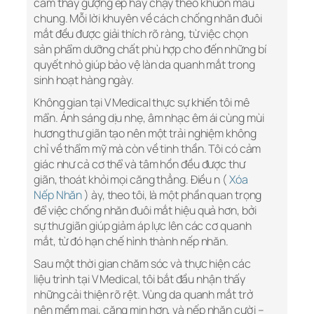
cảm thấy gượng ép hay chạy theo khuôn mẫu
chung. Mỗi lời khuyên về cách chống nhăn đuôi
mắt đều được giải thích rõ ràng, từ việc chọn
sản phẩm dưỡng chất phù hợp cho đến những bí
quyết nhỏ giúp bảo vệ làn da quanh mắt trong
sinh hoạt hàng ngày.
Không gian tại V Medical thực sự khiến tôi mê
mẩn. Ánh sáng dịu nhẹ, âm nhạc êm ái cùng mùi
hương thư giãn tạo nên một trải nghiệm không
chỉ về thẩm mỹ mà còn về tinh thần. Tôi có cảm
giác như cả cơ thể và tâm hồn đều được thư
giãn, thoát khỏi mọi căng thẳng. Điều n (
Xóa
Nếp Nhăn
) ày, theo tôi, là một phần quan trọng
để việc chống nhăn đuôi mắt hiệu quả hơn, bởi
sự thư giãn giúp giảm áp lực lên các cơ quanh
mắt, từ đó hạn chế hình thành nếp nhăn.
Sau một thời gian chăm sóc và thực hiện các
liệu trình tại V Medical, tôi bắt đầu nhận thấy
những cải thiện rõ rệt. Vùng da quanh mắt trở
nên mềm mại, căng mịn hơn, và nếp nhăn cười –