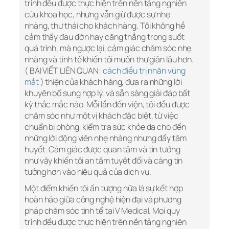
trình đều được thực hiện trên nền tảng nghiên
cứu khoa học, nhưng vẫn giữ được sự nhẹ
nhàng, thư thái cho khách hàng. Tôi không hề
cảm thấy đau đớn hay căng thẳng trong suốt
quá trình, mà ngược lại, cảm giác chăm sóc nhẹ
nhàng và tinh tế khiến tôi muốn thư giãn lâu hơn.
( BÀI VIẾT LIÊN QUAN:
cách điều trị nhăn vùng
mắt
) thiện của khách hàng, đưa ra những lời
khuyên bổ sung hợp lý, và sẵn sàng giải đáp bất
kỳ thắc mắc nào. Mỗi lần đến viện, tôi đều được
chăm sóc như một vị khách đặc biệt, từ việc
chuẩn bị phòng, kiểm tra sức khỏe da cho đến
những lời động viên nhẹ nhàng nhưng đầy tâm
huyết. Cảm giác được quan tâm và tin tưởng
như vậy khiến tôi an tâm tuyệt đối và càng tin
tưởng hơn vào hiệu quả của dịch vụ.
Một điểm khiến tôi ấn tượng nữa là sự kết hợp
hoàn hảo giữa công nghệ hiện đại và phương
pháp chăm sóc tinh tế tại V Medical. Mọi quy
trình đều được thực hiện trên nền tảng nghiên