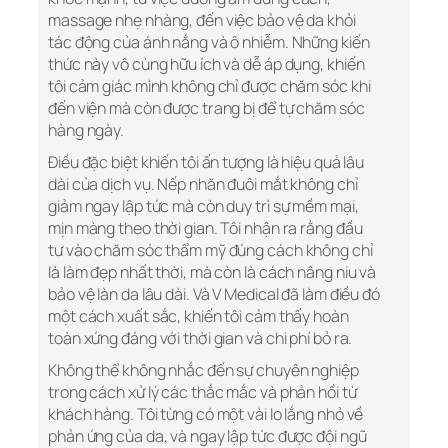
massage nhẹ nhàng, đến việc bảo vệ da khỏi
tác động của ánh nắng và ô nhiễm. Những kiến
thức này vô cùng hữu ích và dễ áp dụng, khiến
tôi cảm giác mình không chỉ được chăm sóc khi
đến viện mà còn được trang bị để tự chăm sóc
hàng ngày.
Điều đặc biệt khiến tôi ấn tượng là hiệu quả lâu
dài của dịch vụ. Nếp nhăn đuôi mắt không chỉ
giảm ngay lập tức mà còn duy trì sự mềm mại,
mịn màng theo thời gian. Tôi nhận ra rằng đầu
tư vào chăm sóc thẩm mỹ đúng cách không chỉ
là làm đẹp nhất thời, mà còn là cách nâng niu và
bảo vệ làn da lâu dài. Và V Medical đã làm điều đó
một cách xuất sắc, khiến tôi cảm thấy hoàn
toàn xứng đáng với thời gian và chi phí bỏ ra.
Không thể không nhắc đến sự chuyên nghiệp
trong cách xử lý các thắc mắc và phản hồi từ
khách hàng. Tôi từng có một vài lo lắng nhỏ về
phản ứng của da, và ngay lập tức được đội ngũ