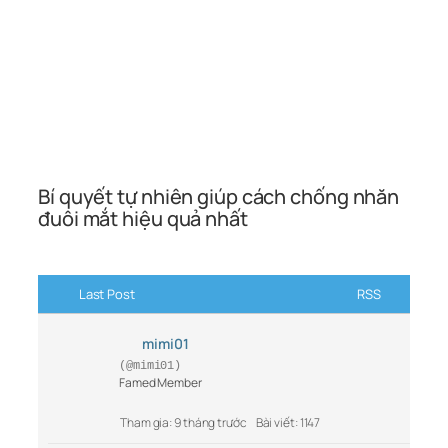
Bí quyết tự nhiên giúp cách chống nhăn
đuôi mắt hiệu quả nhất
Last Post
RSS
mimi01
(@mimi01)
Famed Member
Tham gia: 9 tháng trước
Bài viết: 1147