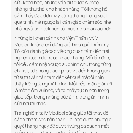
cứu khoa học, nhưng vẫn giữ được sự nhẹ
nhàng, thư thái cho khách hàng. Tôi không hề
cảm thấy đau đớn hay căng thẳng trong suốt
quá trình, mà ngược lại, cảm giác chăm sóc nhẹ
nhàng và tinh tế khiến tôi muốn thư giãn lâu hơn.
Những lời khen dành cho Viện Thẩm Mỹ V
Medical không chỉ dừng lại ở hiệu quả thẩm mỹ.
Tôi còn đánh giá cao việc họ quan tâm đến trải
nghiệm toàn diện của khách hàng. Mỗi lần đến,
tôi đều cảm nhận được sự chỉnh chu trong từng
chi tiết, từ phong cách phục vụ đến không gian,
từ sự tư vấn tận tâm đến kết quả mà tôi nhìn
thấy trên gương mặt mình. Mỗi nếp nhăn giảm đi
là một niềm vui nhỏ, và tôi thấy tự tin hơn trong
giao tiếp, trong những bức ảnh, trong ánh nhìn
của người khác.
Trải nghiệm tại V Medical cũng giúp tôi thay đổi
cách chăm sóc bản thân. Tôi học được những bí
quyết hàng ngày để duy trì vùng da quanh mắt
khỏe mạnh, từ việc dưỡng ẩm đúng cách,