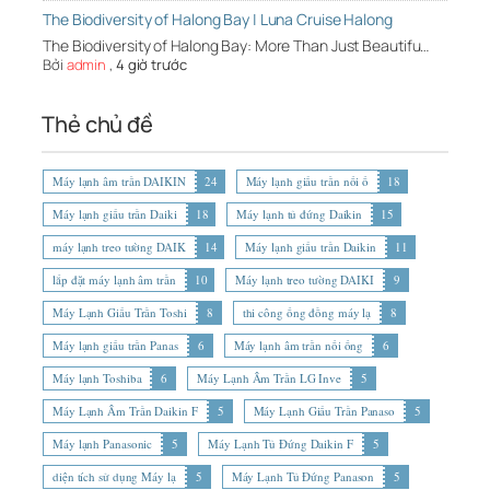
The Biodiversity of Halong Bay | Luna Cruise Halong
The Biodiversity of Halong Bay: More Than Just Beautifu…
Bởi
admin
,
4 giờ trước
Thẻ chủ đề
Máy lạnh âm trần DAIKIN
24
Máy lạnh giấu trần nối ố
18
Máy lạnh giấu trần Daiki
18
Máy lạnh tủ đứng Daikin
15
máy lạnh treo tường DAIK
14
Máy lạnh giấu trần Daikin
11
lắp đặt máy lạnh âm trần
10
Máy lạnh treo tường DAIKI
9
Máy Lạnh Giấu Trần Toshi
8
thi công ống đồng máy lạ
8
Máy lạnh giấu trần Panas
6
Máy lạnh âm trần nối ống
6
Máy lạnh Toshiba
6
Máy Lạnh Âm Trần LG Inve
5
Máy Lạnh Âm Trần Daikin F
5
Máy Lạnh Giấu Trần Panaso
5
Máy lạnh Panasonic
5
Máy Lạnh Tủ Đứng Daikin F
5
diện tích sử dụng Máy lạ
5
Máy Lạnh Tủ Đứng Panason
5