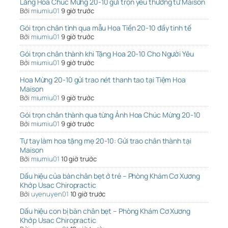
Lẵng Hoa Chúc Mừng 20-10 gửi trọn yêu thương từ Maison
Bởi
miumiu01
9 giờ trước
Gói trọn chân tình qua mẫu Hoa Tiền 20-10 đầy tinh tế
Bởi
miumiu01
9 giờ trước
Gói trọn chân thành khi Tặng Hoa 20-10 Cho Người Yêu
Bởi
miumiu01
9 giờ trước
Hoa Mừng 20-10 gửi trao nét thanh tao tại Tiệm Hoa
Maison
Bởi
miumiu01
9 giờ trước
Gói trọn chân thành qua từng Ảnh Hoa Chúc Mừng 20-10
Bởi
miumiu01
9 giờ trước
Tự tay làm hoa tặng mẹ 20-10: Gửi trao chân thành tại
Maison
Bởi
miumiu01
10 giờ trước
Dấu hiệu của bàn chân bẹt ở trẻ – Phòng Khám Cơ Xương
Khớp Usac Chiropractic
Bởi
uyenuyen01
10 giờ trước
Dấu hiệu con bị bàn chân bẹt – Phòng Khám Cơ Xương
Khớp Usac Chiropractic