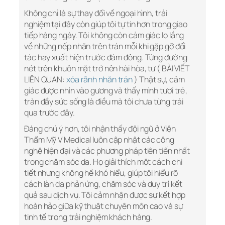
Không chỉ là sự thay đổi về ngoại hình, trải
nghiệm tại đây còn giúp tôi tự tin hơn trong giao
tiếp hàng ngày. Tôi không còn cảm giác lo lắng
về những nếp nhăn trên trán mỗi khi gặp gỡ đối
tác hay xuất hiện trước đám đông. Từng đường
nét trên khuôn mặt trở nên hài hòa, tư ( BÀI VIẾT
LIÊN QUAN:
xóa rãnh nhăn trán
) Thật sự, cảm
giác được nhìn vào gương và thấy mình tươi trẻ,
tràn đầy sức sống là điều mà tôi chưa từng trải
qua trước đây.
Đáng chú ý hơn, tôi nhận thấy đội ngũ ở Viện
Thẩm Mỹ V Medical luôn cập nhật các công
nghệ hiện đại và các phương pháp tiên tiến nhất
trong chăm sóc da. Họ giải thích một cách chi
tiết nhưng không hề khó hiểu, giúp tôi hiểu rõ
cách làn da phản ứng, chăm sóc và duy trì kết
quả sau dịch vụ. Tôi cảm nhận được sự kết hợp
hoàn hảo giữa kỹ thuật chuyên môn cao và sự
tinh tế trong trải nghiệm khách hàng.