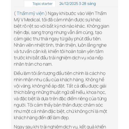
24/12/2025 3:28 sáng
Topic starter
(
Thẩm mỹ viện
) Ngay khi bước vào Viện Thẩm
Mỹ V Medical, tôi đã cảm nhận được sự khác
biệt rõ rệt so với bất kỳ nơi nào khác. Không gian
hiện đại, sang trọng nhưng vẫn ấm cúng, tạo
cảm giác thư thái ngay từ giây phút đầu tiên.
Nhân viên nhiệt tình, thân thiện, luôn lắng nghe
và tư vấn cặn kẽ, khiến tôi hoàn toàn yên tâm
trước khi bắt đầu trải nghiệm dịch vụ xóa nếp
nhăn trán cho nam.
Điều làm tôi ấn tượng đầu tiên chính là cách họ
nhìn nhận nhu cầu của khách hàng. Không hề
vội vàng, không hề áp đặt. Tất cả đều được giải
thích bằng những thuật ngữ dễ hiểu, khoa học,
và đặc biệt là dựa trên đặc điểm riêng của từng
người. Tôi cảm thấy bản thân được chăm sóc
như một cá nhân đặc biệt, chứ không chỉ là một
khách hàng đến để làm đẹp.
Ngay sau khi trải nghiệm dịch vụ, kết quả khiến