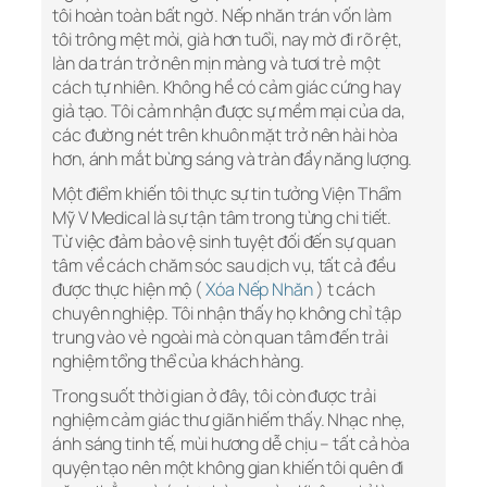
tôi hoàn toàn bất ngờ. Nếp nhăn trán vốn làm
tôi trông mệt mỏi, già hơn tuổi, nay mờ đi rõ rệt,
làn da trán trở nên mịn màng và tươi trẻ một
cách tự nhiên. Không hề có cảm giác cứng hay
giả tạo. Tôi cảm nhận được sự mềm mại của da,
các đường nét trên khuôn mặt trở nên hài hòa
hơn, ánh mắt bừng sáng và tràn đầy năng lượng.
Một điểm khiến tôi thực sự tin tưởng Viện Thẩm
Mỹ V Medical là sự tận tâm trong từng chi tiết.
Từ việc đảm bảo vệ sinh tuyệt đối đến sự quan
tâm về cách chăm sóc sau dịch vụ, tất cả đều
được thực hiện mộ (
Xóa Nếp Nhăn
) t cách
chuyên nghiệp. Tôi nhận thấy họ không chỉ tập
trung vào vẻ ngoài mà còn quan tâm đến trải
nghiệm tổng thể của khách hàng.
Trong suốt thời gian ở đây, tôi còn được trải
nghiệm cảm giác thư giãn hiếm thấy. Nhạc nhẹ,
ánh sáng tinh tế, mùi hương dễ chịu – tất cả hòa
quyện tạo nên một không gian khiến tôi quên đi