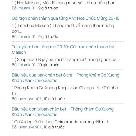
" ( Hoa Maison ) Mỗi độ tháng mười về, khi cái nắng han…
Bởi
miumiu01
,
9 giờ trước
Gói trọn chân thành qua từng Ảnh Hoa Chúc Mừng 20-10
" ( Tiệm hoa Maison ) Tháng mười về mang theo những
cơn…
Bởi
miumiu01
,
9 giờ trước
Tự tay làm hoa tặng mẹ 20-10: Gửi trao chân thành tại
Maison
" ( Shop hoa ) Ngày hai mươi tháng mười trong ký ức của…
Bởi
miumiu01
,
10 giờ trước
Dấu hiệu của bàn chân bẹt ở trẻ – Phòng Khám Cơ Xương
Khớp Usac Chiropractic
" Phòng Khám Cơ Xương Khớp Usac Chiropractic Trẻ nhỏ
th…
Bởi
uyenuyen01
,
10 giờ trước
Dấu hiệu con bị bàn chân bẹt – Phòng Khám Cơ Xương
Khớp Usac Chiropractic
" Cơ Xương Khớp Usac Chiropractic <strong>Nhìn th…
Bởi
uyenuyen01
,
10 giờ trước