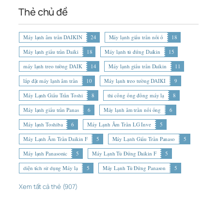
Thẻ chủ đề
Máy lạnh âm trần DAIKIN
24
Máy lạnh giấu trần nối ố
18
Máy lạnh giấu trần Daiki
18
Máy lạnh tủ đứng Daikin
15
máy lạnh treo tường DAIK
14
Máy lạnh giấu trần Daikin
11
lắp đặt máy lạnh âm trần
10
Máy lạnh treo tường DAIKI
9
Máy Lạnh Giấu Trần Toshi
8
thi công ống đồng máy lạ
8
Máy lạnh giấu trần Panas
6
Máy lạnh âm trần nối ống
6
Máy lạnh Toshiba
6
Máy Lạnh Âm Trần LG Inve
5
Máy Lạnh Âm Trần Daikin F
5
Máy Lạnh Giấu Trần Panaso
5
Máy lạnh Panasonic
5
Máy Lạnh Tủ Đứng Daikin F
5
diện tích sử dụng Máy lạ
5
Máy Lạnh Tủ Đứng Panason
5
Xem tất cả thẻ (907)