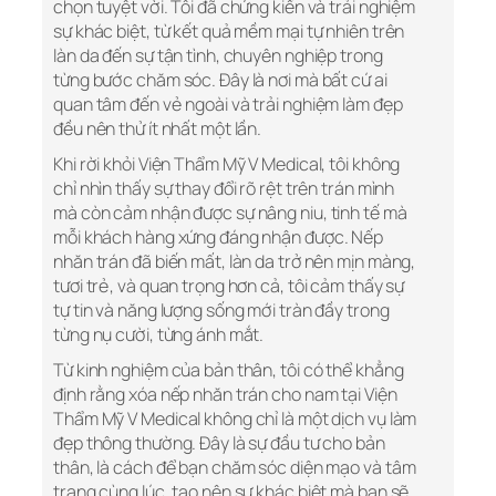
chọn tuyệt vời. Tôi đã chứng kiến và trải nghiệm
sự khác biệt, từ kết quả mềm mại tự nhiên trên
làn da đến sự tận tình, chuyên nghiệp trong
từng bước chăm sóc. Đây là nơi mà bất cứ ai
quan tâm đến vẻ ngoài và trải nghiệm làm đẹp
đều nên thử ít nhất một lần.
Khi rời khỏi Viện Thẩm Mỹ V Medical, tôi không
chỉ nhìn thấy sự thay đổi rõ rệt trên trán mình
mà còn cảm nhận được sự nâng niu, tinh tế mà
mỗi khách hàng xứng đáng nhận được. Nếp
nhăn trán đã biến mất, làn da trở nên mịn màng,
tươi trẻ, và quan trọng hơn cả, tôi cảm thấy sự
tự tin và năng lượng sống mới tràn đầy trong
từng nụ cười, từng ánh mắt.
Từ kinh nghiệm của bản thân, tôi có thể khẳng
định rằng xóa nếp nhăn trán cho nam tại Viện
Thẩm Mỹ V Medical không chỉ là một dịch vụ làm
đẹp thông thường. Đây là sự đầu tư cho bản
thân, là cách để bạn chăm sóc diện mạo và tâm
trạng cùng lúc, tạo nên sự khác biệt mà bạn sẽ