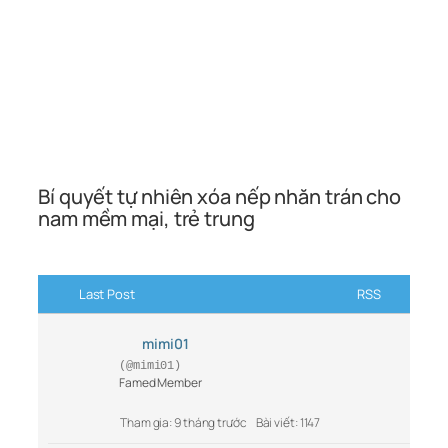
Bí quyết tự nhiên xóa nếp nhăn trán cho
nam mềm mại, trẻ trung
Last Post
RSS
mimi01
(@mimi01)
Famed Member
Tham gia: 9 tháng trước
Bài viết: 1147