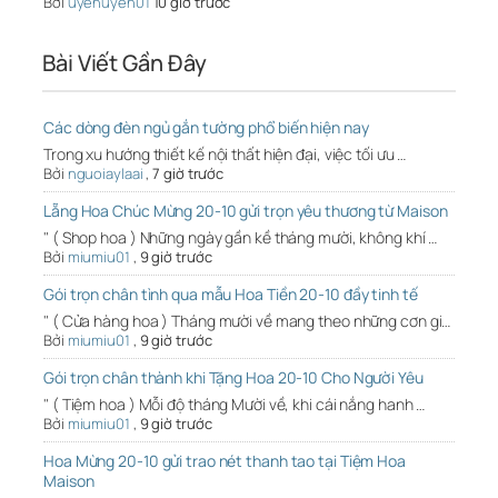
Bởi
uyenuyen01
10 giờ trước
Bài Viết Gần Đây
Các dòng đèn ngủ gắn tường phổ biến hiện nay
Trong xu hướng thiết kế nội thất hiện đại, việc tối ưu …
Bởi
nguoiaylaai
,
7 giờ trước
Lẵng Hoa Chúc Mừng 20-10 gửi trọn yêu thương từ Maison
" ( Shop hoa ) Những ngày gần kề tháng mười, không khí …
Bởi
miumiu01
,
9 giờ trước
Gói trọn chân tình qua mẫu Hoa Tiền 20-10 đầy tinh tế
" ( Cửa hàng hoa ) Tháng mười về mang theo những cơn gi…
Bởi
miumiu01
,
9 giờ trước
Gói trọn chân thành khi Tặng Hoa 20-10 Cho Người Yêu
" ( Tiệm hoa ) Mỗi độ tháng Mười về, khi cái nắng hanh …
Bởi
miumiu01
,
9 giờ trước
Hoa Mừng 20-10 gửi trao nét thanh tao tại Tiệm Hoa
Maison