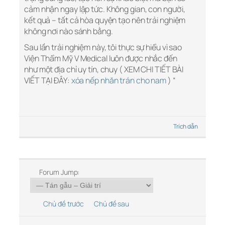
cảm nhận ngay lập tức. Không gian, con người,
kết quả – tất cả hòa quyện tạo nên trải nghiệm
không nơi nào sánh bằng.
Sau lần trải nghiệm này, tôi thực sự hiểu vì sao
Viện Thẩm Mỹ V Medical luôn được nhắc đến
như một địa chỉ uy tín, chuy ( XEM CHI TIẾT BÀI
VIẾT TẠI ĐÂY:
xóa nếp nhăn trán cho nam
) “
Trích dẫn
Forum Jump:
Chủ đề trước
Chủ đề sau