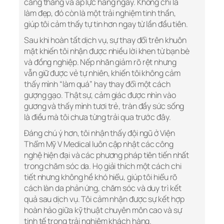
căng thẳng và áp lực hàng ngày. Không chỉ là
làm đẹp, đó còn là một trải nghiệm tinh thần,
giúp tôi cảm thấy tự tin hơn ngay từ lần đầu tiên.
Sau khi hoàn tất dịch vụ, sự thay đổi trên khuôn
mặt khiến tôi nhận được nhiều lời khen từ bạn bè
và đồng nghiệp. Nếp nhăn giảm rõ rệt nhưng
vẫn giữ được vẻ tự nhiên, khiến tôi không cảm
thấy mình “làm quá” hay thay đổi một cách
gượng gạo. Thật sự, cảm giác được nhìn vào
gương và thấy mình tươi trẻ, tràn đầy sức sống
là điều mà tôi chưa từng trải qua trước đây.
Đáng chú ý hơn, tôi nhận thấy đội ngũ ở Viện
Thẩm Mỹ V Medical luôn cập nhật các công
nghệ hiện đại và các phương pháp tiên tiến nhất
trong chăm sóc da. Họ giải thích một cách chi
tiết nhưng không hề khó hiểu, giúp tôi hiểu rõ
cách làn da phản ứng, chăm sóc và duy trì kết
quả sau dịch vụ. Tôi cảm nhận được sự kết hợp
hoàn hảo giữa kỹ thuật chuyên môn cao và sự
tinh tế trong trải nghiệm khách hàng.