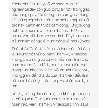
Không chỉ là sự thay đổi về ngoại hình, trải
nghiệm tại đây còn giúp tôi tự tin hơn trong giao
tiếp hàng ngày. Tôi không còn cảm giác lo lắng
về những nếp nhăn trên trán mỗi khi gặp gỡ đối
tác hay xuất hiện trước đám đông. Từng đường
nét trên khuôn mặt trở nên hài hòa, tươi trẻ
nhưng vẫn giữ được vẻ nam tính. Đây thực sự là
trải nghiệm đáng giá, xứng đáng với mọi kỳ vọng.
Thật khó để diễn tả hết sự hài lòng của tôi bằng
lời. Nhưng có thể nói, Viện Thẩm Mỹ V Medical
không chỉ là nơi giúp tôi xóa nếp nhăn trán cho
nam mà còn là nơi tái tạo sự tự tin và niềm vui
trong từng khoảnh khắc. Mỗi chi tiết từ dịch vụ,
không gian, đến thái độ của nhân viên đều làm
tôi cảm thấy được trân trọng và chăm sóc tận
tâm.
Nếu bạn đang tìm kiếm một nơi không chỉ mang
lại hiệu quả thẩm mỹ mà còn tạo ra trải nghiệm
hoàn hảo, Viện Thẩm Mỹ V Medical chính là lựa