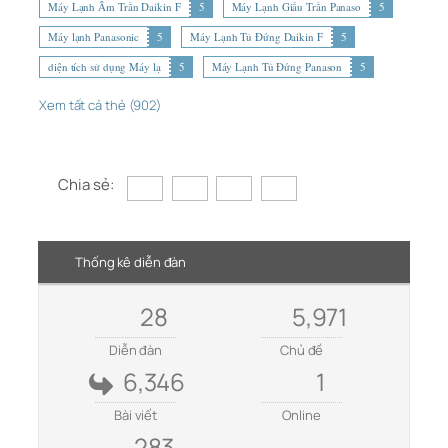
Máy Lạnh Âm Trần Daikin F
5
Máy Lạnh Giấu Trần Panaso
5
Máy lạnh Panasonic
5
Máy Lạnh Tủ Đứng Daikin F
5
diện tích sử dụng Máy lạ
5
Máy Lạnh Tủ Đứng Panason
5
Xem tất cả thẻ (902)
Chia sẻ:
Thống kê diễn đàn
28
5,971
Diễn đàn
Chủ đề
6,346
1
Bài viết
Online
283