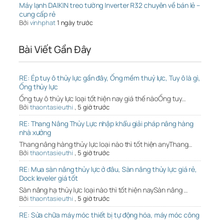
Máy lạnh DAIKIN treo tường Inverter R32 chuyên về bán lẻ –
cung cấp rẻ
Bởi
vinhphat
1 ngày trước
Bài Viết Gần Đây
RE: Ép tuy ô thủy lực gần đây, Ống mềm thuỷ lực, Tuy ô là gì,
Ống thủy lực
Ống tuy ô thủy lực loại tốt hiện nay giá thế nàoỐng tuy…
Bởi
thaontasieuthi
,
5 giờ trước
RE: Thang Nâng Thủy Lực nhập khẩu giải pháp nâng hàng
nhà xưởng
Thang nâng hàng thủy lực loại nào thì tốt hiện anyThang…
Bởi
thaontasieuthi
,
5 giờ trước
RE: Mua sàn nâng thủy lực ở đâu, Sàn nâng thủy lực giá rẻ,
Dock leveler giá tốt
Sàn nâng hạ thủy lực loại nào thì tốt hiện naySàn nâng …
Bởi
thaontasieuthi
,
5 giờ trước
RE: Sửa chữa máy móc thiết bị tự động hóa, máy móc công