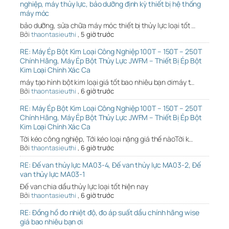
nghiệp, máy thủy lực, bảo dưỡng định kỳ thiết bị hệ thống
máy móc
bảo dưỡng, sửa chữa máy móc thiết bị thủy lực loại tốt …
Bởi
thaontasieuthi
,
5 giờ trước
RE: Máy Ép Bột Kim Loại Công Nghiệp 100T – 150T – 250T
Chính Hãng, Máy Ép Bột Thủy Lực JWFM – Thiết Bị Ép Bột
Kim Loại Chính Xác Ca
máy tạo hình bột kim loại giá tốt bao nhiêu bạn ơimáy t…
Bởi
thaontasieuthi
,
6 giờ trước
RE: Máy Ép Bột Kim Loại Công Nghiệp 100T – 150T – 250T
Chính Hãng, Máy Ép Bột Thủy Lực JWFM – Thiết Bị Ép Bột
Kim Loại Chính Xác Ca
Tời kéo công nghiệp, Tới kéo loại nặng giá thế nàoTời k…
Bởi
thaontasieuthi
,
6 giờ trước
RE: Đế van thủy lực MA03-4, Đế van thủy lực MA03-2, Đế
van thủy lực MA03-1
Đế van chia dầu thủy lực loại tốt hiện nay
Bởi
thaontasieuthi
,
6 giờ trước
RE: Đồng hồ đo nhiệt độ, đo áp suất dầu chính hãng wise
giá bao nhiêu bạn ơi