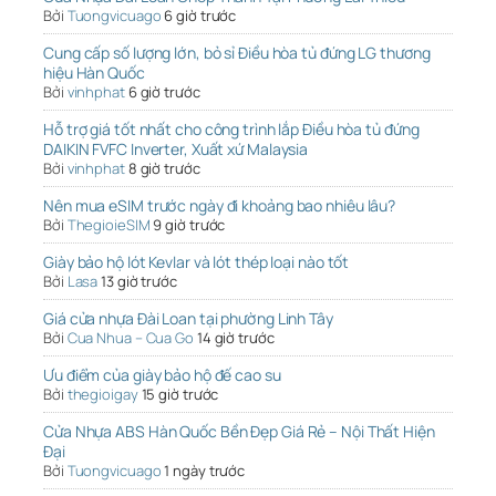
Bởi
Tuongvicuago
6 giờ trước
Cung cấp số lượng lớn, bỏ sỉ Điều hòa tủ đứng LG thương
hiệu Hàn Quốc
Bởi
vinhphat
6 giờ trước
Hỗ trợ giá tốt nhất cho công trình lắp Điều hòa tủ đứng
DAIKIN FVFC Inverter, Xuất xứ Malaysia
Bởi
vinhphat
8 giờ trước
Nên mua eSIM trước ngày đi khoảng bao nhiêu lâu?
Bởi
ThegioieSIM
9 giờ trước
Giày bảo hộ lót Kevlar và lót thép loại nào tốt
Bởi
Lasa
13 giờ trước
Giá cửa nhựa Đài Loan tại phường Linh Tây
Bởi
Cua Nhua – Cua Go
14 giờ trước
Ưu điểm của giày bảo hộ đế cao su
Bởi
thegioigay
15 giờ trước
Cửa Nhựa ABS Hàn Quốc Bền Đẹp Giá Rẻ – Nội Thất Hiện
Đại
Bởi
Tuongvicuago
1 ngày trước