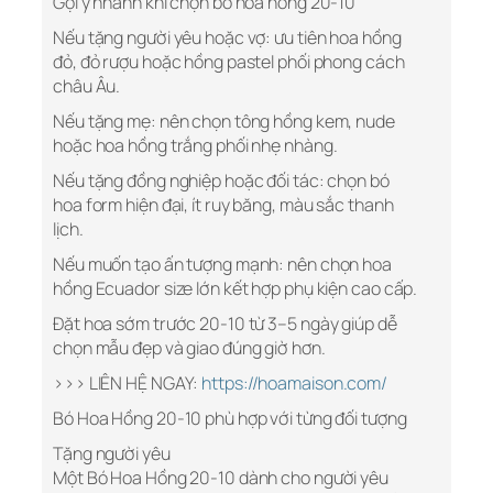
Gợi ý nhanh khi chọn bó hoa hồng 20-10
Nếu tặng người yêu hoặc vợ: ưu tiên hoa hồng
đỏ, đỏ rượu hoặc hồng pastel phối phong cách
châu Âu.
Nếu tặng mẹ: nên chọn tông hồng kem, nude
hoặc hoa hồng trắng phối nhẹ nhàng.
Nếu tặng đồng nghiệp hoặc đối tác: chọn bó
hoa form hiện đại, ít ruy băng, màu sắc thanh
lịch.
Nếu muốn tạo ấn tượng mạnh: nên chọn hoa
hồng Ecuador size lớn kết hợp phụ kiện cao cấp.
Đặt hoa sớm trước 20-10 từ 3–5 ngày giúp dễ
chọn mẫu đẹp và giao đúng giờ hơn.
>>> LIÊN HỆ NGAY:
https://hoamaison.com/
Bó Hoa Hồng 20-10 phù hợp với từng đối tượng
Tặng người yêu
Một Bó Hoa Hồng 20-10 dành cho người yêu