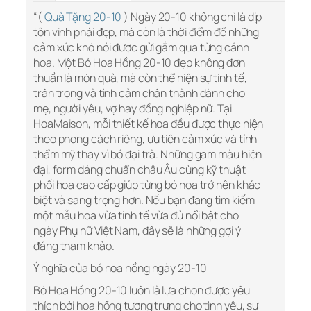
“(
Quà Tặng 20-10
) Ngày 20-10 không chỉ là dịp
tôn vinh phái đẹp, mà còn là thời điểm để những
cảm xúc khó nói được gửi gắm qua từng cánh
hoa. Một Bó Hoa Hồng 20-10 đẹp không đơn
thuần là món quà, mà còn thể hiện sự tinh tế,
trân trọng và tình cảm chân thành dành cho
mẹ, người yêu, vợ hay đồng nghiệp nữ. Tại
HoaMaison, mỗi thiết kế hoa đều được thực hiện
theo phong cách riêng, ưu tiên cảm xúc và tính
thẩm mỹ thay vì bó đại trà. Những gam màu hiện
đại, form dáng chuẩn châu Âu cùng kỹ thuật
phối hoa cao cấp giúp từng bó hoa trở nên khác
biệt và sang trọng hơn. Nếu bạn đang tìm kiếm
một mẫu hoa vừa tinh tế vừa đủ nổi bật cho
ngày Phụ nữ Việt Nam, đây sẽ là những gợi ý
đáng tham khảo.
Ý nghĩa của bó hoa hồng ngày 20-10
Bó Hoa Hồng 20-10 luôn là lựa chọn được yêu
thích bởi hoa hồng tượng trưng cho tình yêu, sự