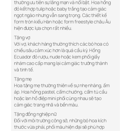
thường ưu tiên sự lãng mạn và nổi bật. Hoa hồng
đỏ kết hợp tulip hoặc baby trắng tạo cảm giác
ngọt ngào nhưng vẫn sang trọng. Các thiết kế
form tròn kiểu Hàn hoặc form freestyle châu Âu
hiện được lựa chọn rất nhiều.
Tặng vợ
Với vợ, khách hàng thường thích các bó hoa có
chiều sâu cảm xúc hơn là quá cầu kỳ. Hồng
Ecuador đỏ rượu, nude hoặc kem phối giấy
nhám cao cấp mang lại cảm giác trưởng thành
và tinh tế.
Tặng mẹ
Hoa tặng mẹ thường thiên về sự nhẹ nhàng, ấm
áp. Hoa hồng pastel, cẩm chướng, cẩm tú cầu
hoặc lan hồ điệp mini phối cùng nhau sẽ tạo
cảm giác trang nhã và bền màu.
Tặng đồng nghiệp nữ
Đối với môi trường công sở, những bó hoa kích
thước vừa phải, phối màu hiện đại sẽ phù hợp