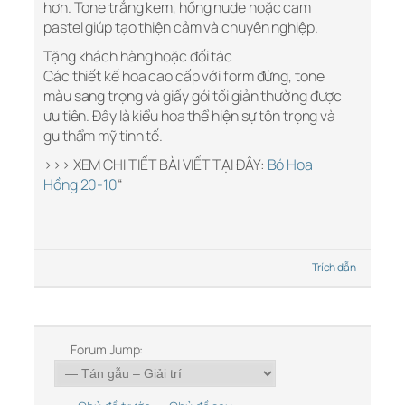
hơn. Tone trắng kem, hồng nude hoặc cam
pastel giúp tạo thiện cảm và chuyên nghiệp.
Tặng khách hàng hoặc đối tác
Các thiết kế hoa cao cấp với form đứng, tone
màu sang trọng và giấy gói tối giản thường được
ưu tiên. Đây là kiểu hoa thể hiện sự tôn trọng và
gu thẩm mỹ tinh tế.
>>> XEM CHI TIẾT BÀI VIẾT TẠI ĐÂY:
Bó Hoa
Hồng 20-10
“
Trích dẫn
Forum Jump: