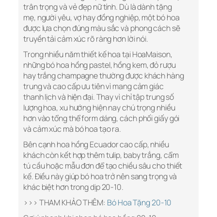
trân trọng và vẻ đẹp nữ tính. Dù là dành tặng
mẹ, người yêu, vợ hay đồng nghiệp, một bó hoa
được lựa chọn đúng màu sắc và phong cách sẽ
truyền tải cảm xúc rõ ràng hơn lời nói.
Trong nhiều năm thiết kế hoa tại HoaMaison,
những bó hoa hồng pastel, hồng kem, đỏ rượu
hay trắng champagne thường được khách hàng
trung và cao cấp ưu tiên vì mang cảm giác
thanh lịch và hiện đại. Thay vì chỉ tập trung số
lượng hoa, xu hướng hiện nay chú trọng nhiều
hơn vào tổng thể form dáng, cách phối giấy gói
và cảm xúc mà bó hoa tạo ra.
Bên cạnh hoa hồng Ecuador cao cấp, nhiều
khách còn kết hợp thêm tulip, baby trắng, cẩm
tú cầu hoặc mẫu đơn để tạo chiều sâu cho thiết
kế. Điều này giúp bó hoa trở nên sang trọng và
khác biệt hơn trong dịp 20-10.
>>> THAM KHẢO THÊM:
Bó Hoa Tặng 20-10