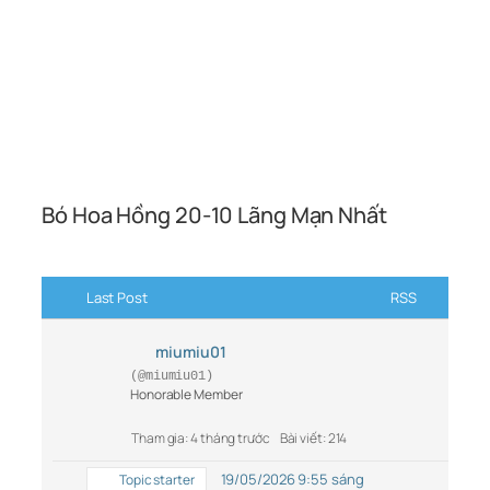
Bó Hoa Hồng 20-10 Lãng Mạn Nhất
Last Post
RSS
miumiu01
(@miumiu01)
Honorable Member
Tham gia: 4 tháng trước
Bài viết: 214
19/05/2026 9:55 sáng
Topic starter