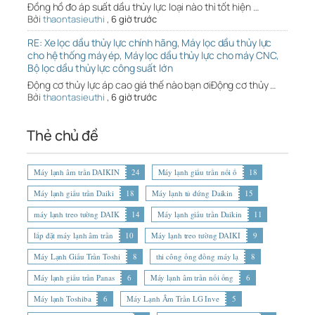
Đồng hồ đo áp suất dầu thủy lực loại nào thì tốt hiện …
Bởi
thaontasieuthi
,
6 giờ trước
RE: Xe lọc dầu thủy lực chính hãng, Máy lọc dầu thủy lực
cho hệ thống máy ép, Máy lọc dầu thủy lực cho máy CNC,
Bộ lọc dầu thủy lực công suất lớn
Động cơ thủy lực áp cao giá thế nào bạn ơiĐộng cơ thủy …
Bởi
thaontasieuthi
,
6 giờ trước
Thẻ chủ đề
Máy lạnh âm trần DAIKIN
24
Máy lạnh giấu trần nối ố
18
Máy lạnh giấu trần Daiki
18
Máy lạnh tủ đứng Daikin
15
máy lạnh treo tường DAIK
14
Máy lạnh giấu trần Daikin
11
lắp đặt máy lạnh âm trần
10
Máy lạnh treo tường DAIKI
9
Máy Lạnh Giấu Trần Toshi
8
thi công ống đồng máy lạ
8
Máy lạnh giấu trần Panas
6
Máy lạnh âm trần nối ống
6
Máy lạnh Toshiba
6
Máy Lạnh Âm Trần LG Inve
5