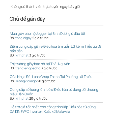
Không có thành viên trực tuyến ngay bây giờ
Chủ đề gần đây
Mua giày bảo hộ Jogger tại Bình Dương ở đâu tốt
Bởi
thegioigay
2 giờ trước
Điểm cung cấp giá rẻ Điều hòa âm trần LG kèm nhiều ưu đãi
hấp dẫn
Bởi
vinhphat
3 giờ trước
Thị trường giày bảo hộ tại Thái Nguyên
Bởi
trangvangbaoho
3 giờ trước
Cửa Nhựa Đài Loan Ghép Thanh Tại Phường Lái Thiêu
Bởi
Tuongvicuago
20 giờ trước
Cung cấp số lượng lớn, bỏ sỉ Điều hòa tủ đứng LG thương
hiệu Hàn Quốc
Bởi
vinhphat
20 giờ trước
Hỗ trợ giá tốt nhất cho công trình lắp Điều hòa tủ đứng
DAIKIN FVFC Inverter, Xuất xứ Malaysia