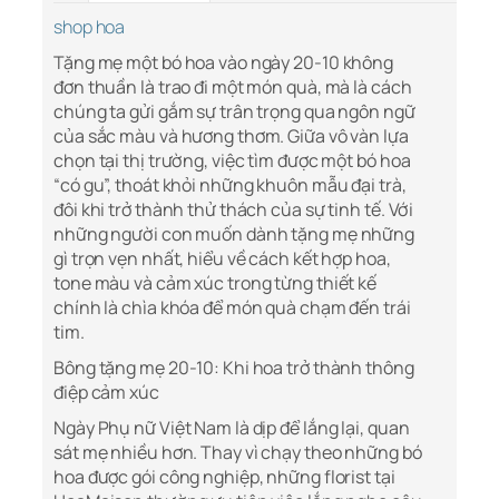
shop hoa
Tặng mẹ một bó hoa vào ngày 20-10 không
đơn thuần là trao đi một món quà, mà là cách
chúng ta gửi gắm sự trân trọng qua ngôn ngữ
của sắc màu và hương thơm. Giữa vô vàn lựa
chọn tại thị trường, việc tìm được một bó hoa
“có gu”, thoát khỏi những khuôn mẫu đại trà,
đôi khi trở thành thử thách của sự tinh tế. Với
những người con muốn dành tặng mẹ những
gì trọn vẹn nhất, hiểu về cách kết hợp hoa,
tone màu và cảm xúc trong từng thiết kế
chính là chìa khóa để món quà chạm đến trái
tim.
Bông tặng mẹ 20-10: Khi hoa trở thành thông
điệp cảm xúc
Ngày Phụ nữ Việt Nam là dịp để lắng lại, quan
sát mẹ nhiều hơn. Thay vì chạy theo những bó
hoa được gói công nghiệp, những florist tại