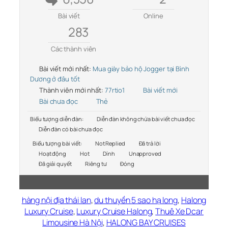
Bài viết
Online
283
Các thành viên
Bài viết mới nhất:
Mua giày bảo hộ Jogger tại Bình
Dương ở đâu tốt
Thành viên mới nhất:
77rtio1
Bài viết mới
Bài chưa đọc
Thẻ
Biểu tượng diễn đàn:
Diễn đàn không chứa bài viết chưa đọc
Diễn đàn có bài chưa đọc
Biểu tượng bài viết:
Not Replied
Đã trả lời
Hoạt động
Hot
Dính
Unapproved
Đã giải quyết
Riêng tư
Đóng
hàng nội địa thái lan
,
du thuyền 5 sao hạ long
,
Halong
Luxury Cruise
,
Luxury Cruise Halong
,
Thuê Xe Dcar
Limousine Hà Nội
,
HALONG BAY CRUISES