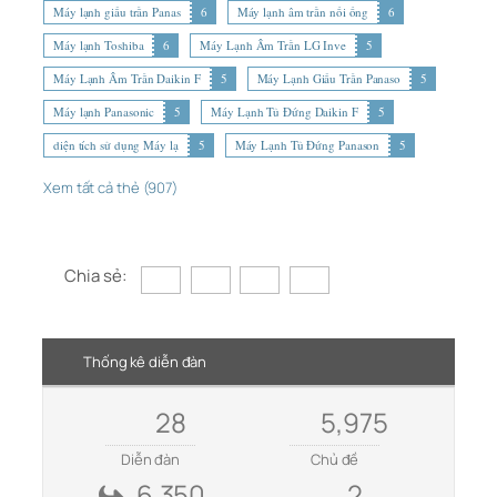
Máy lạnh giấu trần Panas
6
Máy lạnh âm trần nối ống
6
Máy lạnh Toshiba
6
Máy Lạnh Âm Trần LG Inve
5
Máy Lạnh Âm Trần Daikin F
5
Máy Lạnh Giấu Trần Panaso
5
Máy lạnh Panasonic
5
Máy Lạnh Tủ Đứng Daikin F
5
diện tích sử dụng Máy lạ
5
Máy Lạnh Tủ Đứng Panason
5
Xem tất cả thẻ (907)
Chia sẻ:
Thống kê diễn đàn
28
5,975
Diễn đàn
Chủ đề
6,350
2