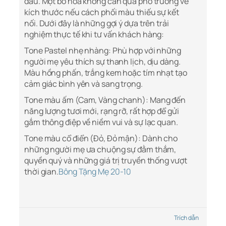
đầu. Một bó hoa không cần quá phô trương về
kích thước nếu cách phối màu thiếu sự kết
nối. Dưới đây là những gợi ý dựa trên trải
nghiệm thực tế khi tư vấn khách hàng:
Tone Pastel nhẹ nhàng: Phù hợp với những
người mẹ yêu thích sự thanh lịch, dịu dàng.
Màu hồng phấn, trắng kem hoặc tím nhạt tạo
cảm giác bình yên và sang trọng.
Tone màu ấm (Cam, Vàng chanh): Mang đến
năng lượng tươi mới, rạng rỡ, rất hợp để gửi
gắm thông điệp về niềm vui và sự lạc quan.
Tone màu cổ điển (Đỏ, Đỏ mận): Dành cho
những người mẹ ưa chuộng sự đằm thắm,
quyền quý và những giá trị truyền thống vượt
thời gian.
Bông Tặng Mẹ 20-10
Trích dẫn