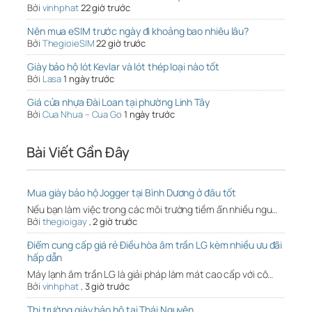
Bởi
vinhphat
22 giờ trước
Nên mua eSIM trước ngày đi khoảng bao nhiêu lâu?
Bởi
ThegioieSIM
22 giờ trước
Giày bảo hộ lót Kevlar và lót thép loại nào tốt
Bởi
Lasa
1 ngày trước
Giá cửa nhựa Đài Loan tại phường Linh Tây
Bởi
Cua Nhua – Cua Go
1 ngày trước
Bài Viết Gần Đây
Mua giày bảo hộ Jogger tại Bình Dương ở đâu tốt
Nếu bạn làm việc trong các môi trường tiềm ẩn nhiều ngu…
Bởi
thegioigay
,
2 giờ trước
Điểm cung cấp giá rẻ Điều hòa âm trần LG kèm nhiều ưu đãi
hấp dẫn
Máy lạnh âm trần LG là giải pháp làm mát cao cấp với cô…
Bởi
vinhphat
,
3 giờ trước
Thị trường giày bảo hộ tại Thái Nguyên