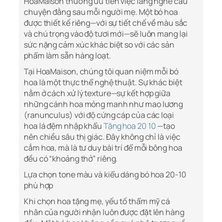
HoaMaison thường ưu tiên việc lắng nghe câu
chuyện đằng sau mỗi người mẹ. Một bó hoa
được thiết kế riêng—với sự tiết chế về màu sắc
và chú trọng vào độ tươi mới—sẽ luôn mang lại
sức nặng cảm xúc khác biệt so với các sản
phẩm làm sẵn hàng loạt.
Tại HoaMaison, chúng tôi quan niệm mỗi bó
hoa là một thực thể nghệ thuật. Sự khác biệt
nằm ở cách xử lý texture—sự kết hợp giữa
những cánh hoa mỏng manh như mao lương
(ranunculus) với độ cứng cáp của các loại
hoa lá đệm nhập khẩu
Tặng hoa 20 10
—tạo
nên chiều sâu thị giác. Đây không chỉ là việc
cắm hoa, mà là tư duy bài trí để mỗi bông hoa
đều có “khoảng thở” riêng.
Lựa chọn tone màu và kiểu dáng bó hoa 20-10
phù hợp
Khi chọn hoa tặng mẹ, yếu tố thẩm mỹ cá
nhân của người nhận luôn được đặt lên hàng