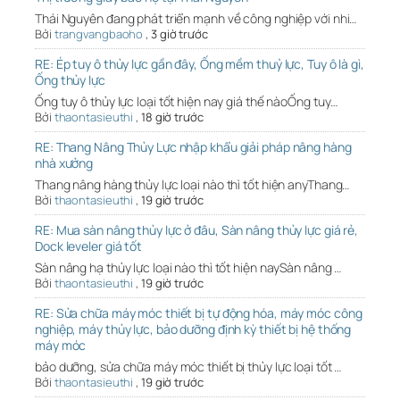
Thái Nguyên đang phát triển mạnh về công nghiệp với nhi…
Bởi
trangvangbaoho
,
3 giờ trước
RE: Ép tuy ô thủy lực gần đây, Ống mềm thuỷ lực, Tuy ô là gì,
Ống thủy lực
Ống tuy ô thủy lực loại tốt hiện nay giá thế nàoỐng tuy…
Bởi
thaontasieuthi
,
18 giờ trước
RE: Thang Nâng Thủy Lực nhập khẩu giải pháp nâng hàng
nhà xưởng
Thang nâng hàng thủy lực loại nào thì tốt hiện anyThang…
Bởi
thaontasieuthi
,
19 giờ trước
RE: Mua sàn nâng thủy lực ở đâu, Sàn nâng thủy lực giá rẻ,
Dock leveler giá tốt
Sàn nâng hạ thủy lực loại nào thì tốt hiện naySàn nâng …
Bởi
thaontasieuthi
,
19 giờ trước
RE: Sửa chữa máy móc thiết bị tự động hóa, máy móc công
nghiệp, máy thủy lực, bảo dưỡng định kỳ thiết bị hệ thống
máy móc
bảo dưỡng, sửa chữa máy móc thiết bị thủy lực loại tốt …
Bởi
thaontasieuthi
,
19 giờ trước