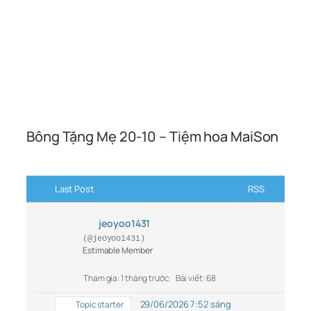
Bông Tặng Mẹ 20-10 – Tiệm hoa MaiSon
Last Post
RSS
jeoyoo1431
(@jeoyoo1431)
Estimable Member
Tham gia: 1 tháng trước
Bài viết: 68
29/06/2026 7:52 sáng
Topic starter