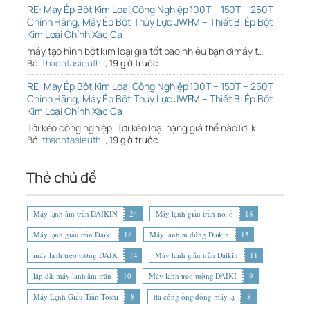
RE: Máy Ép Bột Kim Loại Công Nghiệp 100T – 150T – 250T
Chính Hãng, Máy Ép Bột Thủy Lực JWFM – Thiết Bị Ép Bột
Kim Loại Chính Xác Ca
máy tạo hình bột kim loại giá tốt bao nhiêu bạn ơimáy t…
Bởi
thaontasieuthi
,
19 giờ trước
RE: Máy Ép Bột Kim Loại Công Nghiệp 100T – 150T – 250T
Chính Hãng, Máy Ép Bột Thủy Lực JWFM – Thiết Bị Ép Bột
Kim Loại Chính Xác Ca
Tời kéo công nghiệp, Tới kéo loại nặng giá thế nàoTời k…
Bởi
thaontasieuthi
,
19 giờ trước
Thẻ chủ đề
Máy lạnh âm trần DAIKIN
24
Máy lạnh giấu trần nối ố
18
Máy lạnh giấu trần Daiki
18
Máy lạnh tủ đứng Daikin
15
máy lạnh treo tường DAIK
14
Máy lạnh giấu trần Daikin
11
lắp đặt máy lạnh âm trần
10
Máy lạnh treo tường DAIKI
9
Máy Lạnh Giấu Trần Toshi
8
thi công ống đồng máy lạ
8