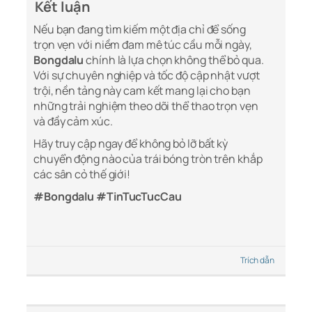
Kết luận
Nếu bạn đang tìm kiếm một địa chỉ để sống
trọn vẹn với niềm đam mê túc cầu mỗi ngày,
Bongdalu
chính là lựa chọn không thể bỏ qua.
Với sự chuyên nghiệp và tốc độ cập nhật vượt
trội, nền tảng này cam kết mang lại cho bạn
những trải nghiệm theo dõi thể thao trọn vẹn
và đầy cảm xúc.
Hãy truy cập ngay để không bỏ lỡ bất kỳ
chuyển động nào của trái bóng tròn trên khắp
các sân cỏ thế giới!
#Bongdalu #TinTucTucCau
Trích dẫn