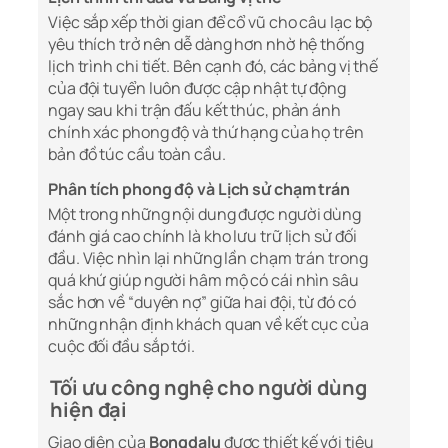
Việc sắp xếp thời gian để cổ vũ cho câu lạc bộ
yêu thích trở nên dễ dàng hơn nhờ hệ thống
lịch trình chi tiết. Bên cạnh đó, các bảng vị thế
của đội tuyển luôn được cập nhật tự động
ngay sau khi trận đấu kết thúc, phản ánh
chính xác phong độ và thứ hạng của họ trên
bản đồ túc cầu toàn cầu.
Phân tích phong độ và Lịch sử chạm trán
Một trong những nội dung được người dùng
đánh giá cao chính là kho lưu trữ lịch sử đối
đầu. Việc nhìn lại những lần chạm trán trong
quá khứ giúp người hâm mộ có cái nhìn sâu
sắc hơn về “duyên nợ” giữa hai đội, từ đó có
những nhận định khách quan về kết cục của
cuộc đối đầu sắp tới.
Tối ưu công nghệ cho người dùng
hiện đại
Giao diện của
Bongdalu
được thiết kế với tiêu