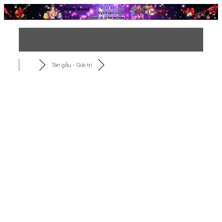
Chuyển
đến
phần
nội
dung
Tán gẫu – Giải trí