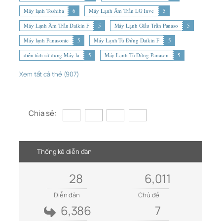
Máy lạnh Toshiba
6
Máy Lạnh Âm Trần LG Inve
5
Máy Lạnh Âm Trần Daikin F
5
Máy Lạnh Giấu Trần Panaso
5
Máy lạnh Panasonic
5
Máy Lạnh Tủ Đứng Daikin F
5
diện tích sử dụng Máy lạ
5
Máy Lạnh Tủ Đứng Panason
5
Xem tất cả thẻ (907)
Chia sẻ:
Thống kê diễn đàn
28
6,011
Diễn đàn
Chủ đề
6,386
7