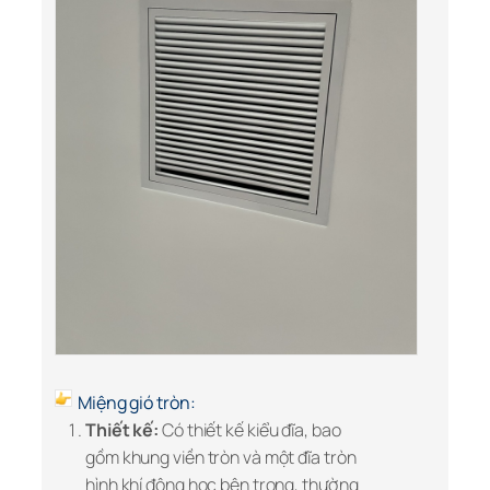
Miệng gió tròn:
Thiết kế:
C
ó thiết kế kiểu đĩa, bao
gồm khung viền tròn và một đĩa tròn
hình khí động học bên trong, thường