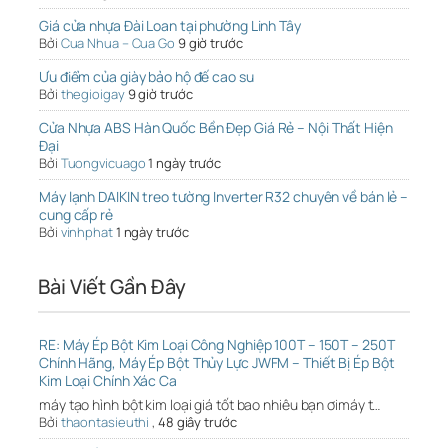
Giá cửa nhựa Đài Loan tại phường Linh Tây
Bởi
Cua Nhua – Cua Go
9 giờ trước
Ưu điểm của giày bảo hộ đế cao su
Bởi
thegioigay
9 giờ trước
Cửa Nhựa ABS Hàn Quốc Bền Đẹp Giá Rẻ – Nội Thất Hiện
Đại
Bởi
Tuongvicuago
1 ngày trước
Máy lạnh DAIKIN treo tường Inverter R32 chuyên về bán lẻ –
cung cấp rẻ
Bởi
vinhphat
1 ngày trước
Bài Viết Gần Đây
RE: Máy Ép Bột Kim Loại Công Nghiệp 100T – 150T – 250T
Chính Hãng, Máy Ép Bột Thủy Lực JWFM – Thiết Bị Ép Bột
Kim Loại Chính Xác Ca
máy tạo hình bột kim loại giá tốt bao nhiêu bạn ơimáy t…
Bởi
thaontasieuthi
,
48 giây trước