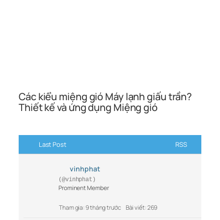
Các kiểu miệng gió Máy lạnh giấu trần?
Thiết kế và ứng dụng Miệng gió
Last Post
RSS
vinhphat
(@vinhphat)
Prominent Member
Tham gia: 9 tháng trước
Bài viết: 269