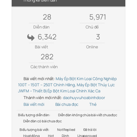
Thống kê diễn đàn
28
5,971
Diễn đàn
Chủ đề
6,342
3
Bài viết
Online
282
Các thành viên
Bài viết mới nhất:
Máy Ép Bột Kim Loại Công Nghiệp
100T – 150T – 250T Chính Hãng, Máy Ép Bột Thủy Lực
JWFM – Thiết Bị Ép Bột Kim Loại Chính Xác Ca
Thành viên mới nhất:
daohuyvuhoabinhdoor
Bài viết mới
Bài chưa đọc
Thẻ
Biểu tượng diễn đàn:
Diễn đàn không chứa bài viết chưa đọc
Diễn đàn có bài chưa đọc
Biểu tượng bài viết:
Not Replied
Đã trả lời
Hoạt động
Hot
Dính
Unapproved