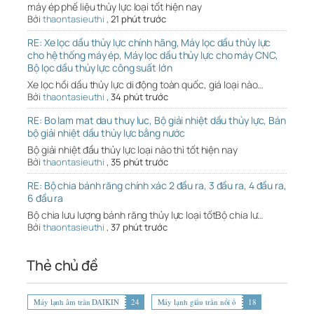
máy ép phế liệu thủy lực loại tốt hiện nay
Bởi
thaontasieuthi
,
21 phút trước
RE: Xe lọc dầu thủy lực chính hãng, Máy lọc dầu thủy lực
cho hệ thống máy ép, Máy lọc dầu thủy lực cho máy CNC,
Bộ lọc dầu thủy lực công suất lớn
Xe lọc hồi dầu thủy lực di động toàn quốc, giá loại nào…
Bởi
thaontasieuthi
,
34 phút trước
RE: Bo lam mat dau thuy luc, Bộ giải nhiệt dầu thủy lực, Bán
bộ giải nhiệt dầu thủy lực bằng nước
Bộ giải nhiệt đầu thủy lực loại nào thì tốt hiện nay
Bởi
thaontasieuthi
,
35 phút trước
RE: Bộ chia bánh răng chính xác 2 đầu ra, 3 đầu ra, 4 đầu ra,
6 đầu ra
Bộ chia lưu lượng bánh răng thủy lực loại tốtBộ chia lư…
Bởi
thaontasieuthi
,
37 phút trước
Thẻ chủ đề
Máy lạnh âm trần DAIKIN
24
Máy lạnh giấu trần nối ố
18