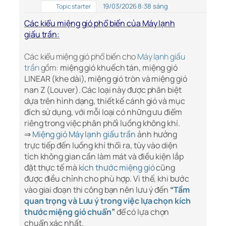
19/03/2026 8:38 sáng
Topic starter
Các kiểu miệng gió phổ biến của Máy lạnh
giấu trần:
Các kiểu miệng gió phổ biến cho
Máy lạnh giấu
trần
gồm:
miệng gió khuếch tán, miệng gió
LINEAR (khe dài), miệng gió tròn và miệng gió
nan Z (Louver). Các loại này được phân biệt
dựa trên hình dạng, thiết kế cánh gió và mục
đích sử dụng, với mỗi loại có những ưu điểm
riêng trong việc phân phối luồng không khí.
⇒
Miệng gió
Máy lạnh giấu trần
ảnh hưởng
trực tiếp đến luồng khí thổi ra, tùy vào diện
tích không gian cần làm mát và điều kiện lắp
đặt thực tế mà
kích thước miệng gió
cũng
được điều chỉnh cho phù hợp. Vì thế, khi bước
vào giai đoạn thi công bạn nên lưu ý đến
“
Tầm
quan trọng và Lưu ý trong việc lựa chọn kích
thước miệng gió chuẩn
”
để có lựa chọn
chuẩn xác nhất.