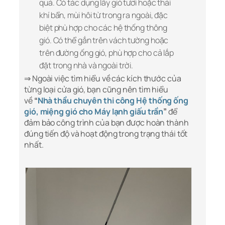
quả. Có tác dụng lấy gió tươi hoặc thải
khí bẩn, mùi hôi từ trong ra ngoài, đặc
biệt phù hợp cho các hệ thống thông
gió. Có thể gắn trên vách tường hoặc
trên đường ống gió, phù hợp cho cả lắp
đặt trong nhà và ngoài trời.
⇒ Ngoài việc tìm hiểu về các kích thước của
từng loại cửa gió, bạn cũng nên tìm hiểu
về
“
Nhà thầu chuyên thi công Hệ thống ống
gió, miệng gió cho Máy lạnh giấu trần
”
để
đảm bảo công trình của bạn được hoàn thành
đúng tiến độ và hoạt động trong trạng thái tốt
nhất.