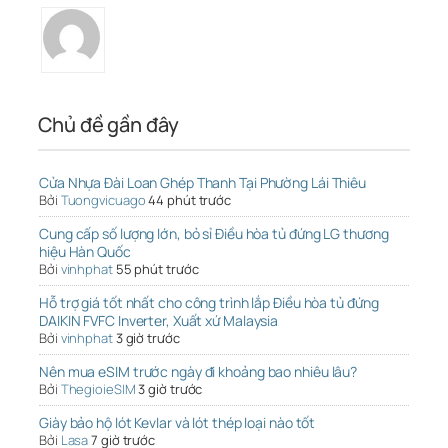
Chủ đề gần đây
Cửa Nhựa Đài Loan Ghép Thanh Tại Phường Lái Thiêu
Bởi
Tuongvicuago
44 phút trước
Cung cấp số lượng lớn, bỏ sỉ Điều hòa tủ đứng LG thương
hiệu Hàn Quốc
Bởi
vinhphat
55 phút trước
Hỗ trợ giá tốt nhất cho công trình lắp Điều hòa tủ đứng
DAIKIN FVFC Inverter, Xuất xứ Malaysia
Bởi
vinhphat
3 giờ trước
Nên mua eSIM trước ngày đi khoảng bao nhiêu lâu?
Bởi
ThegioieSIM
3 giờ trước
Giày bảo hộ lót Kevlar và lót thép loại nào tốt
Bởi
Lasa
7 giờ trước