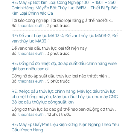
RE: Máy Ép Bột Kim Loại Công Nghiệp 100T – 150T – 250T
Chính Hãng, Máy Ép Bột Thủy Lực JWFM – Thiết Bị Ép Bột
Kim Loại Chính Xác Ca
Tời kéo công nghiệp, Tới kéo loại nặng giá thế nàoTời k…
Bởi
thaontasieuthi
,
2 phút trước
RE: Đế van thủy lực MA03-4, Đế van thủy lực MA03-2, Đế
van thủy lực MA03-1
Đế van chia dầu thủy lực loại tốt hiện nay
Bởi
thaontasieuthi
,
3 phút trước
RE: Đồng hồ đo nhiệt độ, đo áp suất dầu chính hãng wise
giá bao nhiêu bạn ơi
Đồng hồ đo áp suất dầu thủy lực loại nào thì tốt hiện …
Bởi
thaontasieuthi
,
5 phút trước
RE: Xe lọc dầu thủy lực chính hãng, Máy lọc dầu thủy lực
cho hệ thống máy ép, Máy lọc dầu thủy lực cho máy CNC,
Bộ lọc dầu thủy lực công suất lớn
Động cơ thủy lực áp cao giá thế nào bạn ơiĐộng cơ thủy …
Bởi
thaontasieuthi
,
12 phút trước
RE: Máy Ép Giấy Phế Liệu Kiện Đứng, Kiện Ngang Theo Yêu
Cầu Khách Hàng