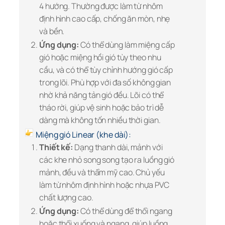
4 hướng. Thường được làm từ nhôm
định hình cao cấp, chống ăn mòn, nhẹ
và bền.
Ứng dụng:
Có thể dùng làm miệng cấp
gió hoặc miệng hồi gió tùy theo nhu
cầu, và có thể tùy chỉnh hướng gió cấp
trong lõi. Phù hợp với đa số không gian
nhờ khả năng tản gió đều. Lõi có thể
tháo rời, giúp vệ sinh hoặc bảo trì dễ
dàng mà không tốn nhiều thời gian.
Miệng gió Linear (khe dài):
Thiết kế:
Dạng thanh dài, mảnh với
các khe nhỏ song song tạo ra luồng gió
mảnh, đều và thẩm mỹ cao. Chủ yếu
làm từ nhôm định hình hoặc nhựa PVC
chất lượng cao.
Ứng dụng:
Có thể dùng để thổi ngang
hoặc thổi xuống và ngang, giúp luồng