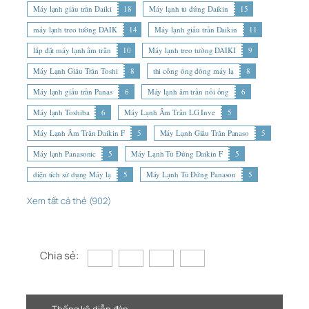
Máy lạnh giấu trần Daiki
18
Máy lạnh tủ đứng Daikin
15
máy lạnh treo tường DAIK
14
Máy lạnh giấu trần Daikin
11
lắp đặt máy lạnh âm trần
10
Máy lạnh treo tường DAIKI
9
Máy Lạnh Giấu Trần Toshi
8
thi công ống đồng máy lạ
8
Máy lạnh giấu trần Panas
6
Máy lạnh âm trần nối ống
6
Máy lạnh Toshiba
6
Máy Lạnh Âm Trần LG Inve
5
Máy Lạnh Âm Trần Daikin F
5
Máy Lạnh Giấu Trần Panaso
5
Máy lạnh Panasonic
5
Máy Lạnh Tủ Đứng Daikin F
5
diện tích sử dụng Máy lạ
5
Máy Lạnh Tủ Đứng Panason
5
Xem tất cả thẻ (902)
Chia sẻ: