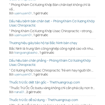
" Phòng Khám Cơ Xương Khớp Bàn chân bẹt không chỉ là
vấ…
Bởi
uyenuyen01
,
1 giờ trước
Dấu hiệu bệnh bàn chân bẹt – Phòng Khám Cơ Xương Khớp
Usac Chiropractic
" Phòng Khám Cơ Xương Khớp Usac Chiropractic <strong…
Bởi
uyenuyen01
,
1 giờ trước
Thương hiệu giày bảo hộ tại Bắc Ninh bán chạy
Bắc Ninh là trung tâm công nghiệp công nghệ cao với nhu…
Bởi
trangvangbaoho
,
1 giờ trước
Dấu hiệu bàn chân phẳng – Phòng Khám Cơ Xương Khớp
Usac Chiropractic
" Cơ Xương Khớp Usac Chiropractic Trẻ em hay người lớn …
Bởi
uyenuyen01
,
1 giờ trước
Thuốc trừ ốc diệt tận gốc – Thethuangroup.com
"Thuốc Trừ Ốc Ốc bươu vàng không chỉ cắn phá cây non tr…
Bởi
nana01
,
2 giờ trước
Thuốc trừ ốc dễ sử dụng – Thethuangroup.com