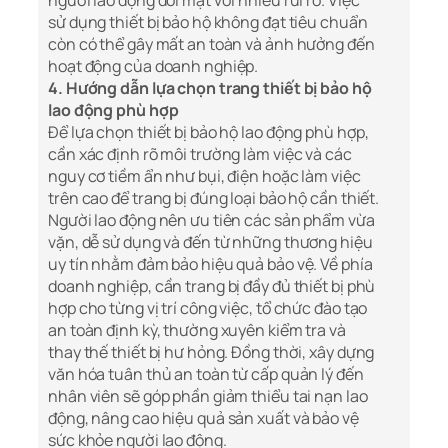
người lao động đối mặt với nhiều rủi ro. Việc
sử dụng thiết bị bảo hộ không đạt tiêu chuẩn
còn có thể gây mất an toàn và ảnh hưởng đến
hoạt động của doanh nghiệp.
4. Hướng dẫn lựa chọn trang thiết bị bảo hộ
lao động phù hợp
Để lựa chọn thiết bị bảo hộ lao động phù hợp,
cần xác định rõ môi trường làm việc và các
nguy cơ tiềm ẩn như bụi, điện hoặc làm việc
trên cao để trang bị đúng loại bảo hộ cần thiết.
Người lao động nên ưu tiên các sản phẩm vừa
vặn, dễ sử dụng và đến từ những thương hiệu
uy tín nhằm đảm bảo hiệu quả bảo vệ. Về phía
doanh nghiệp, cần trang bị đầy đủ thiết bị phù
hợp cho từng vị trí công việc, tổ chức đào tạo
an toàn định kỳ, thường xuyên kiểm tra và
thay thế thiết bị hư hỏng. Đồng thời, xây dựng
văn hóa tuân thủ an toàn từ cấp quản lý đến
nhân viên sẽ góp phần giảm thiểu tai nạn lao
động, nâng cao hiệu quả sản xuất và bảo vệ
sức khỏe người lao động.