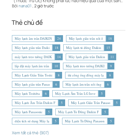
"(Thuốc Trừ Ốc) Không phải lúc nào hiệu quả của một sản…
Bởi
nana01
,
2 giờ trước
Thẻ chủ đề
Máy lạnh âm trần DAIKIN
24
Máy lạnh giấu trần nối ố
18
Máy lạnh giấu trần Daiki
18
Máy lạnh tủ đứng Daikin
15
máy lạnh treo tường DAIK
14
Máy lạnh giấu trần Daikin
11
lắp đặt máy lạnh âm trần
10
Máy lạnh treo tường DAIKI
9
Máy Lạnh Giấu Trần Toshi
8
thi công ống đồng máy lạ
8
Máy lạnh giấu trần Panas
6
Máy lạnh âm trần nối ống
6
Máy lạnh Toshiba
6
Máy Lạnh Âm Trần LG Inve
5
Máy Lạnh Âm Trần Daikin F
5
Máy Lạnh Giấu Trần Panaso
5
Máy lạnh Panasonic
5
Máy Lạnh Tủ Đứng Daikin F
5
diện tích sử dụng Máy lạ
5
Máy Lạnh Tủ Đứng Panason
5
Xem tất cả thẻ (907)