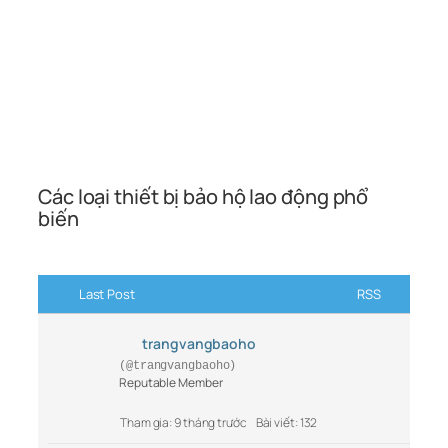
Các loại thiết bị bảo hộ lao động phổ
biến
Last Post
RSS
trangvangbaoho
(@trangvangbaoho)
Reputable Member
Tham gia: 9 tháng trước
Bài viết: 132