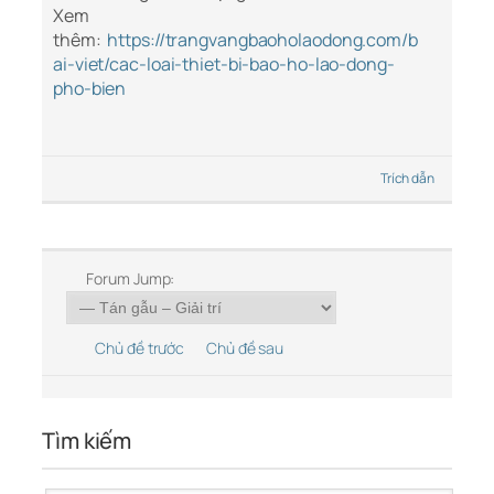
Xem
thêm:
https://trangvangbaoholaodong.com/b
ai-viet/cac-loai-thiet-bi-bao-ho-lao-dong-
pho-bien
Trích dẫn
Forum Jump:
Chủ đề trước
Chủ đề sau
Tìm kiếm