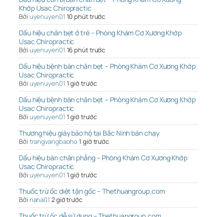
Khớp Usac Chiropractic
Bởi
uyenuyen01
10 phút trước
Dấu hiệu chân bẹt ở trẻ – Phòng Khám Cơ Xương Khớp
Usac Chiropractic
Bởi
uyenuyen01
16 phút trước
Dấu hiệu bệnh bàn chân bẹt – Phòng Khám Cơ Xương Khớp
Usac Chiropractic
Bởi
uyenuyen01
1 giờ trước
Dấu hiệu bệnh bàn chân bẹt – Phòng Khám Cơ Xương Khớp
Usac Chiropractic
Bởi
uyenuyen01
1 giờ trước
Thương hiệu giày bảo hộ tại Bắc Ninh bán chạy
Bởi
trangvangbaoho
1 giờ trước
Dấu hiệu bàn chân phẳng – Phòng Khám Cơ Xương Khớp
Usac Chiropractic
Bởi
uyenuyen01
1 giờ trước
Thuốc trừ ốc diệt tận gốc – Thethuangroup.com
Bởi
nana01
2 giờ trước
Thuốc trừ ốc dễ sử dụng – Thethuangroup.com