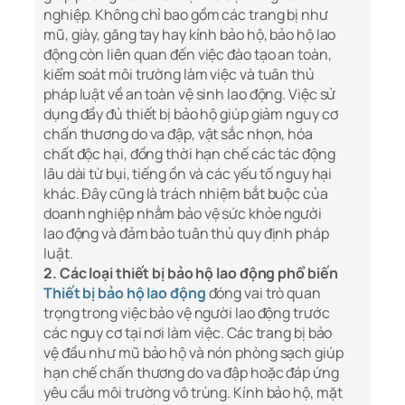
nghiệp. Không chỉ bao gồm các trang bị như
mũ, giày, găng tay hay kính bảo hộ, bảo hộ lao
động còn liên quan đến việc đào tạo an toàn,
kiểm soát môi trường làm việc và tuân thủ
pháp luật về an toàn vệ sinh lao động. Việc sử
dụng đầy đủ thiết bị bảo hộ giúp giảm nguy cơ
chấn thương do va đập, vật sắc nhọn, hóa
chất độc hại, đồng thời hạn chế các tác động
lâu dài từ bụi, tiếng ồn và các yếu tố nguy hại
khác. Đây cũng là trách nhiệm bắt buộc của
doanh nghiệp nhằm bảo vệ sức khỏe người
lao động và đảm bảo tuân thủ quy định pháp
luật.
2. Các loại thiết bị bảo hộ lao động phổ biến
Thiết bị bảo hộ lao động
đóng vai trò quan
trọng trong việc bảo vệ người lao động trước
các nguy cơ tại nơi làm việc. Các trang bị bảo
vệ đầu như mũ bảo hộ và nón phòng sạch giúp
hạn chế chấn thương do va đập hoặc đáp ứng
yêu cầu môi trường vô trùng. Kính bảo hộ, mặt