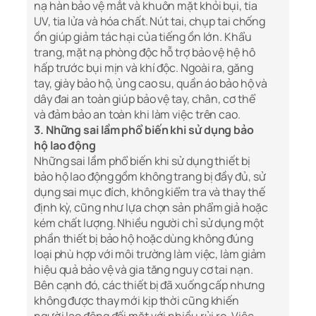
nạ hàn bảo vệ mắt và khuôn mặt khỏi bụi, tia
UV, tia lửa và hóa chất. Nút tai, chụp tai chống
ồn giúp giảm tác hại của tiếng ồn lớn. Khẩu
trang, mặt nạ phòng độc hỗ trợ bảo vệ hệ hô
hấp trước bụi mịn và khí độc. Ngoài ra, găng
tay, giày bảo hộ, ủng cao su, quần áo bảo hộ và
dây đai an toàn giúp bảo vệ tay, chân, cơ thể
và đảm bảo an toàn khi làm việc trên cao.
3.
Những sai lầm phổ biến khi sử dụng bảo
hộ lao động
Những sai lầm phổ biến khi sử dụng thiết bị
bảo hộ lao động gồm không trang bị đầy đủ, sử
dụng sai mục đích, không kiểm tra và thay thế
định kỳ, cũng như lựa chọn sản phẩm giả hoặc
kém chất lượng. Nhiều người chỉ sử dụng một
phần thiết bị bảo hộ hoặc dùng không đúng
loại phù hợp với môi trường làm việc, làm giảm
hiệu quả bảo vệ và gia tăng nguy cơ tai nạn.
Bên cạnh đó, các thiết bị đã xuống cấp nhưng
không được thay mới kịp thời cũng khiến