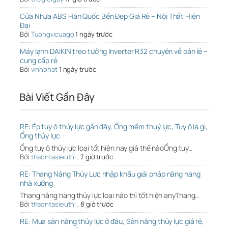
Cửa Nhựa ABS Hàn Quốc Bền Đẹp Giá Rẻ – Nội Thất Hiện
Đại
Bởi
Tuongvicuago
1 ngày trước
Máy lạnh DAIKIN treo tường Inverter R32 chuyên về bán lẻ –
cung cấp rẻ
Bởi
vinhphat
1 ngày trước
Bài Viết Gần Đây
RE: Ép tuy ô thủy lực gần đây, Ống mềm thuỷ lực, Tuy ô là gì,
Ống thủy lực
Ống tuy ô thủy lực loại tốt hiện nay giá thế nàoỐng tuy…
Bởi
thaontasieuthi
,
7 giờ trước
RE: Thang Nâng Thủy Lực nhập khẩu giải pháp nâng hàng
nhà xưởng
Thang nâng hàng thủy lực loại nào thì tốt hiện anyThang…
Bởi
thaontasieuthi
,
8 giờ trước
RE: Mua sàn nâng thủy lực ở đâu, Sàn nâng thủy lực giá rẻ,