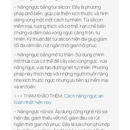
– Nâng ngực bằng túi silicon: Đây là phương
pháp phổ biến, giúp cải thiện kích thước và hình
dáng vòng một một cách tự nhiên. Túi silicon
mềm mại, tương thích với cơ thể, hạn chế biến
chứng và đảm bảo vòng ngực căng tròn, tự
nhiên. Kỹ thuật đặt túi silicon hiện đại giúp giảm
tối đa xâm lấn, rút ngắn thời gian hồi phục.
– Nâng ngực bằng mỡ tự thân: Sử dụng chính
mỡ thừa của cơ thể để cấy vào vùng ngực, vừa
nâng ngực vừa tạo đường nét tự nhiên. Phương
pháp này thích hợp với những người muốn tăng
nhẹ kích thước ngực nhưng ưu tiên sự mềm mại
và an toàn.
>>> THAM KHẢO THÊM:
Cách nâng ngực an
toàn nhất hiện nay
– Nâng ngực nội soi: Áp dụng công nghệ nội soi
hiện đại, giảm thiểu vết mổ, giảm đau và rút
ngắn thời gian hồi phục. Đây là lựa chọn phù hợp