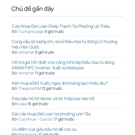
Chủ đề gần đây
Cửa Nhựa Đài Loan Ghép Thanh Tại Phường Lái Thiêu
Bởi
Tuongvicuago
9 giờ trước
Cung cấp số lượng lớn, bỏ sỉ Điều hòa tủ đứng LG thương
hiệu Hàn Quốc
Bởi
vinhphat
9 giờ trước
Hỗ trợ giá tốt nhất cho công trình lắp Điều hòa tủ đứng
DAIKIN FVFC Inverter, Xuất xứ Malaysia
Bởi
vinhphat
11 giờ trước
Nên mua eSIM trước ngày đi khoảng bao nhiêu lâu?
Bởi
ThegioieSIM
12 giờ trước
Giày bảo hộ lót Kevlar và lót thép loại nào tốt
Bởi
Lasa
16 giờ trước
Giá cửa nhựa Đài Loan tại phường Linh Tây
Bởi
Cua Nhua – Cua Go
17 giờ trước
Ưu điểm của giày bảo hộ đế cao su
Bởi
thegioigay
17 giờ trước