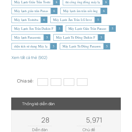
Máy Lạnh Giấu Trần Toshi
8
thi công ống đồng máy lạ
8
Máy lạnh giấu trần Panas
6
Máy lạnh âm trần nối ống
6
Máy lạnh Toshiba
6
Máy Lạnh Âm Trần LG Inve
5
Máy Lạnh Âm Trần Daikin F
5
Máy Lạnh Giấu Trần Panaso
5
Máy lạnh Panasonic
5
Máy Lạnh Tủ Đứng Daikin F
5
diện tích sử dụng Máy lạ
5
Máy Lạnh Tủ Đứng Panason
5
Xem tất cả thẻ (902)
Chia sẻ:
Thống kê diễn đàn
28
5,971
Diễn đàn
Chủ đề