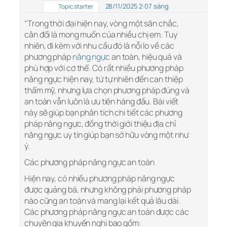
28/11/2025 2:07 sáng
Topic starter
“Trong thời đại hiện nay, vòng một săn chắc,
cân đối là mong muốn của nhiều chị em. Tuy
nhiên, đi kèm với nhu cầu đó là nỗi lo về các
phương pháp
nâng ngực
an toàn, hiệu quả và
phù hợp với cơ thể. Có rất nhiều phương pháp
nâng ngực hiện nay, từ tự nhiên đến can thiệp
thẩm mỹ, nhưng lựa chọn phương pháp đúng và
an toàn vẫn luôn là ưu tiên hàng đầu. Bài viết
này sẽ giúp bạn phân tích chi tiết các phương
pháp nâng ngực, đồng thời giới thiệu địa chỉ
nâng ngực uy tín giúp bạn sở hữu vòng một như
ý.
Các phương pháp nâng ngực an toàn
Hiện nay, có nhiều phương pháp nâng ngực
được quảng bá, nhưng không phải phương pháp
nào cũng an toàn và mang lại kết quả lâu dài.
Các phương pháp nâng ngực an toàn được các
chuyên gia khuyến nghị bao gồm: