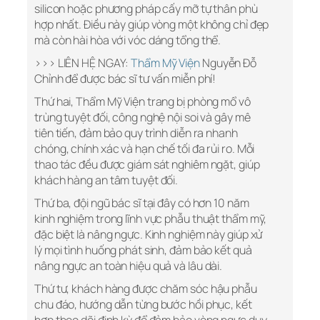
silicon hoặc phương pháp cấy mỡ tự thân phù
hợp nhất. Điều này giúp vòng một không chỉ đẹp
mà còn hài hòa với vóc dáng tổng thể.
>>> LIÊN HỆ NGAY:
Thẩm Mỹ Viện
Nguyễn Đỗ
Chỉnh để được bác sĩ tư vấn miễn phí!
Thứ hai, Thẩm Mỹ Viện trang bị phòng mổ vô
trùng tuyệt đối, công nghệ nội soi và gây mê
tiên tiến, đảm bảo quy trình diễn ra nhanh
chóng, chính xác và hạn chế tối đa rủi ro. Mỗi
thao tác đều được giám sát nghiêm ngặt, giúp
khách hàng an tâm tuyệt đối.
Thứ ba, đội ngũ bác sĩ tại đây có hơn 10 năm
kinh nghiệm trong lĩnh vực phẫu thuật thẩm mỹ,
đặc biệt là nâng ngực. Kinh nghiệm này giúp xử
lý mọi tình huống phát sinh, đảm bảo kết quả
nâng ngực an toàn hiệu quả và lâu dài.
Thứ tư, khách hàng được chăm sóc hậu phẫu
chu đáo, hướng dẫn từng bước hồi phục, kết