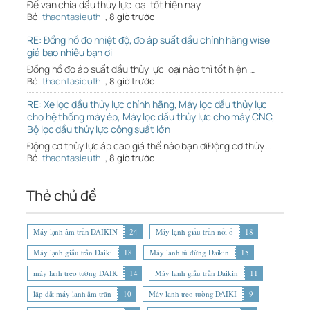
Đế van chia dầu thủy lực loại tốt hiện nay
Bởi
thaontasieuthi
,
8 giờ trước
RE: Đồng hồ đo nhiệt độ, đo áp suất dầu chính hãng wise
giá bao nhiêu bạn ơi
Đồng hồ đo áp suất dầu thủy lực loại nào thì tốt hiện …
Bởi
thaontasieuthi
,
8 giờ trước
RE: Xe lọc dầu thủy lực chính hãng, Máy lọc dầu thủy lực
cho hệ thống máy ép, Máy lọc dầu thủy lực cho máy CNC,
Bộ lọc dầu thủy lực công suất lớn
Động cơ thủy lực áp cao giá thế nào bạn ơiĐộng cơ thủy …
Bởi
thaontasieuthi
,
8 giờ trước
Thẻ chủ đề
Máy lạnh âm trần DAIKIN
24
Máy lạnh giấu trần nối ố
18
Máy lạnh giấu trần Daiki
18
Máy lạnh tủ đứng Daikin
15
máy lạnh treo tường DAIK
14
Máy lạnh giấu trần Daikin
11
lắp đặt máy lạnh âm trần
10
Máy lạnh treo tường DAIKI
9