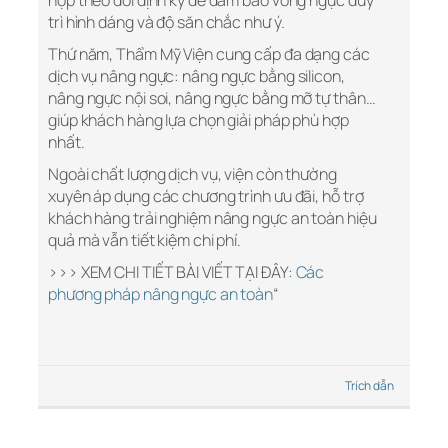
hợp theo dõi định kỳ để đảm bảo vòng ngực duy
trì hình dáng và độ săn chắc như ý.
Thứ năm, Thẩm Mỹ Viện cung cấp đa dạng các
dịch vụ nâng ngực: nâng ngực bằng silicon,
nâng ngực nội soi, nâng ngực bằng mỡ tự thân…
giúp khách hàng lựa chọn giải pháp phù hợp
nhất.
Ngoài chất lượng dịch vụ, viện còn thường
xuyên áp dụng các chương trình ưu đãi, hỗ trợ
khách hàng trải nghiệm nâng ngực an toàn hiệu
quả mà vẫn tiết kiệm chi phí.
>>> XEM CHI TIẾT BÀI VIẾT TẠI ĐÂY:
Các
phương pháp nâng ngực an toàn
“
Trích dẫn