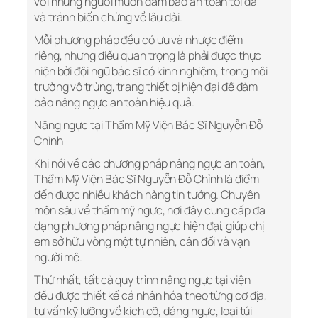
với những người muốn đảm bảo an toàn tối đa
và tránh biến chứng về lâu dài.
Mỗi phương pháp đều có ưu và nhược điểm
riêng, nhưng điều quan trọng là phải được thực
hiện bởi đội ngũ bác sĩ có kinh nghiệm, trong môi
trường vô trùng, trang thiết bị hiện đại để đảm
bảo nâng ngực an toàn hiệu quả.
Nâng ngực tại Thẩm Mỹ Viện Bác Sĩ Nguyễn Đỗ
Chỉnh
Khi nói về các phương pháp nâng ngực an toàn,
Thẩm Mỹ Viện Bác Sĩ Nguyễn Đỗ Chỉnh là điểm
đến được nhiều khách hàng tin tưởng. Chuyên
môn sâu về thẩm mỹ ngực, nơi đây cung cấp đa
dạng phương pháp nâng ngực hiện đại, giúp chị
em sở hữu vòng một tự nhiên, cân đối và vạn
người mê.
Thứ nhất, tất cả quy trình nâng ngực tại viện
đều được thiết kế cá nhân hóa theo từng cơ địa,
tư vấn kỹ lưỡng về kích cỡ, dáng ngực, loại túi