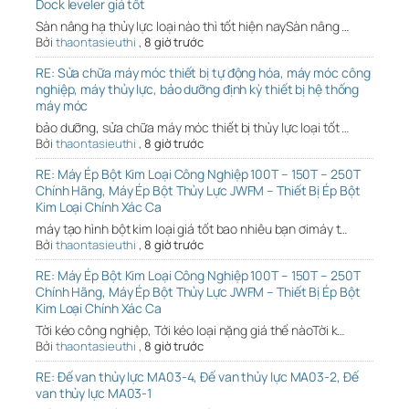
Dock leveler giá tốt
Sàn nâng hạ thủy lực loại nào thì tốt hiện naySàn nâng …
Bởi
thaontasieuthi
,
8 giờ trước
RE: Sửa chữa máy móc thiết bị tự động hóa, máy móc công
nghiệp, máy thủy lực, bảo dưỡng định kỳ thiết bị hệ thống
máy móc
bảo dưỡng, sửa chữa máy móc thiết bị thủy lực loại tốt …
Bởi
thaontasieuthi
,
8 giờ trước
RE: Máy Ép Bột Kim Loại Công Nghiệp 100T – 150T – 250T
Chính Hãng, Máy Ép Bột Thủy Lực JWFM – Thiết Bị Ép Bột
Kim Loại Chính Xác Ca
máy tạo hình bột kim loại giá tốt bao nhiêu bạn ơimáy t…
Bởi
thaontasieuthi
,
8 giờ trước
RE: Máy Ép Bột Kim Loại Công Nghiệp 100T – 150T – 250T
Chính Hãng, Máy Ép Bột Thủy Lực JWFM – Thiết Bị Ép Bột
Kim Loại Chính Xác Ca
Tời kéo công nghiệp, Tới kéo loại nặng giá thế nàoTời k…
Bởi
thaontasieuthi
,
8 giờ trước
RE: Đế van thủy lực MA03-4, Đế van thủy lực MA03-2, Đế
van thủy lực MA03-1