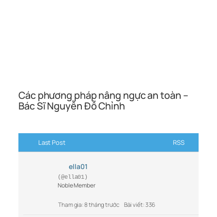
Các phương pháp nâng ngực an toàn –
Bác Sĩ Nguyễn Đỗ Chỉnh
Last Post
RSS
ella01
(@ella01)
Noble Member
Tham gia: 8 tháng trước
Bài viết: 336