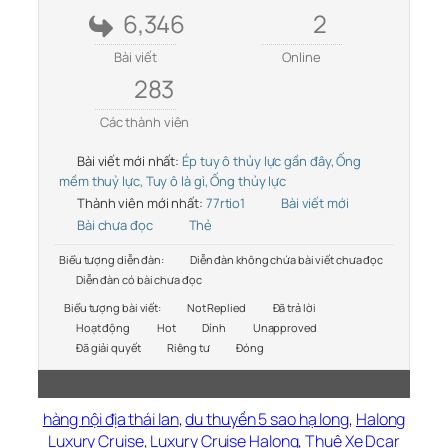
6,346
2
Bài viết
Online
283
Các thành viên
Bài viết mới nhất:
Ép tuy ô thủy lực gần đây, Ống
mềm thuỷ lực, Tuy ô là gì, Ống thủy lực
Thành viên mới nhất:
77rtio1
Bài viết mới
Bài chưa đọc
Thẻ
Biểu tượng diễn đàn:
Diễn đàn không chứa bài viết chưa đọc
Diễn đàn có bài chưa đọc
Biểu tượng bài viết:
Not Replied
Đã trả lời
Hoạt động
Hot
Dính
Unapproved
Đã giải quyết
Riêng tư
Đóng
hàng nội địa thái lan
,
du thuyền 5 sao hạ long
,
Halong
Luxury Cruise
,
Luxury Cruise Halong
,
Thuê Xe Dcar