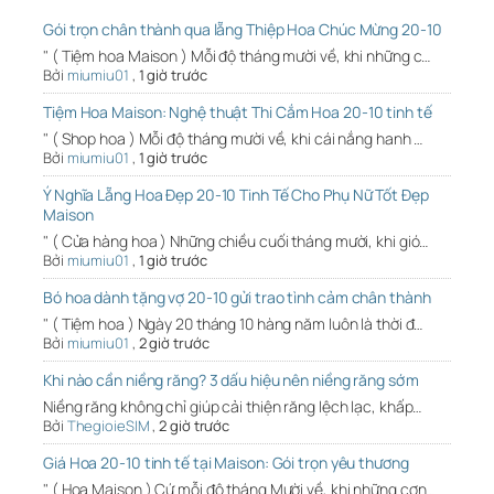
Gói trọn chân thành qua lẵng Thiệp Hoa Chúc Mừng 20-10
" ( Tiệm hoa Maison ) Mỗi độ tháng mười về, khi những c…
Bởi
miumiu01
,
1 giờ trước
Tiệm Hoa Maison: Nghệ thuật Thi Cắm Hoa 20-10 tinh tế
" ( Shop hoa ) Mỗi độ tháng mười về, khi cái nắng hanh …
Bởi
miumiu01
,
1 giờ trước
Ý Nghĩa Lẵng Hoa Đẹp 20-10 Tinh Tế Cho Phụ Nữ Tốt Đẹp
Maison
" ( Cửa hàng hoa ) Những chiều cuối tháng mười, khi gió…
Bởi
miumiu01
,
1 giờ trước
Bó hoa dành tặng vợ 20-10 gửi trao tình cảm chân thành
" ( Tiệm hoa ) Ngày 20 tháng 10 hàng năm luôn là thời đ…
Bởi
miumiu01
,
2 giờ trước
Khi nào cần niềng răng? 3 dấu hiệu nên niềng răng sớm
Niềng răng không chỉ giúp cải thiện răng lệch lạc, khấp…
Bởi
ThegioieSIM
,
2 giờ trước
Giá Hoa 20-10 tinh tế tại Maison: Gói trọn yêu thương
" ( Hoa Maison ) Cứ mỗi độ tháng Mười về, khi những cơn…