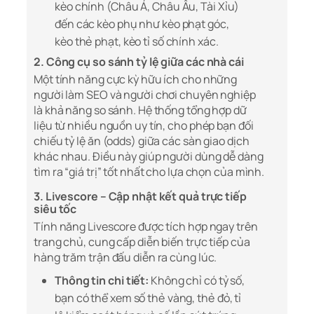
kèo chính (Châu Á, Châu Âu, Tài Xỉu)
đến các kèo phụ như kèo phạt góc,
kèo thẻ phạt, kèo tỉ số chính xác.
2. Công cụ so sánh tỷ lệ giữa các nhà cái
Một tính năng cực kỳ hữu ích cho những
người làm SEO và người chơi chuyên nghiệp
là khả năng so sánh. Hệ thống tổng hợp dữ
liệu từ nhiều nguồn uy tín, cho phép bạn đối
chiếu tỷ lệ ăn (odds) giữa các sàn giao dịch
khác nhau. Điều này giúp người dùng dễ dàng
tìm ra “giá trị” tốt nhất cho lựa chọn của mình.
3. Livescore – Cập nhật kết quả trực tiếp
siêu tốc
Tính năng Livescore được tích hợp ngay trên
trang chủ, cung cấp diễn biến trực tiếp của
hàng trăm trận đấu diễn ra cùng lúc.
Thông tin chi tiết:
Không chỉ có tỷ số,
bạn có thể xem số thẻ vàng, thẻ đỏ, tỉ