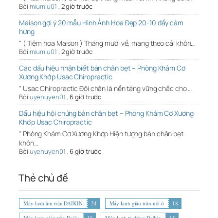
Bởi
miumiu01
,
2 giờ trước
Maison gợi ý 20 mẫu Hình Ảnh Hoa Đẹp 20-10 đầy cảm
hứng
" ( Tiệm hoa Maison ) Tháng mười về, mang theo cái khôn…
Bởi
miumiu01
,
2 giờ trước
Các dấu hiệu nhận biết bàn chân bẹt – Phòng Khám Cơ
Xương Khớp Usac Chiropractic
" Usac Chiropractic Đôi chân là nền tảng vững chắc cho …
Bởi
uyenuyen01
,
6 giờ trước
Dấu hiệu hội chứng bàn chân bẹt – Phòng Khám Cơ Xương
Khớp Usac Chiropractic
" Phòng Khám Cơ Xương Khớp Hiện tượng bàn chân bẹt
khôn…
Bởi
uyenuyen01
,
6 giờ trước
Thẻ chủ đề
Máy lạnh âm trần DAIKIN
24
Máy lạnh giấu trần nối ố
18
Máy lạnh giấu trần Daiki
18
Máy lạnh tủ đứng Daikin
15