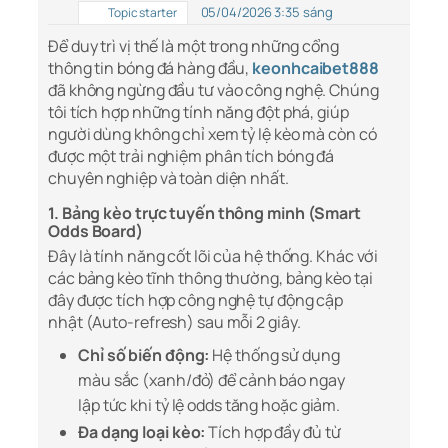
05/04/2026 3:35 sáng
Topic starter
Để duy trì vị thế là một trong những cổng
thông tin bóng đá hàng đầu,
keonhcaibet888
đã không ngừng đầu tư vào công nghệ. Chúng
tôi tích hợp những tính năng đột phá, giúp
người dùng không chỉ xem tỷ lệ kèo mà còn có
được một trải nghiệm phân tích bóng đá
chuyên nghiệp và toàn diện nhất.
1. Bảng kèo trực tuyến thông minh (Smart
Odds Board)
Đây là tính năng cốt lõi của hệ thống. Khác với
các bảng kèo tĩnh thông thường, bảng kèo tại
đây được tích hợp công nghệ tự động cập
nhật (Auto-refresh) sau mỗi 2 giây.
Chỉ số biến động:
Hệ thống sử dụng
màu sắc (xanh/đỏ) để cảnh báo ngay
lập tức khi tỷ lệ odds tăng hoặc giảm.
Đa dạng loại kèo:
Tích hợp đầy đủ từ