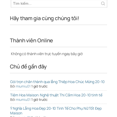
Hãy tham gia cùng chúng tôi!
Thành viên Online
Không có thành viên trực tuyến ngay bây giờ
Chủ đề gần đây
Gói trọn chân thành qua lẵng Thiệp Hoa Chúc Mừng 20-10
Bởi
miumiu01
1 giờ trước
Tiệm Hoa Maison: Nghệ thuật Thi Cắm Hoa 20-10 tinh tế
Bởi
miumiu01
1 giờ trước
Ý Nghĩa Lẵng Hoa Đẹp 20-10 Tinh Tế Cho Phụ Nữ Tốt Đẹp
Maison