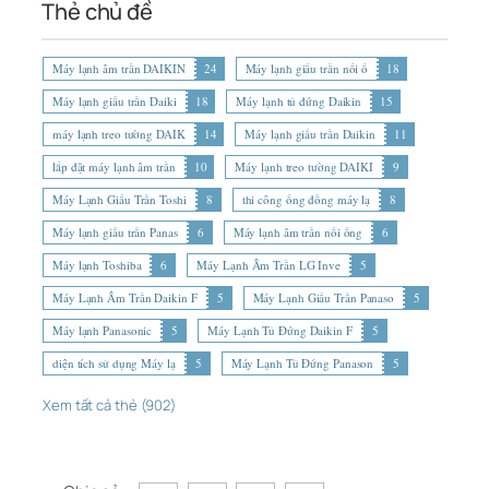
Thẻ chủ đề
Máy lạnh âm trần DAIKIN
24
Máy lạnh giấu trần nối ố
18
Máy lạnh giấu trần Daiki
18
Máy lạnh tủ đứng Daikin
15
máy lạnh treo tường DAIK
14
Máy lạnh giấu trần Daikin
11
lắp đặt máy lạnh âm trần
10
Máy lạnh treo tường DAIKI
9
Máy Lạnh Giấu Trần Toshi
8
thi công ống đồng máy lạ
8
Máy lạnh giấu trần Panas
6
Máy lạnh âm trần nối ống
6
Máy lạnh Toshiba
6
Máy Lạnh Âm Trần LG Inve
5
Máy Lạnh Âm Trần Daikin F
5
Máy Lạnh Giấu Trần Panaso
5
Máy lạnh Panasonic
5
Máy Lạnh Tủ Đứng Daikin F
5
diện tích sử dụng Máy lạ
5
Máy Lạnh Tủ Đứng Panason
5
Xem tất cả thẻ (902)