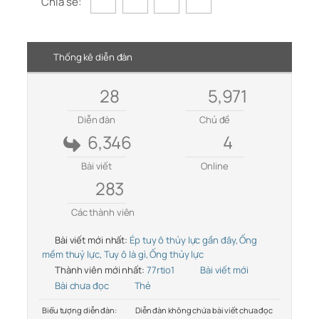
Chia sẻ:
Thống kê diễn đàn
28
5,971
Diễn đàn
Chủ đề
6,346
4
Bài viết
Online
283
Các thành viên
Bài viết mới nhất:
Ép tuy ô thủy lực gần đây, Ống
mềm thuỷ lực, Tuy ô là gì, Ống thủy lực
Thành viên mới nhất:
77rtio1
Bài viết mới
Bài chưa đọc
Thẻ
Biểu tượng diễn đàn:
Diễn đàn không chứa bài viết chưa đọc