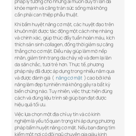
pháp lý tưởng cho những ai muốn duy trì làn da
khỏe mạnh và căng tràn sức sống mà không
cần phải can thiệp phẫu thuật.
Khi bấm huyệt nâng cơ mặt, các huyệt đạo trên
khuôn mặt được tác động một cách nhẹ nhàng
và chính xác, giúp thúc đẩy tuần hoàn máu, kích
thích sản sinh collagen, đồng thời giảm sự căng
thẳng cho cơ mặt. Điều này giúp làm mờ nếp
nhăn, giảm tình trạng da chảy xệ và đem lại làn
da săn chắc, tươi trẻ hơn. Thực tế, phương
pháp này đã được áp dụng trong nhiều năm qua
và được đánh giá (
nâng cơ mặt
) cao bởi khả
năng làm đẹp tự nhiên mà không gây ra bất kỳ
biến chứng nào. Tuy nhiên, việc thực hiện đúng
cách và đúng liệu trình sẽ giúp bạn đạt được
hiệu quả tối ưu.
Việc lựa chọn một địa chỉ uy tín và có kinh
nghiệm là yếu tố quan trọng khi áp dụng phương
pháp bấm huyệt nâng cơ mặt. Nếu bạn đang tìm
kiếm một nơi có đội ngũ chuyên gia giàu kinh