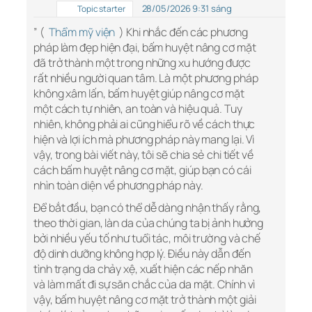
28/05/2026 9:31 sáng
Topic starter
” (
Thẩm mỹ viện
) Khi nhắc đến các phương
pháp làm đẹp hiện đại, bấm huyệt nâng cơ mặt
đã trở thành một trong những xu hướng được
rất nhiều người quan tâm. Là một phương pháp
không xâm lấn, bấm huyệt giúp nâng cơ mặt
một cách tự nhiên, an toàn và hiệu quả. Tuy
nhiên, không phải ai cũng hiểu rõ về cách thực
hiện và lợi ích mà phương pháp này mang lại. Vì
vậy, trong bài viết này, tôi sẽ chia sẻ chi tiết về
cách bấm huyệt nâng cơ mặt, giúp bạn có cái
nhìn toàn diện về phương pháp này.
Để bắt đầu, bạn có thể dễ dàng nhận thấy rằng,
theo thời gian, làn da của chúng ta bị ảnh hưởng
bởi nhiều yếu tố như tuổi tác, môi trường và chế
độ dinh dưỡng không hợp lý. Điều này dẫn đến
tình trạng da chảy xệ, xuất hiện các nếp nhăn
và làm mất đi sự săn chắc của da mặt. Chính vì
vậy, bấm huyệt nâng cơ mặt trở thành một giải