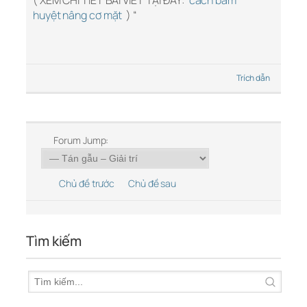
( XEM CHI TIẾT BÀI VIẾT TẠI ĐÂY:
cách bấm
huyệt nâng cơ mặt
) “
Trích dẫn
Forum Jump:
Chủ đề trước
Chủ đề sau
Tìm kiếm