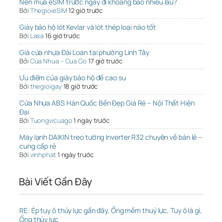
Nên mua eSIM trước ngày đi khoảng bao nhiêu lâu?
Bởi
ThegioieSIM
12 giờ trước
Giày bảo hộ lót Kevlar và lót thép loại nào tốt
Bởi
Lasa
16 giờ trước
Giá cửa nhựa Đài Loan tại phường Linh Tây
Bởi
Cua Nhua – Cua Go
17 giờ trước
Ưu điểm của giày bảo hộ đế cao su
Bởi
thegioigay
18 giờ trước
Cửa Nhựa ABS Hàn Quốc Bền Đẹp Giá Rẻ – Nội Thất Hiện
Đại
Bởi
Tuongvicuago
1 ngày trước
Máy lạnh DAIKIN treo tường Inverter R32 chuyên về bán lẻ –
cung cấp rẻ
Bởi
vinhphat
1 ngày trước
Bài Viết Gần Đây
RE: Ép tuy ô thủy lực gần đây, Ống mềm thuỷ lực, Tuy ô là gì,
Ống thủy lực