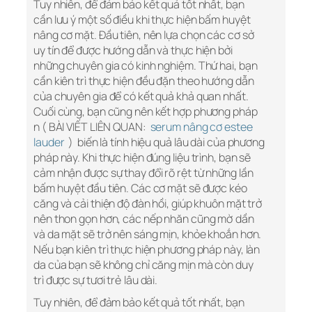
Tuy nhiên, để đảm bảo kết quả tốt nhất, bạn
cần lưu ý một số điều khi thực hiện bấm huyệt
nâng cơ mặt. Đầu tiên, nên lựa chọn các cơ sở
uy tín để được hướng dẫn và thực hiện bởi
những chuyên gia có kinh nghiệm. Thứ hai, bạn
cần kiên trì thực hiện đều đặn theo hướng dẫn
của chuyên gia để có kết quả khả quan nhất.
Cuối cùng, bạn cũng nên kết hợp phương pháp
n ( BÀI VIẾT LIÊN QUAN:
serum nâng cơ estee
lauder
) biến là tính hiệu quả lâu dài của phương
pháp này. Khi thực hiện đúng liệu trình, bạn sẽ
cảm nhận được sự thay đổi rõ rệt từ những lần
bấm huyệt đầu tiên. Các cơ mặt sẽ được kéo
căng và cải thiện độ đàn hồi, giúp khuôn mặt trở
nên thon gọn hơn, các nếp nhăn cũng mờ dần
và da mặt sẽ trở nên sáng mịn, khỏe khoắn hơn.
Nếu bạn kiên trì thực hiện phương pháp này, làn
da của bạn sẽ không chỉ căng mịn mà còn duy
trì được sự tươi trẻ lâu dài.
Tuy nhiên, để đảm bảo kết quả tốt nhất, bạn