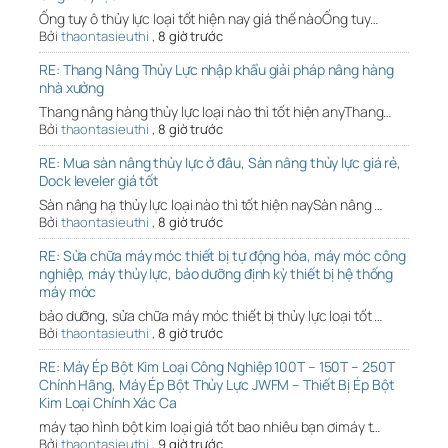
Ống tuy ô thủy lực loại tốt hiện nay giá thế nàoỐng tuy…
Bởi
thaontasieuthi
,
8 giờ trước
RE: Thang Nâng Thủy Lực nhập khẩu giải pháp nâng hàng
nhà xưởng
Thang nâng hàng thủy lực loại nào thì tốt hiện anyThang…
Bởi
thaontasieuthi
,
8 giờ trước
RE: Mua sàn nâng thủy lực ở đâu, Sàn nâng thủy lực giá rẻ,
Dock leveler giá tốt
Sàn nâng hạ thủy lực loại nào thì tốt hiện naySàn nâng …
Bởi
thaontasieuthi
,
8 giờ trước
RE: Sửa chữa máy móc thiết bị tự động hóa, máy móc công
nghiệp, máy thủy lực, bảo dưỡng định kỳ thiết bị hệ thống
máy móc
bảo dưỡng, sửa chữa máy móc thiết bị thủy lực loại tốt …
Bởi
thaontasieuthi
,
8 giờ trước
RE: Máy Ép Bột Kim Loại Công Nghiệp 100T – 150T – 250T
Chính Hãng, Máy Ép Bột Thủy Lực JWFM – Thiết Bị Ép Bột
Kim Loại Chính Xác Ca
máy tạo hình bột kim loại giá tốt bao nhiêu bạn ơimáy t…
Bởi
thaontasieuthi
,
9 giờ trước