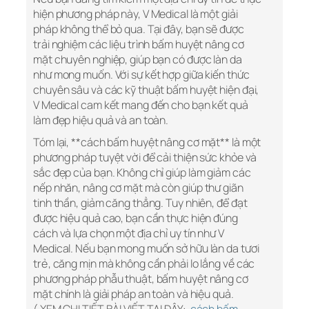
hiện phương pháp này, V Medical là một giải
pháp không thể bỏ qua. Tại đây, bạn sẽ được
trải nghiệm các liệu trình bấm huyệt nâng cơ
mặt chuyên nghiệp, giúp bạn có được làn da
như mong muốn. Với sự kết hợp giữa kiến thức
chuyên sâu và các kỹ thuật bấm huyệt hiện đại,
V Medical cam kết mang đến cho bạn kết quả
làm đẹp hiệu quả và an toàn.
Tóm lại, **cách bấm huyệt nâng cơ mặt** là một
phương pháp tuyệt vời để cải thiện sức khỏe và
sắc đẹp của bạn. Không chỉ giúp làm giảm các
nếp nhăn, nâng cơ mặt mà còn giúp thư giãn
tinh thần, giảm căng thẳng. Tuy nhiên, để đạt
được hiệu quả cao, bạn cần thực hiện đúng
cách và lựa chọn một địa chỉ uy tín như V
Medical. Nếu bạn mong muốn sở hữu làn da tươi
trẻ, căng mịn mà không cần phải lo lắng về các
phương pháp phẫu thuật, bấm huyệt nâng cơ
mặt chính là giải pháp an toàn và hiệu quả.