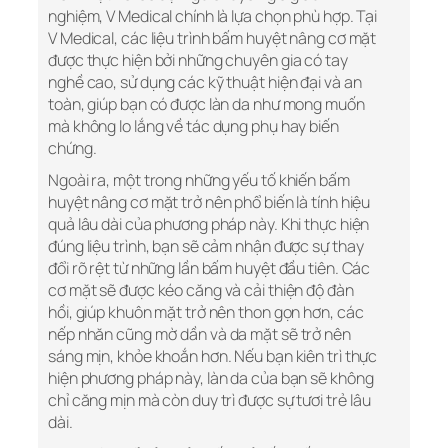
nghiệm, V Medical chính là lựa chọn phù hợp. Tại
V Medical, các liệu trình bấm huyệt nâng cơ mặt
được thực hiện bởi những chuyên gia có tay
nghề cao, sử dụng các kỹ thuật hiện đại và an
toàn, giúp bạn có được làn da như mong muốn
mà không lo lắng về tác dụng phụ hay biến
chứng.
Ngoài ra, một trong những yếu tố khiến bấm
huyệt nâng cơ mặt trở nên phổ biến là tính hiệu
quả lâu dài của phương pháp này. Khi thực hiện
đúng liệu trình, bạn sẽ cảm nhận được sự thay
đổi rõ rệt từ những lần bấm huyệt đầu tiên. Các
cơ mặt sẽ được kéo căng và cải thiện độ đàn
hồi, giúp khuôn mặt trở nên thon gọn hơn, các
nếp nhăn cũng mờ dần và da mặt sẽ trở nên
sáng mịn, khỏe khoắn hơn. Nếu bạn kiên trì thực
hiện phương pháp này, làn da của bạn sẽ không
chỉ căng mịn mà còn duy trì được sự tươi trẻ lâu
dài.