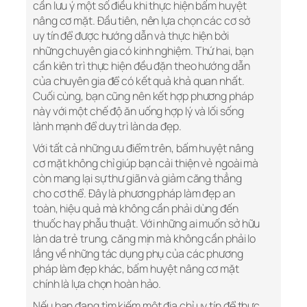
cần lưu ý một số điều khi thực hiện bấm huyệt
nâng cơ mặt. Đầu tiên, nên lựa chọn các cơ sở
uy tín để được hướng dẫn và thực hiện bởi
những chuyên gia có kinh nghiệm. Thứ hai, bạn
cần kiên trì thực hiện đều đặn theo hướng dẫn
của chuyên gia để có kết quả khả quan nhất.
Cuối cùng, bạn cũng nên kết hợp phương pháp
này với một chế độ ăn uống hợp lý và lối sống
lành mạnh để duy trì làn da đẹp.
Với tất cả những ưu điểm trên, bấm huyệt nâng
cơ mặt không chỉ giúp bạn cải thiện vẻ ngoài mà
còn mang lại sự thư giãn và giảm căng thẳng
cho cơ thể. Đây là phương pháp làm đẹp an
toàn, hiệu quả mà không cần phải dùng đến
thuốc hay phẫu thuật. Với những ai muốn sở hữu
làn da trẻ trung, căng mịn mà không cần phải lo
lắng về những tác dụng phụ của các phương
pháp làm đẹp khác, bấm huyệt nâng cơ mặt
chính là lựa chọn hoàn hảo.
Nếu bạn đang tìm kiếm một địa chỉ uy tín để thực