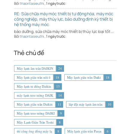
Bởi
thaontasieuthi
,
1 ngày trước
RE: Sửa chữa máy móc thiết bị tự động hóa, máy móc
công nghiệp, máy thủy lực, bảo dưỡng định kỳ thiết bị
hệ thống máy móc
bảo dưỡng, sửa chữa máy móc thiết bị thủy lực loại tốt …
Bởi
thaontasieuthi
,
1 ngày trước
Thẻ chủ đề
Máy lạnh âm trần DAIKIN
24
Máy lạnh giấu trần nối ố
18
Máy lạnh giấu trần Daiki
18
Máy lạnh tủ đứng Daikin
15
máy lạnh treo tường DAIK
14
Máy lạnh giấu trần Daikin
11
lắp đặt máy lạnh âm trần
10
Máy lạnh treo tường DAIKI
9
Máy Lạnh Giấu Trần Toshi
8
thi công ống đồng máy lạ
8
Máy lạnh giấu trần Panas
6