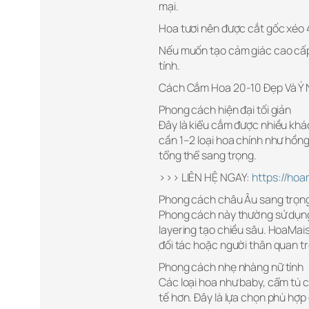
mại.
Hoa tươi nên được cắt gốc xéo 4
Nếu muốn tạo cảm giác cao cấp,
tính.
Cách Cắm Hoa 20-10 Đẹp Và Ý 
Phong cách hiện đại tối giản
Đây là kiểu cắm được nhiều khá
cần 1–2 loại hoa chính như hồn
tổng thể sang trọng.
>>> LIÊN HỆ NGAY:
https://ho
Phong cách châu Âu sang trọn
Phong cách này thường sử dụng
layering tạo chiều sâu. HoaMa
đối tác hoặc người thân quan t
Phong cách nhẹ nhàng nữ tính
Các loại hoa như baby, cẩm tú c
tế hơn. Đây là lựa chọn phù hợ