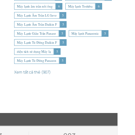
Máy lạnh âm trần nối ống
6
Máy lạnh Toshiba
6
Máy Lạnh Âm Trần LG Inve
5
Máy Lạnh Âm Trần Daikin F
5
Máy Lạnh Giấu Trần Panaso
5
Máy lạnh Panasonic
5
Máy Lạnh Tủ Đứng Daikin F
5
diện tích sử dụng Máy lạ
5
Máy Lạnh Tủ Đứng Panason
5
Xem tất cả thẻ (907)