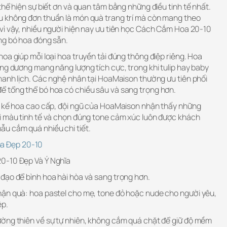
thể hiện sự biết ơn và quan tâm bằng những điều tinh tế nhất.
u không đơn thuần là món quà trang trí mà còn mang theo
vì vậy, nhiều người hiện nay ưu tiên học Cách Cắm Hoa 20-10
ng bó hoa đóng sẵn.
oa giúp mỗi loại hoa truyền tải đúng thông điệp riêng. Hoa
ng dương mang năng lượng tích cực, trong khi tulip hay baby
thanh lịch. Các nghệ nhân tại HoaMaison thường ưu tiên phối
 tổng thể bó hoa có chiều sâu và sang trọng hơn.
t kế hoa cao cấp, đội ngũ của HoaMaison nhận thấy những
i màu tinh tế và chọn đúng tone cảm xúc luôn được khách
u cắm quá nhiều chi tiết.
oa Đẹp 20-10
0-10 Đẹp Và Ý Nghĩa
đạo để bình hoa hài hòa và sang trọng hơn.
ận quà: hoa pastel cho mẹ, tone đỏ hoặc nude cho người yêu,
ệp.
ờng thiên về sự tự nhiên, không cắm quá chặt để giữ độ mềm