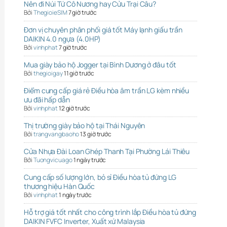
Nên đi Núi Tứ Cô Nương hay Cửu Trại Câu?
Bởi
ThegioieSIM
7 giờ trước
Đơn vị chuyên phân phối giá tốt Máy lạnh giấu trần
DAIKIN 4.0 ngựa (4.0HP)
Bởi
vinhphat
7 giờ trước
Mua giày bảo hộ Jogger tại Bình Dương ở đâu tốt
Bởi
thegioigay
11 giờ trước
Điểm cung cấp giá rẻ Điều hòa âm trần LG kèm nhiều
ưu đãi hấp dẫn
Bởi
vinhphat
12 giờ trước
Thị trường giày bảo hộ tại Thái Nguyên
Bởi
trangvangbaoho
13 giờ trước
Cửa Nhựa Đài Loan Ghép Thanh Tại Phường Lái Thiêu
Bởi
Tuongvicuago
1 ngày trước
Cung cấp số lượng lớn, bỏ sỉ Điều hòa tủ đứng LG
thương hiệu Hàn Quốc
Bởi
vinhphat
1 ngày trước
Hỗ trợ giá tốt nhất cho công trình lắp Điều hòa tủ đứng
DAIKIN FVFC Inverter, Xuất xứ Malaysia