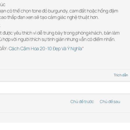
xúc
bạn có thể chọn tone đỏ burgundy, cam đất hoặc hồng đậm
cao thấp đan xen sẽ tạo cảm giác nghệ thuật hơn.
ế
t được yêu thích vì dễ trưng bày trong phòng khách, bàn làm
 hợp với người thích sự tinh giản nhưng vẫn có điểm nhấn.
 ĐÂY:
Cách Cắm Hoa 20-10 Đẹp Và Ý Nghĩa
“
Trích dẫn
Chủ đề trước
Chủ đề sau