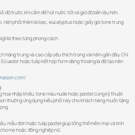
5 độ trước khi cắm để hút nước tốt và giữ độ bền lâu hơn.
 nên phối thêm lá bạc, eucalyptus hoặc giấy gói tone trung
Nghĩa theo từng phong cách
ch hàng trung và cao cấp yêu thích trong vài năm gần đây. Chỉ
g Ecuador hoặc tulip kết hợp form dáng thoáng là đã tạo nên
amaison.com/
g
 hoa nhập khẩu, tone màu nude hoặc pastel cùng kỹ thuật
ison thường ứng dụng kiểu phối này cho khách hàng muốn tặng
rọng.
ầu, mẫu đơn hoặc tulip pastel giúp tổng thể mềm mại và tinh
p cho mẹ hoặc đồng nghiệp nữ.