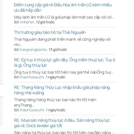
Điểm cung cấp giá rẻ Điều hòa âm trần LG kèm nhiều
ưu đãi hấp dẫn
Máy lạnh âm trần LG là giải pháp làm mát cao cấp với cô…
Bởi
vinhphat
,
12 giờ trước
Thị trường giày bảo hộ tại Thái Nguyên
Thái Nguyên đang phát triển mạnh về công nghiệp với
nhi…
Bởi
trangvangbaoho
,
13 giờ trước
RE: Ép tuy ô thủy lực gần đây, Ống mềm thuỷ lực, Tuy ô
là gì, Ống thủy lực
Ống tuy ô thủy lực loại tốt hiện nay giá thế nàoỐng tuy…
Bởi
thaontasieuthi
,
1 ngày trước
RE: Thang Nâng Thủy Lực nhập khẩu giải pháp nâng
hàng nhà xưởng
Thang nâng hàng thủy lực loại nào thì tốt hiện
anyThang…
Bởi
thaontasieuthi
,
1 ngày trước
RE: Mua sàn nâng thủy lực ở đâu, Sàn nâng thủy lực
giá rẻ, Dock leveler giá tốt
Sàn nâng hạ thủy lực loại nào thì tốt hiện naySàn nâng …