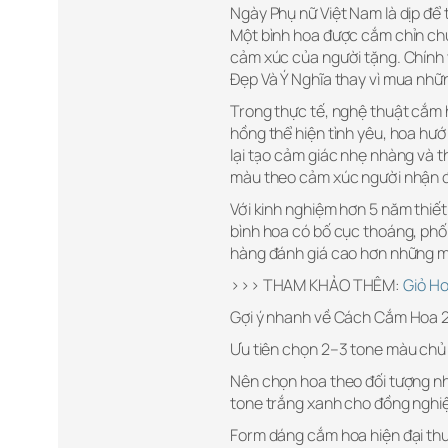
Ngày Phụ nữ Việt Nam là dịp để 
Một bình hoa được cắm chỉn ch
cảm xúc của người tặng. Chính 
Đẹp Và Ý Nghĩa thay vì mua nhữ
Trong thực tế, nghệ thuật cắm h
hồng thể hiện tình yêu, hoa hướ
lại tạo cảm giác nhẹ nhàng và 
màu theo cảm xúc người nhận để
Với kinh nghiệm hơn 5 năm thiế
bình hoa có bố cục thoáng, phố
hàng đánh giá cao hơn những mẫ
>>> THAM KHẢO THÊM:
Giỏ H
Gợi ý nhanh về Cách Cắm Hoa 2
Ưu tiên chọn 2–3 tone màu chủ 
Nên chọn hoa theo đối tượng nh
tone trắng xanh cho đồng nghi
Form dáng cắm hoa hiện đại thư