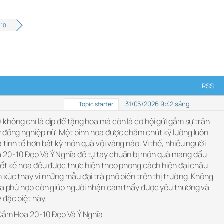
10 …
RSS
31/05/2026 9:42 sáng
Topic starter
không chỉ là dịp để tặng hoa mà còn là cơ hội gửi gắm sự trân
y đồng nghiệp nữ. Một bình hoa được chăm chút kỹ lưỡng luôn
tinh tế hơn bất kỳ món quà vội vàng nào. Vì thế, nhiều người
 20-10 Đẹp Và Ý Nghĩa để tự tay chuẩn bị món quà mang dấu
hiết kế hoa đều được thực hiện theo phong cách hiện đại châu
xúc thay vì những mẫu đại trà phổ biến trên thị trường. Không
hoa phù hợp còn giúp người nhận cảm thấy được yêu thương và
 đặc biệt này.
 Cắm Hoa 20-10 Đẹp Và Ý Nghĩa