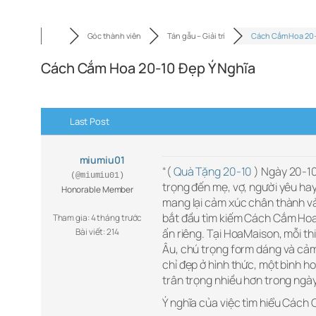
Góc thành viên
Tán gẫu – Giải trí
Cách Cắm Hoa 20-
Cách Cắm Hoa 20-10 Đẹp Ý Nghĩa
Last Post
miumiu01
“(
Quà Tặng 20-10
) Ngày 20-10 
(@miumiu01)
trọng đến mẹ, vợ, người yêu ha
Honorable Member
mang lại cảm xúc chân thành và 
bắt đầu tìm kiếm Cách Cắm Hoa
Tham gia: 4 tháng trước
Bài viết: 214
ấn riêng. Tại HoaMaison, mỗi t
Âu, chú trọng form dáng và cảm 
chỉ đẹp ở hình thức, một bình 
trân trọng nhiều hơn trong ngày
Ý nghĩa của việc tìm hiểu Cách