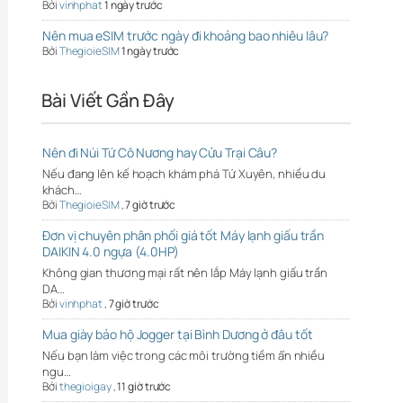
Bởi
vinhphat
1 ngày trước
Nên mua eSIM trước ngày đi khoảng bao nhiêu lâu?
Bởi
ThegioieSIM
1 ngày trước
Bài Viết Gần Đây
Nên đi Núi Tứ Cô Nương hay Cửu Trại Câu?
Nếu đang lên kế hoạch khám phá Tứ Xuyên, nhiều du
khách…
Bởi
ThegioieSIM
,
7 giờ trước
Đơn vị chuyên phân phối giá tốt Máy lạnh giấu trần
DAIKIN 4.0 ngựa (4.0HP)
Không gian thương mại rất nên lắp Máy lạnh giấu trần
DA…
Bởi
vinhphat
,
7 giờ trước
Mua giày bảo hộ Jogger tại Bình Dương ở đâu tốt
Nếu bạn làm việc trong các môi trường tiềm ẩn nhiều
ngu…
Bởi
thegioigay
,
11 giờ trước