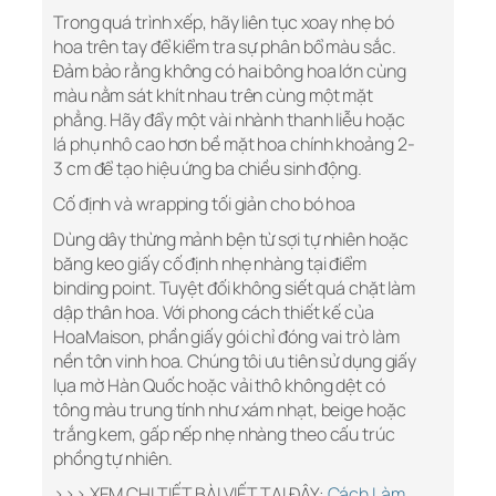
Trong quá trình xếp, hãy liên tục xoay nhẹ bó
hoa trên tay để kiểm tra sự phân bổ màu sắc.
Đảm bảo rằng không có hai bông hoa lớn cùng
màu nằm sát khít nhau trên cùng một mặt
phẳng. Hãy đẩy một vài nhành thanh liễu hoặc
lá phụ nhô cao hơn bề mặt hoa chính khoảng 2-
3 cm để tạo hiệu ứng ba chiều sinh động.
Cố định và wrapping tối giản cho bó hoa
Dùng dây thừng mảnh bện từ sợi tự nhiên hoặc
băng keo giấy cố định nhẹ nhàng tại điểm
binding point. Tuyệt đối không siết quá chặt làm
dập thân hoa. Với phong cách thiết kế của
HoaMaison, phần giấy gói chỉ đóng vai trò làm
nền tôn vinh hoa. Chúng tôi ưu tiên sử dụng giấy
lụa mờ Hàn Quốc hoặc vải thô không dệt có
tông màu trung tính như xám nhạt, beige hoặc
trắng kem, gấp nếp nhẹ nhàng theo cấu trúc
phồng tự nhiên.
>>> XEM CHI TIẾT BÀI VIẾT TẠI ĐÂY:
Cách Làm