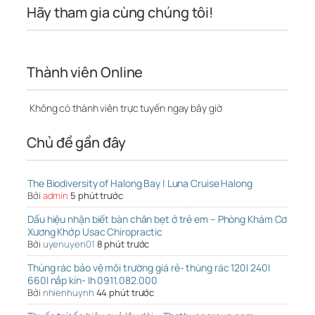
Hãy tham gia cùng chúng tôi!
Thành viên Online
Không có thành viên trực tuyến ngay bây giờ
Chủ đề gần đây
The Biodiversity of Halong Bay | Luna Cruise Halong
Bởi
admin
5 phút trước
Dấu hiệu nhận biết bàn chân bẹt ở trẻ em – Phòng Khám Cơ
Xương Khớp Usac Chiropractic
Bởi
uyenuyen01
8 phút trước
Thùng rác bảo vệ môi trường giá rẻ- thùng rác 120l 240l
660l nắp kín- lh 0911.082.000
Bởi
nhienhuynh
44 phút trước