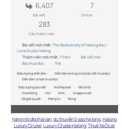
6,407
7
Bài viết
Online
283
Các thành viên
Bài viết mới nhất:
The Biodiversity of Halong Bay |
Luna Cruise Halong
Thành viên mới nhất:
77rtio1
Bài viết mới
Bài chưa đọc
Thẻ
Biểu tượng diễn đàn:
Diễn đàn không chứa bài viết chưa đọc
Diễn đàn có bài chưa đọc
Biểu tượng bài viết:
Not Replied
Đã trả lời
Hoạt động
Hot
Dính
Unapproved
Đã giải quyết
Riêng tư
Đóng
hàng nội địa thái lan
,
du thuyền 5 sao hạ long
,
Halong
Luxury Cruise
,
Luxury Cruise Halong
,
Thuê Xe Dcar