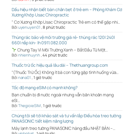
Dấu hiệu nhận biết bàn chân bẹt ở trẻ em – Phòng Khám Cơ
Xương Khớp Usac Chiropractic
" Cơ Xương Khớp Usac Chiropractic Trẻ em có thể gặp nhi…
Bởi
uyenuyen01
,
8 phút trước
Thùng rác bảo vệ môi trường giá rẻ- thùng rác 120l 240l
660l nắp kín- lh 0911.082.000
Chung Tay Vì Môi Trường Xanh – Bắt Đầu Từ Một…
Bởi
nhienhuynh
,
44 phút trước
Thuốc trừ ốc hiệu quả lâu dài – Thethuangroup.com
"(Thuốc Trừ Ốc) Không ít bà con từng gặp tình huống vừa…
Bởi
nana01
,
1 giờ trước
Tốc độ mạng eSIM có mạnh không?
Bạn chuẩn bị đi nước ngoài nhưng vẫn băn khoăn mạng
eSI…
Bởi
ThegioieSIM
,
1 giờ trước
Chúng tôi sẽ tới khảo sát và tư vấn lắp Điều hòa treo tường
PANASONIC tiết kiệm năng lượng
Máy lạnh treo tường PANASONIC hàng đầu NHẬT BẢN –…
Bởi
vinhphat
,
1 giờ trước