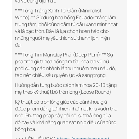
và vô cùng dịu mắt.
* **Tông Trắng Xanh Tối Giản (Minimalist
White):** Sử dụng hoa hồng Ecuador trắng làm
trung tâm, phối cùng cẩm tú cầu xanh mint nhạt
và lá bạc tròn. Đây là lựa chọn hoàn hảo cho
những người mẹ yêu thích sự thanh lịch, hiện
đại.
* **Tông Tím Mận Quý Phái (Deep Plum):** Sự
pha trộn giữa hoa hồng tím tía, hoa lan vũ nữ
phối cùng các nhành lá thu nhuộm màu nâu đỏ,
tạo nên chiều sâu quyền lực và sang trọng.
Hướng dẫn từng bước cách làm hoa 20-10 tặng
mẹ theo kỹ thuật bó tròn lỏng (Loose Round)
Kỹ thuật bó tròn lỏng giúp các cành hoa giữ
được phom dáng tự nhiên như một khu vườn thu
nhỏ. Phương pháp này đòi hỏi sự thả lỏng của
đôi tay và khả năng quan sát nhịp điệu của từng
bông hoa.