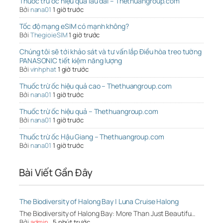
Thuốc trừ ốc hiệu quả lâu dài – Thethuangroup.com
Bởi
nana01
1 giờ trước
Tốc độ mạng eSIM có mạnh không?
Bởi
ThegioieSIM
1 giờ trước
Chúng tôi sẽ tới khảo sát và tư vấn lắp Điều hòa treo tường
PANASONIC tiết kiệm năng lượng
Bởi
vinhphat
1 giờ trước
Thuốc trừ ốc hiệu quả cao – Thethuangroup.com
Bởi
nana01
1 giờ trước
Thuốc trừ ốc hiệu quả – Thethuangroup.com
Bởi
nana01
1 giờ trước
Thuốc trừ ốc Hậu Giang – Thethuangroup.com
Bởi
nana01
1 giờ trước
Bài Viết Gần Đây
The Biodiversity of Halong Bay | Luna Cruise Halong
The Biodiversity of Halong Bay: More Than Just Beautifu…
Bởi
admin
,
5 phút trước