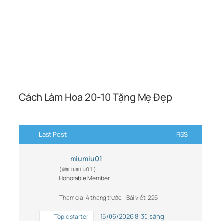
Cách Làm Hoa 20-10 Tặng Mẹ Đẹp
Last Post
RSS
miumiu01
(@miumiu01)
Honorable Member
Tham gia: 4 tháng trước
Bài viết: 226
15/06/2026 8:30 sáng
Topic starter