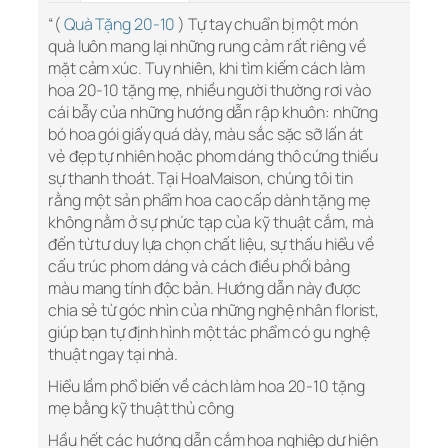
“(
Quà Tặng 20-10
) Tự tay chuẩn bị một món
quà luôn mang lại những rung cảm rất riêng về
mặt cảm xúc. Tuy nhiên, khi tìm kiếm cách làm
hoa 20-10 tặng mẹ, nhiều người thường rơi vào
cái bẫy của những hướng dẫn rập khuôn: những
bó hoa gói giấy quá dày, màu sắc sặc sỡ lấn át
vẻ đẹp tự nhiên hoặc phom dáng thô cứng thiếu
sự thanh thoát. Tại HoaMaison, chúng tôi tin
rằng một sản phẩm hoa cao cấp dành tặng mẹ
không nằm ở sự phức tạp của kỹ thuật cắm, mà
đến từ tư duy lựa chọn chất liệu, sự thấu hiểu về
cấu trúc phom dáng và cách điều phối bảng
màu mang tính độc bản. Hướng dẫn này được
chia sẻ từ góc nhìn của những nghệ nhân florist,
giúp bạn tự định hình một tác phẩm có gu nghệ
thuật ngay tại nhà.
Hiểu lầm phổ biến về cách làm hoa 20-10 tặng
mẹ bằng kỹ thuật thủ công
Hầu hết các hướng dẫn cắm hoa nghiệp dư hiện