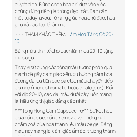
quyết định. Đừng chọn hoa chỉ dựa vào việc
chúng đứng riêng lẻ trông đẹp mắt. Bạn cần
một tư duy layout rõ ràng giữa hoa chủ đạo, hoa
phụ và các loại lá làm nền.
>>> THAM KHẢO THÊM:
Làm Hoa Tặng Cô 20-
10
Bảng màu tinh tế cho cách làm hoa 20-10 tặng
mẹ có gu
Thay vì sử dụng các tông màu tương phản quá
mạnh dễ gây cảm giác sến, xu hướng cắm hoa
đương đại ưu tiên các palette màu chuyển tiếp
dịu nhẹ (monochromatic hoặc analogous). Đối
với dịp 20-10, các dải màu dưới đây luôn mang
lại hiệu ứng thị giác đẳng cấp nhất:
* **Tông Hồng Cam Cappuccino:** Sự kết hợp
giữa hồng quế, hồng kem dâu và những nét
chấm phá của hoa thanh liễu màu beige. Bảng
màu này mang lại cảm giác ấm áp, trưởng thành