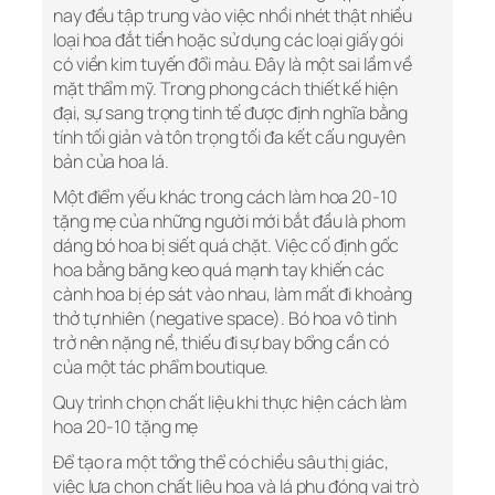
nay đều tập trung vào việc nhồi nhét thật nhiều
loại hoa đắt tiền hoặc sử dụng các loại giấy gói
có viền kim tuyến đổi màu. Đây là một sai lầm về
mặt thẩm mỹ. Trong phong cách thiết kế hiện
đại, sự sang trọng tinh tế được định nghĩa bằng
tính tối giản và tôn trọng tối đa kết cấu nguyên
bản của hoa lá.
Một điểm yếu khác trong cách làm hoa 20-10
tặng mẹ của những người mới bắt đầu là phom
dáng bó hoa bị siết quá chặt. Việc cố định gốc
hoa bằng băng keo quá mạnh tay khiến các
cành hoa bị ép sát vào nhau, làm mất đi khoảng
thở tự nhiên (negative space). Bó hoa vô tình
trở nên nặng nề, thiếu đi sự bay bổng cần có
của một tác phẩm boutique.
Quy trình chọn chất liệu khi thực hiện cách làm
hoa 20-10 tặng mẹ
Để tạo ra một tổng thể có chiều sâu thị giác,
việc lựa chọn chất liệu hoa và lá phụ đóng vai trò