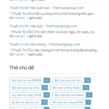
Thuốc trừ ốc hiệu quả cao – Thethuangroup.com
"(Thuốc Trừ Ốc) Mỗi vụ mùa chỉ có một khoảng thời gian …
Bởi
nana01
,
1 giờ trước
Thuốc trừ ốc hiệu quả – Thethuangroup.com
"(Thuốc Trừ Ốc) Chỉ cần chậm xử lý vài ngày, ốc bươu và…
Bởi
nana01
,
1 giờ trước
Thuốc trừ ốc Hậu Giang – Thethuangroup.com
"(Thuốc Trừ Ốc) Hậu Giang là một trong những địa phương…
Bởi
nana01
,
1 giờ trước
Thẻ chủ đề
Máy lạnh âm trần DAIKIN
24
Máy lạnh giấu trần nối ố
18
Máy lạnh giấu trần Daiki
18
Máy lạnh tủ đứng Daikin
15
máy lạnh treo tường DAIK
14
Máy lạnh giấu trần Daikin
11
lắp đặt máy lạnh âm trần
10
Máy lạnh treo tường DAIKI
9