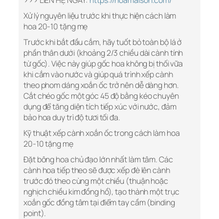
>>> LIÊN HỆ NGAY:
https://hoamaison.com/
Xử lý nguyên liệu trước khi thực hiện cách làm
hoa 20-10 tặng mẹ
Trước khi bắt đầu cắm, hãy tuốt bỏ toàn bộ lá ở
phần thân dưới (khoảng 2/3 chiều dài cành tính
từ gốc). Việc này giúp gốc hoa không bị thối vữa
khi cắm vào nước và giúp quá trình xếp cành
theo phom dáng xoắn ốc trở nên dễ dàng hơn.
Cắt chéo gốc một góc 45 độ bằng kéo chuyên
dụng để tăng diện tích tiếp xúc với nước, đảm
bảo hoa duy trì độ tươi tối đa.
Kỹ thuật xếp cành xoắn ốc trong cách làm hoa
20-10 tặng mẹ
Đặt bông hoa chủ đạo lớn nhất làm tâm. Các
cành hoa tiếp theo sẽ được xếp đè lên cành
trước đó theo cùng một chiều (thuận hoặc
nghịch chiều kim đồng hồ), tạo thành một trục
xoắn gốc đồng tâm tại điểm tay cầm (binding
point).