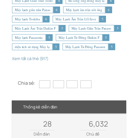
Máy Lạnh Giấu Trần Toshi
8
thi công ống đồng máy lạ
8
Máy lạnh giấu trần Panas
6
Máy lạnh âm trần nối ống
6
Máy lạnh Toshiba
6
Máy Lạnh Âm Trần LG Inve
5
Máy Lạnh Âm Trần Daikin F
5
Máy Lạnh Giấu Trần Panaso
5
Máy lạnh Panasonic
5
Máy Lạnh Tủ Đứng Daikin F
5
diện tích sử dụng Máy lạ
5
Máy Lạnh Tủ Đứng Panason
5
Xem tất cả thẻ (917)
Chia sẻ:
Thống kê diễn đàn
28
6,032
Diễn đàn
Chủ đề