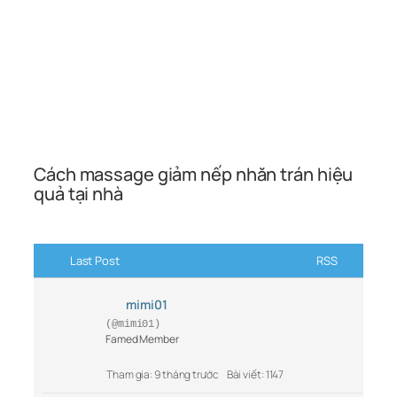
Cách massage giảm nếp nhăn trán hiệu
quả tại nhà
Last Post
RSS
mimi01
(@mimi01)
Famed Member
Tham gia: 9 tháng trước
Bài viết: 1147