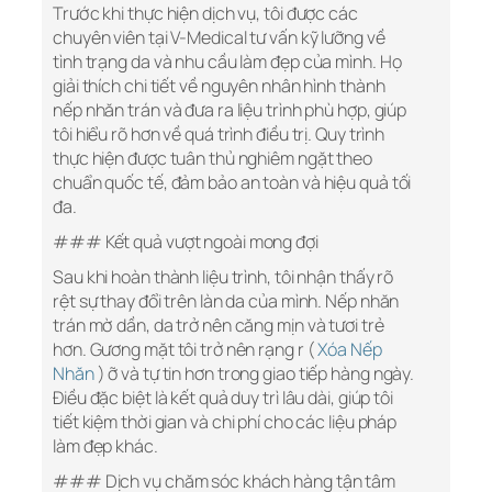
Trước khi thực hiện dịch vụ, tôi được các
chuyên viên tại V-Medical tư vấn kỹ lưỡng về
tình trạng da và nhu cầu làm đẹp của mình. Họ
giải thích chi tiết về nguyên nhân hình thành
nếp nhăn trán và đưa ra liệu trình phù hợp, giúp
tôi hiểu rõ hơn về quá trình điều trị. Quy trình
thực hiện được tuân thủ nghiêm ngặt theo
chuẩn quốc tế, đảm bảo an toàn và hiệu quả tối
đa.
### Kết quả vượt ngoài mong đợi
Sau khi hoàn thành liệu trình, tôi nhận thấy rõ
rệt sự thay đổi trên làn da của mình. Nếp nhăn
trán mờ dần, da trở nên căng mịn và tươi trẻ
hơn. Gương mặt tôi trở nên rạng r (
Xóa Nếp
Nhăn
) ỡ và tự tin hơn trong giao tiếp hàng ngày.
Điều đặc biệt là kết quả duy trì lâu dài, giúp tôi
tiết kiệm thời gian và chi phí cho các liệu pháp
làm đẹp khác.
### Dịch vụ chăm sóc khách hàng tận tâm