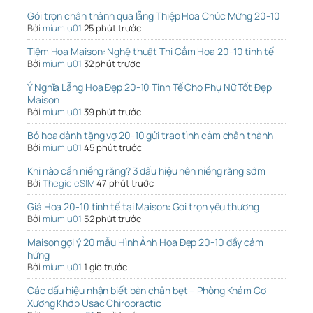
Gói trọn chân thành qua lẵng Thiệp Hoa Chúc Mừng 20-10
Bởi
miumiu01
25 phút trước
Tiệm Hoa Maison: Nghệ thuật Thi Cắm Hoa 20-10 tinh tế
Bởi
miumiu01
32 phút trước
Ý Nghĩa Lẵng Hoa Đẹp 20-10 Tinh Tế Cho Phụ Nữ Tốt Đẹp
Maison
Bởi
miumiu01
39 phút trước
Bó hoa dành tặng vợ 20-10 gửi trao tình cảm chân thành
Bởi
miumiu01
45 phút trước
Khi nào cần niềng răng? 3 dấu hiệu nên niềng răng sớm
Bởi
ThegioieSIM
47 phút trước
Giá Hoa 20-10 tinh tế tại Maison: Gói trọn yêu thương
Bởi
miumiu01
52 phút trước
Maison gợi ý 20 mẫu Hình Ảnh Hoa Đẹp 20-10 đầy cảm
hứng
Bởi
miumiu01
1 giờ trước
Các dấu hiệu nhận biết bàn chân bẹt – Phòng Khám Cơ
Xương Khớp Usac Chiropractic