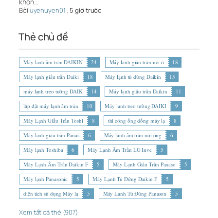
khôn…
Bởi
uyenuyen01
,
5 giờ trước
Thẻ chủ đề
Máy lạnh âm trần DAIKIN
24
Máy lạnh giấu trần nối ố
18
Máy lạnh giấu trần Daiki
18
Máy lạnh tủ đứng Daikin
15
máy lạnh treo tường DAIK
14
Máy lạnh giấu trần Daikin
11
lắp đặt máy lạnh âm trần
10
Máy lạnh treo tường DAIKI
9
Máy Lạnh Giấu Trần Toshi
8
thi công ống đồng máy lạ
8
Máy lạnh giấu trần Panas
6
Máy lạnh âm trần nối ống
6
Máy lạnh Toshiba
6
Máy Lạnh Âm Trần LG Inve
5
Máy Lạnh Âm Trần Daikin F
5
Máy Lạnh Giấu Trần Panaso
5
Máy lạnh Panasonic
5
Máy Lạnh Tủ Đứng Daikin F
5
diện tích sử dụng Máy lạ
5
Máy Lạnh Tủ Đứng Panason
5
Xem tất cả thẻ (907)