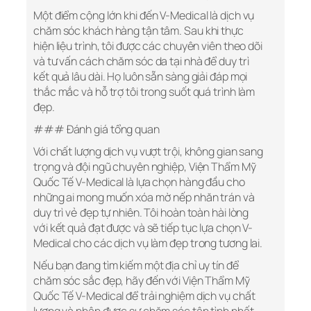
Một điểm cộng lớn khi đến V-Medical là dịch vụ
chăm sóc khách hàng tận tâm. Sau khi thực
hiện liệu trình, tôi được các chuyên viên theo dõi
và tư vấn cách chăm sóc da tại nhà để duy trì
kết quả lâu dài. Họ luôn sẵn sàng giải đáp mọi
thắc mắc và hỗ trợ tôi trong suốt quá trình làm
đẹp.
### Đánh giá tổng quan
Với chất lượng dịch vụ vượt trội, không gian sang
trọng và đội ngũ chuyên nghiệp, Viện Thẩm Mỹ
Quốc Tế V-Medical là lựa chọn hàng đầu cho
những ai mong muốn xóa mờ nếp nhăn trán và
duy trì vẻ đẹp tự nhiên. Tôi hoàn toàn hài lòng
với kết quả đạt được và sẽ tiếp tục lựa chọn V-
Medical cho các dịch vụ làm đẹp trong tương lai.
Nếu bạn đang tìm kiếm một địa chỉ uy tín để
chăm sóc sắc đẹp, hãy đến với Viện Thẩm Mỹ
Quốc Tế V-Medical để trải nghiệm dịch vụ chất