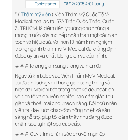
08/12/2025 4:07 sáng
Topic starter
” (
Thẩm mỹ viện
) Viện Thẩm Mỹ Quốc Tế V-
Medical, tọa lạc tại 57A Trần Quốc Thảo, Quận
3, TP.HCM, là điểm đến lý tưởng cho những ai
mong muốn xóa mờ nếp nhăn trán một cách an
toàn và hiệu quả. Với hơn 10 năm kinh nghiệm
trong ngành thẩm mỹ, V-Medical đã khẳng định
được uy tín và chất lượng dịch vụ của mình.
### Không gian sang trọng và hiện đại
Ngay từ khi bước vào Viện Thẩm Mỹ V-Medical,
tôi đã ấn tượng với không gian sang trọng và
hiện đại. Mọi chi tiết trong thiết kế đều toát lên
vẻ tinh tế và chuyên nghiệp, tạo cảm giác thư
giãn và thoải mái cho khách hàng. Đội ngũ nhân
viên tại đây luôn chào đón nồng nhiệt và sẵn
sàng hỗ trợ, giúp tôi cảm thấy như đang được
chăm sóc tại một spa cao cấp.
### Quy trình chăm sóc chuyên nghiệp