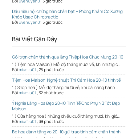
Bởi
uyenuyen01
5 giờ trước
Dấu hiệu hội chứng bàn chân bẹt – Phòng Khám Cơ Xương
Khớp Usac Chiropractic
Bởi
uyenuyen01
5 giờ trước
Bài Viết Gần Đây
Gói trọn chân thành qua lẵng Thiệp Hoa Chúc Mừng 20-10
" ( Tiệm hoa Maison ) Mỗi độ tháng mười về, khi những c…
Bởi
miumiu01
,
25 phút trước
Tiệm Hoa Maison: Nghệ thuật Thi Cắm Hoa 20-10 tinh tế
" ( Shop hoa ) Mỗi độ tháng mười về, khi cái nắng hanh …
Bởi
miumiu01
,
32 phút trước
Ý Nghĩa Lẵng Hoa Đẹp 20-10 Tinh Tế Cho Phụ Nữ Tốt Đẹp
Maison
" ( Cửa hàng hoa ) Những chiều cuối tháng mười, khi gió…
Bởi
miumiu01
,
39 phút trước
Bó hoa dành tặng vợ 20-10 gửi trao tình cảm chân thành