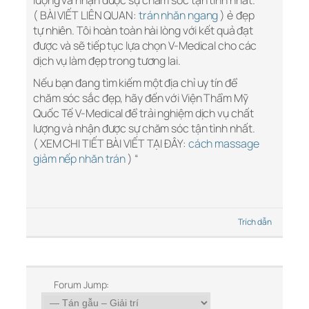
lượng và nhận được sự chăm sóc tận tình nhất.
( BÀI VIẾT LIÊN QUAN:
trán nhăn ngang
) ẻ đẹp
tự nhiên. Tôi hoàn toàn hài lòng với kết quả đạt
được và sẽ tiếp tục lựa chọn V-Medical cho các
dịch vụ làm đẹp trong tương lai.
Nếu bạn đang tìm kiếm một địa chỉ uy tín để
chăm sóc sắc đẹp, hãy đến với Viện Thẩm Mỹ
Quốc Tế V-Medical để trải nghiệm dịch vụ chất
lượng và nhận được sự chăm sóc tận tình nhất.
( XEM CHI TIẾT BÀI VIẾT TẠI ĐÂY:
cách massage
giảm nếp nhăn trán
) “
Trích dẫn
Forum Jump: