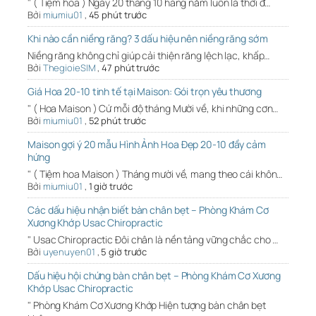
" ( Tiệm hoa ) Ngày 20 tháng 10 hàng năm luôn là thời đ…
Bởi
miumiu01
,
45 phút trước
Khi nào cần niềng răng? 3 dấu hiệu nên niềng răng sớm
Niềng răng không chỉ giúp cải thiện răng lệch lạc, khấp…
Bởi
ThegioieSIM
,
47 phút trước
Giá Hoa 20-10 tinh tế tại Maison: Gói trọn yêu thương
" ( Hoa Maison ) Cứ mỗi độ tháng Mười về, khi những cơn…
Bởi
miumiu01
,
52 phút trước
Maison gợi ý 20 mẫu Hình Ảnh Hoa Đẹp 20-10 đầy cảm
hứng
" ( Tiệm hoa Maison ) Tháng mười về, mang theo cái khôn…
Bởi
miumiu01
,
1 giờ trước
Các dấu hiệu nhận biết bàn chân bẹt – Phòng Khám Cơ
Xương Khớp Usac Chiropractic
" Usac Chiropractic Đôi chân là nền tảng vững chắc cho …
Bởi
uyenuyen01
,
5 giờ trước
Dấu hiệu hội chứng bàn chân bẹt – Phòng Khám Cơ Xương
Khớp Usac Chiropractic
" Phòng Khám Cơ Xương Khớp Hiện tượng bàn chân bẹt