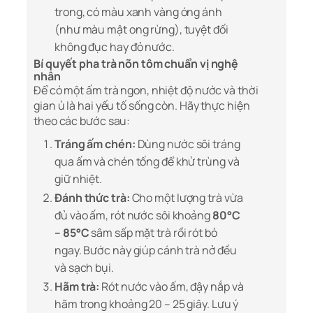
trong, có màu xanh vàng óng ánh
(như màu mật ong rừng), tuyệt đối
không đục hay đỏ nước.
Bí quyết pha trà nõn tôm chuẩn vị nghệ
nhân
Để có một ấm trà ngon, nhiệt độ nước và thời
gian ủ là hai yếu tố sống còn. Hãy thực hiện
theo các bước sau:
Tráng ấm chén:
Dùng nước sôi tráng
qua ấm và chén tống để khử trùng và
giữ nhiệt.
Đánh thức trà:
Cho một lượng trà vừa
đủ vào ấm, rót nước sôi khoảng
80°C
– 85°C
sâm sấp mặt trà rồi rót bỏ
ngay. Bước này giúp cánh trà nở đều
và sạch bụi.
Hãm trà:
Rót nước vào ấm, đậy nắp và
hãm trong khoảng 20 – 25 giây. Lưu ý