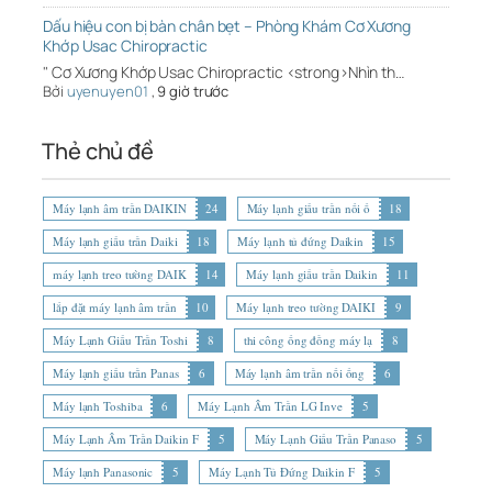
Dấu hiệu con bị bàn chân bẹt – Phòng Khám Cơ Xương
Khớp Usac Chiropractic
" Cơ Xương Khớp Usac Chiropractic <strong>Nhìn th…
Bởi
uyenuyen01
,
9 giờ trước
Thẻ chủ đề
Máy lạnh âm trần DAIKIN
24
Máy lạnh giấu trần nối ố
18
Máy lạnh giấu trần Daiki
18
Máy lạnh tủ đứng Daikin
15
máy lạnh treo tường DAIK
14
Máy lạnh giấu trần Daikin
11
lắp đặt máy lạnh âm trần
10
Máy lạnh treo tường DAIKI
9
Máy Lạnh Giấu Trần Toshi
8
thi công ống đồng máy lạ
8
Máy lạnh giấu trần Panas
6
Máy lạnh âm trần nối ống
6
Máy lạnh Toshiba
6
Máy Lạnh Âm Trần LG Inve
5
Máy Lạnh Âm Trần Daikin F
5
Máy Lạnh Giấu Trần Panaso
5
Máy lạnh Panasonic
5
Máy Lạnh Tủ Đứng Daikin F
5