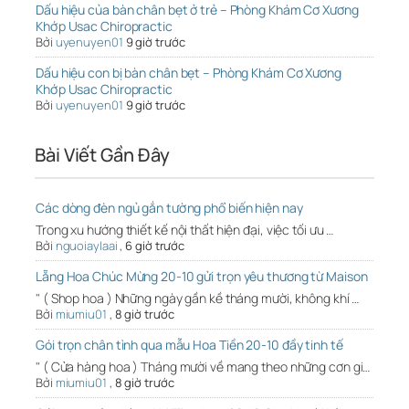
Dấu hiệu của bàn chân bẹt ở trẻ – Phòng Khám Cơ Xương
Khớp Usac Chiropractic
Bởi
uyenuyen01
9 giờ trước
Dấu hiệu con bị bàn chân bẹt – Phòng Khám Cơ Xương
Khớp Usac Chiropractic
Bởi
uyenuyen01
9 giờ trước
Bài Viết Gần Đây
Các dòng đèn ngủ gắn tường phổ biến hiện nay
Trong xu hướng thiết kế nội thất hiện đại, việc tối ưu …
Bởi
nguoiaylaai
,
6 giờ trước
Lẵng Hoa Chúc Mừng 20-10 gửi trọn yêu thương từ Maison
" ( Shop hoa ) Những ngày gần kề tháng mười, không khí …
Bởi
miumiu01
,
8 giờ trước
Gói trọn chân tình qua mẫu Hoa Tiền 20-10 đầy tinh tế
" ( Cửa hàng hoa ) Tháng mười về mang theo những cơn gi…
Bởi
miumiu01
,
8 giờ trước