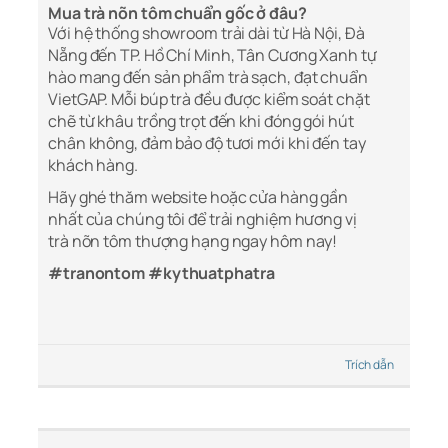
Mua trà nõn tôm chuẩn gốc ở đâu?
Với hệ thống showroom trải dài từ Hà Nội, Đà
Nẵng đến TP. Hồ Chí Minh, Tân Cương Xanh tự
hào mang đến sản phẩm trà sạch, đạt chuẩn
VietGAP. Mỗi búp trà đều được kiểm soát chặt
chẽ từ khâu trồng trọt đến khi đóng gói hút
chân không, đảm bảo độ tươi mới khi đến tay
khách hàng.
Hãy ghé thăm website hoặc cửa hàng gần
nhất của chúng tôi để trải nghiệm hương vị
trà nõn tôm thượng hạng ngay hôm nay!
#tranontom #kythuatphatra
Trích dẫn