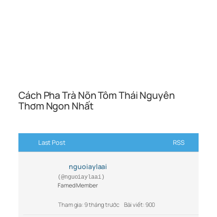
Cách Pha Trà Nõn Tôm Thái Nguyên
Thơm Ngon Nhất
Last Post
RSS
nguoiaylaai
(@nguoiaylaai)
Famed Member
Tham gia: 9 tháng trước
Bài viết: 900