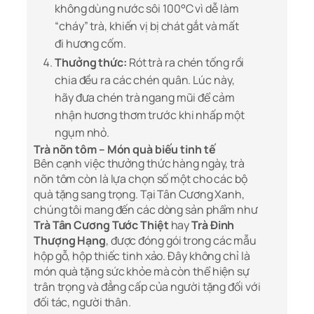
không dùng nước sôi 100°C vì dễ làm
“cháy” trà, khiến vị bị chát gắt và mất
đi hương cốm.
Thưởng thức:
Rót trà ra chén tống rồi
chia đều ra các chén quân. Lúc này,
hãy đưa chén trà ngang mũi để cảm
nhận hương thơm trước khi nhấp một
ngụm nhỏ.
Trà nõn tôm – Món quà biếu tinh tế
Bên cạnh việc thưởng thức hàng ngày, trà
nõn tôm còn là lựa chọn số một cho các bộ
quà tặng sang trọng. Tại Tân Cương Xanh,
chúng tôi mang đến các dòng sản phẩm như
Trà Tân Cương Tước Thiệt
hay
Trà Đinh
Thượng Hạng
, được đóng gói trong các mẫu
hộp gỗ, hộp thiếc tinh xảo. Đây không chỉ là
món quà tặng sức khỏe mà còn thể hiện sự
trân trọng và đẳng cấp của người tặng đối với
đối tác, người thân.