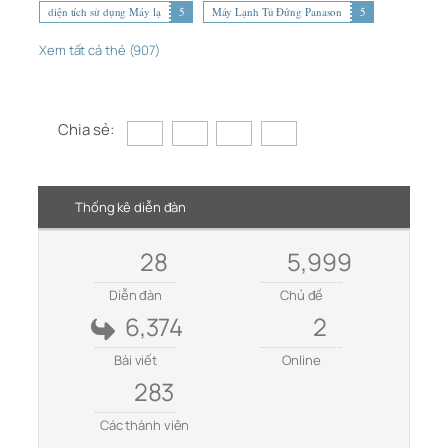
diện tích sử dụng Máy lạ
5
Máy Lạnh Tủ Đứng Panason
5
Xem tất cả thẻ (907)
Chia sẻ:
Thống kê diễn đàn
28
5,999
Diễn đàn
Chủ đề
6,374
2
Bài viết
Online
283
Các thành viên