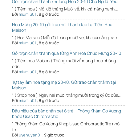
Gói trọn chân thành khi Tặng Hoa 20-10 Cho Người Yêu
" ( Tiệm hoa ) Mỗi độ tháng Mười về, khi cái nắng hanh …
Bởi
miumiu01
,
8 giờ trước
Hoa Mừng 20-10 gửi trao nét thanh tao tại Tiệm Hoa
Maison
" ( Hoa Maison ) Mỗi độ tháng mười về, khi cái nắng han…
Bởi
miumiu01
,
8 giờ trước
Gói trọn chân thành qua từng Ảnh Hoa Chúc Mừng 20-10
" ( Tiệm hoa Maison ) Tháng mười về mang theo những
cơn…
Bởi
miumiu01
,
8 giờ trước
Tự tay làm hoa tặng mẹ 20-10: Gửi trao chân thành tại
Maison
" ( Shop hoa ) Ngày hai mươi tháng mười trong ký ức của…
Bởi
miumiu01
,
8 giờ trước
Dấu hiệu của bàn chân bẹt ở trẻ – Phòng Khám Cơ Xương
Khớp Usac Chiropractic
" Phòng Khám Cơ Xương Khớp Usac Chiropractic Trẻ nhỏ
th…
Bởi
uyenuyen01
,
9 giờ trước