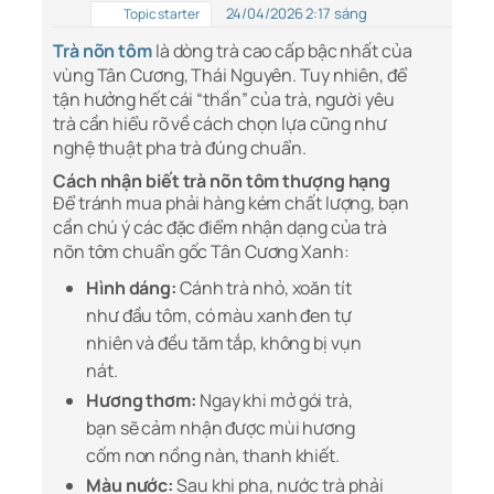
24/04/2026 2:17 sáng
Topic starter
Trà nõn tôm
là dòng trà cao cấp bậc nhất của
vùng Tân Cương, Thái Nguyên. Tuy nhiên, để
tận hưởng hết cái “thần” của trà, người yêu
trà cần hiểu rõ về cách chọn lựa cũng như
nghệ thuật pha trà đúng chuẩn.
Cách nhận biết trà nõn tôm thượng hạng
Để tránh mua phải hàng kém chất lượng, bạn
cần chú ý các đặc điểm nhận dạng của trà
nõn tôm chuẩn gốc Tân Cương Xanh:
Hình dáng:
Cánh trà nhỏ, xoăn tít
như đầu tôm, có màu xanh đen tự
nhiên và đều tăm tắp, không bị vụn
nát.
Hương thơm:
Ngay khi mở gói trà,
bạn sẽ cảm nhận được mùi hương
cốm non nồng nàn, thanh khiết.
Màu nước:
Sau khi pha, nước trà phải