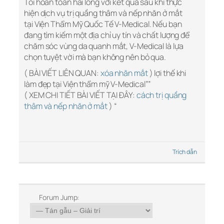
Tôi hoàn toàn hài lòng với kết quả sau khi thực
hiện dịch vụ trị quầng thâm và nếp nhăn ở mắt
tại Viện Thẩm Mỹ Quốc Tế V-Medical. Nếu bạn
đang tìm kiếm một địa chỉ uy tín và chất lượng để
chăm sóc vùng da quanh mắt, V-Medical là lựa
chọn tuyệt vời mà bạn không nên bỏ qua.
( BÀI VIẾT LIÊN QUAN:
xóa nhăn mắt
) lợi thế khi
làm đẹp tại Viện thẩm mỹ V-Medical””
( XEM CHI TIẾT BÀI VIẾT TẠI ĐÂY:
cách trị quầng
thâm và nếp nhăn ở mắt
) “
Trích dẫn
Forum Jump: