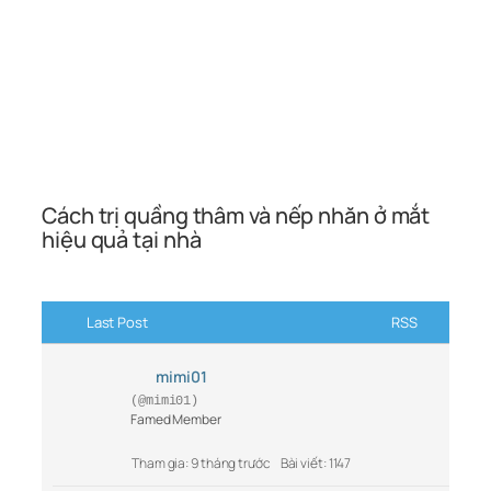
Cách trị quầng thâm và nếp nhăn ở mắt
hiệu quả tại nhà
Last Post
RSS
mimi01
(@mimi01)
Famed Member
Tham gia: 9 tháng trước
Bài viết: 1147