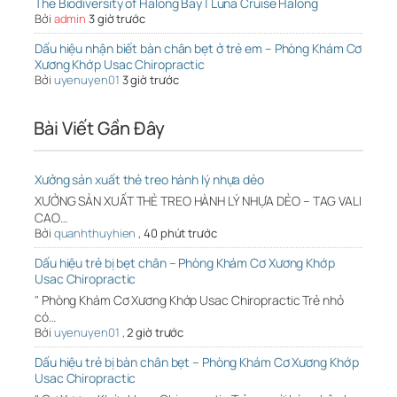
The Biodiversity of Halong Bay | Luna Cruise Halong
Bởi
admin
3 giờ trước
Dấu hiệu nhận biết bàn chân bẹt ở trẻ em – Phòng Khám Cơ
Xương Khớp Usac Chiropractic
Bởi
uyenuyen01
3 giờ trước
Bài Viết Gần Đây
Xưởng sản xuất thẻ treo hành lý nhựa dẻo
XƯỞNG SẢN XUẤT THẺ TREO HÀNH LÝ NHỰA DẺO – TAG VALI
CAO…
Bởi
quanhthuyhien
,
40 phút trước
Dấu hiệu trẻ bị bẹt chân – Phòng Khám Cơ Xương Khớp
Usac Chiropractic
" Phòng Khám Cơ Xương Khớp Usac Chiropractic Trẻ nhỏ
có…
Bởi
uyenuyen01
,
2 giờ trước
Dấu hiệu trẻ bị bàn chân bẹt – Phòng Khám Cơ Xương Khớp
Usac Chiropractic