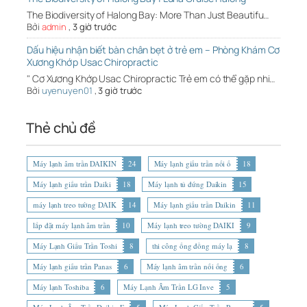
The Biodiversity of Halong Bay: More Than Just Beautifu…
Bởi
admin
,
3 giờ trước
Dấu hiệu nhận biết bàn chân bẹt ở trẻ em – Phòng Khám Cơ
Xương Khớp Usac Chiropractic
" Cơ Xương Khớp Usac Chiropractic Trẻ em có thể gặp nhi…
Bởi
uyenuyen01
,
3 giờ trước
Thẻ chủ đề
Máy lạnh âm trần DAIKIN
24
Máy lạnh giấu trần nối ố
18
Máy lạnh giấu trần Daiki
18
Máy lạnh tủ đứng Daikin
15
máy lạnh treo tường DAIK
14
Máy lạnh giấu trần Daikin
11
lắp đặt máy lạnh âm trần
10
Máy lạnh treo tường DAIKI
9
Máy Lạnh Giấu Trần Toshi
8
thi công ống đồng máy lạ
8
Máy lạnh giấu trần Panas
6
Máy lạnh âm trần nối ống
6
Máy lạnh Toshiba
6
Máy Lạnh Âm Trần LG Inve
5