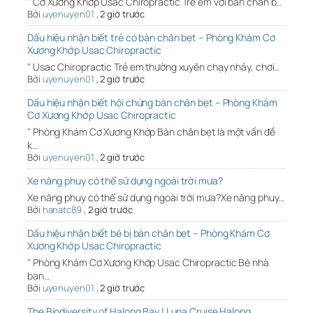
" Cơ Xương Khớp Usac Chiropractic Trẻ em với bàn chân b…
Bởi
uyenuyen01
,
2 giờ trước
Dấu hiệu nhận biết trẻ có bàn chân bẹt – Phòng Khám Cơ
Xương Khớp Usac Chiropractic
" Usac Chiropractic Trẻ em thường xuyên chạy nhảy, chơi…
Bởi
uyenuyen01
,
2 giờ trước
Dấu hiệu nhận biết hội chứng bàn chân bẹt – Phòng Khám
Cơ Xương Khớp Usac Chiropractic
" Phòng Khám Cơ Xương Khớp Bàn chân bẹt là một vấn đề
k…
Bởi
uyenuyen01
,
2 giờ trước
Xe nâng phuy có thể sử dụng ngoài trời mưa?
Xe nâng phuy có thể sử dụng ngoài trời mưa?Xe nâng phuy…
Bởi
hanatc89
,
2 giờ trước
Dấu hiệu nhận biết bé bị bàn chân bẹt – Phòng Khám Cơ
Xương Khớp Usac Chiropractic
" Phòng Khám Cơ Xương Khớp Usac Chiropractic Bé nhà
bạn…
Bởi
uyenuyen01
,
2 giờ trước
The Biodiversity of Halong Bay | Luna Cruise Halong