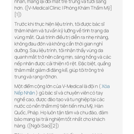
nhăn, mang lại đôi mắt trẻ trung và tươi sáng
hơn. ([V-Medical Clinic | Phòng Khám Thẩm Mỹ]
[1])
Trước khi thực hiện liệu trình, tôi được bác sĩ
thăm khám và tư vấn kỹ lưỡng về tình trạng da
vùng mắt. Quá trình điều trị diễn ra nhẹ nhàng,
không đau đớn và không cần thời gian nghỉ
dưỡng. Sau liệu trình, tôi nhận thấy vùng da
quanh mắt trở nên căng mịn, sáng hồng và các
nếp nhăn được cải thiện rõ rệt. Đặc biệt, quầng
thâm mắt giảm đi đáng kể, giúp tôi trông trẻ
trung và rạng rỡ hơn.
Một điểm cộng lớn của V-Medical là đội n (
Xóa
Nếp Nhăn
) gũ bác sĩ và chuyên viên có tay
nghề cao, được đào tạo và tu nghiệp tại các
nước có nền thẩm mỹ tiên tiến như Mỹ, Hàn
Quốc, Pháp. Họ luôn tận tâm và chu đáo, đảm
bảo mang lại trải nghiệm tốt nhất cho khách
hàng. ([Ngôi Sao][2])