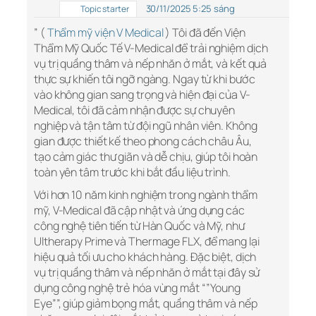
30/11/2025 5:25 sáng
Topic starter
” (
Thẩm mỹ viện V Medical
) Tôi đã đến Viện
Thẩm Mỹ Quốc Tế V-Medical để trải nghiệm dịch
vụ trị quầng thâm và nếp nhăn ở mắt, và kết quả
thực sự khiến tôi ngỡ ngàng. Ngay từ khi bước
vào không gian sang trọng và hiện đại của V-
Medical, tôi đã cảm nhận được sự chuyên
nghiệp và tận tâm từ đội ngũ nhân viên. Không
gian được thiết kế theo phong cách châu Âu,
tạo cảm giác thư giãn và dễ chịu, giúp tôi hoàn
toàn yên tâm trước khi bắt đầu liệu trình.
Với hơn 10 năm kinh nghiệm trong ngành thẩm
mỹ, V-Medical đã cập nhật và ứng dụng các
công nghệ tiên tiến từ Hàn Quốc và Mỹ, như
Ultherapy Prime và Thermage FLX, để mang lại
hiệu quả tối ưu cho khách hàng. Đặc biệt, dịch
vụ trị quầng thâm và nếp nhăn ở mắt tại đây sử
dụng công nghệ trẻ hóa vùng mắt “”Young
Eye””, giúp giảm bọng mắt, quầng thâm và nếp