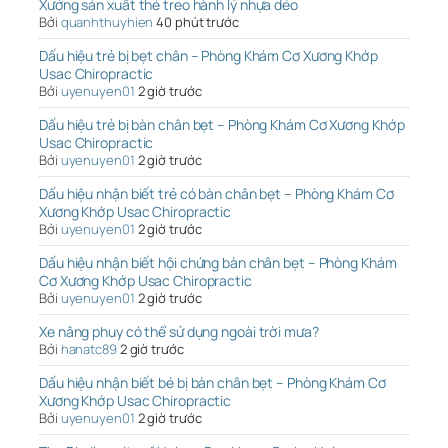
Xưởng sản xuất thẻ treo hành lý nhựa dẻo
Bởi
quanhthuyhien
40 phút trước
Dấu hiệu trẻ bị bẹt chân – Phòng Khám Cơ Xương Khớp
Usac Chiropractic
Bởi
uyenuyen01
2 giờ trước
Dấu hiệu trẻ bị bàn chân bẹt – Phòng Khám Cơ Xương Khớp
Usac Chiropractic
Bởi
uyenuyen01
2 giờ trước
Dấu hiệu nhận biết trẻ có bàn chân bẹt – Phòng Khám Cơ
Xương Khớp Usac Chiropractic
Bởi
uyenuyen01
2 giờ trước
Dấu hiệu nhận biết hội chứng bàn chân bẹt – Phòng Khám
Cơ Xương Khớp Usac Chiropractic
Bởi
uyenuyen01
2 giờ trước
Xe nâng phuy có thể sử dụng ngoài trời mưa?
Bởi
hanatc89
2 giờ trước
Dấu hiệu nhận biết bé bị bàn chân bẹt – Phòng Khám Cơ
Xương Khớp Usac Chiropractic
Bởi
uyenuyen01
2 giờ trước