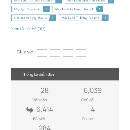
Máy Lạnh Âm Trần Daikin F
5
Máy Lạnh Giấu Trần Panaso
5
Máy lạnh Panasonic
5
Máy Lạnh Tủ Đứng Daikin F
5
diện tích sử dụng Máy lạ
5
Máy Lạnh Tủ Đứng Panason
5
Xem tất cả thẻ (917)
Chia sẻ:
Thống kê diễn đàn
28
6,039
Diễn đàn
Chủ đề
6,414
4
Bài viết
Online
284