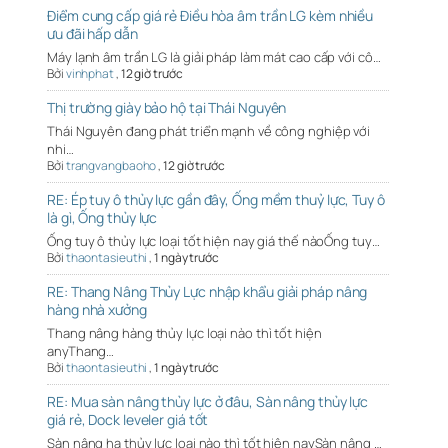
Điểm cung cấp giá rẻ Điều hòa âm trần LG kèm nhiều
ưu đãi hấp dẫn
Máy lạnh âm trần LG là giải pháp làm mát cao cấp với cô…
Bởi
vinhphat
,
12 giờ trước
Thị trường giày bảo hộ tại Thái Nguyên
Thái Nguyên đang phát triển mạnh về công nghiệp với
nhi…
Bởi
trangvangbaoho
,
12 giờ trước
RE: Ép tuy ô thủy lực gần đây, Ống mềm thuỷ lực, Tuy ô
là gì, Ống thủy lực
Ống tuy ô thủy lực loại tốt hiện nay giá thế nàoỐng tuy…
Bởi
thaontasieuthi
,
1 ngày trước
RE: Thang Nâng Thủy Lực nhập khẩu giải pháp nâng
hàng nhà xưởng
Thang nâng hàng thủy lực loại nào thì tốt hiện
anyThang…
Bởi
thaontasieuthi
,
1 ngày trước
RE: Mua sàn nâng thủy lực ở đâu, Sàn nâng thủy lực
giá rẻ, Dock leveler giá tốt
Sàn nâng hạ thủy lực loại nào thì tốt hiện naySàn nâng …