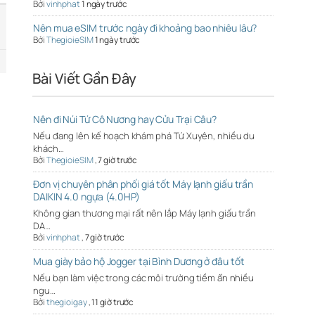
Bởi
vinhphat
1 ngày trước
Nên mua eSIM trước ngày đi khoảng bao nhiêu lâu?
Bởi
ThegioieSIM
1 ngày trước
Bài Viết Gần Đây
Nên đi Núi Tứ Cô Nương hay Cửu Trại Câu?
Nếu đang lên kế hoạch khám phá Tứ Xuyên, nhiều du
khách…
Bởi
ThegioieSIM
,
7 giờ trước
Đơn vị chuyên phân phối giá tốt Máy lạnh giấu trần
DAIKIN 4.0 ngựa (4.0HP)
Không gian thương mại rất nên lắp Máy lạnh giấu trần
DA…
Bởi
vinhphat
,
7 giờ trước
Mua giày bảo hộ Jogger tại Bình Dương ở đâu tốt
Nếu bạn làm việc trong các môi trường tiềm ẩn nhiều
ngu…
Bởi
thegioigay
,
11 giờ trước