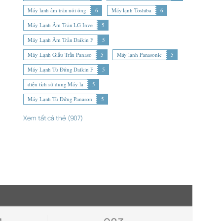
Máy lạnh âm trần nối ống
6
Máy lạnh Toshiba
6
Máy Lạnh Âm Trần LG Inve
5
Máy Lạnh Âm Trần Daikin F
5
Máy Lạnh Giấu Trần Panaso
5
Máy lạnh Panasonic
5
Máy Lạnh Tủ Đứng Daikin F
5
diện tích sử dụng Máy lạ
5
Máy Lạnh Tủ Đứng Panason
5
Xem tất cả thẻ (907)