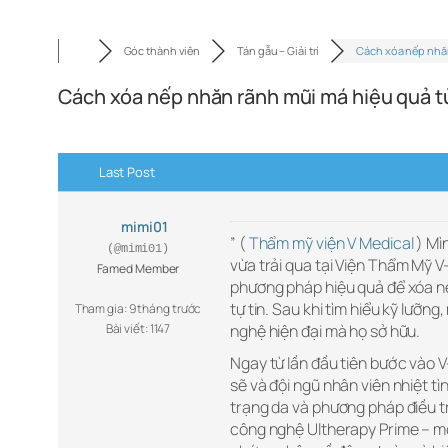
Góc thành viên
Tán gẫu – Giải trí
Cách xóa nếp nhă
Cách xóa nếp nhăn rãnh mũi má hiệu quả t
Last Post
mimi01
” (
Thẩm mỹ viện V Medical
) Mì
(@mimi01)
vừa trải qua tại Viện Thẩm Mỹ V
Famed Member
phương pháp hiệu quả để xóa n
tự tin. Sau khi tìm hiểu kỹ lưỡn
Tham gia: 9 tháng trước
Bài viết: 1147
nghệ hiện đại mà họ sở hữu.
Ngay từ lần đầu tiên bước vào 
sẽ và đội ngũ nhân viên nhiệt tì
trạng da và phương pháp điều tr
công nghệ Ultherapy Prime – m