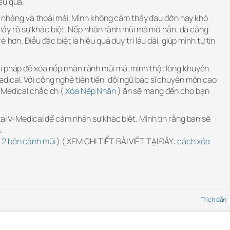
ệu quả.
nhẹ nhàng và thoải mái. Mình không cảm thấy đau đớn hay khó
ã thấy rõ sự khác biệt. Nếp nhăn rãnh mũi má mờ hẳn, da căng
 hơn. Điều đặc biệt là hiệu quả duy trì lâu dài, giúp mình tự tin
i pháp để xóa nếp nhăn rãnh mũi má, mình thật lòng khuyên
ical. Với công nghệ tiên tiến, đội ngũ bác sĩ chuyên môn cao
-Medical chắc ch (
Xóa Nếp Nhăn
) ắn sẽ mang đến cho bạn
tại V-Medical để cảm nhận sự khác biệt. Mình tin rằng bạn sẽ
.
 2 bên cánh mũi
) ( XEM CHI TIẾT BÀI VIẾT TẠI ĐÂY:
cách xóa
Trích dẫn