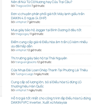
Nên đi Núi Tứ Cô Nương hay Cửu Trại Câu?
Bởi
ThegioieSIM
7 giờ trước
Đơn vị chuyên phân phối giá tốt Máy lạnh giấu trần
DAIKIN 4.0 ngựa (4.0HP)
Bởi
vinhphat
7 giờ trước
Mua giày bảo hộ Jogger tại Bình Dương ở đâu tốt
Bởi
thegioigay
11 giờ trước
Điểm cung cấp giá rẻ Điều hòa âm trần LG kèm nhiều
ưu đãi hấp dẫn
Bởi
vinhphat
12 giờ trước
Thị trường giày bảo hộ tại Thái Nguyên
Bởi
trangvangbaoho
12 giờ trước
Cửa Nhựa Đài Loan Ghép Thanh Tại Phường Lái Thiêu
Bởi
Tuongvicuago
1 ngày trước
Cung cấp số lượng lớn, bỏ sỉ Điều hòa tủ đứng LG
thương hiệu Hàn Quốc
Bởi
vinhphat
1 ngày trước
Hỗ trợ giá tốt nhất cho công trình lắp Điều hòa tủ đứng
DAIKIN FVFC Inverter, Xuất xứ Malaysia