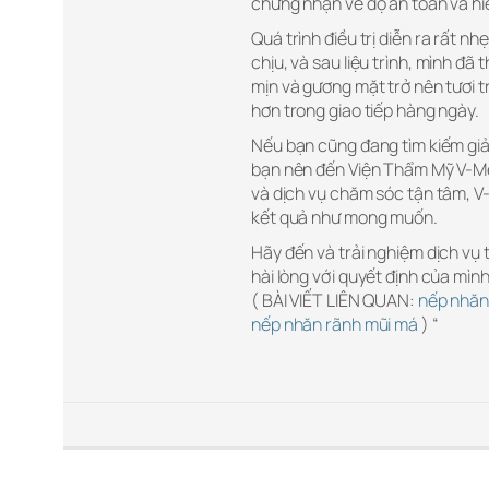
chứng nhận về độ an toàn và hi
Quá trình điều trị diễn ra rất 
chịu, và sau liệu trình, mình đ
mịn và gương mặt trở nên tươi trẻ
hơn trong giao tiếp hàng ngày.
Nếu bạn cũng đang tìm kiếm giả
bạn nên đến Viện Thẩm Mỹ V-Med
và dịch vụ chăm sóc tận tâm, V
kết quả như mong muốn.
Hãy đến và trải nghiệm dịch vụ 
hài lòng với quyết định của mình
( BÀI VIẾT LIÊN QUAN:
nếp nhăn
nếp nhăn rãnh mũi má
) “