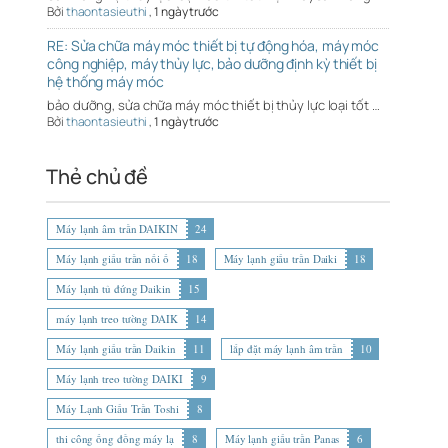
Bởi
thaontasieuthi
,
1 ngày trước
RE: Sửa chữa máy móc thiết bị tự động hóa, máy móc
công nghiệp, máy thủy lực, bảo dưỡng định kỳ thiết bị
hệ thống máy móc
bảo dưỡng, sửa chữa máy móc thiết bị thủy lực loại tốt …
Bởi
thaontasieuthi
,
1 ngày trước
Thẻ chủ đề
Máy lạnh âm trần DAIKIN
24
Máy lạnh giấu trần nối ố
18
Máy lạnh giấu trần Daiki
18
Máy lạnh tủ đứng Daikin
15
máy lạnh treo tường DAIK
14
Máy lạnh giấu trần Daikin
11
lắp đặt máy lạnh âm trần
10
Máy lạnh treo tường DAIKI
9
Máy Lạnh Giấu Trần Toshi
8
thi công ống đồng máy lạ
8
Máy lạnh giấu trần Panas
6