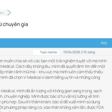
n r…
ừ chuyên gia
RSS
19/04/2026 2:15 sáng
Topic starter
nh muốn chia sẻ với các bạn một trải nghiệm tuyệt vời mà mình
-Medical. Cách đây không lâu, mình đã quyết định tìm đến một
ếp nhăn rãnh mũi má – khu vực mà mình luôn cảm thấy thiếu
g, mình đã chọn V-Medical vì danh tiếng uy tín và những công
V-Medical, mình đã ấn tượng với không gian sang trọng, sạch
nh, chuyên nghiệp. Mình được bác sĩ tư vấn kỹ lưỡng về tình
ị phù hợp. Sau khi thăm khám, bác sĩ đề xuất mình sử dụng
ột phương pháp nâng cơ, xóa nhăn không xâm lấn, được FDA