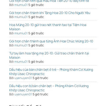
Gói trọn chân tình qua mẫu Hoa Tiền 20-10 đầy tinh tế
Bởi
miumiu01
5 giờ trước
Gói trọn chân thành khi Tặng Hoa 20-10 Cho Người Yêu
Bởi
miumiu01
5 giờ trước
Hoa Mừng 20-10 gửi trao nét thanh tao tại Tiệm Hoa
Maison
Bởi
miumiu01
5 giờ trước
Gói trọn chân thành qua từng Ảnh Hoa Chúc Mừng 20-10
Bởi
miumiu01
5 giờ trước
Tự tay làm hoa tặng mẹ 20-10: Gửi trao chân thành tại
Maison
Bởi
miumiu01
5 giờ trước
Dấu hiệu của bàn chân bẹt ở trẻ – Phòng Khám Cơ Xương
Khớp Usac Chiropractic
Bởi
uyenuyen01
5 giờ trước
Dấu hiệu con bị bàn chân bẹt – Phòng Khám Cơ Xương
Khớp Usac Chiropractic
Bởi
uyenuyen01
5 giờ trước