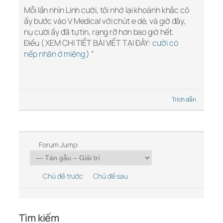
Mỗi lần nhìn Linh cười, tôi nhớ lại khoảnh khắc cô
ấy bước vào V Medical với chút e dè, và giờ đây,
nụ cười ấy đã tự tin, rạng rỡ hơn bao giờ hết.
Điều ( XEM CHI TIẾT BÀI VIẾT TẠI ĐÂY:
cười có
nếp nhăn ở miệng
) “
Trích dẫn
Forum Jump:
Chủ đề trước
Chủ đề sau
Tìm kiếm