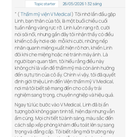
26/05/2026 1:32 sáng
Topic starter
” (
Thẩm mỹ viện V Medical
) Tôi nhớ lần đầu gặp
Linh, bạn thân của tôi, là một buổi chiều cuối
tuần nắng vàng rực rỡ. Linh luôn rạng rỡ, cười
nói sôi nổi, nhưng gần đây tôi nhận thấy có điều
khiến cô ấy hơi e dè: mỗi khi cười, những nếp
nhăn quanh miệng xuất hiện rõ hơn, khiến Linh
đôi khi che miệng hoặc né tránh máy ảnh. Là
người bạn quan tâm, tôi hiểu rằng điều này
không chỉ là vấn đề thẩm mỹ mà còn ảnh hưởng
đến sự tự tin của cô ấy. Chính vì vậy, tôi đã quyết
định giới thiệu Linh đến Viện thẩm mỹ V Medical,
nơi mà tôi biết sẽ mang đến cho cô ấy trải
nghiệm sang trọng, chuyên nghiệp và hiệu quả.
Ngay từ lúc bước vào V Medical, Linh đã bị ấn
tượng bởi không gian tinh tế, hiện đại nhưng vẫn
ấm cúng. Mọi chi tiết từ ánh sáng, màu sắc đến
cách sắp xếp phòng khám đều toát lên sự sang
trọng và đẳng cấp. Tôi biết rằng môi trường này