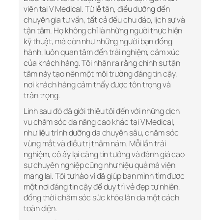
viên tại V Medical. Từ lễ tân, điều dưỡng đến
chuyên gia tư vấn, tất cả đều chu đáo, lịch sự và
tận tâm. Họ không chỉ là những người thực hiện
kỹ thuật, mà còn như những người bạn đồng
hành, luôn quan tâm đến trải nghiệm, cảm xúc
của khách hàng. Tôi nhận ra rằng chính sự tận
tâm này tạo nên một môi trường đáng tin cậy,
nơi khách hàng cảm thấy được tôn trọng và
trân trọng.
Linh sau đó đã giới thiệu tôi đến với những dịch
vụ chăm sóc da nâng cao khác tại V Medical,
như liệu trình dưỡng da chuyên sâu, chăm sóc
vùng mắt và điều trị thâm nám. Mỗi lần trải
nghiệm, cô ấy lại càng tin tưởng và đánh giá cao
sự chuyên nghiệp cũng như hiệu quả mà viện
mang lại. Tôi tự hào vì đã giúp bạn mình tìm được
một nơi đáng tin cậy để duy trì vẻ đẹp tự nhiên,
đồng thời chăm sóc sức khỏe làn da một cách
toàn diện.