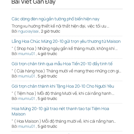
Bài Viết Gần Đây
Các dòng đèn ngủ gắn tường phổ biến hiện nay
Trong xu hướng thiết kế nội thất hiện đại, việc tối ưu …
Bởi
nguoiaylaai
,
2 giờ trước
Lẵng Hoa Chúc Mừng 20-10 gửi trọn yêu thương từ Maison
" ( Shop hoa ) Những ngày gần kề tháng mười, không khí …
Bởi
miumiu01
,
4 giờ trước
Gói trọn chân tình qua mẫu Hoa Tiền 20-10 đầy tinh tế
" ( Cửa hàng hoa ) Tháng mười về mang theo những cơn gi…
Bởi
miumiu01
,
5 giờ trước
Gói trọn chân thành khi Tặng Hoa 20-10 Cho Người Yêu
" ( Tiệm hoa ) Mỗi độ tháng Mười về, khi cái nắng hanh …
Bởi
miumiu01
,
5 giờ trước
Hoa Mừng 20-10 gửi trao nét thanh tao tại Tiệm Hoa
Maison
" ( Hoa Maison ) Mỗi độ tháng mười về, khi cái nắng han…
Bởi
miumiu01
,
5 giờ trước