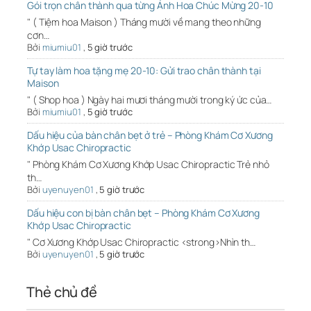
Gói trọn chân thành qua từng Ảnh Hoa Chúc Mừng 20-10
" ( Tiệm hoa Maison ) Tháng mười về mang theo những
cơn…
Bởi
miumiu01
,
5 giờ trước
Tự tay làm hoa tặng mẹ 20-10: Gửi trao chân thành tại
Maison
" ( Shop hoa ) Ngày hai mươi tháng mười trong ký ức của…
Bởi
miumiu01
,
5 giờ trước
Dấu hiệu của bàn chân bẹt ở trẻ – Phòng Khám Cơ Xương
Khớp Usac Chiropractic
" Phòng Khám Cơ Xương Khớp Usac Chiropractic Trẻ nhỏ
th…
Bởi
uyenuyen01
,
5 giờ trước
Dấu hiệu con bị bàn chân bẹt – Phòng Khám Cơ Xương
Khớp Usac Chiropractic
" Cơ Xương Khớp Usac Chiropractic <strong>Nhìn th…
Bởi
uyenuyen01
,
5 giờ trước
Thẻ chủ đề