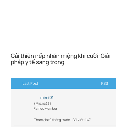
Cải thiện nếp nhăn miệng khi cười: Giải
pháp y tế sang trọng
Last Post
RSS
mimi01
(@mimi01)
Famed Member
Tham gia: 9 tháng trước
Bài viết: 1147