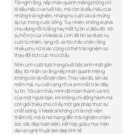
Tôi nghĩ rằng, nếp nhăn quanh miệng không chỉ
là dấu hiệu của tuổi tác, mà còn là dấu hiệu của
những trải nghiệm, những nụ cười và cả những
áp lực trong cuộc sống. Tuy nhiên, không ai phải
chịu đựng nỗi lo lắng hay mất tự tin vì điều đó. Với
sự hỗ trợ của V Medical, Linh đã tìm lại được nụ
cười tự nhiên, rạng rỡ, và tôi chắc chắn rằng
nhiều phụ nữ khác cũng có thể trải nghiệm sự
thay đổi tích cực như cô ấy.
Nhìn Linh cười tươi trong buổi tiệc sinh nhật gần
đây, tôi nhận ra rằng nếp nhăn quanh miệng
không còn là nỗi bận tâm. Thay vào đó, làn da
mềm mại, nụ cười rạng rỡ và ánh mắt tràn đầy
tự tin. Tôi cảm thấy mình đã hoàn thành vai trò
của một người bạn, khi không chỉ đồng hành mà
còn giới thiệu cho cô ấy một giải pháp thực sự
chất lượng. V Medical không chỉ là một viện
thẩm mỹ, mà là nơi mang đến trải nghiệm chăm
sóc sắc đẹp toàn diện, kết hợp giữa y học hiện
đại và nghệ thuật làm đẹp tinh tế.