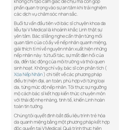
không chỉ tạo cảm giác dễ chịu mà còn góp
phần quan trọng vào sự an tâm khi trải nghiệm
các dịch vụ chăm sóc nhan sắc.
Buổi tư vấn đầu tiên với bác sĩ chuyên khoa da
liễu tại V Medical là khoảnh khắc Linh thật sự
yên tâm. Bác sĩ lắng nghe cẩn thận từng mối
quan tâm của cô ấy về nếp nhăn quanh miệng,
giải thích tỉ mỉ về nguyên nhân xuất hiện những
nếp nhăn này: từ tuổi tác, sự mất đàn hồi của
da, đến tác động của môi trường và thói quen
sinh hoạt. Không chỉ vậy, bác sĩ còn phân tích (
Xóa Nếp Nhăn
) chi tiết về các phương pháp
điều trị hiện đại, an toàn, phù hợp với từng loại
da, từng mức độ nếp nhăn. Tôi thực sự ngưỡng
mộ cách bác sĩ kết hợp kiến thức chuyên môn
với thái độ nhẹ nhàng, tinh tế, khiến Linh hoàn
toàn tin tưởng.
Chúng tôi quyết định bắt đầu liệu trình trẻ hóa
da quanh miệng bằng một phương pháp kết hợp
độc quyền tại V Medical. Quá trình thực hiện