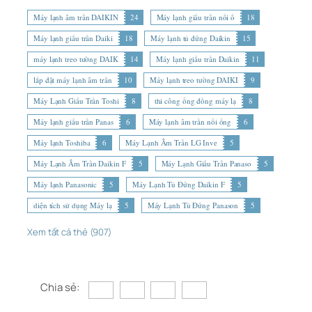
Máy lạnh âm trần DAIKIN
24
Máy lạnh giấu trần nối ố
18
Máy lạnh giấu trần Daiki
18
Máy lạnh tủ đứng Daikin
15
máy lạnh treo tường DAIK
14
Máy lạnh giấu trần Daikin
11
lắp đặt máy lạnh âm trần
10
Máy lạnh treo tường DAIKI
9
Máy Lạnh Giấu Trần Toshi
8
thi công ống đồng máy lạ
8
Máy lạnh giấu trần Panas
6
Máy lạnh âm trần nối ống
6
Máy lạnh Toshiba
6
Máy Lạnh Âm Trần LG Inve
5
Máy Lạnh Âm Trần Daikin F
5
Máy Lạnh Giấu Trần Panaso
5
Máy lạnh Panasonic
5
Máy Lạnh Tủ Đứng Daikin F
5
diện tích sử dụng Máy lạ
5
Máy Lạnh Tủ Đứng Panason
5
Xem tất cả thẻ (907)
Chia sẻ: