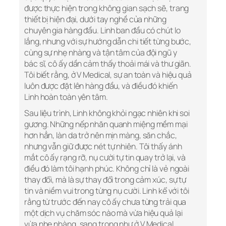
được thực hiện trong không gian sạch sẽ, trang
thiết bị hiện đại, dưới tay nghề của những
chuyên gia hàng đầu. Linh ban đầu có chút lo
lắng, nhưng với sự hướng dẫn chi tiết từng bước,
cùng sự nhẹ nhàng và tận tâm của đội ngũ y
bác sĩ, cô ấy dần cảm thấy thoải mái và thư giãn.
Tôi biết rằng, ở V Medical, sự an toàn và hiệu quả
luôn được đặt lên hàng đầu, và điều đó khiến
Linh hoàn toàn yên tâm.
Sau liệu trình, Linh không khỏi ngạc nhiên khi soi
gương. Những nếp nhăn quanh miệng mềm mại
hơn hẳn, làn da trở nên mịn màng, săn chắc,
nhưng vẫn giữ được nét tự nhiên. Tôi thấy ánh
mắt cô ấy rạng rỡ, nụ cười tự tin quay trở lại, và
điều đó làm tôi hạnh phúc. Không chỉ là vẻ ngoài
thay đổi, mà là sự thay đổi trong cảm xúc, sự tự
tin và niềm vui trong từng nụ cười. Linh kể với tôi
rằng từ trước đến nay cô ấy chưa từng trải qua
một dịch vụ chăm sóc nào mà vừa hiệu quả lại
vừa nhẹ nhàng, sang trọng như ở V Medical.