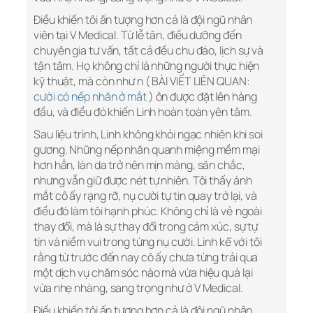
Điều khiến tôi ấn tượng hơn cả là đội ngũ nhân
viên tại V Medical. Từ lễ tân, điều dưỡng đến
chuyên gia tư vấn, tất cả đều chu đáo, lịch sự và
tận tâm. Họ không chỉ là những người thực hiện
kỹ thuật, mà còn như n ( BÀI VIẾT LIÊN QUAN:
cười có nếp nhăn ở mắt
) ôn được đặt lên hàng
đầu, và điều đó khiến Linh hoàn toàn yên tâm.
Sau liệu trình, Linh không khỏi ngạc nhiên khi soi
gương. Những nếp nhăn quanh miệng mềm mại
hơn hẳn, làn da trở nên mịn màng, săn chắc,
nhưng vẫn giữ được nét tự nhiên. Tôi thấy ánh
mắt cô ấy rạng rỡ, nụ cười tự tin quay trở lại, và
điều đó làm tôi hạnh phúc. Không chỉ là vẻ ngoài
thay đổi, mà là sự thay đổi trong cảm xúc, sự tự
tin và niềm vui trong từng nụ cười. Linh kể với tôi
rằng từ trước đến nay cô ấy chưa từng trải qua
một dịch vụ chăm sóc nào mà vừa hiệu quả lại
vừa nhẹ nhàng, sang trọng như ở V Medical.
Điều khiến tôi ấn tượng hơn cả là đội ngũ nhân