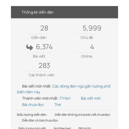
Thống kê diễn đàn
28
5,999
Diễn đàn
Chủ đề
6,374
4
Bài viết
Online
283
Các thành viên
Bài viết mới nhất:
Các dòng đèn ngủ gắn tường phổ
biến hiện nay
Thành viên mới nhất:
77rtio1
Bài viết mới
Bài chưa đọc
Thẻ
Biểu tượng diễn đàn:
Diễn đàn không chứa bài viết chưa đọc
Diễn đàn có bài chưa đọc
Biểu tượng bài viết:
Not Replied
Đã trả lời