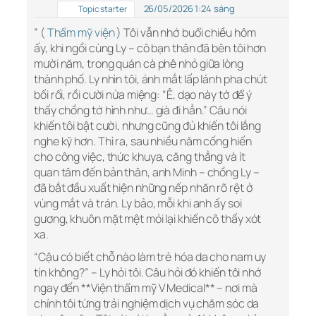
26/05/2026 1:24 sáng
Topic starter
” (
Thẩm mỹ viện
) Tôi vẫn nhớ buổi chiều hôm
ấy, khi ngồi cùng Ly – cô bạn thân đã bên tôi hơn
mười năm, trong quán cà phê nhỏ giữa lòng
thành phố. Ly nhìn tôi, ánh mắt lấp lánh pha chút
bối rối, rồi cười nửa miệng: “Ê, dạo này tớ để ý
thấy chồng tớ hình như… già đi hẳn.” Câu nói
khiến tôi bật cười, nhưng cũng đủ khiến tôi lắng
nghe kỹ hơn. Thì ra, sau nhiều năm cống hiến
cho công việc, thức khuya, căng thẳng và ít
quan tâm đến bản thân, anh Minh – chồng Ly –
đã bắt đầu xuất hiện những nếp nhăn rõ rệt ở
vùng mắt và trán. Ly bảo, mỗi khi anh ấy soi
gương, khuôn mặt mệt mỏi lại khiến cô thấy xót
xa.
“Cậu có biết chỗ nào làm trẻ hóa da cho nam uy
tín không?” – Ly hỏi tôi. Câu hỏi đó khiến tôi nhớ
ngay đến **Viện thẩm mỹ V Medical** – nơi mà
chính tôi từng trải nghiệm dịch vụ chăm sóc da