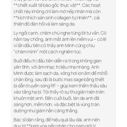
**chiết xuất tế bào gốc thực vật**. Các hoạt
chất này không chỉ làm mờ nếp nhăn mà còn
**kích thích sản sinh collagen tự nhiên**, cải
thiện độ đàn hồi và làm sáng da.
Ly ngồi cạnh, chăm chú nghe từng lời tư vấn. Cô
nắm tay chồng, ánh mắt ánh lên niềm vui – có lẽ
vì lần đầu tiên cô thấy anh Minh cũng chịu
“chăm mình” một cách nghiêm túc.
Buổi điều trị đầu tiên diễn ra trong không gian
yên tĩnh, với âm nhạc trị liệu nhẹ nhàng. Anh
Minh được làm sạch da, xông hơi ion âm để mở lỗ
chân lông, sau đó là bước mas sage bằng thiết
bị dẫn truyền sóng RF – giúp kem thẩm thấu sâu
vào tầng hạ bì. Tôi thấy rõ sự thư giãn hiện trên
khuôn mặt anh. Đến cuối buổi, làn da anh đã
sáng hơn, mềm hơn, và đặc biệt là vùng trán
dường như giảm hẳn căng thẳng.
Bác sĩ dặn rằng, để hiệu quả lâu dài, anh nên
duy trì **kem xóa nếp nhăn cho nam giới V