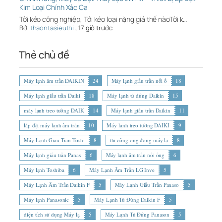
Kim Loại Chính Xác Ca
Tời kéo công nghiệp, Tới kéo loại nặng giá thế nàoTời k…
Bởi
thaontasieuthi
,
17 giờ trước
Thẻ chủ đề
Máy lạnh âm trần DAIKIN
24
Máy lạnh giấu trần nối ố
18
Máy lạnh giấu trần Daiki
18
Máy lạnh tủ đứng Daikin
15
máy lạnh treo tường DAIK
14
Máy lạnh giấu trần Daikin
11
lắp đặt máy lạnh âm trần
10
Máy lạnh treo tường DAIKI
9
Máy Lạnh Giấu Trần Toshi
8
thi công ống đồng máy lạ
8
Máy lạnh giấu trần Panas
6
Máy lạnh âm trần nối ống
6
Máy lạnh Toshiba
6
Máy Lạnh Âm Trần LG Inve
5
Máy Lạnh Âm Trần Daikin F
5
Máy Lạnh Giấu Trần Panaso
5
Máy lạnh Panasonic
5
Máy Lạnh Tủ Đứng Daikin F
5
diện tích sử dụng Máy lạ
5
Máy Lạnh Tủ Đứng Panason
5