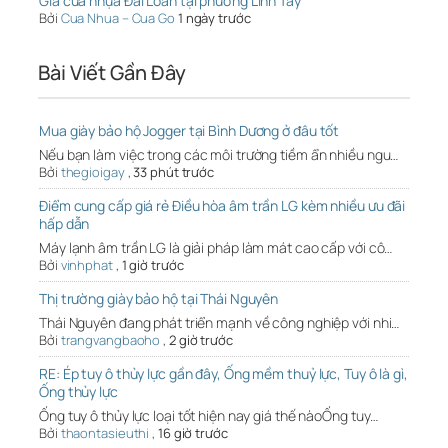
Giá cửa nhựa Đài Loan tại phường Linh Tây
Bởi
Cua Nhua – Cua Go
1 ngày trước
Bài Viết Gần Đây
Mua giày bảo hộ Jogger tại Bình Dương ở đâu tốt
Nếu bạn làm việc trong các môi trường tiềm ẩn nhiều ngu…
Bởi
thegioigay
,
33 phút trước
Điểm cung cấp giá rẻ Điều hòa âm trần LG kèm nhiều ưu đãi
hấp dẫn
Máy lạnh âm trần LG là giải pháp làm mát cao cấp với cô…
Bởi
vinhphat
,
1 giờ trước
Thị trường giày bảo hộ tại Thái Nguyên
Thái Nguyên đang phát triển mạnh về công nghiệp với nhi…
Bởi
trangvangbaoho
,
2 giờ trước
RE: Ép tuy ô thủy lực gần đây, Ống mềm thuỷ lực, Tuy ô là gì,
Ống thủy lực
Ống tuy ô thủy lực loại tốt hiện nay giá thế nàoỐng tuy…
Bởi
thaontasieuthi
,
16 giờ trước