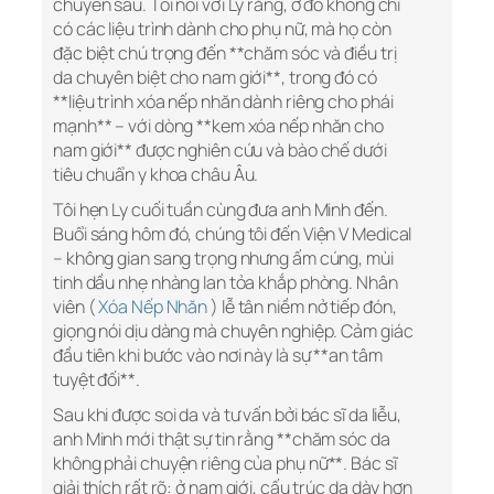
chuyên sâu. Tôi nói với Ly rằng, ở đó không chỉ
có các liệu trình dành cho phụ nữ, mà họ còn
đặc biệt chú trọng đến **chăm sóc và điều trị
da chuyên biệt cho nam giới**, trong đó có
**liệu trình xóa nếp nhăn dành riêng cho phái
mạnh** – với dòng **kem xóa nếp nhăn cho
nam giới** được nghiên cứu và bào chế dưới
tiêu chuẩn y khoa châu Âu.
Tôi hẹn Ly cuối tuần cùng đưa anh Minh đến.
Buổi sáng hôm đó, chúng tôi đến Viện V Medical
– không gian sang trọng nhưng ấm cúng, mùi
tinh dầu nhẹ nhàng lan tỏa khắp phòng. Nhân
viên (
Xóa Nếp Nhăn
) lễ tân niềm nở tiếp đón,
giọng nói dịu dàng mà chuyên nghiệp. Cảm giác
đầu tiên khi bước vào nơi này là sự **an tâm
tuyệt đối**.
Sau khi được soi da và tư vấn bởi bác sĩ da liễu,
anh Minh mới thật sự tin rằng **chăm sóc da
không phải chuyện riêng của phụ nữ**. Bác sĩ
giải thích rất rõ: ở nam giới, cấu trúc da dày hơn