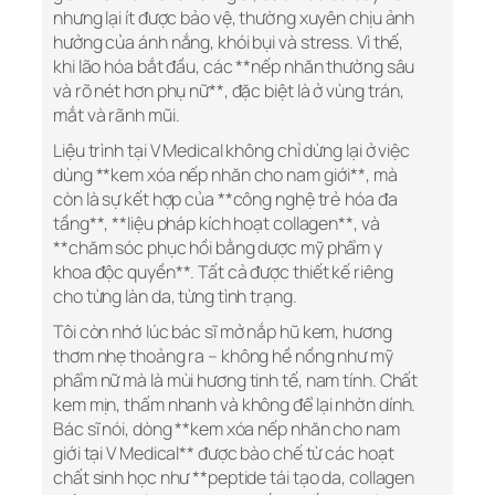
nhưng lại ít được bảo vệ, thường xuyên chịu ảnh
hưởng của ánh nắng, khói bụi và stress. Vì thế,
khi lão hóa bắt đầu, các **nếp nhăn thường sâu
và rõ nét hơn phụ nữ**, đặc biệt là ở vùng trán,
mắt và rãnh mũi.
Liệu trình tại V Medical không chỉ dừng lại ở việc
dùng **kem xóa nếp nhăn cho nam giới**, mà
còn là sự kết hợp của **công nghệ trẻ hóa đa
tầng**, **liệu pháp kích hoạt collagen**, và
**chăm sóc phục hồi bằng dược mỹ phẩm y
khoa độc quyền**. Tất cả được thiết kế riêng
cho từng làn da, từng tình trạng.
Tôi còn nhớ lúc bác sĩ mở nắp hũ kem, hương
thơm nhẹ thoảng ra – không hề nồng như mỹ
phẩm nữ mà là mùi hương tinh tế, nam tính. Chất
kem mịn, thấm nhanh và không để lại nhờn dính.
Bác sĩ nói, dòng **kem xóa nếp nhăn cho nam
giới tại V Medical** được bào chế từ các hoạt
chất sinh học như **peptide tái tạo da, collagen