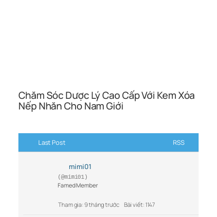
Chăm Sóc Dược Lý Cao Cấp Với Kem Xóa
Nếp Nhăn Cho Nam Giới
Last Post
RSS
mimi01
(@mimi01)
Famed Member
Tham gia: 9 tháng trước
Bài viết: 1147