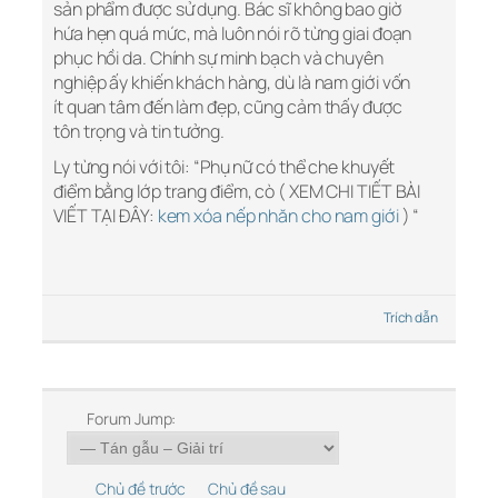
sản phẩm được sử dụng. Bác sĩ không bao giờ
hứa hẹn quá mức, mà luôn nói rõ từng giai đoạn
phục hồi da. Chính sự minh bạch và chuyên
nghiệp ấy khiến khách hàng, dù là nam giới vốn
ít quan tâm đến làm đẹp, cũng cảm thấy được
tôn trọng và tin tưởng.
Ly từng nói với tôi: “Phụ nữ có thể che khuyết
điểm bằng lớp trang điểm, cò ( XEM CHI TIẾT BÀI
VIẾT TẠI ĐÂY:
kem xóa nếp nhăn cho nam giới
) “
Trích dẫn
Forum Jump:
Chủ đề trước
Chủ đề sau