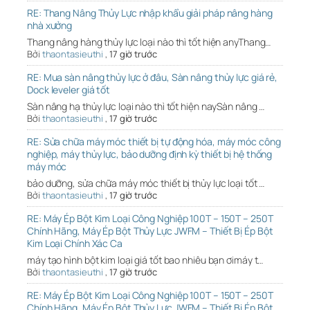
RE: Thang Nâng Thủy Lực nhập khẩu giải pháp nâng hàng
nhà xưởng
Thang nâng hàng thủy lực loại nào thì tốt hiện anyThang…
Bởi
thaontasieuthi
,
17 giờ trước
RE: Mua sàn nâng thủy lực ở đâu, Sàn nâng thủy lực giá rẻ,
Dock leveler giá tốt
Sàn nâng hạ thủy lực loại nào thì tốt hiện naySàn nâng …
Bởi
thaontasieuthi
,
17 giờ trước
RE: Sửa chữa máy móc thiết bị tự động hóa, máy móc công
nghiệp, máy thủy lực, bảo dưỡng định kỳ thiết bị hệ thống
máy móc
bảo dưỡng, sửa chữa máy móc thiết bị thủy lực loại tốt …
Bởi
thaontasieuthi
,
17 giờ trước
RE: Máy Ép Bột Kim Loại Công Nghiệp 100T – 150T – 250T
Chính Hãng, Máy Ép Bột Thủy Lực JWFM – Thiết Bị Ép Bột
Kim Loại Chính Xác Ca
máy tạo hình bột kim loại giá tốt bao nhiêu bạn ơimáy t…
Bởi
thaontasieuthi
,
17 giờ trước
RE: Máy Ép Bột Kim Loại Công Nghiệp 100T – 150T – 250T
Chính Hãng, Máy Ép Bột Thủy Lực JWFM – Thiết Bị Ép Bột