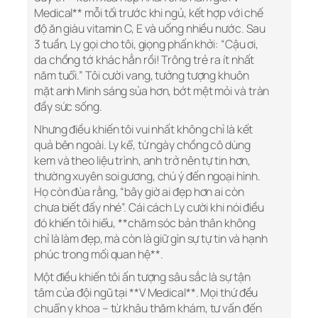
Medical** mỗi tối trước khi ngủ, kết hợp với chế
độ ăn giàu vitamin C, E và uống nhiều nước. Sau
3 tuần, Ly gọi cho tôi, giọng phấn khởi: “Cậu ơi,
da chồng tớ khác hẳn rồi! Trông trẻ ra ít nhất
năm tuổi.” Tôi cười vang, tưởng tượng khuôn
mặt anh Minh sáng sủa hơn, bớt mệt mỏi và tràn
đầy sức sống.
Nhưng điều khiến tôi vui nhất không chỉ là kết
quả bên ngoài. Ly kể, từ ngày chồng cô dùng
kem và theo liệu trình, anh trở nên tự tin hơn,
thường xuyên soi gương, chú ý đến ngoại hình.
Họ còn đùa rằng, “bây giờ ai đẹp hơn ai còn
chưa biết đấy nhé”. Cái cách Ly cười khi nói điều
đó khiến tôi hiểu, **chăm sóc bản thân không
chỉ là làm đẹp, mà còn là giữ gìn sự tự tin và hạnh
phúc trong mối quan hệ**.
Một điều khiến tôi ấn tượng sâu sắc là sự tận
tâm của đội ngũ tại **V Medical**. Mọi thứ đều
chuẩn y khoa – từ khâu thăm khám, tư vấn đến