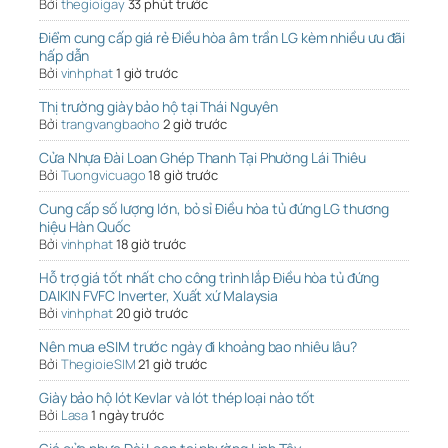
Bởi
thegioigay
33 phút trước
Điểm cung cấp giá rẻ Điều hòa âm trần LG kèm nhiều ưu đãi
hấp dẫn
Bởi
vinhphat
1 giờ trước
Thị trường giày bảo hộ tại Thái Nguyên
Bởi
trangvangbaoho
2 giờ trước
Cửa Nhựa Đài Loan Ghép Thanh Tại Phường Lái Thiêu
Bởi
Tuongvicuago
18 giờ trước
Cung cấp số lượng lớn, bỏ sỉ Điều hòa tủ đứng LG thương
hiệu Hàn Quốc
Bởi
vinhphat
18 giờ trước
Hỗ trợ giá tốt nhất cho công trình lắp Điều hòa tủ đứng
DAIKIN FVFC Inverter, Xuất xứ Malaysia
Bởi
vinhphat
20 giờ trước
Nên mua eSIM trước ngày đi khoảng bao nhiêu lâu?
Bởi
ThegioieSIM
21 giờ trước
Giày bảo hộ lót Kevlar và lót thép loại nào tốt
Bởi
Lasa
1 ngày trước