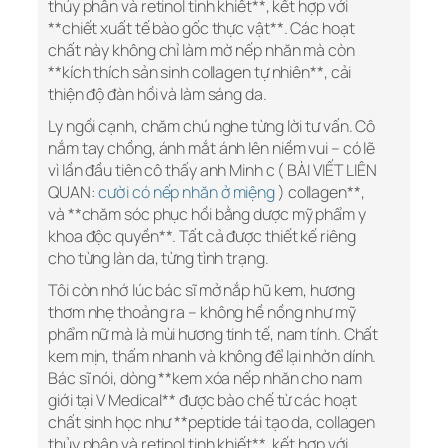
thủy phân và retinol tinh khiết**, kết hợp với
**chiết xuất tế bào gốc thực vật**. Các hoạt
chất này không chỉ làm mờ nếp nhăn mà còn
**kích thích sản sinh collagen tự nhiên**, cải
thiện độ đàn hồi và làm sáng da.
Ly ngồi cạnh, chăm chú nghe từng lời tư vấn. Cô
nắm tay chồng, ánh mắt ánh lên niềm vui – có lẽ
vì lần đầu tiên cô thấy anh Minh c ( BÀI VIẾT LIÊN
QUAN:
cười có nếp nhăn ở miệng
) collagen**,
và **chăm sóc phục hồi bằng dược mỹ phẩm y
khoa độc quyền**. Tất cả được thiết kế riêng
cho từng làn da, từng tình trạng.
Tôi còn nhớ lúc bác sĩ mở nắp hũ kem, hương
thơm nhẹ thoảng ra – không hề nồng như mỹ
phẩm nữ mà là mùi hương tinh tế, nam tính. Chất
kem mịn, thấm nhanh và không để lại nhờn dính.
Bác sĩ nói, dòng **kem xóa nếp nhăn cho nam
giới tại V Medical** được bào chế từ các hoạt
chất sinh học như **peptide tái tạo da, collagen
thủy phân và retinol tinh khiết**, kết hợp với