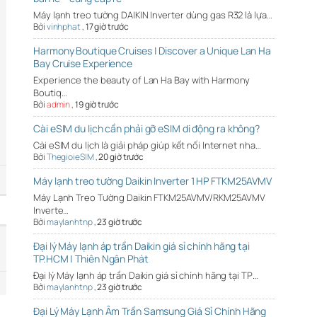
Máy lạnh treo tường DAIKIN Inverter dùng gas R32 là lựa…
Bởi
vinhphat
,
17 giờ trước
Harmony Boutique Cruises | Discover a Unique Lan Ha
Bay Cruise Experience
Experience the beauty of Lan Ha Bay with Harmony
Boutiq…
Bởi
admin
,
19 giờ trước
Cài eSIM du lịch cần phải gỡ eSIM di động ra không?
Cài eSIM du lịch là giải pháp giúp kết nối Internet nha…
Bởi
ThegioieSIM
,
20 giờ trước
Máy lạnh treo tường Daikin Inverter 1 HP FTKM25AVMV
Máy Lạnh Treo Tường Daikin FTKM25AVMV/RKM25AVMV
Inverte…
Bởi
maylanhtnp
,
23 giờ trước
Đại lý Máy lạnh áp trần Daikin giá sỉ chính hãng tại
TP.HCM | Thiên Ngân Phát
Đại lý Máy lạnh áp trần Daikin giá sỉ chính hãng tại TP…
Bởi
maylanhtnp
,
23 giờ trước
Đại Lý Máy Lạnh Âm Trần Samsung Giá Sỉ Chính Hãng