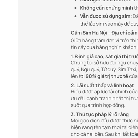
Không cần chứng minh t
Vẫn được sử dụng sim:
Đâ
thể lắp sim vào máy để duy
Cầm Sim Hà Nội – Địa chỉ cầm
Giữa hàng trăm đơn vị trên thị
tin cậy của hàng nghìn khách 
1. Định giá cao, sát giá thị tr
Chúng tôi sở hữu đội ngũ chuy
quý, Ngũ quý, Tứ quý, Sim Taxi
lên tới
90% giá trị thực tế
của 
2. Lãi suất thấp và linh hoạt
Hiểu được áp lực tài chính củ
ưu đãi, cạnh tranh nhất thị tr
suốt quá trình hợp đồng.
3. Thủ tục pháp lý rõ ràng
Mọi giao dịch đều được thực 
hiện sang tên tạm thời tại điể
cho cả hai bên. Sau khi tất to