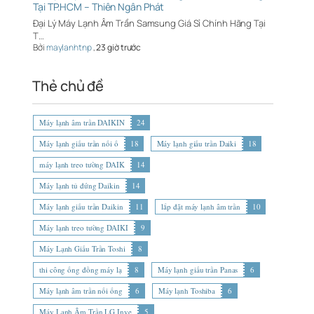
Tại TP.HCM – Thiên Ngân Phát
Đại Lý Máy Lạnh Âm Trần Samsung Giá Sỉ Chính Hãng Tại
T…
Bởi
maylanhtnp
,
23 giờ trước
Thẻ chủ đề
Máy lạnh âm trần DAIKIN
24
Máy lạnh giấu trần nối ố
18
Máy lạnh giấu trần Daiki
18
máy lạnh treo tường DAIK
14
Máy lạnh tủ đứng Daikin
14
Máy lạnh giấu trần Daikin
11
lắp đặt máy lạnh âm trần
10
Máy lạnh treo tường DAIKI
9
Máy Lạnh Giấu Trần Toshi
8
thi công ống đồng máy lạ
8
Máy lạnh giấu trần Panas
6
Máy lạnh âm trần nối ống
6
Máy lạnh Toshiba
6
Máy Lạnh Âm Trần LG Inve
5