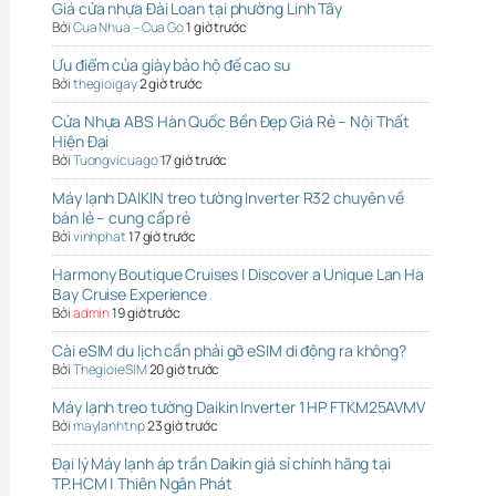
Giá cửa nhựa Đài Loan tại phường Linh Tây
Bởi
Cua Nhua – Cua Go
1 giờ trước
Ưu điểm của giày bảo hộ đế cao su
Bởi
thegioigay
2 giờ trước
Cửa Nhựa ABS Hàn Quốc Bền Đẹp Giá Rẻ – Nội Thất
Hiện Đại
Bởi
Tuongvicuago
17 giờ trước
Máy lạnh DAIKIN treo tường Inverter R32 chuyên về
bán lẻ – cung cấp rẻ
Bởi
vinhphat
17 giờ trước
Harmony Boutique Cruises | Discover a Unique Lan Ha
Bay Cruise Experience
Bởi
admin
19 giờ trước
Cài eSIM du lịch cần phải gỡ eSIM di động ra không?
Bởi
ThegioieSIM
20 giờ trước
Máy lạnh treo tường Daikin Inverter 1 HP FTKM25AVMV
Bởi
maylanhtnp
23 giờ trước
Đại lý Máy lạnh áp trần Daikin giá sỉ chính hãng tại
TP.HCM | Thiên Ngân Phát