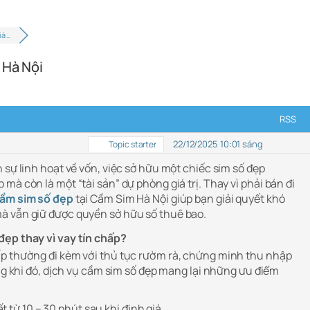
iá …
 Hà Nội
RSS
22/12/2025 10:01 sáng
Topic starter
 sự linh hoạt về vốn, việc sở hữu một chiếc sim số đẹp
mà còn là một “tài sản” dự phòng giá trị. Thay vì phải bán đi
ầm sim số đẹp
tại Cầm Sim Hà Nội giúp bạn giải quyết khó
à vẫn giữ được quyền sở hữu số thuê bao.
đẹp thay vì vay tín chấp?
ấp thường đi kèm với thủ tục rườm rà, chứng minh thu nhập
ong khi đó, dịch vụ cầm sim số đẹp mang lại những ưu điểm
 từ 10 – 30 phút sau khi định giá.