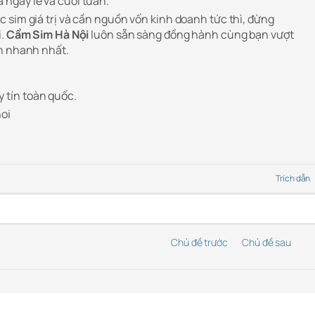
ả ngày lễ và cuối tuần.
 sim giá trị và cần nguồn vốn kinh doanh tức thì, đừng
i.
Cầm Sim Hà Nội
luôn sẵn sàng đồng hành cùng bạn vượt
ch nhanh nhất.
y tín toàn quốc.
oi
Trích dẫn
Chủ đề trước
Chủ đề sau