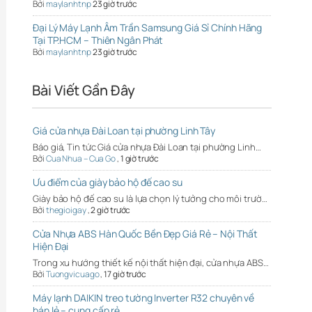
Bởi
maylanhtnp
23 giờ trước
Đại Lý Máy Lạnh Âm Trần Samsung Giá Sỉ Chính Hãng
Tại TP.HCM – Thiên Ngân Phát
Bởi
maylanhtnp
23 giờ trước
Bài Viết Gần Đây
Giá cửa nhựa Đài Loan tại phường Linh Tây
Báo giá, Tin tức Giá cửa nhựa Đài Loan tại phường Linh…
Bởi
Cua Nhua – Cua Go
,
1 giờ trước
Ưu điểm của giày bảo hộ đế cao su
Giày bảo hộ đế cao su là lựa chọn lý tưởng cho môi trườ…
Bởi
thegioigay
,
2 giờ trước
Cửa Nhựa ABS Hàn Quốc Bền Đẹp Giá Rẻ – Nội Thất
Hiện Đại
Trong xu hướng thiết kế nội thất hiện đại, cửa nhựa ABS…
Bởi
Tuongvicuago
,
17 giờ trước
Máy lạnh DAIKIN treo tường Inverter R32 chuyên về
bán lẻ – cung cấp rẻ