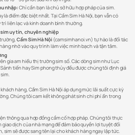
hu nhập:
Chỉ cần bạn là chủ sở hữu hợp pháp của sim.
y là điểm đặc biệt nhất. Tại Cầm Sim Hà Nội, bạn vẫn có
 trì liên lạc và kinh doanh bình thường.
 sim uy tín, chuyên nghiệp
 trường,
Cầm Sim Hà Nội
(camsimhanoi.vn) tự hào là đối tác
hàng nhờ vào quy trình làm việc minh bạch và tận tâm.
ường
ên gia am hiểu thị trường sim số. Các dòng sim như Lục
, Sảnh tiến hay Sim phong thủy đều được chúng tôi định giá
sim.
a khách hàng, Cầm Sim Hà Nội áp dụng mức lãi suất cực kỳ
ường. Chúng tôi cam kết không phát sinh chi phí ẩn trong
hiện thông qua hợp đồng cầm cố hợp pháp. Chúng tôi thực
m giao dịch của nhà mạng để đảm bảo quyền lợi tuyệt đối
án, sim sẽ được sang tên lại cho khách hàng ngay lập tức.