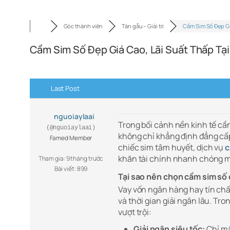
Góc thành viên
Tán gẫu – Giải trí
Cầm Sim Số Đẹp G
Cầm Sim Số Đẹp Giá Cao, Lãi Suất Thấp Tại
Last Post
nguoiaylaai
Trong bối cảnh nền kinh tế cần
(@nguoiaylaai)
không chỉ khẳng định đẳng cấp 
Famed Member
chiếc sim tâm huyết, dịch vụ
c
khăn tài chính nhanh chóng m
Tham gia: 9 tháng trước
Bài viết: 899
Tại sao nên chọn cầm sim số 
Vay vốn ngân hàng hay tín ch
và thời gian giải ngân lâu. Tr
vượt trội:
Giải ngân siêu tốc:
Chỉ mất