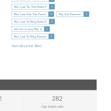
Máy Lạnh Âm Trần Daikin F
5
Máy Lạnh Giấu Trần Panaso
5
Máy lạnh Panasonic
5
Máy Lạnh Tủ Đứng Daikin F
5
diện tích sử dụng Máy lạ
5
Máy Lạnh Tủ Đứng Panason
5
Xem tất cả thẻ (894)
2
282
e
Các thành viên