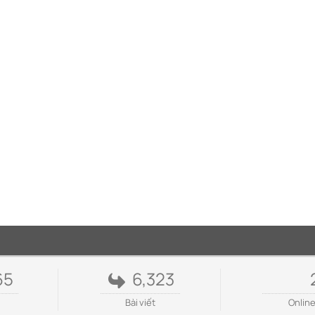
65
6,323
Bài viết
Onlin