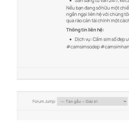
Sẵn sàng tư vấn 24/7, kể c
Nếu bạn đang sở hữu một chiếc
ngần ngại liên hệ với chúng tô
qua rào cản tài chính một cá
Thông tin liên hệ:
Dịch vụ: Cầm sim số đẹp u
#camsimsodep #camsimhan
Forum Jump: