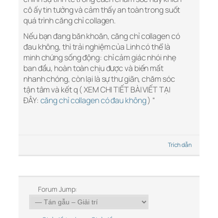
cô ấy tin tưởng và cảm thấy an toàn trong suốt
quá trình căng chỉ collagen.
Nếu bạn đang băn khoăn, căng chỉ collagen có
đau không, thì trải nghiệm của Linh có thể là
minh chứng sống động: chỉ cảm giác nhói nhẹ
ban đầu, hoàn toàn chịu được và biến mất
nhanh chóng, còn lại là sự thư giãn, chăm sóc
tận tâm và kết q ( XEM CHI TIẾT BÀI VIẾT TẠI
ĐÂY:
căng chỉ collagen có đau không
) “
Trích dẫn
Forum Jump: