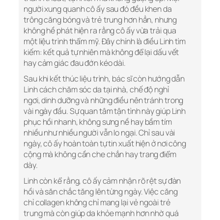
người xung quanh cô ấy sau đó đều khen da
trông căng bóng và trẻ trung hơn hẳn, nhưng
không hề phát hiện ra rằng cô ấy vừa trải qua
một liệu trình thẩm mỹ. Đây chính là điều Linh tìm
kiếm: kết quả tự nhiên mà không để lại dấu vết
hay cảm giác đau đớn kéo dài.
Sau khi kết thúc liệu trình, bác sĩ còn hướng dẫn
Linh cách chăm sóc da tại nhà, chế độ nghỉ
ngơi, dinh dưỡng và những điều nên tránh trong
vài ngày đầu. Sự quan tâm tận tình này giúp Linh
phục hồi nhanh, không sưng nề hay bầm tím
nhiều như nhiều người vẫn lo ngại. Chỉ sau vài
ngày, cô ấy hoàn toàn tự tin xuất hiện ở nơi công
cộng mà không cần che chắn hay trang điểm
dày.
Linh còn kể rằng, cô ấy cảm nhận rõ rệt sự đàn
hồi và săn chắc tăng lên từng ngày. Việc căng
chỉ collagen không chỉ mang lại vẻ ngoài trẻ
trung mà còn giúp da khỏe mạnh hơn nhờ quá