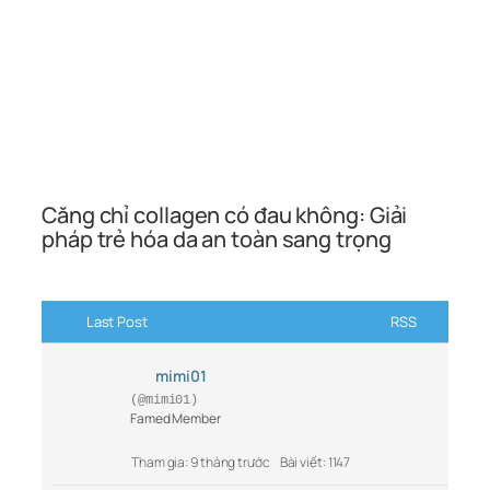
Căng chỉ collagen có đau không: Giải
pháp trẻ hóa da an toàn sang trọng
Last Post
RSS
mimi01
(@mimi01)
Famed Member
Tham gia: 9 tháng trước
Bài viết: 1147