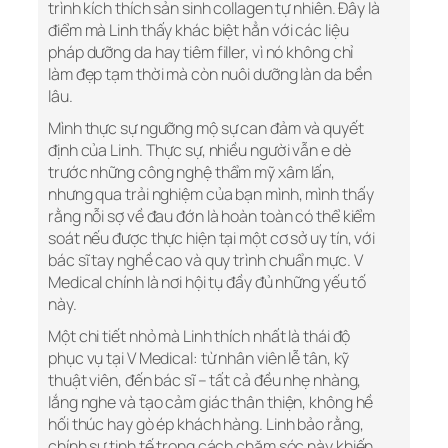
trình kích thích sản sinh collagen tự nhiên. Đây là
điểm mà Linh thấy khác biệt hẳn với các liệu
pháp dưỡng da hay tiêm filler, vì nó không chỉ
làm đẹp tạm thời mà còn nuôi dưỡng làn da bền
lâu.
Mình thực sự ngưỡng mộ sự can đảm và quyết
định của Linh. Thực sự, nhiều người vẫn e dè
trước những công nghệ thẩm mỹ xâm lấn,
nhưng qua trải nghiệm của bạn mình, mình thấy
rằng nỗi sợ về đau đớn là hoàn toàn có thể kiểm
soát nếu được thực hiện tại một cơ sở uy tín, với
bác sĩ tay nghề cao và quy trình chuẩn mực. V
Medical chính là nơi hội tụ đầy đủ những yếu tố
này.
Một chi tiết nhỏ mà Linh thích nhất là thái độ
phục vụ tại V Medical: từ nhân viên lễ tân, kỹ
thuật viên, đến bác sĩ – tất cả đều nhẹ nhàng,
lắng nghe và tạo cảm giác thân thiện, không hề
hối thúc hay gò ép khách hàng. Linh bảo rằng,
chính sự tinh tế trong cách chăm sóc này khiến