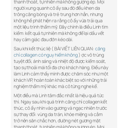
thanh thoát, tự nhiên mà không gượng ép. Mọi
người xung quanh cô ấy sau đó đều khen da
trông căng bóng và trẻ trung hơn hẳn, nhưng
không hề phát hiện ra rằng cô ấy vừa trải qua
một liệu trình thẩm mỹ. Đây chính là điều Linh tìm
kiếm: kết quả tự nhiên mà không để lại dấu vết
hay cảm giác đau đớn kéo dài.
Sau khi kết thúc liệ ( BÀI VIẾT LIÊN QUAN:
căng
chỉ collagen có nguy hiểm không
) ợc vô trùng
tuyệt đối, ánh sáng và nhiệt độ được kiểm soát,
tạo sự thoải mái tối đa cho khách hàng. Điều này
làm Linh cảm thấy mình được chăm sóc như một
khách VIP, hoàn toàn khác biệt so với những trải
nghiệm thẩm mỹ khác mà cô từng nghe kể.
Một điều mà Linh tâm đắc nhất là hiệu quả tức
thì. Ngay sau khi quá trình căng chỉ collagen kết
thúc, cô ấy nhìn vào gương và ngạc nhiên trước
sự thay đổi: vùng da trán, khóe miệng và cằm
trở nên săn chắc hơn, đường nét gương mặt
thanh thoát, tự nhiên mà không gượng ép. Mọi