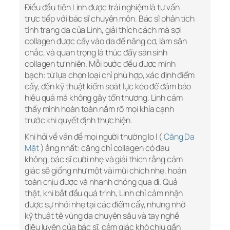
Điều đầu tiên Linh được trải nghiệm là tư vấn
trực tiếp với bác sĩ chuyên môn. Bác sĩ phân tích
tình trạng da của Linh, giải thích cách mà sợi
collagen được cấy vào da để nâng cơ, làm săn
chắc, và quan trọng là thúc đẩy sản sinh
collagen tự nhiên. Mỗi bước đều được minh
bạch: từ lựa chọn loại chỉ phù hợp, xác định điểm
cấy, đến kỹ thuật kiểm soát lực kéo để đảm bảo
hiệu quả mà không gây tổn thương. Linh cảm
thấy mình hoàn toàn nắm rõ mọi khía cạnh
trước khi quyết định thực hiện.
Khi hỏi về vấn đề mọi người thường lo l (
Căng Da
Mặt
) ắng nhất: căng chỉ collagen có đau
không, bác sĩ cười nhẹ và giải thích rằng cảm
giác sẽ giống như một vài mũi chích nhẹ, hoàn
toàn chịu được và nhanh chóng qua đi. Quả
thật, khi bắt đầu quá trình, Linh chỉ cảm nhận
được sự nhói nhẹ tại các điểm cấy, nhưng nhờ
kỹ thuật tê vùng da chuyên sâu và tay nghề
điêu luyện của bác sĩ, cảm giác khó chịu gần