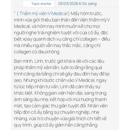
03/03/2026 6:04 sáng
Topic starter
” (
Thẩm mỹ viện V Medical
) Mấy hôm trước,
mình vừa giới thiệu bạn thân đến Viện thẩm mỹ V
Medical, và hôm nay mình muốn kể cho mọi
người nghe trải nghiệm tuyệt vời của cô ấy, đặc
biệt xoay quanh dịch vụ căng chỉ collagen – điều
mà nhiều người vẫn hay thắc mắc, căng chỉ
collagen có đau không.
Bạn mình, Linh, trước giờ khá e dè với các liệu
pháp thẩm mỹ xâm lấn, luôn lo lắng rằng quá
trình căng da bằng chỉ sẽ gây đau đớn hay để lại
sẹo. Nhưng khi bước chân vào V Medical, ngay
từ lúc tiếp nhận tư vấn, Linh đã cảm thấy sự
khác biệt. Không gian viện hiện đại, sang trọng,
ánh sáng dịu nhẹ, kết hợp với mùi hương thanh
mát, tạo cảm giác thư giãn tuyệt đối. Nhân viên
tiếp đón cô ấy bằng sự chuyên nghiệp, nhẹ
nhàng, vừa trò chuyện vừa giải thích chi tiết về
quy trình, giúp cô ấy giảm hẳn căng thẳng.