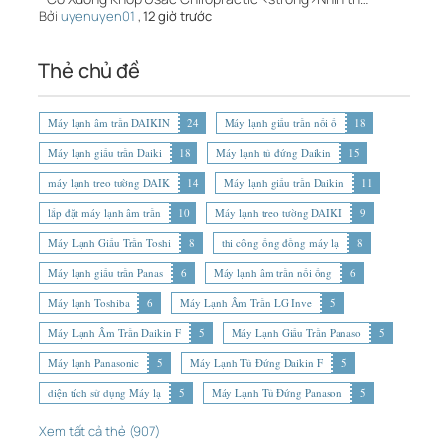
Bởi
uyenuyen01
,
12 giờ trước
Thẻ chủ đề
Máy lạnh âm trần DAIKIN
24
Máy lạnh giấu trần nối ố
18
Máy lạnh giấu trần Daiki
18
Máy lạnh tủ đứng Daikin
15
máy lạnh treo tường DAIK
14
Máy lạnh giấu trần Daikin
11
lắp đặt máy lạnh âm trần
10
Máy lạnh treo tường DAIKI
9
Máy Lạnh Giấu Trần Toshi
8
thi công ống đồng máy lạ
8
Máy lạnh giấu trần Panas
6
Máy lạnh âm trần nối ống
6
Máy lạnh Toshiba
6
Máy Lạnh Âm Trần LG Inve
5
Máy Lạnh Âm Trần Daikin F
5
Máy Lạnh Giấu Trần Panaso
5
Máy lạnh Panasonic
5
Máy Lạnh Tủ Đứng Daikin F
5
diện tích sử dụng Máy lạ
5
Máy Lạnh Tủ Đứng Panason
5
Xem tất cả thẻ (907)