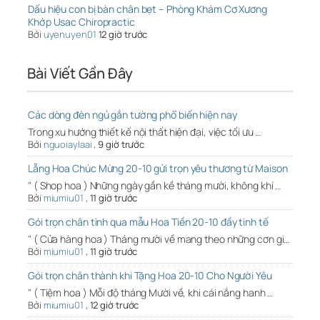
Dấu hiệu con bị bàn chân bẹt – Phòng Khám Cơ Xương
Khớp Usac Chiropractic
Bởi
uyenuyen01
12 giờ trước
Bài Viết Gần Đây
Các dòng đèn ngủ gắn tường phổ biến hiện nay
Trong xu hướng thiết kế nội thất hiện đại, việc tối ưu …
Bởi
nguoiaylaai
,
9 giờ trước
Lẵng Hoa Chúc Mừng 20-10 gửi trọn yêu thương từ Maison
" ( Shop hoa ) Những ngày gần kề tháng mười, không khí …
Bởi
miumiu01
,
11 giờ trước
Gói trọn chân tình qua mẫu Hoa Tiền 20-10 đầy tinh tế
" ( Cửa hàng hoa ) Tháng mười về mang theo những cơn gi…
Bởi
miumiu01
,
11 giờ trước
Gói trọn chân thành khi Tặng Hoa 20-10 Cho Người Yêu
" ( Tiệm hoa ) Mỗi độ tháng Mười về, khi cái nắng hanh …
Bởi
miumiu01
,
12 giờ trước