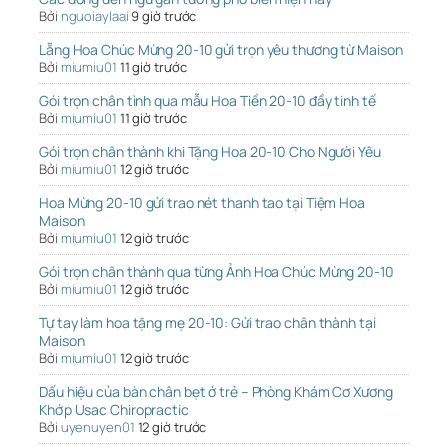
Bởi
nguoiaylaai
9 giờ trước
Lẵng Hoa Chúc Mừng 20-10 gửi trọn yêu thương từ Maison
Bởi
miumiu01
11 giờ trước
Gói trọn chân tình qua mẫu Hoa Tiền 20-10 đầy tinh tế
Bởi
miumiu01
11 giờ trước
Gói trọn chân thành khi Tặng Hoa 20-10 Cho Người Yêu
Bởi
miumiu01
12 giờ trước
Hoa Mừng 20-10 gửi trao nét thanh tao tại Tiệm Hoa
Maison
Bởi
miumiu01
12 giờ trước
Gói trọn chân thành qua từng Ảnh Hoa Chúc Mừng 20-10
Bởi
miumiu01
12 giờ trước
Tự tay làm hoa tặng mẹ 20-10: Gửi trao chân thành tại
Maison
Bởi
miumiu01
12 giờ trước
Dấu hiệu của bàn chân bẹt ở trẻ – Phòng Khám Cơ Xương
Khớp Usac Chiropractic
Bởi
uyenuyen01
12 giờ trước