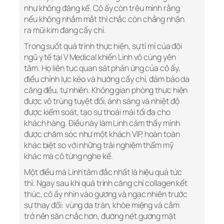
như không đáng kể. Cô ấy còn trêu mình rằng
nếu không nhắm mắt thì chắc còn chẳng nhận
ra mũi kim đang cấy chỉ.
Trong suốt quá trình thực hiện, sự tỉ mỉ của đội
ngũ y tế tại V Medical khiến Linh vô cùng yên
tâm. Họ liên tục quan sát phản ứng của cô ấy,
điều chỉnh lực kéo và hướng cấy chỉ, đảm bảo da
căng đều, tự nhiên. Không gian phòng thực hiện
được vô trùng tuyệt đối, ánh sáng và nhiệt độ
được kiểm soát, tạo sự thoải mái tối đa cho
khách hàng. Điều này làm Linh cảm thấy mình
được chăm sóc như một khách VIP, hoàn toàn
khác biệt so với những trải nghiệm thẩm mỹ
khác mà cô từng nghe kể.
Một điều mà Linh tâm đắc nhất là hiệu quả tức
thì. Ngay sau khi quá trình căng chỉ collagen kết
thúc, cô ấy nhìn vào gương và ngạc nhiên trước
sự thay đổi: vùng da trán, khóe miệng và cằm
trở nên săn chắc hơn, đường nét gương mặt