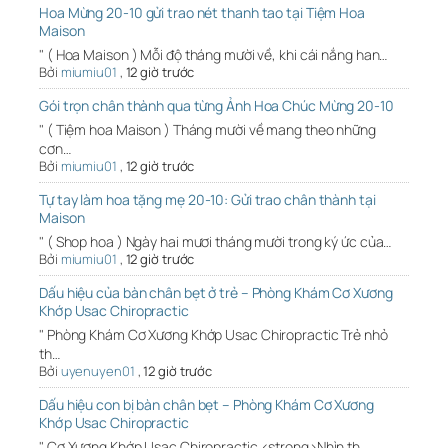
Hoa Mừng 20-10 gửi trao nét thanh tao tại Tiệm Hoa
Maison
" ( Hoa Maison ) Mỗi độ tháng mười về, khi cái nắng han…
Bởi
miumiu01
,
12 giờ trước
Gói trọn chân thành qua từng Ảnh Hoa Chúc Mừng 20-10
" ( Tiệm hoa Maison ) Tháng mười về mang theo những
cơn…
Bởi
miumiu01
,
12 giờ trước
Tự tay làm hoa tặng mẹ 20-10: Gửi trao chân thành tại
Maison
" ( Shop hoa ) Ngày hai mươi tháng mười trong ký ức của…
Bởi
miumiu01
,
12 giờ trước
Dấu hiệu của bàn chân bẹt ở trẻ – Phòng Khám Cơ Xương
Khớp Usac Chiropractic
" Phòng Khám Cơ Xương Khớp Usac Chiropractic Trẻ nhỏ
th…
Bởi
uyenuyen01
,
12 giờ trước
Dấu hiệu con bị bàn chân bẹt – Phòng Khám Cơ Xương
Khớp Usac Chiropractic
" Cơ Xương Khớp Usac Chiropractic <strong>Nhìn th…