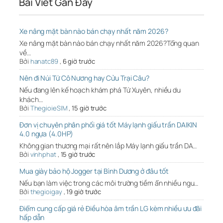
Bài Viết Gần Đây
Xe nâng mặt bàn nào bán chạy nhất năm 2026?
Xe nâng mặt bàn nào bán chạy nhất năm 2026?Tổng quan
về…
Bởi
hanatc89
,
6 giờ trước
Nên đi Núi Tứ Cô Nương hay Cửu Trại Câu?
Nếu đang lên kế hoạch khám phá Tứ Xuyên, nhiều du
khách…
Bởi
ThegioieSIM
,
15 giờ trước
Đơn vị chuyên phân phối giá tốt Máy lạnh giấu trần DAIKIN
4.0 ngựa (4.0HP)
Không gian thương mại rất nên lắp Máy lạnh giấu trần DA…
Bởi
vinhphat
,
15 giờ trước
Mua giày bảo hộ Jogger tại Bình Dương ở đâu tốt
Nếu bạn làm việc trong các môi trường tiềm ẩn nhiều ngu…
Bởi
thegioigay
,
19 giờ trước
Điểm cung cấp giá rẻ Điều hòa âm trần LG kèm nhiều ưu đãi
hấp dẫn