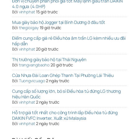
Đơn vị chuyên phân phối giá tốt Máy lạnh giấu trần DAIKIN
4.0 ngựa (4.0HP)
Bởi
vinhphat
15 giờ trước
Mua giày bảo hộ Jogger tại Bình Dương ở đâu tốt
Bởi
thegioigay
19 giờ trước
Điểm cung cấp giá rẻ Điều hòa âm trần LG kèm nhiều ưu đãi
hấp dẫn
Bởi
vinhphat
20 giờ trước
Thị trường giày bảo hộ tại Thái Nguyên
Bởi
trangvangbaoho
20 giờ trước
Cửa Nhựa Đài Loan Ghép Thanh Tại Phường Lái Thiêu
Bởi
Tuongvicuago
2 ngày trước
Cung cấp số lượng lớn, bỏ sỉ Điều hòa tủ đứng LG thương
hiệu Hàn Quốc
Bởi
vinhphat
2 ngày trước
Hỗ trợ giá tốt nhất cho công trình lắp Điều hòa tủ đứng
DAIKIN FVFC Inverter, Xuất xứ Malaysia
Bởi
vinhphat
2 ngày trước