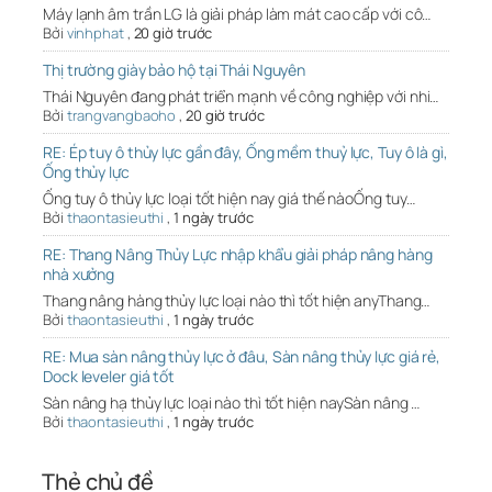
Máy lạnh âm trần LG là giải pháp làm mát cao cấp với cô…
Bởi
vinhphat
,
20 giờ trước
Thị trường giày bảo hộ tại Thái Nguyên
Thái Nguyên đang phát triển mạnh về công nghiệp với nhi…
Bởi
trangvangbaoho
,
20 giờ trước
RE: Ép tuy ô thủy lực gần đây, Ống mềm thuỷ lực, Tuy ô là gì,
Ống thủy lực
Ống tuy ô thủy lực loại tốt hiện nay giá thế nàoỐng tuy…
Bởi
thaontasieuthi
,
1 ngày trước
RE: Thang Nâng Thủy Lực nhập khẩu giải pháp nâng hàng
nhà xưởng
Thang nâng hàng thủy lực loại nào thì tốt hiện anyThang…
Bởi
thaontasieuthi
,
1 ngày trước
RE: Mua sàn nâng thủy lực ở đâu, Sàn nâng thủy lực giá rẻ,
Dock leveler giá tốt
Sàn nâng hạ thủy lực loại nào thì tốt hiện naySàn nâng …
Bởi
thaontasieuthi
,
1 ngày trước
Thẻ chủ đề