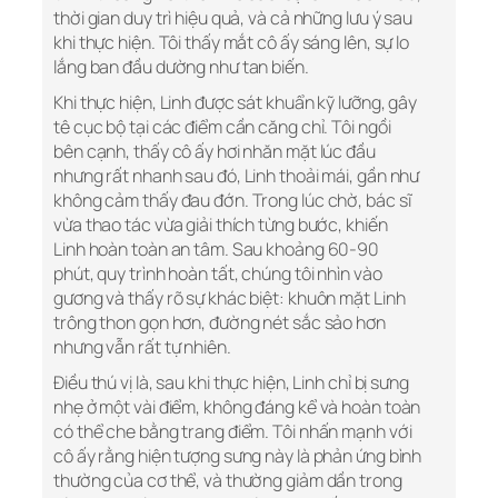
thời gian duy trì hiệu quả, và cả những lưu ý sau
khi thực hiện. Tôi thấy mắt cô ấy sáng lên, sự lo
lắng ban đầu dường như tan biến.
Khi thực hiện, Linh được sát khuẩn kỹ lưỡng, gây
tê cục bộ tại các điểm cần căng chỉ. Tôi ngồi
bên cạnh, thấy cô ấy hơi nhăn mặt lúc đầu
nhưng rất nhanh sau đó, Linh thoải mái, gần như
không cảm thấy đau đớn. Trong lúc chờ, bác sĩ
vừa thao tác vừa giải thích từng bước, khiến
Linh hoàn toàn an tâm. Sau khoảng 60-90
phút, quy trình hoàn tất, chúng tôi nhìn vào
gương và thấy rõ sự khác biệt: khuôn mặt Linh
trông thon gọn hơn, đường nét sắc sảo hơn
nhưng vẫn rất tự nhiên.
Điều thú vị là, sau khi thực hiện, Linh chỉ bị sưng
nhẹ ở một vài điểm, không đáng kể và hoàn toàn
có thể che bằng trang điểm. Tôi nhấn mạnh với
cô ấy rằng hiện tượng sưng này là phản ứng bình
thường của cơ thể, và thường giảm dần trong