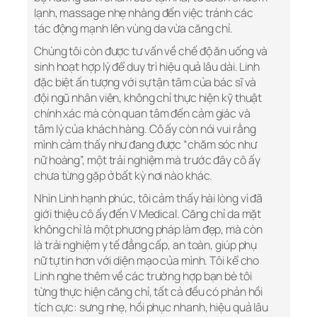
lạnh, massage nhẹ nhàng đến việc tránh các
tác động mạnh lên vùng da vừa căng chỉ.
Chúng tôi còn được tư vấn về chế độ ăn uống và
sinh hoạt hợp lý để duy trì hiệu quả lâu dài. Linh
đặc biệt ấn tượng với sự tận tâm của bác sĩ và
đội ngũ nhân viên, không chỉ thực hiện kỹ thuật
chính xác mà còn quan tâm đến cảm giác và
tâm lý của khách hàng. Cô ấy còn nói vui rằng
mình cảm thấy như đang được “chăm sóc như
nữ hoàng”, một trải nghiệm mà trước đây cô ấy
chưa từng gặp ở bất kỳ nơi nào khác.
Nhìn Linh hạnh phúc, tôi cảm thấy hài lòng vì đã
giới thiệu cô ấy đến V Medical. Căng chỉ da mặt
không chỉ là một phương pháp làm đẹp, mà còn
là trải nghiệm y tế đẳng cấp, an toàn, giúp phụ
nữ tự tin hơn với diện mạo của mình. Tôi kể cho
Linh nghe thêm về các trường hợp bạn bè tôi
từng thực hiện căng chỉ, tất cả đều có phản hồi
tích cực: sưng nhẹ, hồi phục nhanh, hiệu quả lâu