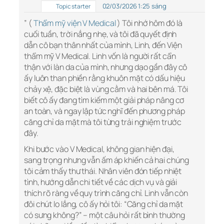
02/03/2026 1:25 sáng
Topic starter
” (
Thẩm mỹ viện V Medical
) Tôi nhớ hôm đó là
cuối tuần, trời nắng nhẹ, và tôi đã quyết định
dẫn cô bạn thân nhất của mình, Linh, đến Viện
thẩm mỹ V Medical. Linh vốn là người rất cẩn
thận với làn da của mình, nhưng dạo gần đây cô
ấy luôn than phiền rằng khuôn mặt có dấu hiệu
chảy xệ, đặc biệt là vùng cằm và hai bên má. Tôi
biết cô ấy đang tìm kiếm một giải pháp nâng cơ
an toàn, và ngay lập tức nghĩ đến phương pháp
căng chỉ da mặt mà tôi từng trải nghiệm trước
đây.
Khi bước vào V Medical, không gian hiện đại,
sang trọng nhưng vẫn ấm áp khiến cả hai chúng
tôi cảm thấy thư thái. Nhân viên đón tiếp nhiệt
tình, hướng dẫn chi tiết về các dịch vụ và giải
thích rõ ràng về quy trình căng chỉ. Linh vẫn còn
đôi chút lo lắng, cô ấy hỏi tôi: “Căng chỉ da mặt
có sưng không?” – một câu hỏi rất bình thường