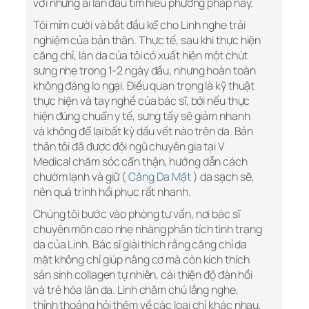
với những ai lần đầu tìm hiểu phương pháp này.
Tôi mỉm cười và bắt đầu kể cho Linh nghe trải
nghiệm của bản thân. Thực tế, sau khi thực hiện
căng chỉ, làn da của tôi có xuất hiện một chút
sưng nhẹ trong 1-2 ngày đầu, nhưng hoàn toàn
không đáng lo ngại. Điều quan trọng là kỹ thuật
thực hiện và tay nghề của bác sĩ, bởi nếu thực
hiện đúng chuẩn y tế, sưng tấy sẽ giảm nhanh
và không để lại bất kỳ dấu vết nào trên da. Bản
thân tôi đã được đội ngũ chuyên gia tại V
Medical chăm sóc cẩn thận, hướng dẫn cách
chườm lạnh và giữ (
Căng Da Mặt
) da sạch sẽ,
nên quá trình hồi phục rất nhanh.
Chúng tôi bước vào phòng tư vấn, nơi bác sĩ
chuyên môn cao nhẹ nhàng phân tích tình trạng
da của Linh. Bác sĩ giải thích rằng căng chỉ da
mặt không chỉ giúp nâng cơ mà còn kích thích
sản sinh collagen tự nhiên, cải thiện độ đàn hồi
và trẻ hóa làn da. Linh chăm chú lắng nghe,
thỉnh thoảng hỏi thêm về các loại chỉ khác nhau,