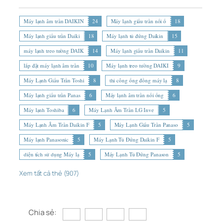
Máy lạnh âm trần DAIKIN
24
Máy lạnh giấu trần nối ố
18
Máy lạnh giấu trần Daiki
18
Máy lạnh tủ đứng Daikin
15
máy lạnh treo tường DAIK
14
Máy lạnh giấu trần Daikin
11
lắp đặt máy lạnh âm trần
10
Máy lạnh treo tường DAIKI
9
Máy Lạnh Giấu Trần Toshi
8
thi công ống đồng máy lạ
8
Máy lạnh giấu trần Panas
6
Máy lạnh âm trần nối ống
6
Máy lạnh Toshiba
6
Máy Lạnh Âm Trần LG Inve
5
Máy Lạnh Âm Trần Daikin F
5
Máy Lạnh Giấu Trần Panaso
5
Máy lạnh Panasonic
5
Máy Lạnh Tủ Đứng Daikin F
5
diện tích sử dụng Máy lạ
5
Máy Lạnh Tủ Đứng Panason
5
Xem tất cả thẻ (907)
Chia sẻ: