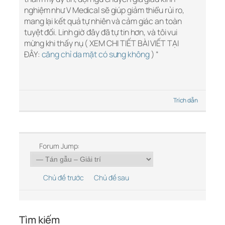
nghiệm như V Medical sẽ giúp giảm thiểu rủi ro,
mang lại kết quả tự nhiên và cảm giác an toàn
tuyệt đối. Linh giờ đây đã tự tin hơn, và tôi vui
mừng khi thấy nụ ( XEM CHI TIẾT BÀI VIẾT TẠI
ĐÂY:
căng chỉ da mặt có sưng không
) “
Trích dẫn
Forum Jump:
Chủ đề trước
Chủ đề sau
Tìm kiếm