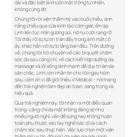
dài và đặc biệt là khuôn mặt trông tự nhiên,
không cứng đơ.
Chúng tôi rời viện thẩm mỹ vào buổi chiều, ánh
nắng chiếu qua cửa kính tạo cảm giác ấm áp.
Linh liên tục nhìn gương soi, nở nụ cười rạng rỡ.
Tôi thấy rõ sự tự tin tràn đầy trong ánh mắt cô
ấy, khác hẳn với sự lo lắng ban đầu. Trên đường
về, chúng tôi trò chuyện về các bí quyết chăm
sóc da sau căng chỉ, về cách kết hợp dưỡng da,
massage và lối sống lành mạnh để duy trì làn da
săn chắc. Linh còn nhắn tin cho tôi ngay hôm
sau, cảm ơn vì đã giới thiệu V Medical – nơi mang
đến trải nghiệm làm đẹp an toàn, sang trọng và
hiệu quả.
Qua trải nghiệm này, tôi nhận ra một điều quan
trọng: căng chỉ da mặt không đáng sợ như
nhiều người nghĩ, vấn đề sưng hay không hoàn
toàn phụ thuộc vào tay nghề bác sĩ và cách
chăm sóc sau thực hiện. Việc lựa chọn một viện
thẩm mỹ uy tín, đội ngũ chuyên gia giàu kinh