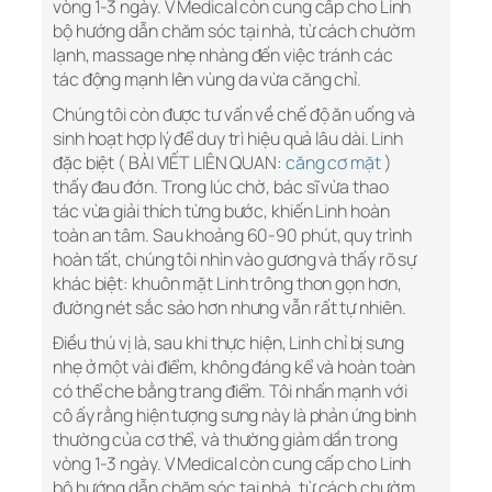
vòng 1-3 ngày. V Medical còn cung cấp cho Linh
bộ hướng dẫn chăm sóc tại nhà, từ cách chườm
lạnh, massage nhẹ nhàng đến việc tránh các
tác động mạnh lên vùng da vừa căng chỉ.
Chúng tôi còn được tư vấn về chế độ ăn uống và
sinh hoạt hợp lý để duy trì hiệu quả lâu dài. Linh
đặc biệt ( BÀI VIẾT LIÊN QUAN:
căng cơ mặt
)
thấy đau đớn. Trong lúc chờ, bác sĩ vừa thao
tác vừa giải thích từng bước, khiến Linh hoàn
toàn an tâm. Sau khoảng 60-90 phút, quy trình
hoàn tất, chúng tôi nhìn vào gương và thấy rõ sự
khác biệt: khuôn mặt Linh trông thon gọn hơn,
đường nét sắc sảo hơn nhưng vẫn rất tự nhiên.
Điều thú vị là, sau khi thực hiện, Linh chỉ bị sưng
nhẹ ở một vài điểm, không đáng kể và hoàn toàn
có thể che bằng trang điểm. Tôi nhấn mạnh với
cô ấy rằng hiện tượng sưng này là phản ứng bình
thường của cơ thể, và thường giảm dần trong
vòng 1-3 ngày. V Medical còn cung cấp cho Linh
bộ hướng dẫn chăm sóc tại nhà, từ cách chườm