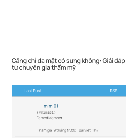
Căng chỉ da mặt có sưng không: Giải đáp
từ chuyên gia thẩm mỹ
Last Post
RSS
mimi01
(@mimi01)
Famed Member
Tham gia: 9 tháng trước
Bài viết: 1147