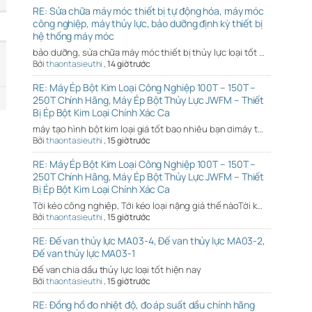
RE: Sửa chữa máy móc thiết bị tự động hóa, máy móc
công nghiệp, máy thủy lực, bảo dưỡng định kỳ thiết bị
hệ thống máy móc
bảo dưỡng, sửa chữa máy móc thiết bị thủy lực loại tốt …
Bởi
thaontasieuthi
,
14 giờ trước
RE: Máy Ép Bột Kim Loại Công Nghiệp 100T – 150T –
250T Chính Hãng, Máy Ép Bột Thủy Lực JWFM – Thiết
Bị Ép Bột Kim Loại Chính Xác Ca
máy tạo hình bột kim loại giá tốt bao nhiêu bạn ơimáy t…
Bởi
thaontasieuthi
,
15 giờ trước
RE: Máy Ép Bột Kim Loại Công Nghiệp 100T – 150T –
250T Chính Hãng, Máy Ép Bột Thủy Lực JWFM – Thiết
Bị Ép Bột Kim Loại Chính Xác Ca
Tời kéo công nghiệp, Tới kéo loại nặng giá thế nàoTời k…
Bởi
thaontasieuthi
,
15 giờ trước
RE: Đế van thủy lực MA03-4, Đế van thủy lực MA03-2,
Đế van thủy lực MA03-1
Đế van chia dầu thủy lực loại tốt hiện nay
Bởi
thaontasieuthi
,
15 giờ trước
RE: Đồng hồ đo nhiệt độ, đo áp suất dầu chính hãng