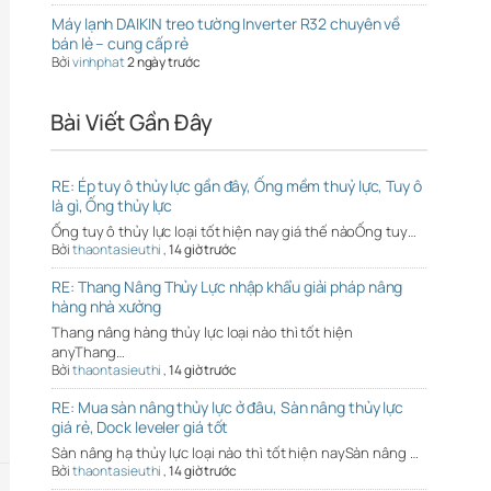
Máy lạnh DAIKIN treo tường Inverter R32 chuyên về
bán lẻ – cung cấp rẻ
Bởi
vinhphat
2 ngày trước
Bài Viết Gần Đây
RE: Ép tuy ô thủy lực gần đây, Ống mềm thuỷ lực, Tuy ô
là gì, Ống thủy lực
Ống tuy ô thủy lực loại tốt hiện nay giá thế nàoỐng tuy…
Bởi
thaontasieuthi
,
14 giờ trước
RE: Thang Nâng Thủy Lực nhập khẩu giải pháp nâng
hàng nhà xưởng
Thang nâng hàng thủy lực loại nào thì tốt hiện
anyThang…
Bởi
thaontasieuthi
,
14 giờ trước
RE: Mua sàn nâng thủy lực ở đâu, Sàn nâng thủy lực
giá rẻ, Dock leveler giá tốt
Sàn nâng hạ thủy lực loại nào thì tốt hiện naySàn nâng …
Bởi
thaontasieuthi
,
14 giờ trước