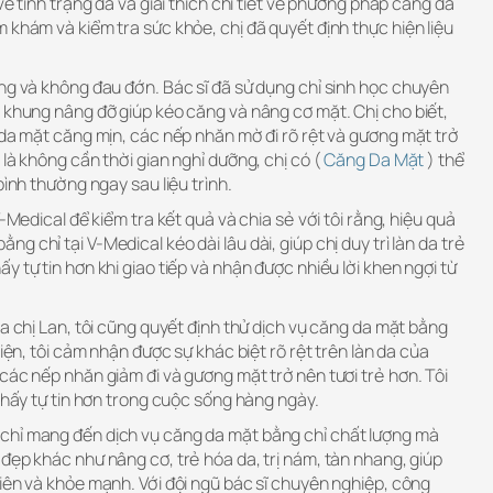
về tình trạng da và giải thích chi tiết về phương pháp căng da
 khám và kiểm tra sức khỏe, chị đã quyết định thực hiện liệu
àng và không đau đớn. Bác sĩ đã sử dụng chỉ sinh học chuyên
 khung nâng đỡ giúp kéo căng và nâng cơ mặt. Chị cho biết,
 da mặt căng mịn, các nếp nhăn mờ đi rõ rệt và gương mặt trở
 là không cần thời gian nghỉ dưỡng, chị có (
Căng Da Mặt
) thể
bình thường ngay sau liệu trình.
V-Medical để kiểm tra kết quả và chia sẻ với tôi rằng, hiệu quả
 chỉ tại V-Medical kéo dài lâu dài, giúp chị duy trì làn da trẻ
 tự tin hơn khi giao tiếp và nhận được nhiều lời khen ngợi từ
ủa chị Lan, tôi cũng quyết định thử dịch vụ căng da mặt bằng
hiện, tôi cảm nhận được sự khác biệt rõ rệt trên làn da của
các nếp nhăn giảm đi và gương mặt trở nên tươi trẻ hơn. Tôi
 thấy tự tin hơn trong cuộc sống hàng ngày.
chỉ mang đến dịch vụ căng da mặt bằng chỉ chất lượng mà
đẹp khác như nâng cơ, trẻ hóa da, trị nám, tàn nhang, giúp
iên và khỏe mạnh. Với đội ngũ bác sĩ chuyên nghiệp, công