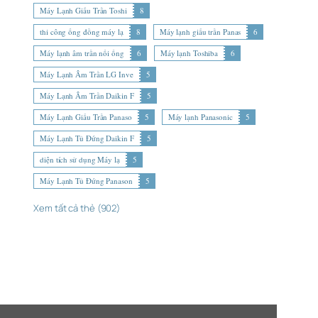
Máy Lạnh Giấu Trần Toshi
8
thi công ống đồng máy lạ
8
Máy lạnh giấu trần Panas
6
Máy lạnh âm trần nối ống
6
Máy lạnh Toshiba
6
Máy Lạnh Âm Trần LG Inve
5
Máy Lạnh Âm Trần Daikin F
5
Máy Lạnh Giấu Trần Panaso
5
Máy lạnh Panasonic
5
Máy Lạnh Tủ Đứng Daikin F
5
diện tích sử dụng Máy lạ
5
Máy Lạnh Tủ Đứng Panason
5
Xem tất cả thẻ (902)