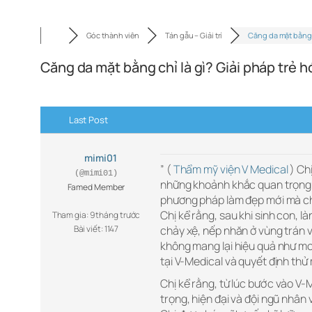
Góc thành viên
Tán gẫu – Giải trí
Căng da mặt bằng
Căng da mặt bằng chỉ là gì? Giải pháp trẻ h
Last Post
mimi01
” (
Thẩm mỹ viện V Medical
) Chị
(@mimi01)
những khoảnh khắc quan trọng củ
Famed Member
phương pháp làm đẹp mới mà chị
Chị kể rằng, sau khi sinh con, l
Tham gia: 9 tháng trước
Bài viết: 1147
chảy xệ, nếp nhăn ở vùng trán
không mang lại hiệu quả như mo
tại V-Medical và quyết định thử 
Chị kể rằng, từ lúc bước vào V-
trọng, hiện đại và đội ngũ nhân