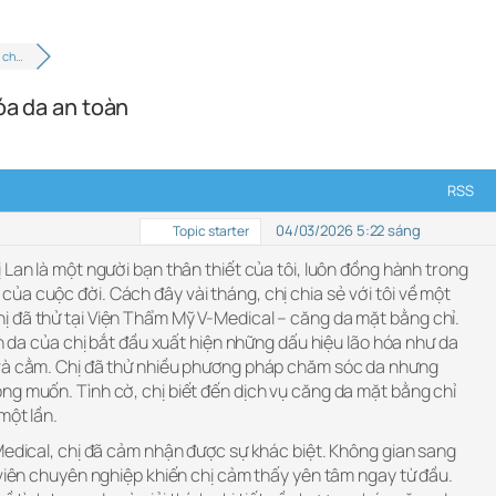
 ch…
óa da an toàn
RSS
04/03/2026 5:22 sáng
Topic starter
 Lan là một người bạn thân thiết của tôi, luôn đồng hành trong
a cuộc đời. Cách đây vài tháng, chị chia sẻ với tôi về một
 đã thử tại Viện Thẩm Mỹ V-Medical – căng da mặt bằng chỉ.
àn da của chị bắt đầu xuất hiện những dấu hiệu lão hóa như da
 và cằm. Chị đã thử nhiều phương pháp chăm sóc da nhưng
ng muốn. Tình cờ, chị biết đến dịch vụ căng da mặt bằng chỉ
một lần.
Medical, chị đã cảm nhận được sự khác biệt. Không gian sang
 viên chuyên nghiệp khiến chị cảm thấy yên tâm ngay từ đầu.