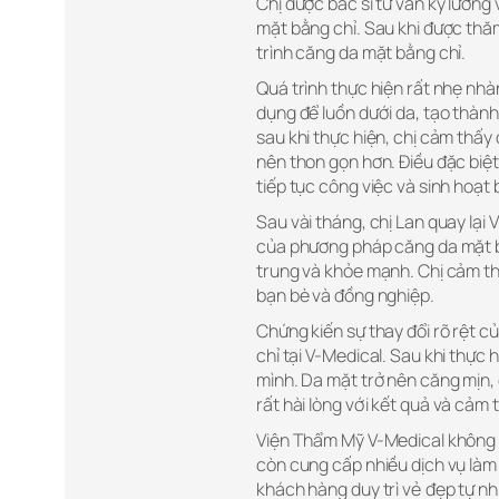
Chị được bác sĩ tư vấn kỹ lưỡng 
mặt bằng chỉ. Sau khi được thăm
trình căng da mặt bằng chỉ.
Quá trình thực hiện rất nhẹ nh
dụng để luồn dưới da, tạo thành
sau khi thực hiện, chị cảm thấy
nên thon gọn hơn. Điều đặc biệt
tiếp tục công việc và sinh hoạt 
Sau vài tháng, chị Lan quay lại 
của phương pháp căng da mặt bằng
trung và khỏe mạnh. Chị cảm thấy
bạn bè và đồng nghiệp.
Chứng kiến sự thay đổi rõ rệt c
chỉ tại V-Medical. Sau khi thực 
mình. Da mặt trở nên căng mịn, 
rất hài lòng với kết quả và cảm
Viện Thẩm Mỹ V-Medical không 
còn cung cấp nhiều dịch vụ làm 
khách hàng duy trì vẻ đẹp tự nh