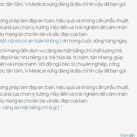
óc tận tâm, V-Medical xứng đáng là địa chỉ tin cậy để bạn gửi
ơng pháp làm đẹp an toàn, hiệu quả và không cần phẫu thuật,
cal là lựa chọn lý tưởng. Hãy đến và trải nghiệm để cảm nhận
y mang lại cho làn da và sắc đẹp của bạn.
ặt nội soi có an toàn không
) ơn trong cuộc sống hàng ngày.
chỉ mang đến dịch vụ căng da mặt bằng chỉ chất lượng mà
đẹp khác như nâng cơ, trẻ hóa da, trị nám, tàn nhang, giúp
iên và khỏe mạnh. Với đội ngũ bác sĩ chuyên nghiệp, công
óc tận tâm, V-Medical xứng đáng là địa chỉ tin cậy để bạn gửi
ơng pháp làm đẹp an toàn, hiệu quả và không cần phẫu thuật,
cal là lựa chọn lý tưởng. Hãy đến và trải nghiệm để cảm nhận
y mang lại cho làn da và sắc đẹp của bạn.
:
căng da mặt bằng chỉ là gì
) “
Trích dẫn