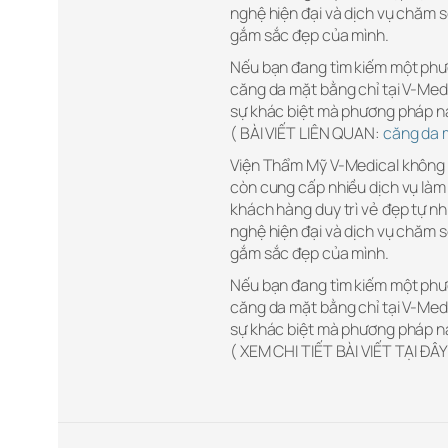
nghệ hiện đại và dịch vụ chăm s
gắm sắc đẹp của mình.
Nếu bạn đang tìm kiếm một phư
căng da mặt bằng chỉ tại V-Medi
sự khác biệt mà phương pháp nà
( BÀI VIẾT LIÊN QUAN:
căng da m
Viện Thẩm Mỹ V-Medical không 
còn cung cấp nhiều dịch vụ làm 
khách hàng duy trì vẻ đẹp tự nh
nghệ hiện đại và dịch vụ chăm s
gắm sắc đẹp của mình.
Nếu bạn đang tìm kiếm một phư
căng da mặt bằng chỉ tại V-Medi
sự khác biệt mà phương pháp nà
( XEM CHI TIẾT BÀI VIẾT TẠI ĐÂY