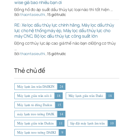
wise giá bao nhiêu bạn ơi
Đồng hồ đo áp suất dầu thủy lực loại nào thì tốt hiện …
Bởi
thaontasieuthi
,
15 giờ trước
RE: Xe lọc dầu thủy lực chính hãng, Máy lọc dầu thủy
lực cho hệ thống máy ép, Máy lọc dầu thủy lực cho
máy CNC, Bộ lọc dầu thủy lực công suất lớn
Động cơ thủy lực áp cao giá thế nào bạn ơiĐộng cơ thủy
…
Bởi
thaontasieuthi
,
15 giờ trước
Thẻ chủ đề
Máy lạnh âm trần DAIKIN
24
Máy lạnh giấu trần nối ố
18
Máy lạnh giấu trần Daiki
18
Máy lạnh tủ đứng Daikin
15
máy lạnh treo tường DAIK
14
Máy lạnh giấu trần Daikin
11
lắp đặt máy lạnh âm trần
10
Máy lạnh treo tường DAIKI
9