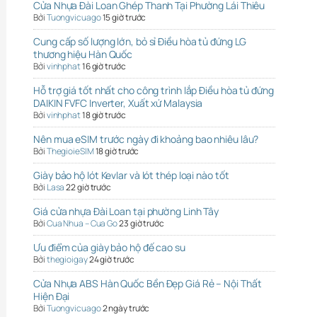
Cửa Nhựa Đài Loan Ghép Thanh Tại Phường Lái Thiêu
Bởi
Tuongvicuago
15 giờ trước
Cung cấp số lượng lớn, bỏ sỉ Điều hòa tủ đứng LG
thương hiệu Hàn Quốc
Bởi
vinhphat
16 giờ trước
Hỗ trợ giá tốt nhất cho công trình lắp Điều hòa tủ đứng
DAIKIN FVFC Inverter, Xuất xứ Malaysia
Bởi
vinhphat
18 giờ trước
Nên mua eSIM trước ngày đi khoảng bao nhiêu lâu?
Bởi
ThegioieSIM
18 giờ trước
Giày bảo hộ lót Kevlar và lót thép loại nào tốt
Bởi
Lasa
22 giờ trước
Giá cửa nhựa Đài Loan tại phường Linh Tây
Bởi
Cua Nhua – Cua Go
23 giờ trước
Ưu điểm của giày bảo hộ đế cao su
Bởi
thegioigay
24 giờ trước
Cửa Nhựa ABS Hàn Quốc Bền Đẹp Giá Rẻ – Nội Thất
Hiện Đại
Bởi
Tuongvicuago
2 ngày trước