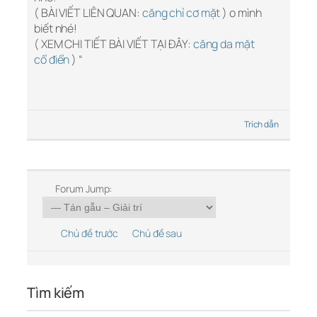
( BÀI VIẾT LIÊN QUAN:
căng chỉ cơ mặt
) o mình
biết nhé!
( XEM CHI TIẾT BÀI VIẾT TẠI ĐÂY:
căng da mặt
cổ điển
) “
Trích dẫn
Forum Jump:
Chủ đề trước
Chủ đề sau
Tìm kiếm