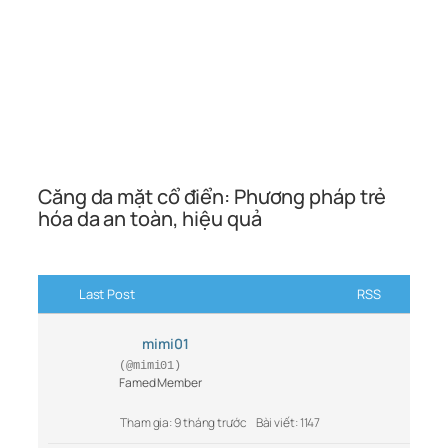
Căng da mặt cổ điển: Phương pháp trẻ
hóa da an toàn, hiệu quả
Last Post
RSS
mimi01
(@mimi01)
Famed Member
Tham gia: 9 tháng trước
Bài viết: 1147