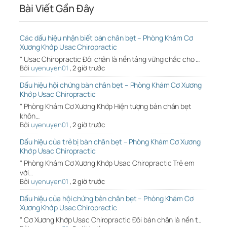
Bài Viết Gần Đây
Các dấu hiệu nhận biết bàn chân bẹt – Phòng Khám Cơ
Xương Khớp Usac Chiropractic
" Usac Chiropractic Đôi chân là nền tảng vững chắc cho …
Bởi
uyenuyen01
,
2 giờ trước
Dấu hiệu hội chứng bàn chân bẹt – Phòng Khám Cơ Xương
Khớp Usac Chiropractic
" Phòng Khám Cơ Xương Khớp Hiện tượng bàn chân bẹt
khôn…
Bởi
uyenuyen01
,
2 giờ trước
Dấu hiệu của trẻ bị bàn chân bẹt – Phòng Khám Cơ Xương
Khớp Usac Chiropractic
" Phòng Khám Cơ Xương Khớp Usac Chiropractic Trẻ em
với…
Bởi
uyenuyen01
,
2 giờ trước
Dấu hiệu của hội chứng bàn chân bẹt – Phòng Khám Cơ
Xương Khớp Usac Chiropractic
" Cơ Xương Khớp Usac Chiropractic Đôi bàn chân là nền t…