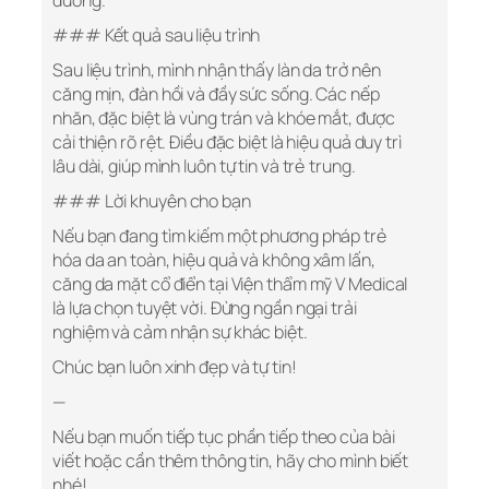
dưỡng.
### Kết quả sau liệu trình
Sau liệu trình, mình nhận thấy làn da trở nên
căng mịn, đàn hồi và đầy sức sống. Các nếp
nhăn, đặc biệt là vùng trán và khóe mắt, được
cải thiện rõ rệt. Điều đặc biệt là hiệu quả duy trì
lâu dài, giúp mình luôn tự tin và trẻ trung.
### Lời khuyên cho bạn
Nếu bạn đang tìm kiếm một phương pháp trẻ
hóa da an toàn, hiệu quả và không xâm lấn,
căng da mặt cổ điển tại Viện thẩm mỹ V Medical
là lựa chọn tuyệt vời. Đừng ngần ngại trải
nghiệm và cảm nhận sự khác biệt.
Chúc bạn luôn xinh đẹp và tự tin!
—
Nếu bạn muốn tiếp tục phần tiếp theo của bài
viết hoặc cần thêm thông tin, hãy cho mình biết
nhé!