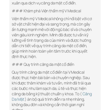
xuân qua dịch vụ căng da mặt cổ điển.
### Khám phá Viện thẩm mỹ V Medical
Viện thẩm mỹ V Medical không chỉ nổi bật với cơ
sở vật chất hiện đại và sang trọng, mà còn gây
ấn tượng mạnh mẽ với đội ngũ bác sĩ và chuyên
viên giàu kinh nghiệm. Mình đã được tư vấn kỹ
lưỡng về tình trạng da của mình và được hướng
dẫn chi tiết về quy trình căng da mặt cổ điển,
giúp mình hoàn toàn yên tâm trước khi quyết
định thực hiện.
### Quy trình căng da mặt cổ điển
Quy trình căng da mặt cổ điển tại V Medical
được thực hiện bài bản và chuyên nghiệp. Sau
khi được thăm khám và tư vấn, mình đã trải qua
các bước như làm sạch da, ủ tê và thực hiện
căng da bằng kỹ thuật chuẩn y khoa. To (
Căng
Da Mặt
) àn bộ quá trình diễn ra nhẹ nhàng,
không đau đớn và không cần thời gian nghỉ