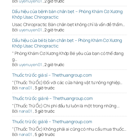
Bởi
uyenuyen01
,
2 giờ trước
Dấu hiệu của bệnh bàn chân bẹt – Phòng Khám Cơ Xương
Khớp Usac Chiropractic
Usac Chiropractic Bàn chân bẹt không chỉ là vấn đề thẩm…
Bởi
uyenuyen01
,
2 giờ trước
Dấu hiệu của bé bị bàn chân bẹt – Phòng Khám Cơ Xương
Khớp Usac Chiropractic
" Phòng Khám Cơ Xương Khớp Bé yêu của bạn có thể đang
g…
Bởi
uyenuyen01
,
2 giờ trước
Thuốc trừ ốc giá sỉ – Thethuangroup.com
"(Thuốc Trừ Ốc) Đối với các cửa hàng vật tư nông nghiệp…
Bởi
nana01
,
3 giờ trước
Thuốc trừ ốc giá rẻ – Thethuangroup.com
"(Thuốc Trừ Ốc) Chi phí đầu tư luôn là một trong những …
Bởi
nana01
,
3 giờ trước
Thuốc trừ ốc giá lẻ – Thethuangroup.com
"(Thuốc Trừ Ốc) Không phải ai cũng có nhu cầu mua thuốc…
Bởi
nana01
,
5 giờ trước