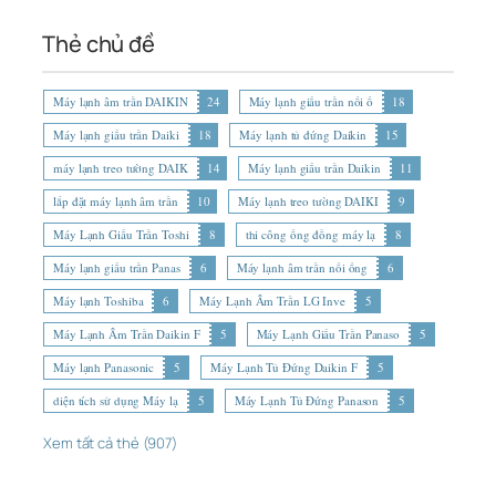
Thẻ chủ đề
Máy lạnh âm trần DAIKIN
24
Máy lạnh giấu trần nối ố
18
Máy lạnh giấu trần Daiki
18
Máy lạnh tủ đứng Daikin
15
máy lạnh treo tường DAIK
14
Máy lạnh giấu trần Daikin
11
lắp đặt máy lạnh âm trần
10
Máy lạnh treo tường DAIKI
9
Máy Lạnh Giấu Trần Toshi
8
thi công ống đồng máy lạ
8
Máy lạnh giấu trần Panas
6
Máy lạnh âm trần nối ống
6
Máy lạnh Toshiba
6
Máy Lạnh Âm Trần LG Inve
5
Máy Lạnh Âm Trần Daikin F
5
Máy Lạnh Giấu Trần Panaso
5
Máy lạnh Panasonic
5
Máy Lạnh Tủ Đứng Daikin F
5
diện tích sử dụng Máy lạ
5
Máy Lạnh Tủ Đứng Panason
5
Xem tất cả thẻ (907)