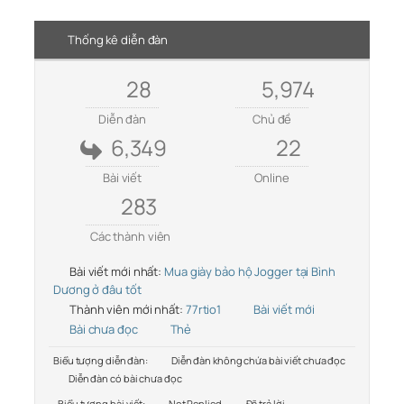
Thống kê diễn đàn
28
5,974
Diễn đàn
Chủ đề
6,349
22
Bài viết
Online
283
Các thành viên
Bài viết mới nhất:
Mua giày bảo hộ Jogger tại Bình
Dương ở đâu tốt
Thành viên mới nhất:
77rtio1
Bài viết mới
Bài chưa đọc
Thẻ
Biểu tượng diễn đàn:
Diễn đàn không chứa bài viết chưa đọc
Diễn đàn có bài chưa đọc
Biểu tượng bài viết:
Not Replied
Đã trả lời