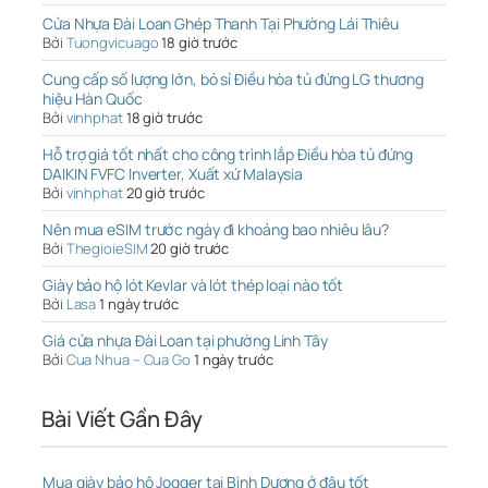
Cửa Nhựa Đài Loan Ghép Thanh Tại Phường Lái Thiêu
Bởi
Tuongvicuago
18 giờ trước
Cung cấp số lượng lớn, bỏ sỉ Điều hòa tủ đứng LG thương
hiệu Hàn Quốc
Bởi
vinhphat
18 giờ trước
Hỗ trợ giá tốt nhất cho công trình lắp Điều hòa tủ đứng
DAIKIN FVFC Inverter, Xuất xứ Malaysia
Bởi
vinhphat
20 giờ trước
Nên mua eSIM trước ngày đi khoảng bao nhiêu lâu?
Bởi
ThegioieSIM
20 giờ trước
Giày bảo hộ lót Kevlar và lót thép loại nào tốt
Bởi
Lasa
1 ngày trước
Giá cửa nhựa Đài Loan tại phường Linh Tây
Bởi
Cua Nhua – Cua Go
1 ngày trước
Bài Viết Gần Đây
Mua giày bảo hộ Jogger tại Bình Dương ở đâu tốt