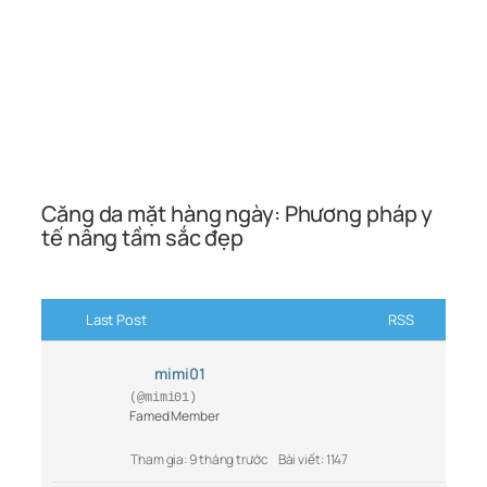
Căng da mặt hàng ngày: Phương pháp y
tế nâng tầm sắc đẹp
Last Post
RSS
mimi01
(@mimi01)
Famed Member
Tham gia: 9 tháng trước
Bài viết: 1147