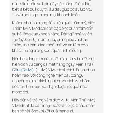
mịn, săn chắc và tràn đầy sức sống. Điều đặc
biệt là kết quả duy trì lâu dài, giúp cô ấy luôn tự
tin và rạng ngời trong mọi khoảnh khắc.
Không chỉ chú trọng đến hiệu quả thẩm mỹ, Viện
Thẩm Mỹ V Medical còn đặc biệt quan tâm đến
sự hài lòng của khách hàng. Đội ngũ nhân viên
tại đây luôn tận tâm, chuyên nghiệp và thân
thiện, tạo cảm giác thoải mái và an tâm cho
khách hàng trong suốt quá trình điều trị.
Nếu bạn đang tìm kiếm một địa chỉ uy tín để thực
hiện dịch vụ căng da mặt hàng ngày, Viện Thẩ (
Căng Da Mặt
) m Mỹ V Medical chính là lựa chọn
hoàn hảo. Với công nghệ hiện đại, đội ngũ
chuyên gia giàu kinh nghiệm và dịch vụ chăm
sóc tận tình, bạn sẽ nhận được kết quả như
mong đợi.
Hãy đến và trải nghiệm dịch vụ tại Viện Thẩm Mỹ
V Medical để cảm nhận sự khác biệt. Chắc chắn
bạn sẽ hài lòng với kết quả mang lại.