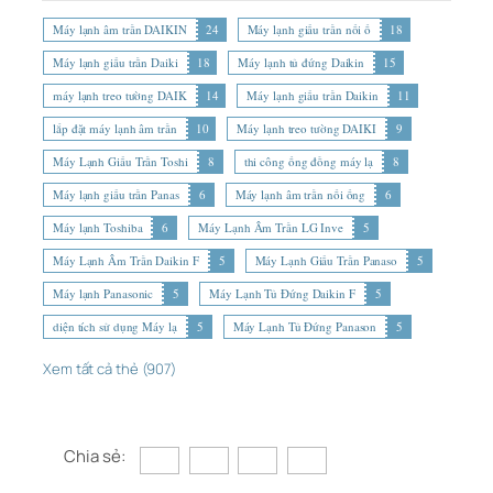
Máy lạnh âm trần DAIKIN
24
Máy lạnh giấu trần nối ố
18
Máy lạnh giấu trần Daiki
18
Máy lạnh tủ đứng Daikin
15
máy lạnh treo tường DAIK
14
Máy lạnh giấu trần Daikin
11
lắp đặt máy lạnh âm trần
10
Máy lạnh treo tường DAIKI
9
Máy Lạnh Giấu Trần Toshi
8
thi công ống đồng máy lạ
8
Máy lạnh giấu trần Panas
6
Máy lạnh âm trần nối ống
6
Máy lạnh Toshiba
6
Máy Lạnh Âm Trần LG Inve
5
Máy Lạnh Âm Trần Daikin F
5
Máy Lạnh Giấu Trần Panaso
5
Máy lạnh Panasonic
5
Máy Lạnh Tủ Đứng Daikin F
5
diện tích sử dụng Máy lạ
5
Máy Lạnh Tủ Đứng Panason
5
Xem tất cả thẻ (907)
Chia sẻ: