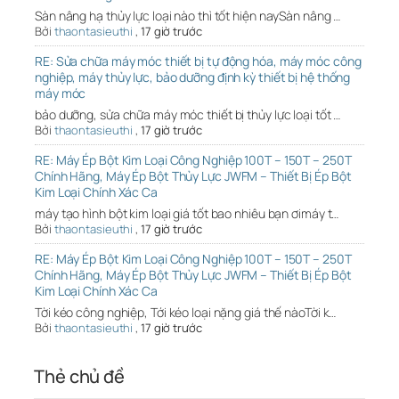
Sàn nâng hạ thủy lực loại nào thì tốt hiện naySàn nâng …
Bởi
thaontasieuthi
,
17 giờ trước
RE: Sửa chữa máy móc thiết bị tự động hóa, máy móc công
nghiệp, máy thủy lực, bảo dưỡng định kỳ thiết bị hệ thống
máy móc
bảo dưỡng, sửa chữa máy móc thiết bị thủy lực loại tốt …
Bởi
thaontasieuthi
,
17 giờ trước
RE: Máy Ép Bột Kim Loại Công Nghiệp 100T – 150T – 250T
Chính Hãng, Máy Ép Bột Thủy Lực JWFM – Thiết Bị Ép Bột
Kim Loại Chính Xác Ca
máy tạo hình bột kim loại giá tốt bao nhiêu bạn ơimáy t…
Bởi
thaontasieuthi
,
17 giờ trước
RE: Máy Ép Bột Kim Loại Công Nghiệp 100T – 150T – 250T
Chính Hãng, Máy Ép Bột Thủy Lực JWFM – Thiết Bị Ép Bột
Kim Loại Chính Xác Ca
Tời kéo công nghiệp, Tới kéo loại nặng giá thế nàoTời k…
Bởi
thaontasieuthi
,
17 giờ trước
Thẻ chủ đề