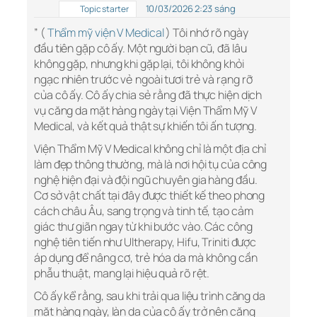
10/03/2026 2:23 sáng
Topic starter
” (
Thẩm mỹ viện V Medical
) Tôi nhớ rõ ngày
đầu tiên gặp cô ấy. Một người bạn cũ, đã lâu
không gặp, nhưng khi gặp lại, tôi không khỏi
ngạc nhiên trước vẻ ngoài tươi trẻ và rạng rỡ
của cô ấy. Cô ấy chia sẻ rằng đã thực hiện dịch
vụ căng da mặt hàng ngày tại Viện Thẩm Mỹ V
Medical, và kết quả thật sự khiến tôi ấn tượng.
Viện Thẩm Mỹ V Medical không chỉ là một địa chỉ
làm đẹp thông thường, mà là nơi hội tụ của công
nghệ hiện đại và đội ngũ chuyên gia hàng đầu.
Cơ sở vật chất tại đây được thiết kế theo phong
cách châu Âu, sang trọng và tinh tế, tạo cảm
giác thư giãn ngay từ khi bước vào. Các công
nghệ tiên tiến như Ultherapy, Hifu, Triniti được
áp dụng để nâng cơ, trẻ hóa da mà không cần
phẫu thuật, mang lại hiệu quả rõ rệt.
Cô ấy kể rằng, sau khi trải qua liệu trình căng da
mặt hàng ngày, làn da của cô ấy trở nên căng