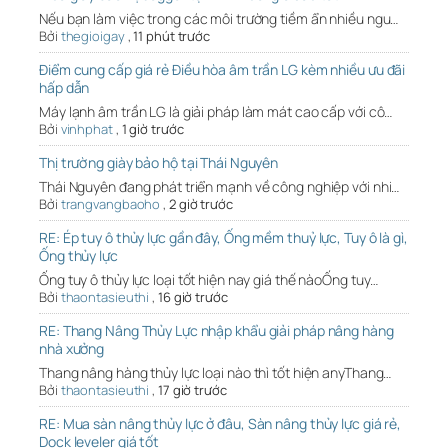
Nếu bạn làm việc trong các môi trường tiềm ẩn nhiều ngu…
Bởi
thegioigay
,
11 phút trước
Điểm cung cấp giá rẻ Điều hòa âm trần LG kèm nhiều ưu đãi
hấp dẫn
Máy lạnh âm trần LG là giải pháp làm mát cao cấp với cô…
Bởi
vinhphat
,
1 giờ trước
Thị trường giày bảo hộ tại Thái Nguyên
Thái Nguyên đang phát triển mạnh về công nghiệp với nhi…
Bởi
trangvangbaoho
,
2 giờ trước
RE: Ép tuy ô thủy lực gần đây, Ống mềm thuỷ lực, Tuy ô là gì,
Ống thủy lực
Ống tuy ô thủy lực loại tốt hiện nay giá thế nàoỐng tuy…
Bởi
thaontasieuthi
,
16 giờ trước
RE: Thang Nâng Thủy Lực nhập khẩu giải pháp nâng hàng
nhà xưởng
Thang nâng hàng thủy lực loại nào thì tốt hiện anyThang…
Bởi
thaontasieuthi
,
17 giờ trước
RE: Mua sàn nâng thủy lực ở đâu, Sàn nâng thủy lực giá rẻ,
Dock leveler giá tốt