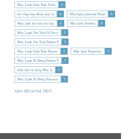
Máy Lạnh Giấu Trần Toshi
8
thi công ống đồng máy lạ
8
Máy lạnh giấu trần Panas
6
Máy lạnh âm trần nối ống
6
Máy lạnh Toshiba
6
Máy Lạnh Âm Trần LG Inve
5
Máy Lạnh Âm Trần Daikin F
5
Máy Lạnh Giấu Trần Panaso
5
Máy lạnh Panasonic
5
Máy Lạnh Tủ Đứng Daikin F
5
diện tích sử dụng Máy lạ
5
Máy Lạnh Tủ Đứng Panason
5
Xem tất cả thẻ (907)