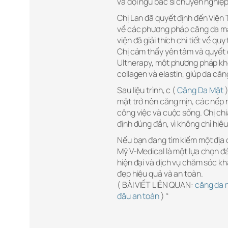
và đội ngũ bác sĩ chuyên nghiệp
Chị Lan đã quyết định đến Viện 
về các phương pháp căng da mặt 
viện đã giải thích chi tiết về q
Chị cảm thấy yên tâm và quyết 
Ultherapy, một phương pháp khô
collagen và elastin, giúp da că
Sau liệu trình, c (
Căng Da Mặt
)
mặt trở nên căng mịn, các nếp n
công việc và cuộc sống. Chị chi
định đúng đắn, vì không chỉ hiệ
Nếu bạn đang tìm kiếm một địa c
Mỹ V-Medical là một lựa chọn đ
hiện đại và dịch vụ chăm sóc kh
đẹp hiệu quả và an toàn.
( BÀI VIẾT LIÊN QUAN:
căng da 
đâu an toàn
) “