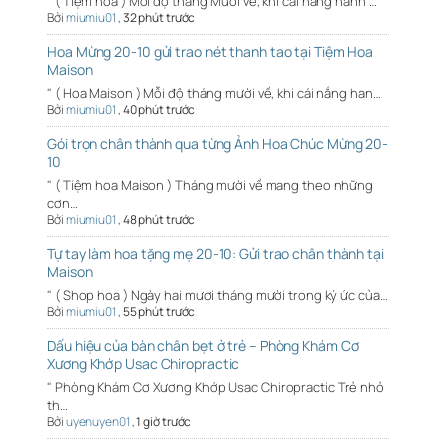
" ( Tiệm hoa ) Mỗi độ tháng Mười về, khi cái nắng hanh …
Bởi
miumiu01
,
32 phút trước
Hoa Mừng 20-10 gửi trao nét thanh tao tại Tiệm Hoa
Maison
" ( Hoa Maison ) Mỗi độ tháng mười về, khi cái nắng han…
Bởi
miumiu01
,
40 phút trước
Gói trọn chân thành qua từng Ảnh Hoa Chúc Mừng 20-
10
" ( Tiệm hoa Maison ) Tháng mười về mang theo những
cơn…
Bởi
miumiu01
,
48 phút trước
Tự tay làm hoa tặng mẹ 20-10: Gửi trao chân thành tại
Maison
" ( Shop hoa ) Ngày hai mươi tháng mười trong ký ức của…
Bởi
miumiu01
,
55 phút trước
Dấu hiệu của bàn chân bẹt ở trẻ – Phòng Khám Cơ
Xương Khớp Usac Chiropractic
" Phòng Khám Cơ Xương Khớp Usac Chiropractic Trẻ nhỏ
th…
Bởi
uyenuyen01
,
1 giờ trước