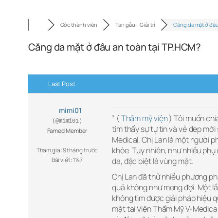
Góc thành viên
Tán gẫu – Giải trí
Căng da mặt ở đâ
Căng da mặt ở đâu an toàn tại TP.HCM?
Last Post
mimi01
” (
Thẩm mỹ viện
) Tôi muốn chia
(@mimi01)
tìm thấy sự tự tin và vẻ đẹp mới
Famed Member
Medical. Chị Lan là một người 
khỏe. Tuy nhiên, như nhiều phụ 
Tham gia: 9 tháng trước
Bài viết: 1147
da, đặc biệt là vùng mặt.
Chị Lan đã thử nhiều phương phá
quả không như mong đợi. Một lần
không tìm được giải pháp hiệu q
mặt tại Viện Thẩm Mỹ V-Medical,