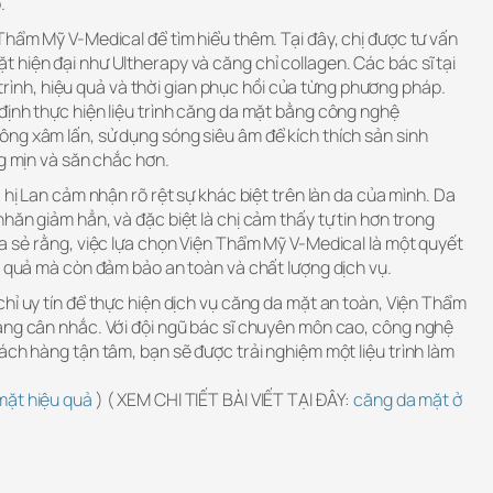
.
Thẩm Mỹ V-Medical để tìm hiểu thêm. Tại đây, chị được tư vấn
hiện đại như Ultherapy và căng chỉ collagen. Các bác sĩ tại
uy trình, hiệu quả và thời gian phục hồi của từng phương pháp.
định thực hiện liệu trình căng da mặt bằng công nghệ
ng xâm lấn, sử dụng sóng siêu âm để kích thích sản sinh
ng mịn và săn chắc hơn.
 hị Lan cảm nhận rõ rệt sự khác biệt trên làn da của mình. Da
hăn giảm hẳn, và đặc biệt là chị cảm thấy tự tin hơn trong
a sẻ rằng, việc lựa chọn Viện Thẩm Mỹ V-Medical là một quyết
u quả mà còn đảm bảo an toàn và chất lượng dịch vụ.
hỉ uy tín để thực hiện dịch vụ căng da mặt an toàn, Viện Thẩm
áng cân nhắc. Với đội ngũ bác sĩ chuyên môn cao, công nghệ
ách hàng tận tâm, bạn sẽ được trải nghiệm một liệu trình làm
mặt hiệu quả
) ( XEM CHI TIẾT BÀI VIẾT TẠI ĐÂY:
căng da mặt ở