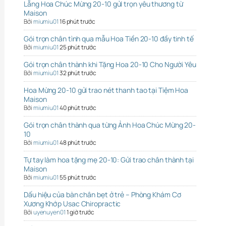
Lẵng Hoa Chúc Mừng 20-10 gửi trọn yêu thương từ
Maison
Bởi
miumiu01
16 phút trước
Gói trọn chân tình qua mẫu Hoa Tiền 20-10 đầy tinh tế
Bởi
miumiu01
25 phút trước
Gói trọn chân thành khi Tặng Hoa 20-10 Cho Người Yêu
Bởi
miumiu01
32 phút trước
Hoa Mừng 20-10 gửi trao nét thanh tao tại Tiệm Hoa
Maison
Bởi
miumiu01
40 phút trước
Gói trọn chân thành qua từng Ảnh Hoa Chúc Mừng 20-
10
Bởi
miumiu01
48 phút trước
Tự tay làm hoa tặng mẹ 20-10: Gửi trao chân thành tại
Maison
Bởi
miumiu01
55 phút trước
Dấu hiệu của bàn chân bẹt ở trẻ – Phòng Khám Cơ
Xương Khớp Usac Chiropractic
Bởi
uyenuyen01
1 giờ trước