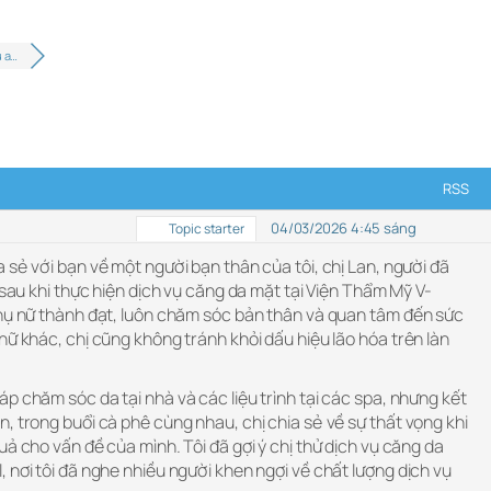
u a…
RSS
04/03/2026 4:45 sáng
Topic starter
 sẻ với bạn về một người bạn thân của tôi, chị Lan, người đã
 sau khi thực hiện dịch vụ căng da mặt tại Viện Thẩm Mỹ V-
phụ nữ thành đạt, luôn chăm sóc bản thân và quan tâm đến sức
nữ khác, chị cũng không tránh khỏi dấu hiệu lão hóa trên làn
p chăm sóc da tại nhà và các liệu trình tại các spa, nhưng kết
, trong buổi cà phê cùng nhau, chị chia sẻ về sự thất vọng khi
uả cho vấn đề của mình. Tôi đã gợi ý chị thử dịch vụ căng da
 nơi tôi đã nghe nhiều người khen ngợi về chất lượng dịch vụ