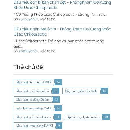
Dấu hiệu con bị bàn chân bẹt – Phòng Khám Cơ Xương
Khớp Usac Chiropractic
" Cơ Xương Khớp Usac Chiropractic <strong>Nhìn th…
Bởi
uyenuyen01
,
1 giờ trước
Dấu hiệu chân bẹt ở trẻ – Phòng Khám Cơ Xương Khớp
Usac Chiropractic
" Usac Chiropractic Trẻ nhỏ với bàn chân bẹt thường
gặp…
Bởi
uyenuyen01
,
1 giờ trước
Thẻ chủ đề
Máy lạnh âm trần DAIKIN
24
Máy lạnh giấu trần nối ố
18
Máy lạnh giấu trần Daiki
18
Máy lạnh tủ đứng Daikin
15
máy lạnh treo tường DAIK
14
Máy lạnh giấu trần Daikin
11
lắp đặt máy lạnh âm trần
10
Máy lạnh treo tường DAIKI
9