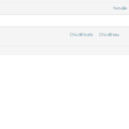
Trích dẫn
Chủ đề trước
Chủ đề sau