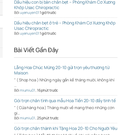
Dấu hiệu con bị bàn chân bẹt – Phòng Khám Cơ Xương
Khớp Usac Chiropractic
Bởi
uyenuyen01
1 giờ trước
Dấu hiệu chân bẹt ở trẻ – Phòng Khám Cơ Xương Khớp
Usac Chiropractic
Bởi
uyenuyen01
1 giờ trước
Bài Viết Gần Đây
Lẵng Hoa Chúc Mừng 20-10 gửi trọn yêu thương từ
Maison
" ( Shop hoa ) Những ngày gần kề tháng mười, không khí
…
Bởi
miumiu01
,
16 phút trước
Gói trọn chân tình qua mẫu Hoa Tiền 20-10 đầy tinh tế
" ( Cửa hàng hoa ) Tháng mười về mang theo những cơn
gi…
Bởi
miumiu01
,
25 phút trước
Gói trọn chân thành khi Tặng Hoa 20-10 Cho Người Yêu