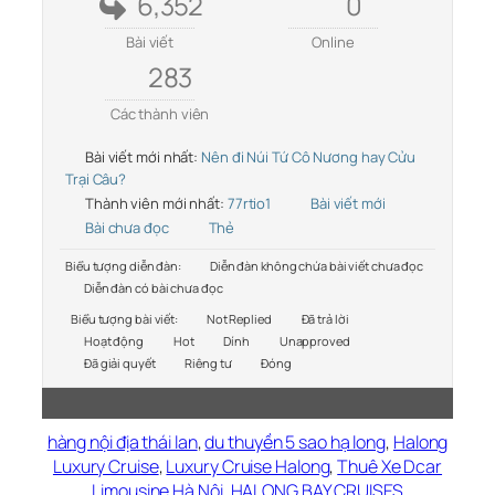
6,352
0
Bài viết
Online
283
Các thành viên
Bài viết mới nhất:
Nên đi Núi Tứ Cô Nương hay Cửu
Trại Câu?
Thành viên mới nhất:
77rtio1
Bài viết mới
Bài chưa đọc
Thẻ
Biểu tượng diễn đàn:
Diễn đàn không chứa bài viết chưa đọc
Diễn đàn có bài chưa đọc
Biểu tượng bài viết:
Not Replied
Đã trả lời
Hoạt động
Hot
Dính
Unapproved
Đã giải quyết
Riêng tư
Đóng
hàng nội địa thái lan
,
du thuyền 5 sao hạ long
,
Halong
Luxury Cruise
,
Luxury Cruise Halong
,
Thuê Xe Dcar
Limousine Hà Nội
,
HALONG BAY CRUISES