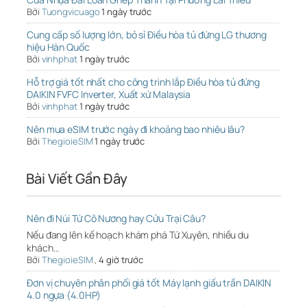
Bởi
Tuongvicuago
1 ngày trước
Cung cấp số lượng lớn, bỏ sỉ Điều hòa tủ đứng LG thương
hiệu Hàn Quốc
Bởi
vinhphat
1 ngày trước
Hỗ trợ giá tốt nhất cho công trình lắp Điều hòa tủ đứng
DAIKIN FVFC Inverter, Xuất xứ Malaysia
Bởi
vinhphat
1 ngày trước
Nên mua eSIM trước ngày đi khoảng bao nhiêu lâu?
Bởi
ThegioieSIM
1 ngày trước
Bài Viết Gần Đây
Nên đi Núi Tứ Cô Nương hay Cửu Trại Câu?
Nếu đang lên kế hoạch khám phá Tứ Xuyên, nhiều du
khách…
Bởi
ThegioieSIM
,
4 giờ trước
Đơn vị chuyên phân phối giá tốt Máy lạnh giấu trần DAIKIN
4.0 ngựa (4.0HP)