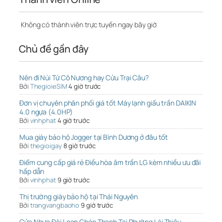
Không có thành viên trực tuyến ngay bây giờ
Chủ đề gần đây
Nên đi Núi Tứ Cô Nương hay Cửu Trại Câu?
Bởi
ThegioieSIM
4 giờ trước
Đơn vị chuyên phân phối giá tốt Máy lạnh giấu trần DAIKIN
4.0 ngựa (4.0HP)
Bởi
vinhphat
4 giờ trước
Mua giày bảo hộ Jogger tại Bình Dương ở đâu tốt
Bởi
thegioigay
8 giờ trước
Điểm cung cấp giá rẻ Điều hòa âm trần LG kèm nhiều ưu đãi
hấp dẫn
Bởi
vinhphat
9 giờ trước
Thị trường giày bảo hộ tại Thái Nguyên
Bởi
trangvangbaoho
9 giờ trước
Cửa Nhựa Đài Loan Ghép Thanh Tại Phường Lái Thiêu