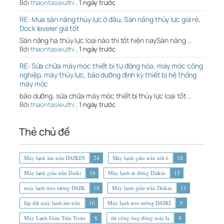
Bởi
thaontasieuthi
,
1 ngày trước
RE: Mua sàn nâng thủy lực ở đâu, Sàn nâng thủy lực giá rẻ,
Dock leveler giá tốt
Sàn nâng hạ thủy lực loại nào thì tốt hiện naySàn nâng …
Bởi
thaontasieuthi
,
1 ngày trước
RE: Sửa chữa máy móc thiết bị tự động hóa, máy móc công
nghiệp, máy thủy lực, bảo dưỡng định kỳ thiết bị hệ thống
máy móc
bảo dưỡng, sửa chữa máy móc thiết bị thủy lực loại tốt …
Bởi
thaontasieuthi
,
1 ngày trước
Thẻ chủ đề
Máy lạnh âm trần DAIKIN
24
Máy lạnh giấu trần nối ố
18
Máy lạnh giấu trần Daiki
18
Máy lạnh tủ đứng Daikin
15
máy lạnh treo tường DAIK
14
Máy lạnh giấu trần Daikin
11
lắp đặt máy lạnh âm trần
10
Máy lạnh treo tường DAIKI
9
Máy Lạnh Giấu Trần Toshi
8
thi công ống đồng máy lạ
8