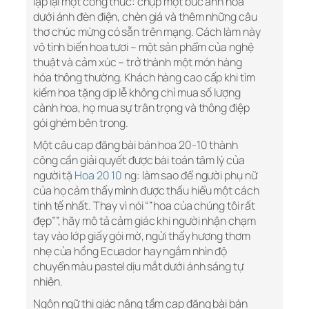
lặp lại một công thức: chụp một bức ảnh hoa
dưới ánh đèn điện, chèn giá và thêm những câu
thơ chúc mừng có sẵn trên mạng. Cách làm này
vô tình biến hoa tươi – một sản phẩm của nghệ
thuật và cảm xúc – trở thành một món hàng
hóa thông thường. Khách hàng cao cấp khi tìm
kiếm hoa tặng dịp lễ không chỉ mua số lượng
cành hoa, họ mua sự trân trọng và thông điệp
gói ghém bên trong.
Một câu cap đăng bài bán hoa 20-10 thành
công cần giải quyết được bài toán tâm lý của
người tặ
Hoa 20 10
ng: làm sao để người phụ nữ
của họ cảm thấy mình được thấu hiểu một cách
tinh tế nhất. Thay vì nói “”hoa của chúng tôi rất
đẹp””, hãy mô tả cảm giác khi người nhận chạm
tay vào lớp giấy gói mờ, ngửi thấy hương thơm
nhẹ của hồng Ecuador hay ngắm nhìn độ
chuyển màu pastel dịu mắt dưới ánh sáng tự
nhiên.
Ngôn ngữ thị giác nâng tầm cap đăng bài bán