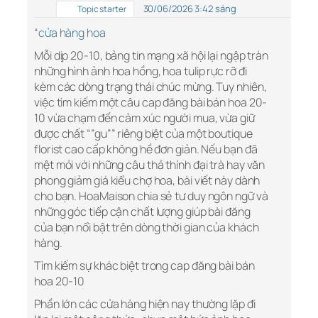
30/06/2026 3:42 sáng
Topic starter
“
cửa hàng hoa
Mỗi dịp 20-10, bảng tin mạng xã hội lại ngập tràn
những hình ảnh hoa hồng, hoa tulip rực rỡ đi
kèm các dòng trạng thái chúc mừng. Tuy nhiên,
việc tìm kiếm một câu cap đăng bài bán hoa 20-
10 vừa chạm đến cảm xúc người mua, vừa giữ
được chất “”gu”” riêng biệt của một boutique
florist cao cấp không hề đơn giản. Nếu bạn đã
mệt mỏi với những câu thả thính đại trà hay văn
phong giảm giá kiểu chợ hoa, bài viết này dành
cho bạn. HoaMaison chia sẻ tư duy ngôn ngữ và
những góc tiếp cận chất lượng giúp bài đăng
của bạn nổi bật trên dòng thời gian của khách
hàng.
Tìm kiếm sự khác biệt trong cap đăng bài bán
hoa 20-10
Phần lớn các cửa hàng hiện nay thường lặp đi