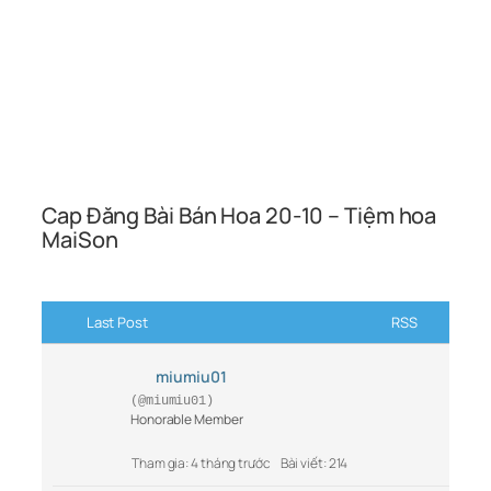
Cap Đăng Bài Bán Hoa 20-10 – Tiệm hoa
MaiSon
Last Post
RSS
miumiu01
(@miumiu01)
Honorable Member
Tham gia: 4 tháng trước
Bài viết: 214