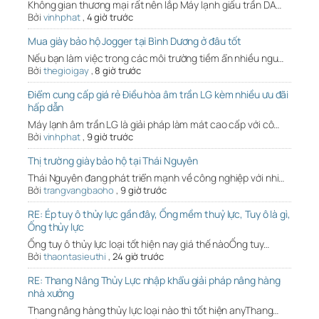
Không gian thương mại rất nên lắp Máy lạnh giấu trần DA…
Bởi
vinhphat
,
4 giờ trước
Mua giày bảo hộ Jogger tại Bình Dương ở đâu tốt
Nếu bạn làm việc trong các môi trường tiềm ẩn nhiều ngu…
Bởi
thegioigay
,
8 giờ trước
Điểm cung cấp giá rẻ Điều hòa âm trần LG kèm nhiều ưu đãi
hấp dẫn
Máy lạnh âm trần LG là giải pháp làm mát cao cấp với cô…
Bởi
vinhphat
,
9 giờ trước
Thị trường giày bảo hộ tại Thái Nguyên
Thái Nguyên đang phát triển mạnh về công nghiệp với nhi…
Bởi
trangvangbaoho
,
9 giờ trước
RE: Ép tuy ô thủy lực gần đây, Ống mềm thuỷ lực, Tuy ô là gì,
Ống thủy lực
Ống tuy ô thủy lực loại tốt hiện nay giá thế nàoỐng tuy…
Bởi
thaontasieuthi
,
24 giờ trước
RE: Thang Nâng Thủy Lực nhập khẩu giải pháp nâng hàng
nhà xưởng
Thang nâng hàng thủy lực loại nào thì tốt hiện anyThang…