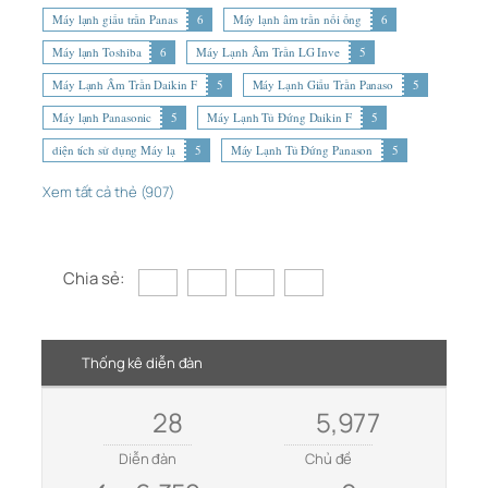
Máy lạnh giấu trần Panas
6
Máy lạnh âm trần nối ống
6
Máy lạnh Toshiba
6
Máy Lạnh Âm Trần LG Inve
5
Máy Lạnh Âm Trần Daikin F
5
Máy Lạnh Giấu Trần Panaso
5
Máy lạnh Panasonic
5
Máy Lạnh Tủ Đứng Daikin F
5
diện tích sử dụng Máy lạ
5
Máy Lạnh Tủ Đứng Panason
5
Xem tất cả thẻ (907)
Chia sẻ:
Thống kê diễn đàn
28
5,977
Diễn đàn
Chủ đề