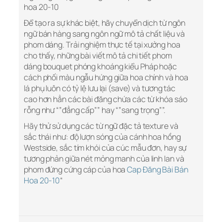
hoa 20-10
Để tạo ra sự khác biệt, hãy chuyển dịch từ ngôn
ngữ bán hàng sang ngôn ngữ mô tả chất liệu và
phom dáng. Trải nghiệm thực tế tại xưởng hoa
cho thấy, những bài viết mô tả chi tiết phom
dáng bouquet phóng khoáng kiểu Pháp hoặc
cách phối màu ngẫu hứng giữa hoa chính và hoa
lá phụ luôn có tỷ lệ lưu lại (save) và tương tác
cao hơn hẳn các bài đăng chứa các từ khóa sáo
rỗng như “”đẳng cấp”” hay “”sang trọng””.
Hãy thử sử dụng các từ ngữ đặc tả texture và
sắc thái như: độ lượn sóng của cánh hoa hồng
Westside, sắc tím khói của cúc mẫu đơn, hay sự
tương phản giữa nét mỏng manh của linh lan và
phom đứng cứng cáp của hoa
Cap Đăng Bài Bán
Hoa 20-10
“