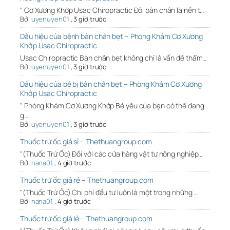
" Cơ Xương Khớp Usac Chiropractic Đôi bàn chân là nền t…
Bởi
uyenuyen01
,
3 giờ trước
Dấu hiệu của bệnh bàn chân bẹt – Phòng Khám Cơ Xương
Khớp Usac Chiropractic
Usac Chiropractic Bàn chân bẹt không chỉ là vấn đề thẩm…
Bởi
uyenuyen01
,
3 giờ trước
Dấu hiệu của bé bị bàn chân bẹt – Phòng Khám Cơ Xương
Khớp Usac Chiropractic
" Phòng Khám Cơ Xương Khớp Bé yêu của bạn có thể đang
g…
Bởi
uyenuyen01
,
3 giờ trước
Thuốc trừ ốc giá sỉ – Thethuangroup.com
"(Thuốc Trừ Ốc) Đối với các cửa hàng vật tư nông nghiệp…
Bởi
nana01
,
4 giờ trước
Thuốc trừ ốc giá rẻ – Thethuangroup.com
"(Thuốc Trừ Ốc) Chi phí đầu tư luôn là một trong những …
Bởi
nana01
,
4 giờ trước
Thuốc trừ ốc giá lẻ – Thethuangroup.com