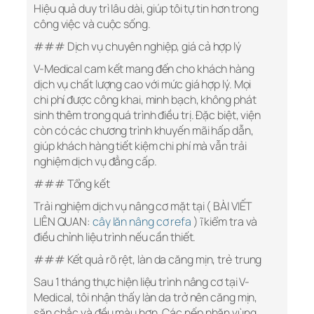
Hiệu quả duy trì lâu dài, giúp tôi tự tin hơn trong
công việc và cuộc sống.
### Dịch vụ chuyên nghiệp, giá cả hợp lý
V-Medical cam kết mang đến cho khách hàng
dịch vụ chất lượng cao với mức giá hợp lý. Mọi
chi phí được công khai, minh bạch, không phát
sinh thêm trong quá trình điều trị. Đặc biệt, viện
còn có các chương trình khuyến mãi hấp dẫn,
giúp khách hàng tiết kiệm chi phí mà vẫn trải
nghiệm dịch vụ đẳng cấp.
### Tổng kết
Trải nghiệm dịch vụ nâng cơ mặt tại ( BÀI VIẾT
LIÊN QUAN:
cây lăn nâng cơ refa
) ĩ kiểm tra và
điều chỉnh liệu trình nếu cần thiết.
### Kết quả rõ rệt, làn da căng mịn, trẻ trung
Sau 1 tháng thực hiện liệu trình nâng cơ tại V-
Medical, tôi nhận thấy làn da trở nên căng mịn,
săn chắc và đều màu hơn. Các nếp nhăn vùng