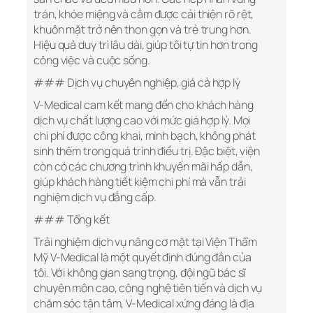
trán, khóe miệng và cằm được cải thiện rõ rệt,
khuôn mặt trở nên thon gọn và trẻ trung hơn.
Hiệu quả duy trì lâu dài, giúp tôi tự tin hơn trong
công việc và cuộc sống.
### Dịch vụ chuyên nghiệp, giá cả hợp lý
V-Medical cam kết mang đến cho khách hàng
dịch vụ chất lượng cao với mức giá hợp lý. Mọi
chi phí được công khai, minh bạch, không phát
sinh thêm trong quá trình điều trị. Đặc biệt, viện
còn có các chương trình khuyến mãi hấp dẫn,
giúp khách hàng tiết kiệm chi phí mà vẫn trải
nghiệm dịch vụ đẳng cấp.
### Tổng kết
Trải nghiệm dịch vụ nâng cơ mặt tại Viện Thẩm
Mỹ V-Medical là một quyết định đúng đắn của
tôi. Với không gian sang trọng, đội ngũ bác sĩ
chuyên môn cao, công nghệ tiên tiến và dịch vụ
chăm sóc tận tâm, V-Medical xứng đáng là địa