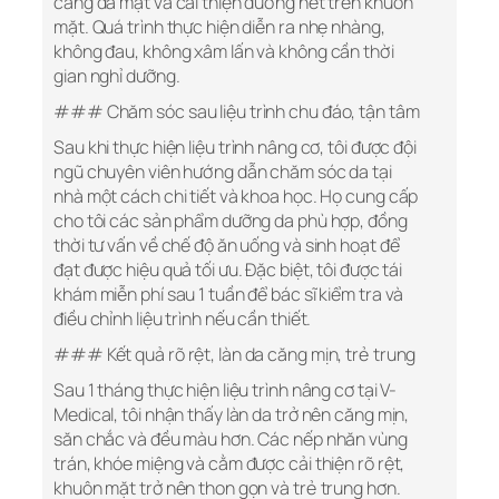
căng da mặt và cải thiện đường nét trên khuôn
mặt. Quá trình thực hiện diễn ra nhẹ nhàng,
không đau, không xâm lấn và không cần thời
gian nghỉ dưỡng.
### Chăm sóc sau liệu trình chu đáo, tận tâm
Sau khi thực hiện liệu trình nâng cơ, tôi được đội
ngũ chuyên viên hướng dẫn chăm sóc da tại
nhà một cách chi tiết và khoa học. Họ cung cấp
cho tôi các sản phẩm dưỡng da phù hợp, đồng
thời tư vấn về chế độ ăn uống và sinh hoạt để
đạt được hiệu quả tối ưu. Đặc biệt, tôi được tái
khám miễn phí sau 1 tuần để bác sĩ kiểm tra và
điều chỉnh liệu trình nếu cần thiết.
### Kết quả rõ rệt, làn da căng mịn, trẻ trung
Sau 1 tháng thực hiện liệu trình nâng cơ tại V-
Medical, tôi nhận thấy làn da trở nên căng mịn,
săn chắc và đều màu hơn. Các nếp nhăn vùng
trán, khóe miệng và cằm được cải thiện rõ rệt,
khuôn mặt trở nên thon gọn và trẻ trung hơn.