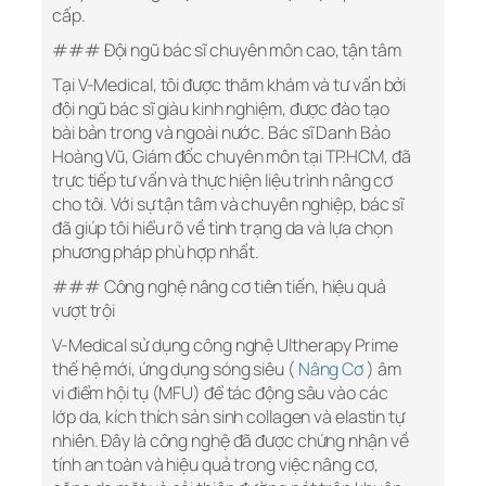
cấp.
### Đội ngũ bác sĩ chuyên môn cao, tận tâm
Tại V-Medical, tôi được thăm khám và tư vấn bởi
đội ngũ bác sĩ giàu kinh nghiệm, được đào tạo
bài bản trong và ngoài nước. Bác sĩ Danh Bảo
Hoàng Vũ, Giám đốc chuyên môn tại TP.HCM, đã
trực tiếp tư vấn và thực hiện liệu trình nâng cơ
cho tôi. Với sự tận tâm và chuyên nghiệp, bác sĩ
đã giúp tôi hiểu rõ về tình trạng da và lựa chọn
phương pháp phù hợp nhất.
### Công nghệ nâng cơ tiên tiến, hiệu quả
vượt trội
V-Medical sử dụng công nghệ Ultherapy Prime
thế hệ mới, ứng dụng sóng siêu (
Nâng Cơ
) âm
vi điểm hội tụ (MFU) để tác động sâu vào các
lớp da, kích thích sản sinh collagen và elastin tự
nhiên. Đây là công nghệ đã được chứng nhận về
tính an toàn và hiệu quả trong việc nâng cơ,