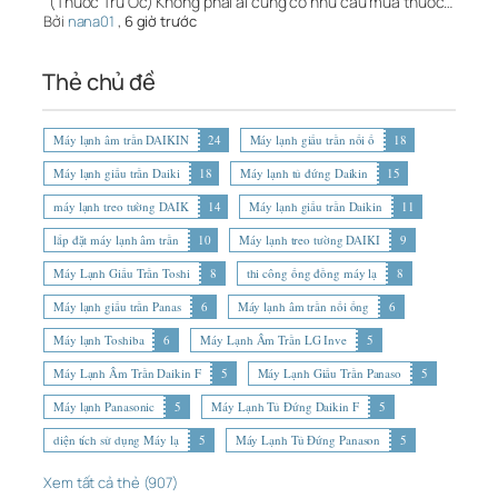
"(Thuốc Trừ Ốc) Không phải ai cũng có nhu cầu mua thuốc…
Bởi
nana01
,
6 giờ trước
Thẻ chủ đề
Máy lạnh âm trần DAIKIN
24
Máy lạnh giấu trần nối ố
18
Máy lạnh giấu trần Daiki
18
Máy lạnh tủ đứng Daikin
15
máy lạnh treo tường DAIK
14
Máy lạnh giấu trần Daikin
11
lắp đặt máy lạnh âm trần
10
Máy lạnh treo tường DAIKI
9
Máy Lạnh Giấu Trần Toshi
8
thi công ống đồng máy lạ
8
Máy lạnh giấu trần Panas
6
Máy lạnh âm trần nối ống
6
Máy lạnh Toshiba
6
Máy Lạnh Âm Trần LG Inve
5
Máy Lạnh Âm Trần Daikin F
5
Máy Lạnh Giấu Trần Panaso
5
Máy lạnh Panasonic
5
Máy Lạnh Tủ Đứng Daikin F
5
diện tích sử dụng Máy lạ
5
Máy Lạnh Tủ Đứng Panason
5
Xem tất cả thẻ (907)