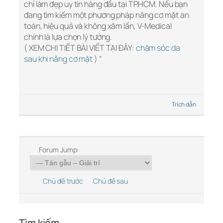
chỉ làm đẹp uy tín hàng đầu tại TP.HCM. Nếu bạn
đang tìm kiếm một phương pháp nâng cơ mặt an
toàn, hiệu quả và không xâm lấn, V-Medical
chính là lựa chọn lý tưởng.
( XEM CHI TIẾT BÀI VIẾT TẠI ĐÂY:
chăm sóc da
sau khi nâng cơ mặt
) “
Trích dẫn
Forum Jump:
Chủ đề trước
Chủ đề sau
Tìm kiếm