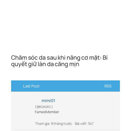
Chăm sóc da sau khi nâng cơ mặt: Bí
quyết giữ làn da căng mịn
Last Post
RSS
mimi01
(@mimi01)
Famed Member
Tham gia: 9 tháng trước
Bài viết: 1147