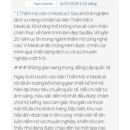
14/01/2026 2:52 sáng
Topic starter
” (
Thẩm mỹ viện V Medical
) Sau khi trải nghiệm
dịch vụ nâng cơ mặt tại Viện Thẩm Mỹ V-
Medical, tôi không thể không chia sẻ cảm nhận
chân thực về hành trình làm đẹp tại đây. Với gần
20 năm uy tín trong ngành thẩm mỹ công nghệ
cao, V-Medical đã chứng minh được vị thế của
mình qua chất lượng dịch vụ và sự chuyên
nghiệp vượt trội.
### Không gian sang trọng, đẳng cấp quốc tế
Ngay từ khi bước vào Viện Thẩm Mỹ V-Medical,
tôi đã ấn tượng bởi không gian thiết kế tinh tế,
hiện đại theo tiêu chuẩn quốc tế. Mỗi chi tiết từ
ánh sáng, màu sắc đến nội thất đều được chăm
chút kỹ lưỡng, tạo cảm giác thư giãn và thoải
mái tối đa cho khách hàng. Đặc biệt, khu vực
tiếp đón được bài trí ấm cúng, nhân viên lễ tân
luôn niềm nở và chuyên nghiệp, khiến tôi cảm
thấy như đang được chào đón tại một spa cao