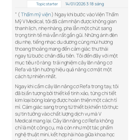
14/01/2026 3:18 sáng
Topic starter
” (
Thẩm mỹ viện
) Ngay khi bước vào Viện Thẩm
Mỹ V Medical, tôi đã cảm nhận được không gian
thanh lịch, nhẹ nhàng, pha lẫn một chút sang
trọng tinh tế mà vẫn rất gần gũi. Những ánh đèn
dịu nhẹ, tiếng nhạc du dương cùng mùi hương
thoang thoảng mang đến cảm giác thư thái
ngay từ bước chân đầu tiên. Tôi đến đây với một
mục tiêu rõ ràng: trải nghiệm cây lăn nâng cơ
Refa và tận hưởng hiệu quả nâng cơ mặt một
cách tự nhiên nhất.
Ngay khi cầm cây lăn nâng cơ Refa trong tay, tôi
đã bị ấn tượng bởi thiết kế tinh xảo, từng chi tiết
kim loại bóng loáng được hoàn thiện một cách tỉ
mỉ. Cảm giác sang trọng từ thiết bị khiến tôi thực
sự tin tưởng vào chất lượng dịch vụ mà V
Medical mang lại. Cây lăn nâng cơ Refa không
chỉ là một công cụ, mà còn như một tác phẩm
nghệ thuật mini, kết hợp hài hòa giữa khoa học