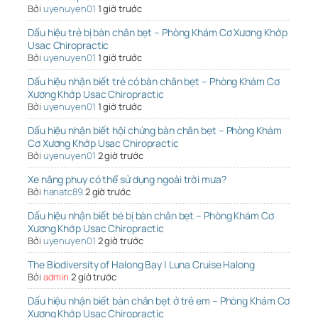
Bởi
uyenuyen01
1 giờ trước
Dấu hiệu trẻ bị bàn chân bẹt – Phòng Khám Cơ Xương Khớp
Usac Chiropractic
Bởi
uyenuyen01
1 giờ trước
Dấu hiệu nhận biết trẻ có bàn chân bẹt – Phòng Khám Cơ
Xương Khớp Usac Chiropractic
Bởi
uyenuyen01
1 giờ trước
Dấu hiệu nhận biết hội chứng bàn chân bẹt – Phòng Khám
Cơ Xương Khớp Usac Chiropractic
Bởi
uyenuyen01
2 giờ trước
Xe nâng phuy có thể sử dụng ngoài trời mưa?
Bởi
hanatc89
2 giờ trước
Dấu hiệu nhận biết bé bị bàn chân bẹt – Phòng Khám Cơ
Xương Khớp Usac Chiropractic
Bởi
uyenuyen01
2 giờ trước
The Biodiversity of Halong Bay | Luna Cruise Halong
Bởi
admin
2 giờ trước
Dấu hiệu nhận biết bàn chân bẹt ở trẻ em – Phòng Khám Cơ
Xương Khớp Usac Chiropractic