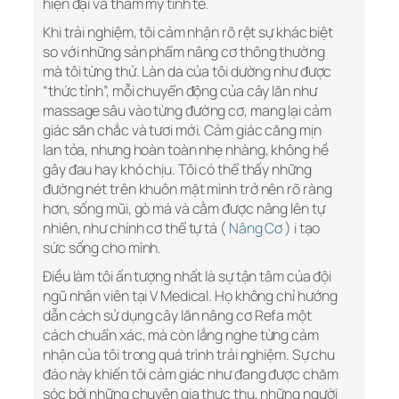
hiện đại và thẩm mỹ tinh tế.
Khi trải nghiệm, tôi cảm nhận rõ rệt sự khác biệt
so với những sản phẩm nâng cơ thông thường
mà tôi từng thử. Làn da của tôi dường như được
“thức tỉnh”, mỗi chuyển động của cây lăn như
massage sâu vào từng đường cơ, mang lại cảm
giác săn chắc và tươi mới. Cảm giác căng mịn
lan tỏa, nhưng hoàn toàn nhẹ nhàng, không hề
gây đau hay khó chịu. Tôi có thể thấy những
đường nét trên khuôn mặt mình trở nên rõ ràng
hơn, sống mũi, gò má và cằm được nâng lên tự
nhiên, như chính cơ thể tự tá (
Nâng Cơ
) i tạo
sức sống cho mình.
Điều làm tôi ấn tượng nhất là sự tận tâm của đội
ngũ nhân viên tại V Medical. Họ không chỉ hướng
dẫn cách sử dụng cây lăn nâng cơ Refa một
cách chuẩn xác, mà còn lắng nghe từng cảm
nhận của tôi trong quá trình trải nghiệm. Sự chu
đáo này khiến tôi cảm giác như đang được chăm
sóc bởi những chuyên gia thực thụ, những người