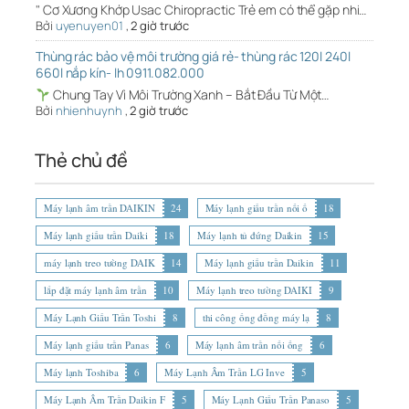
" Cơ Xương Khớp Usac Chiropractic Trẻ em có thể gặp nhi…
Bởi
uyenuyen01
,
2 giờ trước
Thùng rác bảo vệ môi trường giá rẻ- thùng rác 120l 240l
660l nắp kín- lh 0911.082.000
Chung Tay Vì Môi Trường Xanh – Bắt Đầu Từ Một…
Bởi
nhienhuynh
,
2 giờ trước
Thẻ chủ đề
Máy lạnh âm trần DAIKIN
24
Máy lạnh giấu trần nối ố
18
Máy lạnh giấu trần Daiki
18
Máy lạnh tủ đứng Daikin
15
máy lạnh treo tường DAIK
14
Máy lạnh giấu trần Daikin
11
lắp đặt máy lạnh âm trần
10
Máy lạnh treo tường DAIKI
9
Máy Lạnh Giấu Trần Toshi
8
thi công ống đồng máy lạ
8
Máy lạnh giấu trần Panas
6
Máy lạnh âm trần nối ống
6
Máy lạnh Toshiba
6
Máy Lạnh Âm Trần LG Inve
5
Máy Lạnh Âm Trần Daikin F
5
Máy Lạnh Giấu Trần Panaso
5