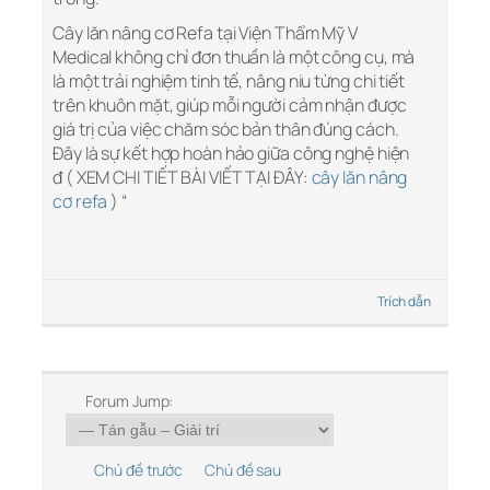
Cây lăn nâng cơ Refa tại Viện Thẩm Mỹ V
Medical không chỉ đơn thuần là một công cụ, mà
là một trải nghiệm tinh tế, nâng niu từng chi tiết
trên khuôn mặt, giúp mỗi người cảm nhận được
giá trị của việc chăm sóc bản thân đúng cách.
Đây là sự kết hợp hoàn hảo giữa công nghệ hiện
đ ( XEM CHI TIẾT BÀI VIẾT TẠI ĐÂY:
cây lăn nâng
cơ refa
) “
Trích dẫn
Forum Jump:
Chủ đề trước
Chủ đề sau