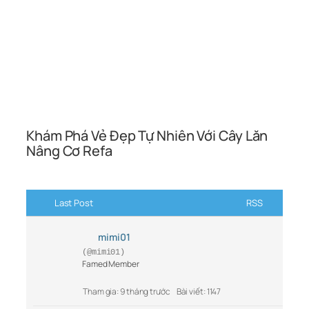
Khám Phá Vẻ Đẹp Tự Nhiên Với Cây Lăn
Nâng Cơ Refa
Last Post
RSS
mimi01
(@mimi01)
Famed Member
Tham gia: 9 tháng trước
Bài viết: 1147