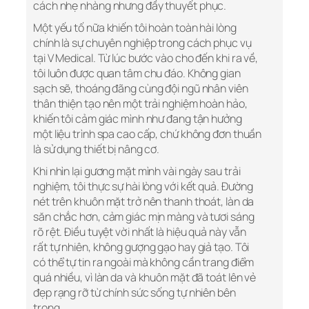
cách nhẹ nhàng nhưng đầy thuyết phục.
Một yếu tố nữa khiến tôi hoàn toàn hài lòng
chính là sự chuyên nghiệp trong cách phục vụ
tại V Medical. Từ lúc bước vào cho đến khi ra về,
tôi luôn được quan tâm chu đáo. Không gian
sạch sẽ, thoáng đãng cùng đội ngũ nhân viên
thân thiện tạo nên một trải nghiệm hoàn hảo,
khiến tôi cảm giác mình như đang tận hưởng
một liệu trình spa cao cấp, chứ không đơn thuần
là sử dụng thiết bị nâng cơ.
Khi nhìn lại gương mặt mình vài ngày sau trải
nghiệm, tôi thực sự hài lòng với kết quả. Đường
nét trên khuôn mặt trở nên thanh thoát, làn da
săn chắc hơn, cảm giác mịn màng và tươi sáng
rõ rệt. Điều tuyệt vời nhất là hiệu quả này vẫn
rất tự nhiên, không gượng gạo hay giả tạo. Tôi
có thể tự tin ra ngoài mà không cần trang điểm
quá nhiều, vì làn da và khuôn mặt đã toát lên vẻ
đẹp rạng rỡ từ chính sức sống tự nhiên bên
trong.