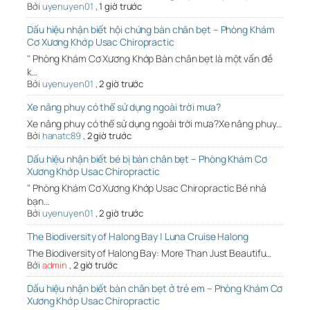
Bởi
uyenuyen01
,
1 giờ trước
Dấu hiệu nhận biết hội chứng bàn chân bẹt – Phòng Khám
Cơ Xương Khớp Usac Chiropractic
" Phòng Khám Cơ Xương Khớp Bàn chân bẹt là một vấn đề
k…
Bởi
uyenuyen01
,
2 giờ trước
Xe nâng phuy có thể sử dụng ngoài trời mưa?
Xe nâng phuy có thể sử dụng ngoài trời mưa?Xe nâng phuy…
Bởi
hanatc89
,
2 giờ trước
Dấu hiệu nhận biết bé bị bàn chân bẹt – Phòng Khám Cơ
Xương Khớp Usac Chiropractic
" Phòng Khám Cơ Xương Khớp Usac Chiropractic Bé nhà
bạn…
Bởi
uyenuyen01
,
2 giờ trước
The Biodiversity of Halong Bay | Luna Cruise Halong
The Biodiversity of Halong Bay: More Than Just Beautifu…
Bởi
admin
,
2 giờ trước
Dấu hiệu nhận biết bàn chân bẹt ở trẻ em – Phòng Khám Cơ
Xương Khớp Usac Chiropractic