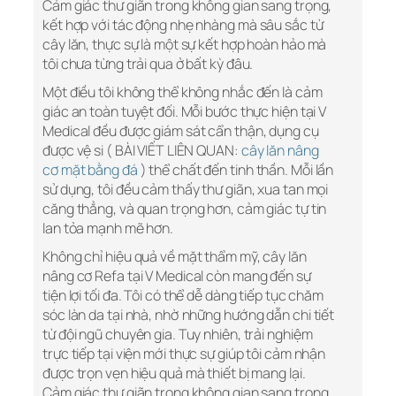
Cảm giác thư giãn trong không gian sang trọng,
kết hợp với tác động nhẹ nhàng mà sâu sắc từ
cây lăn, thực sự là một sự kết hợp hoàn hảo mà
tôi chưa từng trải qua ở bất kỳ đâu.
Một điều tôi không thể không nhắc đến là cảm
giác an toàn tuyệt đối. Mỗi bước thực hiện tại V
Medical đều được giám sát cẩn thận, dụng cụ
được vệ si ( BÀI VIẾT LIÊN QUAN:
cây lăn nâng
cơ mặt bằng đá
) thể chất đến tinh thần. Mỗi lần
sử dụng, tôi đều cảm thấy thư giãn, xua tan mọi
căng thẳng, và quan trọng hơn, cảm giác tự tin
lan tỏa mạnh mẽ hơn.
Không chỉ hiệu quả về mặt thẩm mỹ, cây lăn
nâng cơ Refa tại V Medical còn mang đến sự
tiện lợi tối đa. Tôi có thể dễ dàng tiếp tục chăm
sóc làn da tại nhà, nhờ những hướng dẫn chi tiết
từ đội ngũ chuyên gia. Tuy nhiên, trải nghiệm
trực tiếp tại viện mới thực sự giúp tôi cảm nhận
được trọn vẹn hiệu quả mà thiết bị mang lại.
Cảm giác thư giãn trong không gian sang trọng,