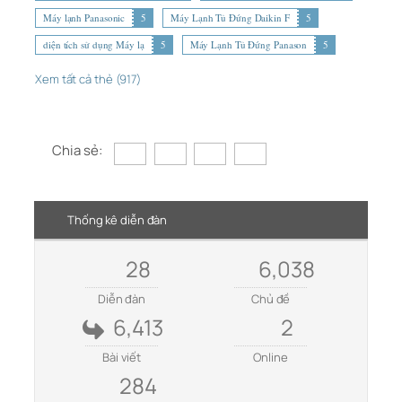
Máy lạnh Panasonic
5
Máy Lạnh Tủ Đứng Daikin F
5
diện tích sử dụng Máy lạ
5
Máy Lạnh Tủ Đứng Panason
5
Xem tất cả thẻ (917)
Chia sẻ:
Thống kê diễn đàn
28
6,038
Diễn đàn
Chủ đề
6,413
2
Bài viết
Online
284