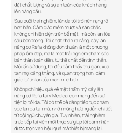
đặt chất lượng và sự an toàn của khách hàng
lên hàng đầu.
Sau buổi trải nghiệm, làn da tôi trở nên rạng rỡ
hơn hẳn. Cảm giác mềm mượt và săn chắc
không chỉ hiện diện trên bề mặt, mà còn lan tỏa
sâu bên trong. Tôi chợt nhận ra rằng, cây lăn
nâng cơ Refa không đơn thuần là một phương
pháp làm đẹp, mà là một trải nghiệm chăm sóc
bản thân toàn diện, từ thể chất đến tinh thần.
Mỗi lần sử dụng, tôi đều cảm thấy thư giãn, xua
tan mọi căng thẳng, và quan trọng hơn, cảm
giác tự tin lan tỏa mạnh mẽ hơn.
Không chỉ hiệu quả về mặt thẩm mỹ, cây lăn
nâng cơ Refa tại V Medical còn mang đến sự
tiện lợi tối đa. Tôi có thể dễ dàng tiếp tục chăm
sóc làn da tại nhà, nhờ những hướng dẫn chi tiết
từ đội ngũ chuyên gia. Tuy nhiên, trải nghiệm
trực tiếp tại viện mới thực sự giúp tôi cảm nhận
được trọn vẹn hiệu quả mà thiết bị mang lại.