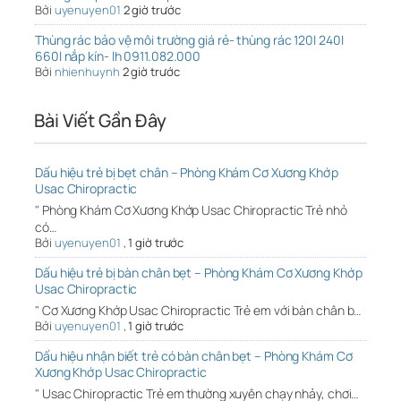
Bởi
uyenuyen01
2 giờ trước
Thùng rác bảo vệ môi trường giá rẻ- thùng rác 120l 240l
660l nắp kín- lh 0911.082.000
Bởi
nhienhuynh
2 giờ trước
Bài Viết Gần Đây
Dấu hiệu trẻ bị bẹt chân – Phòng Khám Cơ Xương Khớp
Usac Chiropractic
" Phòng Khám Cơ Xương Khớp Usac Chiropractic Trẻ nhỏ
có…
Bởi
uyenuyen01
,
1 giờ trước
Dấu hiệu trẻ bị bàn chân bẹt – Phòng Khám Cơ Xương Khớp
Usac Chiropractic
" Cơ Xương Khớp Usac Chiropractic Trẻ em với bàn chân b…
Bởi
uyenuyen01
,
1 giờ trước
Dấu hiệu nhận biết trẻ có bàn chân bẹt – Phòng Khám Cơ
Xương Khớp Usac Chiropractic
" Usac Chiropractic Trẻ em thường xuyên chạy nhảy, chơi…