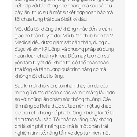
kết hợp với tác động nhẹ nhàng mà sâu sắc từ
cây lăn, thực sự là một sự kết hợp hoàn hảo mà
tôi chưa từng trải qua ở bất kỳ đâu.
Một điều tôi không thể không nhắc đến là cảm
giác an toàn tuyệt đối. Mỗi bước thực hiện tại V
Medical đều được giám sát cẩn thận, dụng cụ
được vệ sinh kỹ lưỡng, và phương pháp sử dụng
hoàn toàn chuẩn y khoa. Điều này tạo nên sự
yên tâm tuyệt đối, khiến tôi có thể hoàn toàn
thả lỏng và tận hưởng quá trình nâng cơ mà
không một chút lo lắng.
Sau khi rời khỏi viện, tôi nhận thấy làn da của
mình giữ được độ săn chắc và mịn màng lâu hơn
so với những lần chăm sóc thông thường. Cây
lăn nâng cơ Refa thực sự tạo nên một sự khác
biệt rõ rệt, không hề phô trương, nhưng lại để lại
ấn tượng sâu sắc. Tôi nhận ra rằng, đây không
chỉ là sản phẩm nâng cơ, mà là một phần trải
nghiệm tinh tế, nâng tầm vẻ đẹp tự nhiên một