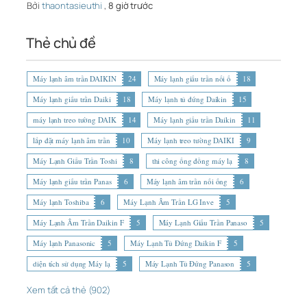
Bởi
thaontasieuthi
,
8 giờ trước
Thẻ chủ đề
Máy lạnh âm trần DAIKIN
24
Máy lạnh giấu trần nối ố
18
Máy lạnh giấu trần Daiki
18
Máy lạnh tủ đứng Daikin
15
máy lạnh treo tường DAIK
14
Máy lạnh giấu trần Daikin
11
lắp đặt máy lạnh âm trần
10
Máy lạnh treo tường DAIKI
9
Máy Lạnh Giấu Trần Toshi
8
thi công ống đồng máy lạ
8
Máy lạnh giấu trần Panas
6
Máy lạnh âm trần nối ống
6
Máy lạnh Toshiba
6
Máy Lạnh Âm Trần LG Inve
5
Máy Lạnh Âm Trần Daikin F
5
Máy Lạnh Giấu Trần Panaso
5
Máy lạnh Panasonic
5
Máy Lạnh Tủ Đứng Daikin F
5
diện tích sử dụng Máy lạ
5
Máy Lạnh Tủ Đứng Panason
5
Xem tất cả thẻ (902)