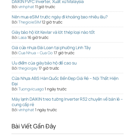
DAIKIN FVFC Inverter, Xuất xứ Malaysia
Bởi
vinhphat
11 giờ trước
Nên mua eSIM trước ngày đi khoảng bao nhiêu lâu?
Bởi
ThegioieSIM
12 giờ trước
Giày bảo hộ lót Kevlar và lót thép loại nào tốt
Bởi
Lasa
16 giờ trước
Giá cửa nhựa Đài Loan tại phường Linh Tây
Bởi
Cua Nhua – Cua Go
17 giờ trước
Ưu điểm của giày bảo hộ đế cao su
Bởi
thegioigay
17 giờ trước
Cửa Nhựa ABS Hàn Quốc Bền Đẹp Giá Rẻ – Nội Thất Hiện
Đại
Bởi
Tuongvicuago
1 ngày trước
Máy lạnh DAIKIN treo tường Inverter R32 chuyên về bán lẻ –
cung cấp rẻ
Bởi
vinhphat
1 ngày trước
Bài Viết Gần Đây