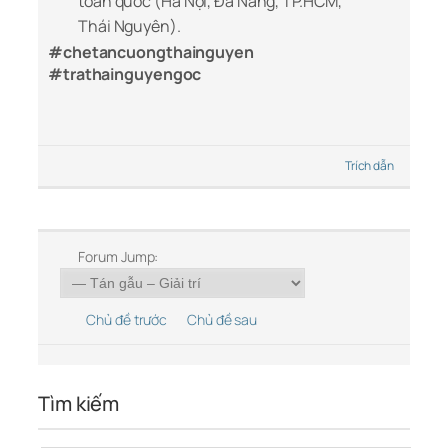
toàn quốc (Hà Nội, Đà Nẵng, TP.HCM,
Thái Nguyên).
#chetancuongthainguyen
#trathainguyengoc
Trích dẫn
Forum Jump:
Chủ đề trước
Chủ đề sau
Tìm kiếm