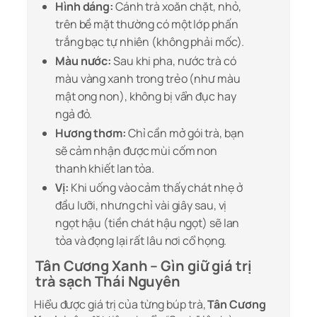
Hình dáng:
Cánh trà xoăn chặt, nhỏ,
trên bề mặt thường có một lớp phấn
trắng bạc tự nhiên (không phải mốc).
Màu nước:
Sau khi pha, nước trà có
màu vàng xanh trong trẻo (như màu
mật ong non), không bị vẩn đục hay
ngả đỏ.
Hương thơm:
Chỉ cần mở gói trà, bạn
sẽ cảm nhận được mùi cốm non
thanh khiết lan tỏa.
Vị:
Khi uống vào cảm thấy chát nhẹ ở
đầu lưỡi, nhưng chỉ vài giây sau, vị
ngọt hậu (tiền chát hậu ngọt) sẽ lan
tỏa và đọng lại rất lâu nơi cổ họng.
Tân Cương Xanh – Gìn giữ giá trị
trà sạch Thái Nguyên
Hiểu được giá trị của từng búp trà,
Tân Cương