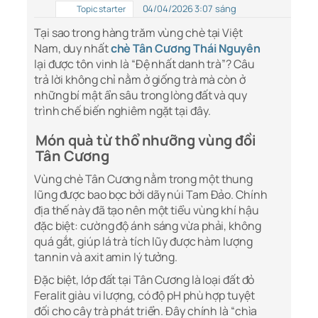
04/04/2026 3:07 sáng
Topic starter
Tại sao trong hàng trăm vùng chè tại Việt
Nam, duy nhất
chè Tân Cương Thái Nguyên
lại được tôn vinh là “Đệ nhất danh trà”? Câu
trả lời không chỉ nằm ở giống trà mà còn ở
những bí mật ẩn sâu trong lòng đất và quy
trình chế biến nghiêm ngặt tại đây.
Món quà từ thổ nhưỡng vùng đồi
Tân Cương
Vùng chè Tân Cương nằm trong một thung
lũng được bao bọc bởi dãy núi Tam Đảo. Chính
địa thế này đã tạo nên một tiểu vùng khí hậu
đặc biệt: cường độ ánh sáng vừa phải, không
quá gắt, giúp lá trà tích lũy được hàm lượng
tannin và axit amin lý tưởng.
Đặc biệt, lớp đất tại Tân Cương là loại đất đỏ
Feralit giàu vi lượng, có độ pH phù hợp tuyệt
đối cho cây trà phát triển. Đây chính là “chìa