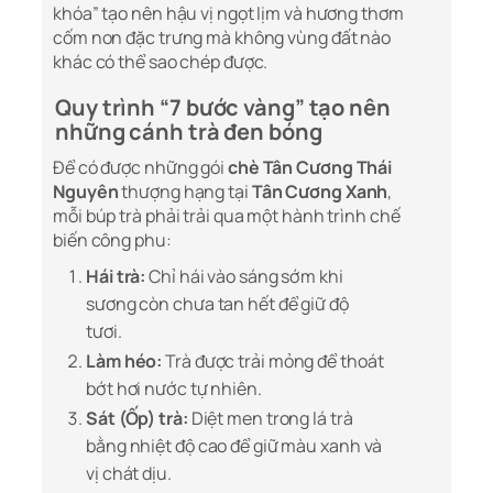
khóa” tạo nên hậu vị ngọt lịm và hương thơm
cốm non đặc trưng mà không vùng đất nào
khác có thể sao chép được.
Quy trình “7 bước vàng” tạo nên
những cánh trà đen bóng
Để có được những gói
chè Tân Cương Thái
Nguyên
thượng hạng tại
Tân Cương Xanh
,
mỗi búp trà phải trải qua một hành trình chế
biến công phu:
Hái trà:
Chỉ hái vào sáng sớm khi
sương còn chưa tan hết để giữ độ
tươi.
Làm héo:
Trà được trải mỏng để thoát
bớt hơi nước tự nhiên.
Sát (Ốp) trà:
Diệt men trong lá trà
bằng nhiệt độ cao để giữ màu xanh và
vị chát dịu.