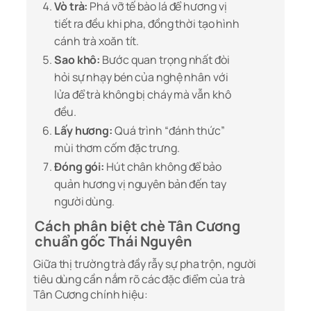
Vò trà:
Phá vỡ tế bào lá để hương vị
tiết ra đều khi pha, đồng thời tạo hình
cánh trà xoăn tít.
Sao khô:
Bước quan trọng nhất đòi
hỏi sự nhạy bén của nghệ nhân với
lửa để trà không bị cháy mà vẫn khô
đều.
Lấy hương:
Quá trình “đánh thức”
mùi thơm cốm đặc trưng.
Đóng gói:
Hút chân không để bảo
quản hương vị nguyên bản đến tay
người dùng.
Cách phân biệt chè Tân Cương
chuẩn gốc Thái Nguyên
Giữa thị trường trà đầy rẫy sự pha trộn, người
tiêu dùng cần nắm rõ các đặc điểm của trà
Tân Cương chính hiệu: