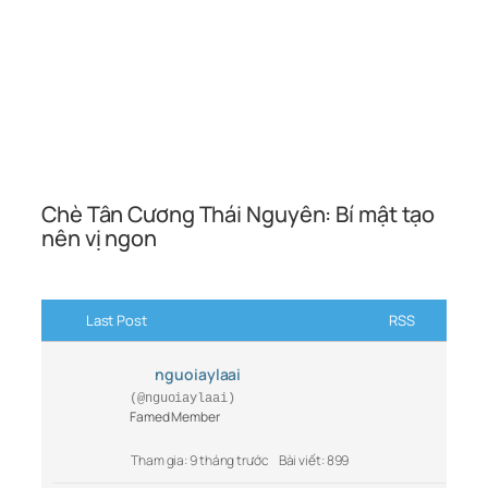
Chè Tân Cương Thái Nguyên: Bí mật tạo
nên vị ngon
Last Post
RSS
nguoiaylaai
(@nguoiaylaai)
Famed Member
Tham gia: 9 tháng trước
Bài viết: 899