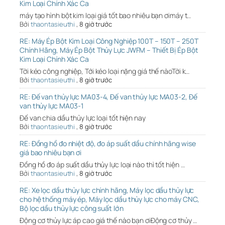
Kim Loại Chính Xác Ca
máy tạo hình bột kim loại giá tốt bao nhiêu bạn ơimáy t…
Bởi
thaontasieuthi
,
8 giờ trước
RE: Máy Ép Bột Kim Loại Công Nghiệp 100T – 150T – 250T
Chính Hãng, Máy Ép Bột Thủy Lực JWFM – Thiết Bị Ép Bột
Kim Loại Chính Xác Ca
Tời kéo công nghiệp, Tới kéo loại nặng giá thế nàoTời k…
Bởi
thaontasieuthi
,
8 giờ trước
RE: Đế van thủy lực MA03-4, Đế van thủy lực MA03-2, Đế
van thủy lực MA03-1
Đế van chia dầu thủy lực loại tốt hiện nay
Bởi
thaontasieuthi
,
8 giờ trước
RE: Đồng hồ đo nhiệt độ, đo áp suất dầu chính hãng wise
giá bao nhiêu bạn ơi
Đồng hồ đo áp suất dầu thủy lực loại nào thì tốt hiện …
Bởi
thaontasieuthi
,
8 giờ trước
RE: Xe lọc dầu thủy lực chính hãng, Máy lọc dầu thủy lực
cho hệ thống máy ép, Máy lọc dầu thủy lực cho máy CNC,
Bộ lọc dầu thủy lực công suất lớn
Động cơ thủy lực áp cao giá thế nào bạn ơiĐộng cơ thủy …