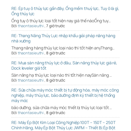
RE: Ép tuy ô thủy lực gần đây, Ống mềm thuỷ lực, Tuy ô là gì,
Ống thủy lực
Ống tuy ô thủy lực loại tốt hiện nay giá thế nàoỐng tuy…
Bởi
thaontasieuthi
,
7 giờ trước
RE: Thang Nâng Thủy Lực nhập khẩu giải pháp nâng hàng
nhà xưởng
Thang nâng hàng thủy lực loại nào thì tốt hiện anyThang…
Bởi
thaontasieuthi
,
8 giờ trước
RE: Mua sàn nâng thủy lực ở đâu, Sàn nâng thủy lực giá rẻ,
Dock leveler giá tốt
Sàn nâng hạ thủy lực loại nào thì tốt hiện naySàn nâng …
Bởi
thaontasieuthi
,
8 giờ trước
RE: Sửa chữa máy móc thiết bị tự động hóa, máy móc công
nghiệp, máy thủy lực, bảo dưỡng định kỳ thiết bị hệ thống
máy móc
bảo dưỡng, sửa chữa máy móc thiết bị thủy lực loại tốt …
Bởi
thaontasieuthi
,
8 giờ trước
RE: Máy Ép Bột Kim Loại Công Nghiệp 100T – 150T – 250T
Chính Hãng, Máy Ép Bột Thủy Lực JWFM – Thiết Bị Ép Bột