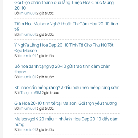
Gói trọn chân thành qua lẵng Thiệp Hoa Chúc Mừng
20-10
Bởi
miumiu01
2 giờ trước
Tiệm Hoa Maison: Nghệ thuật Thi Cắm Hoa 20-10 tinh
tế
Bởi
miumiu01
2 giờ trước
Ý Nghĩa Lẵng Hoa Đẹp 20-10 Tinh Tế Cho Phụ Nữ Tốt
Đẹp Maison
Bởi
miumiu01
2 giờ trước
Bó hoa dành tặng vợ 20-10 gửi trao tình cảm chân
thành
Bởi
miumiu01
2 giờ trước
Khi nào cần niềng răng? 3 dấu hiệu nên niềng răng sớm
Bởi
ThegioieSIM
2 giờ trước
Giá Hoa 20-10 tinh tế tại Maison: Gói trọn yêu thương
Bởi
miumiu01
3 giờ trước
Maison gợi ý 20 mẫu Hình Ảnh Hoa Đẹp 20-10 đầy cảm
hứng
Bởi
miumiu01
3 giờ trước