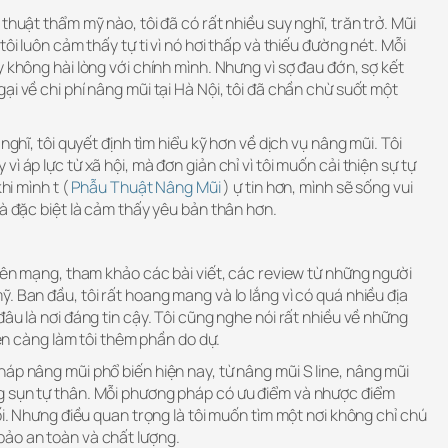
thuật thẩm mỹ nào, tôi đã có rất nhiều suy nghĩ, trăn trở. Mũi
tôi luôn cảm thấy tự ti vì nó hơi thấp và thiếu đường nét. Mỗi
y không hài lòng với chính mình. Nhưng vì sợ đau đớn, sợ kết
ại về chi phí nâng mũi tại Hà Nội, tôi đã chần chừ suốt một
nghĩ, tôi quyết định tìm hiểu kỹ hơn về dịch vụ nâng mũi. Tôi
ì áp lực từ xã hội, mà đơn giản chỉ vì tôi muốn cải thiện sự tự
khi mình t (
Phẫu Thuật Nâng Mũi
) ự tin hơn, mình sẽ sống vui
và đặc biệt là cảm thấy yêu bản thân hơn.
trên mạng, tham khảo các bài viết, các review từ những người
. Ban đầu, tôi rất hoang mang và lo lắng vì có quá nhiều địa
âu là nơi đáng tin cậy. Tôi cũng nghe nói rất nhiều về những
 nên càng làm tôi thêm phần do dự.
áp nâng mũi phổ biến hiện nay, từ nâng mũi S line, nâng mũi
g sụn tự thân. Mỗi phương pháp có ưu điểm và nhược điểm
ối. Nhưng điều quan trọng là tôi muốn tìm một nơi không chỉ chú
ảo an toàn và chất lượng.