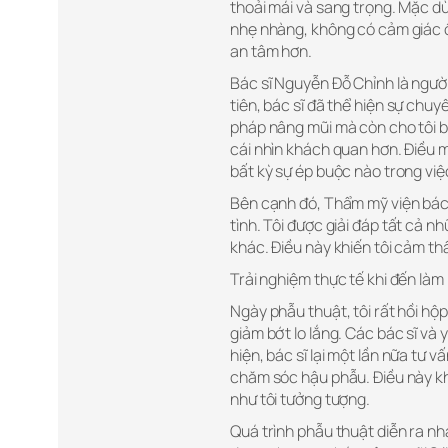
thoải mái và sang trọng. Mặc dù 
nhẹ nhàng, không có cảm giác ồ
an tâm hơn.
Bác sĩ Nguyễn Đỗ Chỉnh là người
tiên, bác sĩ đã thể hiện sự chuy
pháp nâng mũi mà còn cho tôi b
cái nhìn khách quan hơn. Điều m
bất kỳ sự ép buộc nào trong việ
Bên cạnh đó, Thẩm mỹ viện bác 
tình. Tôi được giải đáp tất cả n
khác. Điều này khiến tôi cảm thấ
Trải nghiệm thực tế khi đến làm
Ngày phẫu thuật, tôi rất hồi hộp
giảm bớt lo lắng. Các bác sĩ và 
hiện, bác sĩ lại một lần nữa tư 
chăm sóc hậu phẫu. Điều này kh
như tôi tưởng tượng.
Quá trình phẫu thuật diễn ra n