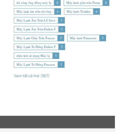
thi công ống đồng máy lạ
8
Máy lạnh giấu trần Panas
6
Máy lạnh âm trần nối ống
6
Máy lạnh Toshiba
6
Máy Lạnh Âm Trần LG Inve
5
Máy Lạnh Âm Trần Daikin F
5
Máy Lạnh Giấu Trần Panaso
5
Máy lạnh Panasonic
5
Máy Lạnh Tủ Đứng Daikin F
5
diện tích sử dụng Máy lạ
5
Máy Lạnh Tủ Đứng Panason
5
Xem tất cả thẻ (907)