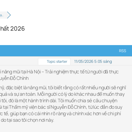
tạ…
 nhất 2026
RSS
11/05/2026 5:05 sáng
Topic starter
í nâng mũi tại Hà Nội – Trải nghiệm thực tế từ người đã thực
guyễn Đỗ Chỉnh
 đặc biệt là nâng mũi, tôi biết rằng có rất nhiều người sẽ nghĩ
 quả và sự an toàn. Mỗi người có lý do khác nhau để muốn thay
i tôi, đó là một hành trình dài. Tôi muốn chia sẻ câu chuyện
i tại Thẩm mỹ viện bác sĩ Nguyễn Đỗ Chỉnh, từ lúc đắn đo suy
c tế, giúp bạn có cái nhìn rõ ràng và chính xác hơn về chi phí
do tại sao tôi chọn nơi này.