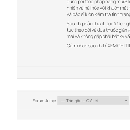
dụng phương pháp nâng mũi S lin
nhiên và hài hòa với khuôn mặt 
và bác sĩ luôn kiểm tra tình trạn
Sau khi phẫu thuật, tôi được ngh
tục theo dõi và đưa thuốc giảm đ
mái và không gặp phải bất kỳ vấ
Cảm nhận sau khi l ( XEM CHI TI
Forum Jump: