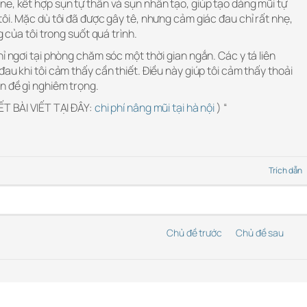
e, kết hợp sụn tự thân và sụn nhân tạo, giúp tạo dáng mũi tự
tôi. Mặc dù tôi đã được gây tê, nhưng cảm giác đau chỉ rất nhẹ,
g của tôi trong suốt quá trình.
ỉ ngơi tại phòng chăm sóc một thời gian ngắn. Các y tá liên
au khi tôi cảm thấy cần thiết. Điều này giúp tôi cảm thấy thoải
n đề gì nghiêm trọng.
ẾT BÀI VIẾT TẠI ĐÂY:
chi phí nâng mũi tại hà nội
) “
Trích dẫn
Chủ đề trước
Chủ đề sau