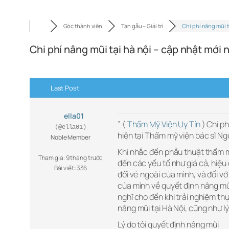
Góc thành viên
Tán gẫu – Giải trí
Chi phí nâng mũi 
Chi phí nâng mũi tại hà nội – cập nhật mới
Last Post
ella01
” (
Thẩm Mỹ Viện Uy Tín
) Chi ph
(@ella01)
hiện tại Thẩm mỹ viện bác sĩ N
Noble Member
Khi nhắc đến phẫu thuật thẩm mỹ,
Tham gia: 9 tháng trước
đến các yếu tố như giá cả, hiệu
Bài viết: 336
đổi vẻ ngoài của mình, và đối vớ
của mình về quyết định nâng mũ
nghĩ cho đến khi trải nghiệm thự
nâng mũi tại Hà Nội, cũng như lý 
Lý do tôi quyết định nâng mũi