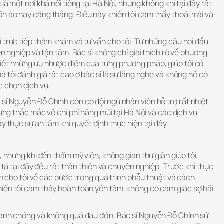
là một nơi khá nổi tiếng tại Hà Nội, nhưng không khí tại đây rất
n ào hay căng thẳng. Điều này khiến tôi cảm thấy thoải mái và
 trực tiếp thăm khám và tư vấn cho tôi. Từ những câu hỏi đầu
ên nghiệp và tận tâm. Bác sĩ không chỉ giải thích rõ về phương
iết những ưu nhược điểm của từng phương pháp, giúp tôi có
à tôi đánh giá rất cao ở bác sĩ là sự lắng nghe và không hề có
c chọn dịch vụ.
sĩ Nguyễn Đỗ Chỉnh còn có đội ngũ nhân viên hỗ trợ rất nhiệt
hững thắc mắc về chi phí nâng mũi tại Hà Nội và các dịch vụ
y thực sự an tâm khi quyết định thực hiện tại đây.
, nhưng khi đến thẩm mỹ viện, không gian thư giãn giúp tôi
y tá tại đây đều rất thân thiện và chuyên nghiệp. Trước khi thực
vấn cho tôi về các bước trong quá trình phẫu thuật và cách
iến tôi cảm thấy hoàn toàn yên tâm, không có cảm giác sợ hãi
hanh chóng và không quá đau đớn. Bác sĩ Nguyễn Đỗ Chỉnh sử