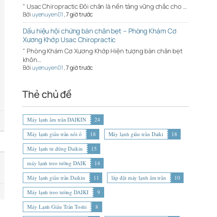
" Usac Chiropractic Đôi chân là nền tảng vững chắc cho …
Bởi
uyenuyen01
,
7 giờ trước
Dấu hiệu hội chứng bàn chân bẹt – Phòng Khám Cơ
Xương Khớp Usac Chiropractic
" Phòng Khám Cơ Xương Khớp Hiện tượng bàn chân bẹt
khôn…
Bởi
uyenuyen01
,
7 giờ trước
Thẻ chủ đề
Máy lạnh âm trần DAIKIN
24
Máy lạnh giấu trần nối ố
18
Máy lạnh giấu trần Daiki
18
Máy lạnh tủ đứng Daikin
15
máy lạnh treo tường DAIK
14
Máy lạnh giấu trần Daikin
11
lắp đặt máy lạnh âm trần
10
Máy lạnh treo tường DAIKI
9
Máy Lạnh Giấu Trần Toshi
8