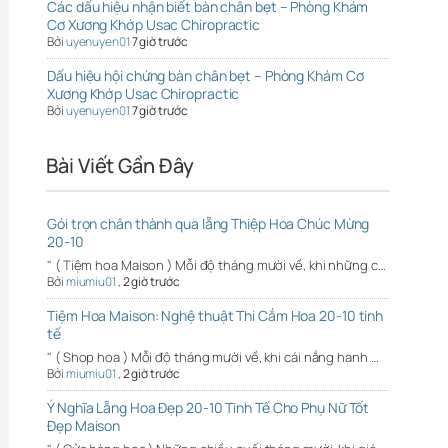
Các dấu hiệu nhận biết bàn chân bẹt – Phòng Khám
Cơ Xương Khớp Usac Chiropractic
Bởi
uyenuyen01
7 giờ trước
Dấu hiệu hội chứng bàn chân bẹt – Phòng Khám Cơ
Xương Khớp Usac Chiropractic
Bởi
uyenuyen01
7 giờ trước
Bài Viết Gần Đây
Gói trọn chân thành qua lẵng Thiệp Hoa Chúc Mừng
20-10
" ( Tiệm hoa Maison ) Mỗi độ tháng mười về, khi những c…
Bởi
miumiu01
,
2 giờ trước
Tiệm Hoa Maison: Nghệ thuật Thi Cắm Hoa 20-10 tinh
tế
" ( Shop hoa ) Mỗi độ tháng mười về, khi cái nắng hanh …
Bởi
miumiu01
,
2 giờ trước
Ý Nghĩa Lẵng Hoa Đẹp 20-10 Tinh Tế Cho Phụ Nữ Tốt
Đẹp Maison