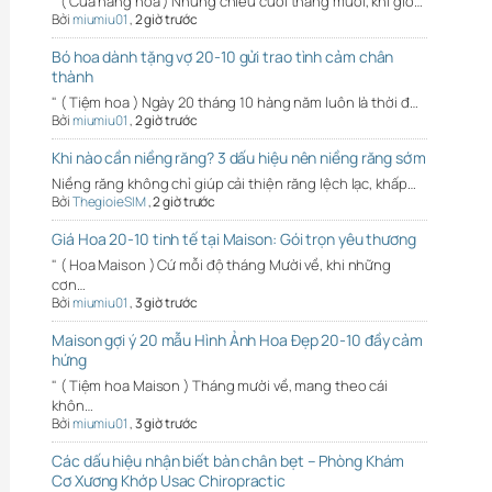
" ( Cửa hàng hoa ) Những chiều cuối tháng mười, khi gió…
Bởi
miumiu01
,
2 giờ trước
Bó hoa dành tặng vợ 20-10 gửi trao tình cảm chân
thành
" ( Tiệm hoa ) Ngày 20 tháng 10 hàng năm luôn là thời đ…
Bởi
miumiu01
,
2 giờ trước
Khi nào cần niềng răng? 3 dấu hiệu nên niềng răng sớm
Niềng răng không chỉ giúp cải thiện răng lệch lạc, khấp…
Bởi
ThegioieSIM
,
2 giờ trước
Giá Hoa 20-10 tinh tế tại Maison: Gói trọn yêu thương
" ( Hoa Maison ) Cứ mỗi độ tháng Mười về, khi những
cơn…
Bởi
miumiu01
,
3 giờ trước
Maison gợi ý 20 mẫu Hình Ảnh Hoa Đẹp 20-10 đầy cảm
hứng
" ( Tiệm hoa Maison ) Tháng mười về, mang theo cái
khôn…
Bởi
miumiu01
,
3 giờ trước
Các dấu hiệu nhận biết bàn chân bẹt – Phòng Khám
Cơ Xương Khớp Usac Chiropractic