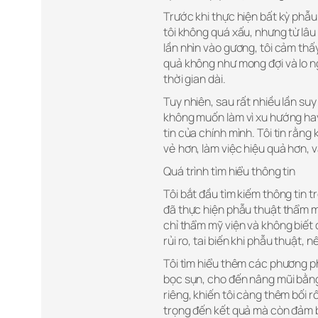
Trước khi thực hiện bất kỳ phẫu 
tôi không quá xấu, nhưng từ lâu 
lần nhìn vào gương, tôi cảm thấ
quả không như mong đợi và lo ng
thời gian dài.
Tuy nhiên, sau rất nhiều lần suy 
không muốn làm vì xu hướng hay v
tin của chính mình. Tôi tin rằng 
vẻ hơn, làm việc hiệu quả hơn, 
Quá trình tìm hiểu thông tin
Tôi bắt đầu tìm kiếm thông tin 
đã thực hiện phẫu thuật thẩm mỹ
chỉ thẩm mỹ viện và không biết đ
rủi ro, tai biến khi phẫu thuật,
Tôi tìm hiểu thêm các phương ph
bọc sụn, cho đến nâng mũi bằn
riêng, khiến tôi càng thêm bối r
trọng đến kết quả mà còn đảm b