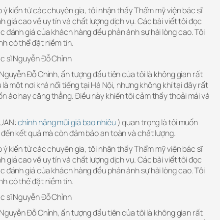
 ý kiến từ các chuyên gia, tôi nhận thấy Thẩm mỹ viện bác sĩ
giá cao về uy tín và chất lượng dịch vụ. Các bài viết tôi đọc
ác đánh giá của khách hàng đều phản ánh sự hài lòng cao. Tôi
h có thể đặt niềm tin.
ác sĩ Nguyễn Đỗ Chỉnh
 Nguyễn Đỗ Chỉnh, ấn tượng đầu tiên của tôi là không gian rất
là một nơi khá nổi tiếng tại Hà Nội, nhưng không khí tại đây rất
n ào hay căng thẳng. Điều này khiến tôi cảm thấy thoải mái và
 QUAN:
chỉnh nâng mũi giá bao nhiêu
) quan trọng là tôi muốn
g đến kết quả mà còn đảm bảo an toàn và chất lượng.
 ý kiến từ các chuyên gia, tôi nhận thấy Thẩm mỹ viện bác sĩ
giá cao về uy tín và chất lượng dịch vụ. Các bài viết tôi đọc
ác đánh giá của khách hàng đều phản ánh sự hài lòng cao. Tôi
h có thể đặt niềm tin.
ác sĩ Nguyễn Đỗ Chỉnh
 Nguyễn Đỗ Chỉnh, ấn tượng đầu tiên của tôi là không gian rất