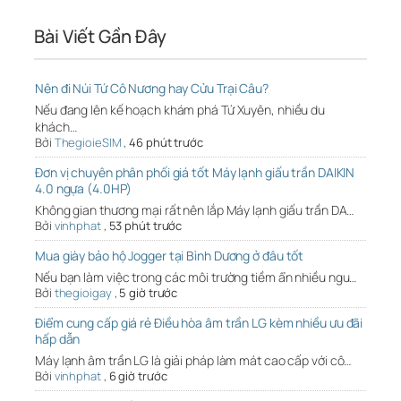
Bài Viết Gần Đây
Nên đi Núi Tứ Cô Nương hay Cửu Trại Câu?
Nếu đang lên kế hoạch khám phá Tứ Xuyên, nhiều du
khách…
Bởi
ThegioieSIM
,
46 phút trước
Đơn vị chuyên phân phối giá tốt Máy lạnh giấu trần DAIKIN
4.0 ngựa (4.0HP)
Không gian thương mại rất nên lắp Máy lạnh giấu trần DA…
Bởi
vinhphat
,
53 phút trước
Mua giày bảo hộ Jogger tại Bình Dương ở đâu tốt
Nếu bạn làm việc trong các môi trường tiềm ẩn nhiều ngu…
Bởi
thegioigay
,
5 giờ trước
Điểm cung cấp giá rẻ Điều hòa âm trần LG kèm nhiều ưu đãi
hấp dẫn
Máy lạnh âm trần LG là giải pháp làm mát cao cấp với cô…
Bởi
vinhphat
,
6 giờ trước