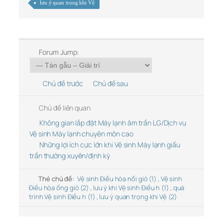
lưu ý quan trọng khi Vệ
Forum Jump:
Chủ đề trước
Chủ đề sau
Chủ đề liên quan
Không gian lắp đặt Máy lạnh âm trần LG/Dịch vụ
Vệ sinh Máy lạnh chuyên môn cao
Những lợi ích cực lớn khi Vệ sinh Máy lạnh giấu
trần thường xuyên/định kỳ
Thẻ chủ đề:
Vệ sinh Điều hòa nối gió (1)
,
Vệ sinh
Điều hòa ống gió (2)
,
lưu ý khi Vệ sinh Điều h (1)
,
quá
trình Vệ sinh Điều h (1)
,
lưu ý quan trọng khi Vệ (2)