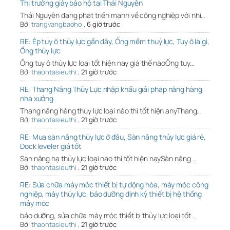
Thị trường giày bảo hộ tại Thái Nguyên
Thái Nguyên đang phát triển mạnh về công nghiệp với nhi…
Bởi
trangvangbaoho
,
6 giờ trước
RE: Ép tuy ô thủy lực gần đây, Ống mềm thuỷ lực, Tuy ô là gì,
Ống thủy lực
Ống tuy ô thủy lực loại tốt hiện nay giá thế nàoỐng tuy…
Bởi
thaontasieuthi
,
21 giờ trước
RE: Thang Nâng Thủy Lực nhập khẩu giải pháp nâng hàng
nhà xưởng
Thang nâng hàng thủy lực loại nào thì tốt hiện anyThang…
Bởi
thaontasieuthi
,
21 giờ trước
RE: Mua sàn nâng thủy lực ở đâu, Sàn nâng thủy lực giá rẻ,
Dock leveler giá tốt
Sàn nâng hạ thủy lực loại nào thì tốt hiện naySàn nâng …
Bởi
thaontasieuthi
,
21 giờ trước
RE: Sửa chữa máy móc thiết bị tự động hóa, máy móc công
nghiệp, máy thủy lực, bảo dưỡng định kỳ thiết bị hệ thống
máy móc
bảo dưỡng, sửa chữa máy móc thiết bị thủy lực loại tốt …
Bởi
thaontasieuthi
,
21 giờ trước