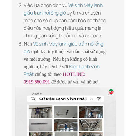
Việc lựa chọn dịch vụ
Vệ sinh Máy lạnh
giấu trần nối ống gió
uy tín và chuyên
môn cao sẽ giúp bạn đảm bảo hệ thống
điều hòa hoạt động hiệu quả, mang lại
không gian sống thoải mái và an toàn.
Vệ sinh Máy lạnh giấu trần nối ống
Nên
gió
định kỳ, tùy thuộc vào tần suất sử dụng
và môi trường. Nếu bạn không có kinh
Điện Lạnh Vĩnh
nghiệm, hãy liên hệ với
Phát
chúng tôi theo
HOTLINE:
0919.560.091
để được tư vấn và hỗ trợ.