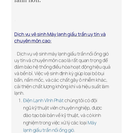
Dịch vụ vệ sinh Máy lạnh giấu trần uy tín và
chuyên môn cao:
Dịch vụ vệ sinh máy lạnh giấu trần nối ống gió
uy tín và chuyên môn cao là rất quan trọng để
đảm bảo hệ thống điều hòa hoạt động hiệu quả
và bền bỉ. Việc vệ sinh định kỳ giúp loại bỏ bụi
bẩn, nấm mốc, và các chất gây ô nhiễm khác,
cải thiện chất lượng không khí và hiệu suất làm
lạnh.
Điện Lạnh Vĩnh Phát
chúng tôi có đội
ngũ kỹ thuật viên chuyên nghiệp, được
đào tạo bài bản về kỹ thuật, và có kinh
nghiệm trong việc xử lý các loại
Máy
lạnh giấu trần nối ống gió
.