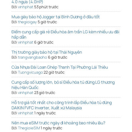
4.0 ngựa (4.0HP)
Bởi
vinhphat
53 phút trước
Mua giày bảo hộ Jogger tại Bình Dương ở đâu tốt
Bởi
thegioigay
5 giờ trước
Điểm cung cấp giá rẻ Điều hòa âm trần LG kèm nhiều ưu đãi
hấp dẫn
Bởi
vinhphat
6 giờ trước
Thị trường giày bảo hộ tại Thái Nguyên
Bởi
trangvangbaoho
6 giờ trước
Cửa Nhựa Đài Loan Ghép Thanh Tại Phường Lái Thiêu
Bởi
Tuongvicuago
22 giờ trước
Cung cấp số lượng lớn, bỏ sỉ Điều hòa tủ đứng LG thương
hiệu Hàn Quốc
Bởi
vinhphat
23 giờ trước
Hỗ trợ giá tốt nhất cho công trình lắp Điều hòa tủ đứng
DAIKIN FVFC Inverter, Xuất xứ Malaysia
Bởi
vinhphat
1 ngày trước
Nên mua eSIM trước ngày đi khoảng bao nhiêu lâu?
Bởi
ThegioieSIM
1 ngày trước