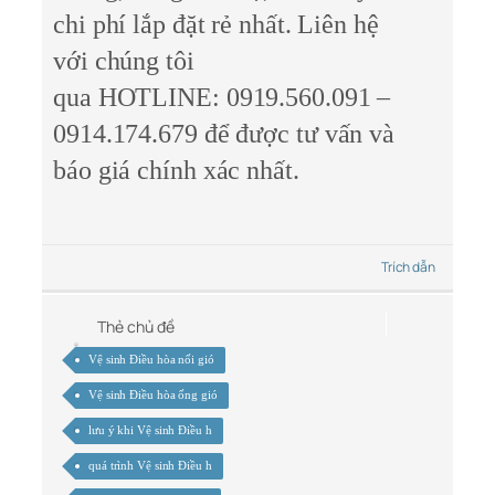
chi phí lắp đặt rẻ nhất. Liên hệ
với chúng tôi
qua
HOTLINE:
0919.560.091 –
0914.174.679
để được tư vấn và
báo giá chính xác nhất.
Trích dẫn
Thẻ chủ đề
Vệ sinh Điều hòa nối gió
Vệ sinh Điều hòa ống gió
lưu ý khi Vệ sinh Điều h
quá trình Vệ sinh Điều h