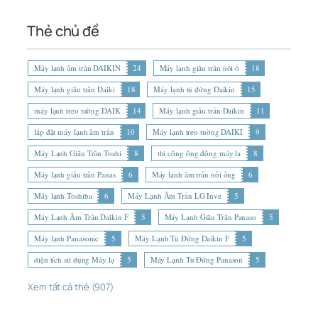
Thẻ chủ đề
Máy lạnh âm trần DAIKIN
24
Máy lạnh giấu trần nối ố
18
Máy lạnh giấu trần Daiki
18
Máy lạnh tủ đứng Daikin
15
máy lạnh treo tường DAIK
14
Máy lạnh giấu trần Daikin
11
lắp đặt máy lạnh âm trần
10
Máy lạnh treo tường DAIKI
9
Máy Lạnh Giấu Trần Toshi
8
thi công ống đồng máy lạ
8
Máy lạnh giấu trần Panas
6
Máy lạnh âm trần nối ống
6
Máy lạnh Toshiba
6
Máy Lạnh Âm Trần LG Inve
5
Máy Lạnh Âm Trần Daikin F
5
Máy Lạnh Giấu Trần Panaso
5
Máy lạnh Panasonic
5
Máy Lạnh Tủ Đứng Daikin F
5
diện tích sử dụng Máy lạ
5
Máy Lạnh Tủ Đứng Panason
5
Xem tất cả thẻ (907)