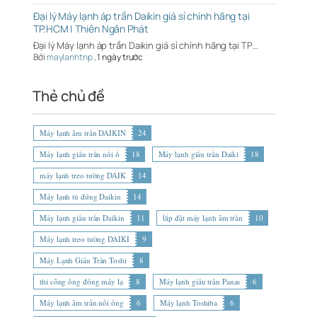
Đại lý Máy lạnh áp trần Daikin giá sỉ chính hãng tại
TP.HCM | Thiên Ngân Phát
Đại lý Máy lạnh áp trần Daikin giá sỉ chính hãng tại TP…
Bởi
maylanhtnp
,
1 ngày trước
Thẻ chủ đề
Máy lạnh âm trần DAIKIN
24
Máy lạnh giấu trần nối ố
18
Máy lạnh giấu trần Daiki
18
máy lạnh treo tường DAIK
14
Máy lạnh tủ đứng Daikin
14
Máy lạnh giấu trần Daikin
11
lắp đặt máy lạnh âm trần
10
Máy lạnh treo tường DAIKI
9
Máy Lạnh Giấu Trần Toshi
8
thi công ống đồng máy lạ
8
Máy lạnh giấu trần Panas
6
Máy lạnh âm trần nối ống
6
Máy lạnh Toshiba
6