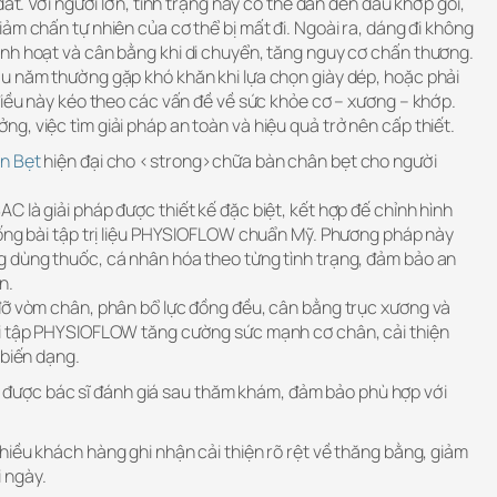
đất. Với người lớn, tình trạng này có thể dẫn đến đau khớp gối,
ảm chấn tự nhiên của cơ thể bị mất đi. Ngoài ra, dáng đi không
nh hoạt và cân bằng khi di chuyển, tăng nguy cơ chấn thương.
u năm thường gặp khó khăn khi lựa chọn giày dép, hoặc phải
điều này kéo theo các vấn đề về sức khỏe cơ – xương – khớp.
, việc tìm giải pháp an toàn và hiệu quả trở nên cấp thiết.
ân Bẹt
hiện đại cho <strong>chữa bàn chân bẹt cho người
 là giải pháp được thiết kế đặc biệt, kết hợp đế chỉnh hình
hống bài tập trị liệu PHYSIOFLOW chuẩn Mỹ. Phương pháp này
 dùng thuốc, cá nhân hóa theo từng tình trạng, đảm bảo an
n.
đỡ vòm chân, phân bổ lực đồng đều, cân bằng trục xương và
ài tập PHYSIOFLOW tăng cường sức mạnh cơ chân, cải thiện
 biến dạng.
ị sẽ được bác sĩ đánh giá sau thăm khám, đảm bảo phù hợp với
iều khách hàng ghi nhận cải thiện rõ rệt về thăng bằng, giảm
 ngày.