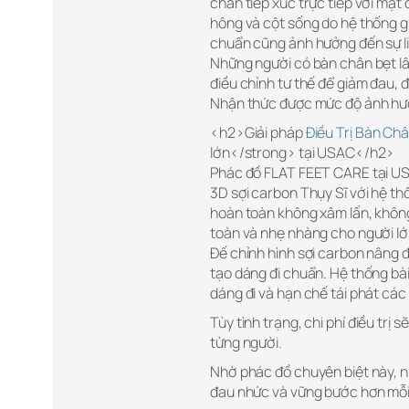
chân tiếp xúc trực tiếp với mặt 
hông và cột sống do hệ thống gi
chuẩn cũng ảnh hưởng đến sự li
Những người có bàn chân bẹt lâ
điều chỉnh tư thế để giảm đau, 
Nhận thức được mức độ ảnh hưởng
<h2>Giải pháp
Điều Trị Bàn Ch
lớn</strong> tại USAC</h2>
Phác đồ FLAT FEET CARE tại USAC
3D sợi carbon Thụy Sĩ với hệ t
hoàn toàn không xâm lấn, không
toàn và nhẹ nhàng cho người lớ
Đế chỉnh hình sợi carbon nâng 
tạo dáng đi chuẩn. Hệ thống b
dáng đi và hạn chế tái phát các
Tùy tình trạng, chi phí điều tr
từng người.
Nhờ phác đồ chuyên biệt này, nh
đau nhức và vững bước hơn mỗi