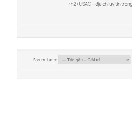
<h2>USAC – địa chỉ uy tín tro
Forum Jump: