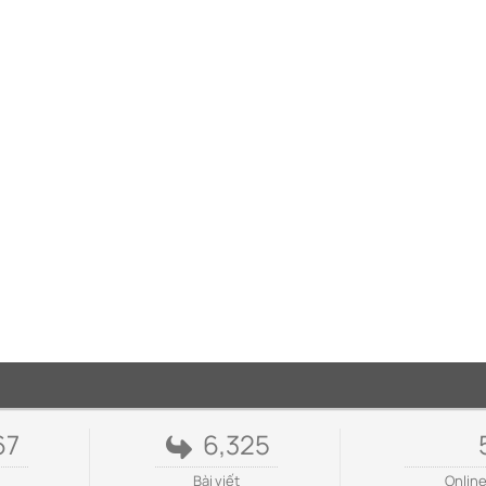
67
6,325
Bài viết
Onlin