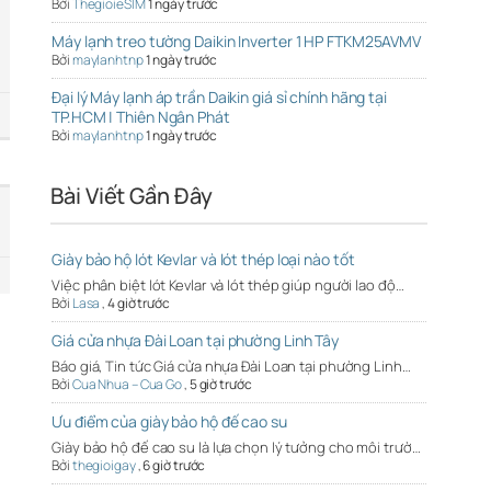
Bởi
ThegioieSIM
1 ngày trước
Máy lạnh treo tường Daikin Inverter 1 HP FTKM25AVMV
Bởi
maylanhtnp
1 ngày trước
Đại lý Máy lạnh áp trần Daikin giá sỉ chính hãng tại
TP.HCM | Thiên Ngân Phát
Bởi
maylanhtnp
1 ngày trước
Bài Viết Gần Đây
Giày bảo hộ lót Kevlar và lót thép loại nào tốt
Việc phân biệt lót Kevlar và lót thép giúp người lao độ…
Bởi
Lasa
,
4 giờ trước
Giá cửa nhựa Đài Loan tại phường Linh Tây
Báo giá, Tin tức Giá cửa nhựa Đài Loan tại phường Linh…
Bởi
Cua Nhua – Cua Go
,
5 giờ trước
Ưu điểm của giày bảo hộ đế cao su
Giày bảo hộ đế cao su là lựa chọn lý tưởng cho môi trườ…
Bởi
thegioigay
,
6 giờ trước