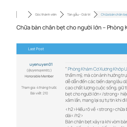
Góc thành viên
Tán gẫu – Giải trí
Chữa bàn chân bẹ
Chữa bàn chân bẹt cho người lớn – Phòng
Last Post
uyenuyen01
”
Phòng Khám Cơ Xương Khớp U
(@uyenuyen01)
thẩm mỹ, mà còn ảnh hưởng trực
Honorable Member
dễ dẫn đến các biến dạng lâu dà
cao chất lượng cuộc sống, giữ
Tham gia: 4 tháng trước
Bài viết: 210
bẹt cho người lớn</strong> hiệ
xâm lấn, mang lại sự tự tin khi đi
<h2>Hiểu rõ về <strong>chữa b
dài</h2>
Bàn chân bẹt xảy ra khi vòm bà