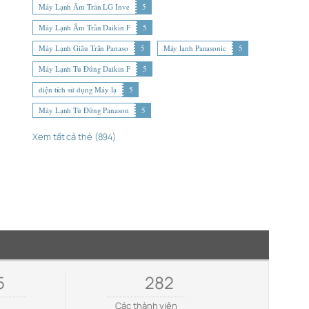
Máy Lạnh Âm Trần LG Inve
5
Máy Lạnh Âm Trần Daikin F
5
Máy Lạnh Giấu Trần Panaso
5
Máy lạnh Panasonic
5
Máy Lạnh Tủ Đứng Daikin F
5
diện tích sử dụng Máy lạ
5
Máy Lạnh Tủ Đứng Panason
5
Xem tất cả thẻ (894)
5
282
e
Các thành viên