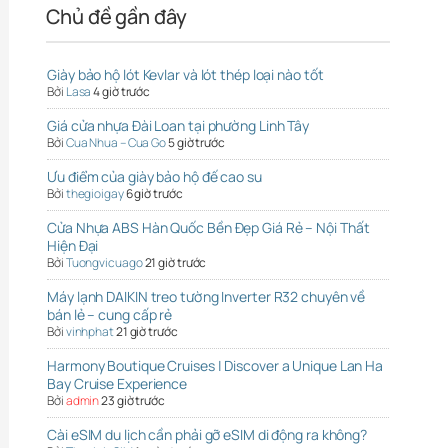
Chủ đề gần đây
Giày bảo hộ lót Kevlar và lót thép loại nào tốt
Bởi
Lasa
4 giờ trước
Giá cửa nhựa Đài Loan tại phường Linh Tây
Bởi
Cua Nhua – Cua Go
5 giờ trước
Ưu điểm của giày bảo hộ đế cao su
Bởi
thegioigay
6 giờ trước
Cửa Nhựa ABS Hàn Quốc Bền Đẹp Giá Rẻ – Nội Thất
Hiện Đại
Bởi
Tuongvicuago
21 giờ trước
Máy lạnh DAIKIN treo tường Inverter R32 chuyên về
bán lẻ – cung cấp rẻ
Bởi
vinhphat
21 giờ trước
Harmony Boutique Cruises | Discover a Unique Lan Ha
Bay Cruise Experience
Bởi
admin
23 giờ trước
Cài eSIM du lịch cần phải gỡ eSIM di động ra không?