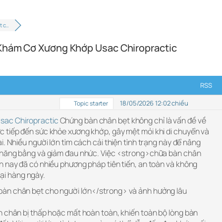
t c…
 Khám Cơ Xương Khớp Usac Chiropractic
RSS
18/05/2026 12:02 chiều
Topic starter
sac Chiropractic
Chứng bàn chân bẹt không chỉ là vấn đề về
 tiếp đến sức khỏe xương khớp, gây mệt mỏi khi di chuyển và
i. Nhiều người lớn tìm cách cải thiện tình trạng này để nâng
 thăng bằng và giảm đau nhức. Việc <strong>chữa bàn chân
n nay đã có nhiều phương pháp tiên tiến, an toàn và không
 lại hàng ngày.
àn chân bẹt cho người lớn</strong> và ảnh hưởng lâu
n chân bị thấp hoặc mất hoàn toàn, khiến toàn bộ lòng bàn