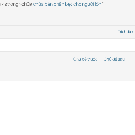
ng <strong>chữa
chữa bàn chân bẹt cho người lớn
“
Trích dẫn
Chủ đề trước
Chủ đề sau