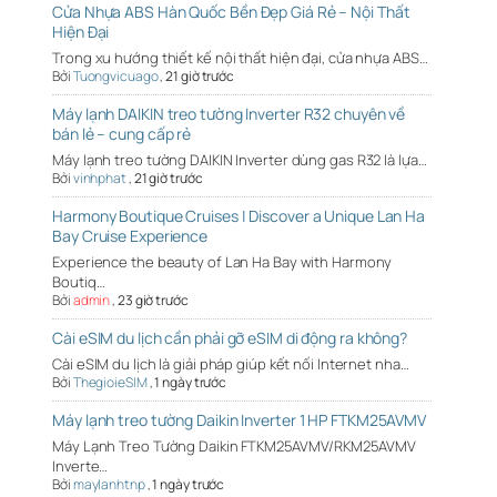
Cửa Nhựa ABS Hàn Quốc Bền Đẹp Giá Rẻ – Nội Thất
Hiện Đại
Trong xu hướng thiết kế nội thất hiện đại, cửa nhựa ABS…
Bởi
Tuongvicuago
,
21 giờ trước
Máy lạnh DAIKIN treo tường Inverter R32 chuyên về
bán lẻ – cung cấp rẻ
Máy lạnh treo tường DAIKIN Inverter dùng gas R32 là lựa…
Bởi
vinhphat
,
21 giờ trước
Harmony Boutique Cruises | Discover a Unique Lan Ha
Bay Cruise Experience
Experience the beauty of Lan Ha Bay with Harmony
Boutiq…
Bởi
admin
,
23 giờ trước
Cài eSIM du lịch cần phải gỡ eSIM di động ra không?
Cài eSIM du lịch là giải pháp giúp kết nối Internet nha…
Bởi
ThegioieSIM
,
1 ngày trước
Máy lạnh treo tường Daikin Inverter 1 HP FTKM25AVMV
Máy Lạnh Treo Tường Daikin FTKM25AVMV/RKM25AVMV
Inverte…
Bởi
maylanhtnp
,
1 ngày trước