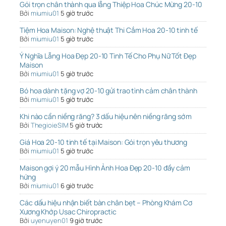
Gói trọn chân thành qua lẵng Thiệp Hoa Chúc Mừng 20-10
Bởi
miumiu01
5 giờ trước
Tiệm Hoa Maison: Nghệ thuật Thi Cắm Hoa 20-10 tinh tế
Bởi
miumiu01
5 giờ trước
Ý Nghĩa Lẵng Hoa Đẹp 20-10 Tinh Tế Cho Phụ Nữ Tốt Đẹp
Maison
Bởi
miumiu01
5 giờ trước
Bó hoa dành tặng vợ 20-10 gửi trao tình cảm chân thành
Bởi
miumiu01
5 giờ trước
Khi nào cần niềng răng? 3 dấu hiệu nên niềng răng sớm
Bởi
ThegioieSIM
5 giờ trước
Giá Hoa 20-10 tinh tế tại Maison: Gói trọn yêu thương
Bởi
miumiu01
5 giờ trước
Maison gợi ý 20 mẫu Hình Ảnh Hoa Đẹp 20-10 đầy cảm
hứng
Bởi
miumiu01
6 giờ trước
Các dấu hiệu nhận biết bàn chân bẹt – Phòng Khám Cơ
Xương Khớp Usac Chiropractic
Bởi
uyenuyen01
9 giờ trước