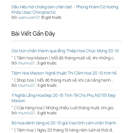
Dấu hiệu hội chứng bàn chân bẹt – Phòng Khám Cơ Xương
Khớp Usac Chiropractic
Bởi
uyenuyen01
10 giờ trước
Bài Viết Gần Đây
Gói trọn chân thành qua lẵng Thiệp Hoa Chúc Mừng 20-10
" ( Tiệm hoa Maison ) Mỗi độ tháng mười về, khi những c…
Bởi
miumiu01
,
5 giờ trước
Tiệm Hoa Maison: Nghệ thuật Thi Cắm Hoa 20-10 tinh tế
" ( Shop hoa ) Mỗi độ tháng mười về, khi cái nắng hanh …
Bởi
miumiu01
,
5 giờ trước
Ý Nghĩa Lẵng Hoa Đẹp 20-10 Tinh Tế Cho Phụ Nữ Tốt Đẹp
Maison
" ( Cửa hàng hoa ) Những chiều cuối tháng mười, khi gió…
Bởi
miumiu01
,
5 giờ trước
Bó hoa dành tặng vợ 20-10 gửi trao tình cảm chân thành
" ( Tiệm hoa ) Ngày 20 tháng 10 hàng năm luôn là thời đ…