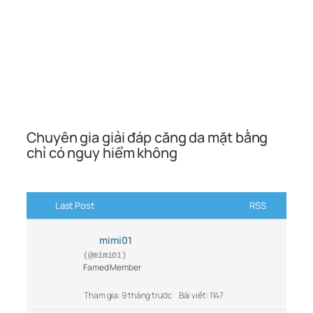
Chuyên gia giải đáp căng da mặt bằng
chỉ có nguy hiểm không
Last Post
RSS
mimi01
(@mimi01)
Famed Member
Tham gia: 9 tháng trước
Bài viết: 1147