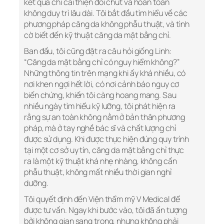
kết quả chỉ cải thiện đôi chút và hoàn toàn
không duy trì lâu dài. Tôi bắt đầu tìm hiểu về các
phương pháp căng da không phẫu thuật, và tình
cờ biết đến kỹ thuật căng da mặt bằng chỉ.
Ban đầu, tôi cũng đặt ra câu hỏi giống Linh:
“Căng da mặt bằng chỉ có nguy hiểm không?”
Những thông tin trên mạng khi ấy khá nhiều, có
nơi khen ngợi hết lời, có nơi cảnh báo nguy cơ
biến chứng, khiến tôi càng hoang mang. Sau
nhiều ngày tìm hiểu kỹ lưỡng, tôi phát hiện ra
rằng sự an toàn không nằm ở bản thân phương
pháp, mà ở tay nghề bác sĩ và chất lượng chỉ
được sử dụng. Khi được thực hiện đúng quy trình
tại một cơ sở uy tín, căng da mặt bằng chỉ thực
ra là một kỹ thuật khá nhẹ nhàng, không cần
phẫu thuật, không mất nhiều thời gian nghỉ
dưỡng.
Tôi quyết định đến Viện thẩm mỹ V Medical để
được tư vấn. Ngay khi bước vào, tôi đã ấn tượng
bởi không gian sang trọng, nhưng không phải