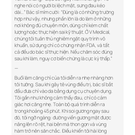
nghe nói có người bị lệch mặt, sưng đau kéo
dài…” Bác sĩ mỉm cười: “Đúng là có những trường
hợp như vậy, nhưng phần lớn là do làm ở những
nơi không đủ chuyên môn, dùng chỉ kém chất
lượng hoặc thực hiện sai kỹ thuật. Ở V Medical,
chúng tôi tuân thủ nghiêm ngặt quy trình vô
khuẩn, sử dụng chỉ có chứng nhận FDA, và tất
cả đều do bác sĩ thực hiện. Nếu chăm sóc đúng
sau khi làm, nguy cơ biến chứng là cực kỳ thấp.”
—
Buổi làm căng chỉ của tôi diễn ra nhẹ nhàng hơn
tôi tưởng. Sau khi gây tê vùng điều trị, bác sĩ bắt
đầu đưa chỉ vào da bằng dụng cụ chuyên dụng.
Tôi gần như không cảm thấy đau, chỉ có cảm
giác hơi căng nhẹ. Toàn bộ quá trình diễn ra
trong khoảng 45 phút. Khi soi gương ngay sau
đó, tôi ngỡ ngàng: đường viền gương mặt được
nâng lên rõ rệt, hai bên má thon gọn và vùng
hàm trở nên săn chắc. Điều khiến tôi hài lòng