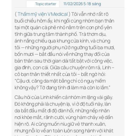
11/02/2026 5:18 sáng
Topic starter
(
Thẩm mỹ viện V Medical
) Tôi vẫn nhớ rất rõ
buổi chiều hôm ấy, khi ngồi cùng nhóm bạn thân
tại một quán cà phê nhỏ nằm trên con phố yên
tĩnh giữa trung tâm thành phố. Trà thơm dịu,
ánh nắng chiếu qua khung cửa kính, và chúng
tôi — những người phụ nữ ở ngưỡng tuổi ba mươi,
bốn mươi — bắt đầu nói về những thay đổi của
bản thân sau thời gian dài tất bật với công việc,
gia đình, con cái. Giữa câu chuyện rôm rả, Linh –
cô bạn thân thiết nhất của tôi – bất ngờ hỏi:
“Cậu ơi, căng da mặt bằng chỉ có nguy hiểm
không vậy? Tớ đang tính đi làm mà còn lo lắm.”
Câu hỏi của Linh khiến cả nhóm im lặng vài giây.
Đó không phải là chuyện lạ, vì ở độ tuổi này, làn
da bắt đầu mất đi độ đàn hồi, những nếp nhăn
nơi khóe mắt, rãnh cười, vùng hàm chảy xệ dần
hiện rõ. Ai cũng muốn níu giữ vẻ thanh xuân,
nhưng nỗi lo về an toàn luôn song hành với khát