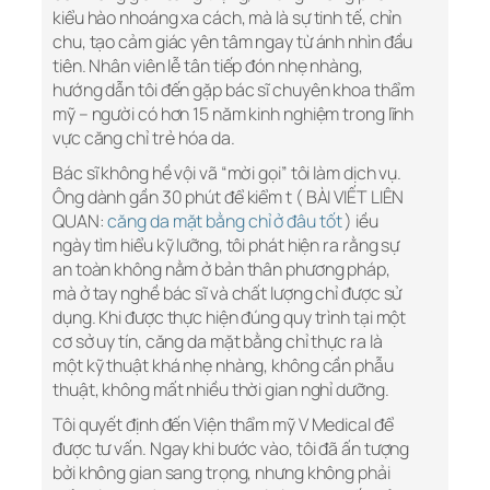
kiểu hào nhoáng xa cách, mà là sự tinh tế, chỉn
chu, tạo cảm giác yên tâm ngay từ ánh nhìn đầu
tiên. Nhân viên lễ tân tiếp đón nhẹ nhàng,
hướng dẫn tôi đến gặp bác sĩ chuyên khoa thẩm
mỹ – người có hơn 15 năm kinh nghiệm trong lĩnh
vực căng chỉ trẻ hóa da.
Bác sĩ không hề vội vã “mời gọi” tôi làm dịch vụ.
Ông dành gần 30 phút để kiểm t ( BÀI VIẾT LIÊN
QUAN:
căng da mặt bằng chỉ ở đâu tốt
) iều
ngày tìm hiểu kỹ lưỡng, tôi phát hiện ra rằng sự
an toàn không nằm ở bản thân phương pháp,
mà ở tay nghề bác sĩ và chất lượng chỉ được sử
dụng. Khi được thực hiện đúng quy trình tại một
cơ sở uy tín, căng da mặt bằng chỉ thực ra là
một kỹ thuật khá nhẹ nhàng, không cần phẫu
thuật, không mất nhiều thời gian nghỉ dưỡng.
Tôi quyết định đến Viện thẩm mỹ V Medical để
được tư vấn. Ngay khi bước vào, tôi đã ấn tượng
bởi không gian sang trọng, nhưng không phải