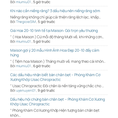
Bởi
miumiu01
,
5 giờ trước
Khi nào cần niềng răng? 3 dấu hiệu nên niềng răng sớm
Niềng răng không chỉ giúp cải thiện răng lệch lạc, khấp…
Bởi
ThegioieSIM
,
5 giờ trước
Giá Hoa 20-10 tinh tế tại Maison: Gói trọn yêu thương
" ( Hoa Maison ) Cứ mỗi độ tháng Mười về, khi những cơn…
Bởi
miumiu01
,
5 giờ trước
Maison gợi ý 20 mẫu Hình Ảnh Hoa Đẹp 20-10 đầy cảm
hứng
" ( Tiệm hoa Maison ) Tháng mười về, mang theo cái khôn…
Bởi
miumiu01
,
6 giờ trước
Các dấu hiệu nhận biết bàn chân bẹt – Phòng Khám Cơ
Xương Khớp Usac Chiropractic
" Usac Chiropractic Đôi chân là nền tảng vững chắc cho …
Bởi
uyenuyen01
,
9 giờ trước
Dấu hiệu hội chứng bàn chân bẹt – Phòng Khám Cơ Xương
Khớp Usac Chiropractic
" Phòng Khám Cơ Xương Khớp Hiện tượng bàn chân bẹt
khôn…