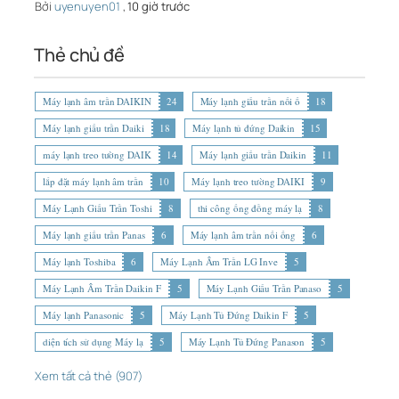
Bởi
uyenuyen01
,
10 giờ trước
Thẻ chủ đề
Máy lạnh âm trần DAIKIN
24
Máy lạnh giấu trần nối ố
18
Máy lạnh giấu trần Daiki
18
Máy lạnh tủ đứng Daikin
15
máy lạnh treo tường DAIK
14
Máy lạnh giấu trần Daikin
11
lắp đặt máy lạnh âm trần
10
Máy lạnh treo tường DAIKI
9
Máy Lạnh Giấu Trần Toshi
8
thi công ống đồng máy lạ
8
Máy lạnh giấu trần Panas
6
Máy lạnh âm trần nối ống
6
Máy lạnh Toshiba
6
Máy Lạnh Âm Trần LG Inve
5
Máy Lạnh Âm Trần Daikin F
5
Máy Lạnh Giấu Trần Panaso
5
Máy lạnh Panasonic
5
Máy Lạnh Tủ Đứng Daikin F
5
diện tích sử dụng Máy lạ
5
Máy Lạnh Tủ Đứng Panason
5
Xem tất cả thẻ (907)