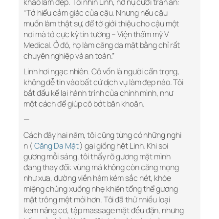
khao làm đẹp. Tôi nhìn Linh, nở nụ cười trấn an:
“Tớ hiểu cảm giác của cậu. Nhưng nếu cậu
muốn làm thật sự, để tớ giới thiệu cho cậu một
nơi mà tớ cực kỳ tin tưởng – Viện thẩm mỹ V
Medical. Ở đó, họ làm căng da mặt bằng chỉ rất
chuyên nghiệp và an toàn.”
Linh hơi ngạc nhiên. Cô vốn là người cẩn trọng,
không dễ tin vào bất cứ dịch vụ làm đẹp nào. Tôi
bắt đầu kể lại hành trình của chính mình, như
một cách để giúp cô bớt băn khoăn.
—
Cách đây hai năm, tôi cũng từng có những nghi
n (
Căng Da Mặt
) gại giống hệt Linh. Khi soi
gương mỗi sáng, tôi thấy rõ gương mặt mình
đang thay đổi: vùng má không còn căng mọng
như xưa, đường viền hàm kém sắc nét, khóe
miệng chùng xuống nhẹ khiến tổng thể gương
mặt trông mệt mỏi hơn. Tôi đã thử nhiều loại
kem nâng cơ, tập massage mặt đều đặn, nhưng