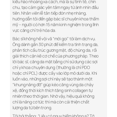
kiểu hào nhoáng xa cách, mà là sự tinh tế, chỉn
chu, tạo cảm giác yên tâm ngay từ ánh nhìn đầu
tiên. Nhân viên lễ tân tiếp đón nhẹ nhàng,
hướng dẫn tôi đến gặp bác sĩ chuyên khoa thẩm
mỹ – người có hơn 15 năm kinh nghiệm trong lĩnh
vực căng chỉ trẻ hóa da.
Bác sĩ không hề vội vã “mời gọi” tôi làm dịch vụ.
Ông dành gần 30 phút để kiểm tra tình trạng da,
phân tích cấu trúc gương mặt, độ chùng da, rồi
giải thích cặn kẽ cơ chế của phương pháp. Theo
lời bác sĩ, căng da mặt bằng chỉ sử dụng các sợi
chỉ y khoa chuyên dụng (thường là chỉ PDO
hoặc chỉ PCL) được cấy vào lớp mô dưới da. Khi
luồn vào, những sợi chỉ này sẽ tạo thành một
“khung nâng đỡ” giúp kéo căng vùng da chảy
xệ, đồng thời kích thích tăng sinh collagen tự
nhiên theo thời gian. Nhờ vậy, hiệu quả không
chỉ là nâng cơ tức thì mà còn cải thiện chất
lượng da từ bên trong.
Tôi hỏi thẳng: “Liệu có nguy hiểm không ạ? Tớ