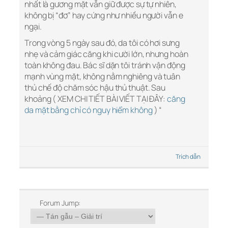
nhất là gương mặt vẫn giữ được sự tự nhiên,
không bị “đơ” hay cứng như nhiều người vẫn e
ngại.
Trong vòng 5 ngày sau đó, da tôi có hơi sưng
nhẹ và cảm giác căng khi cười lớn, nhưng hoàn
toàn không đau. Bác sĩ dặn tôi tránh vận động
mạnh vùng mặt, không nằm nghiêng và tuân
thủ chế độ chăm sóc hậu thủ thuật. Sau
khoảng ( XEM CHI TIẾT BÀI VIẾT TẠI ĐÂY:
căng
da mặt bằng chỉ có nguy hiểm không
) “
Trích dẫn
Forum Jump: