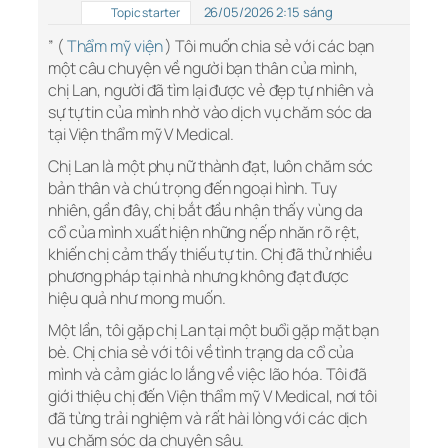
26/05/2026 2:15 sáng
Topic starter
” (
Thẩm mỹ viện
) Tôi muốn chia sẻ với các bạn
một câu chuyện về người bạn thân của mình,
chị Lan, người đã tìm lại được vẻ đẹp tự nhiên và
sự tự tin của mình nhờ vào dịch vụ chăm sóc da
tại Viện thẩm mỹ V Medical.
Chị Lan là một phụ nữ thành đạt, luôn chăm sóc
bản thân và chú trọng đến ngoại hình. Tuy
nhiên, gần đây, chị bắt đầu nhận thấy vùng da
cổ của mình xuất hiện những nếp nhăn rõ rệt,
khiến chị cảm thấy thiếu tự tin. Chị đã thử nhiều
phương pháp tại nhà nhưng không đạt được
hiệu quả như mong muốn.
Một lần, tôi gặp chị Lan tại một buổi gặp mặt bạn
bè. Chị chia sẻ với tôi về tình trạng da cổ của
mình và cảm giác lo lắng về việc lão hóa. Tôi đã
giới thiệu chị đến Viện thẩm mỹ V Medical, nơi tôi
đã từng trải nghiệm và rất hài lòng với các dịch
vụ chăm sóc da chuyên sâu.