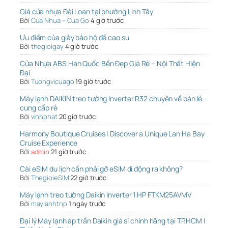
Giá cửa nhựa Đài Loan tại phường Linh Tây
Bởi
Cua Nhua – Cua Go
4 giờ trước
Ưu điểm của giày bảo hộ đế cao su
Bởi
thegioigay
4 giờ trước
Cửa Nhựa ABS Hàn Quốc Bền Đẹp Giá Rẻ – Nội Thất Hiện
Đại
Bởi
Tuongvicuago
19 giờ trước
Máy lạnh DAIKIN treo tường Inverter R32 chuyên về bán lẻ –
cung cấp rẻ
Bởi
vinhphat
20 giờ trước
Harmony Boutique Cruises | Discover a Unique Lan Ha Bay
Cruise Experience
Bởi
admin
21 giờ trước
Cài eSIM du lịch cần phải gỡ eSIM di động ra không?
Bởi
ThegioieSIM
22 giờ trước
Máy lạnh treo tường Daikin Inverter 1 HP FTKM25AVMV
Bởi
maylanhtnp
1 ngày trước
Đại lý Máy lạnh áp trần Daikin giá sỉ chính hãng tại TP.HCM |