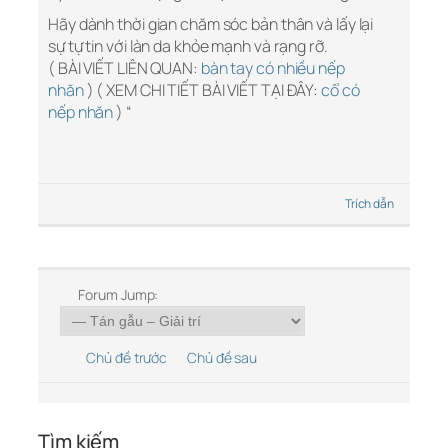
Hãy dành thời gian chăm sóc bản thân và lấy lại
sự tự tin với làn da khỏe mạnh và rạng rỡ.
( BÀI VIẾT LIÊN QUAN:
bàn tay có nhiều nếp
nhăn
) ( XEM CHI TIẾT BÀI VIẾT TẠI ĐÂY:
cổ có
nếp nhăn
) “
Trích dẫn
Forum Jump:
Chủ đề trước
Chủ đề sau
Tìm kiếm