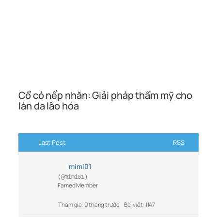
Cổ có nếp nhăn: Giải pháp thẩm mỹ cho
làn da lão hóa
Last Post
RSS
mimi01
(@mimi01)
Famed Member
Tham gia: 9 tháng trước
Bài viết: 1147