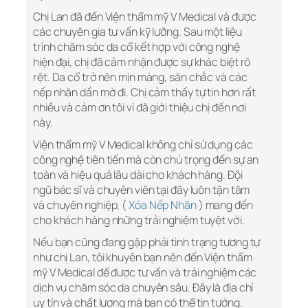
Chị Lan đã đến Viện thẩm mỹ V Medical và được
các chuyên gia tư vấn kỹ lưỡng. Sau một liệu
trình chăm sóc da cổ kết hợp với công nghệ
hiện đại, chị đã cảm nhận được sự khác biệt rõ
rệt. Da cổ trở nên mịn màng, săn chắc và các
nếp nhăn dần mờ đi. Chị cảm thấy tự tin hơn rất
nhiều và cảm ơn tôi vì đã giới thiệu chị đến nơi
này.
Viện thẩm mỹ V Medical không chỉ sử dụng các
công nghệ tiên tiến mà còn chú trọng đến sự an
toàn và hiệu quả lâu dài cho khách hàng. Đội
ngũ bác sĩ và chuyên viên tại đây luôn tận tâm
và chuyên nghiệp, (
Xóa Nếp Nhăn
) mang đến
cho khách hàng những trải nghiệm tuyệt vời.
Nếu bạn cũng đang gặp phải tình trạng tương tự
như chị Lan, tôi khuyên bạn nên đến Viện thẩm
mỹ V Medical để được tư vấn và trải nghiệm các
dịch vụ chăm sóc da chuyên sâu. Đây là địa chỉ
uy tín và chất lượng mà bạn có thể tin tưởng.