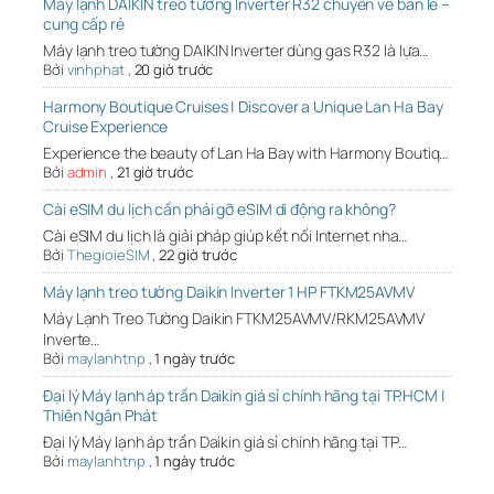
Máy lạnh DAIKIN treo tường Inverter R32 chuyên về bán lẻ –
cung cấp rẻ
Máy lạnh treo tường DAIKIN Inverter dùng gas R32 là lựa…
Bởi
vinhphat
,
20 giờ trước
Harmony Boutique Cruises | Discover a Unique Lan Ha Bay
Cruise Experience
Experience the beauty of Lan Ha Bay with Harmony Boutiq…
Bởi
admin
,
21 giờ trước
Cài eSIM du lịch cần phải gỡ eSIM di động ra không?
Cài eSIM du lịch là giải pháp giúp kết nối Internet nha…
Bởi
ThegioieSIM
,
22 giờ trước
Máy lạnh treo tường Daikin Inverter 1 HP FTKM25AVMV
Máy Lạnh Treo Tường Daikin FTKM25AVMV/RKM25AVMV
Inverte…
Bởi
maylanhtnp
,
1 ngày trước
Đại lý Máy lạnh áp trần Daikin giá sỉ chính hãng tại TP.HCM |
Thiên Ngân Phát
Đại lý Máy lạnh áp trần Daikin giá sỉ chính hãng tại TP…
Bởi
maylanhtnp
,
1 ngày trước