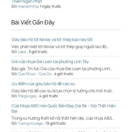
Thiên Ngân Phát
Bởi
maylanhtnp
1 ngày trước
Bài Viết Gần Đây
Giày bảo hộ lót Kevlar và lót thép loại nào tốt
Việc phân biệt lót Kevlar và lót thép giúp người lao độ…
Bởi
Lasa
,
3 giờ trước
Giá cửa nhựa Đài Loan tại phường Linh Tây
Báo giá, Tin tức Giá cửa nhựa Đài Loan tại phường Linh…
Bởi
Cua Nhua – Cua Go
,
4 giờ trước
Ưu điểm của giày bảo hộ đế cao su
Giày bảo hộ đế cao su là lựa chọn lý tưởng cho môi trườ…
Bởi
thegioigay
,
4 giờ trước
Cửa Nhựa ABS Hàn Quốc Bền Đẹp Giá Rẻ – Nội Thất Hiện
Đại
Trong xu hướng thiết kế nội thất hiện đại, cửa nhựa ABS…
Bởi
Tuongvicuago
,
19 giờ trước