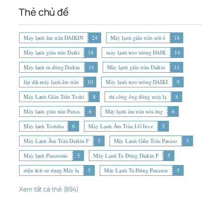
Thẻ chủ đề
Máy lạnh âm trần DAIKIN
24
Máy lạnh giấu trần nối ố
18
Máy lạnh giấu trần Daiki
18
máy lạnh treo tường DAIK
14
Máy lạnh tủ đứng Daikin
14
Máy lạnh giấu trần Daikin
11
lắp đặt máy lạnh âm trần
10
Máy lạnh treo tường DAIKI
9
Máy Lạnh Giấu Trần Toshi
8
thi công ống đồng máy lạ
8
Máy lạnh giấu trần Panas
6
Máy lạnh âm trần nối ống
6
Máy lạnh Toshiba
6
Máy Lạnh Âm Trần LG Inve
5
Máy Lạnh Âm Trần Daikin F
5
Máy Lạnh Giấu Trần Panaso
5
Máy lạnh Panasonic
5
Máy Lạnh Tủ Đứng Daikin F
5
diện tích sử dụng Máy lạ
5
Máy Lạnh Tủ Đứng Panason
5
Xem tất cả thẻ (894)