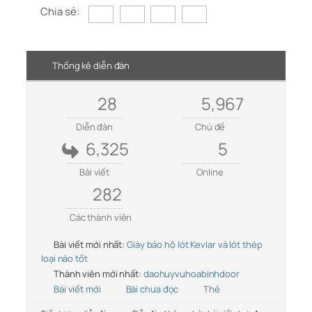
Chia sẻ:
Thống kê diễn đàn
28
5,967
Diễn đàn
Chủ đề
6,325
5
Bài viết
Online
282
Các thành viên
Bài viết mới nhất:
Giày bảo hộ lót Kevlar và lót thép
loại nào tốt
Thành viên mới nhất:
daohuyvuhoabinhdoor
Bài viết mới
Bài chưa đọc
Thẻ