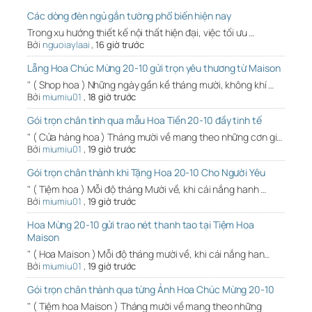
Các dòng đèn ngủ gắn tường phổ biến hiện nay
Trong xu hướng thiết kế nội thất hiện đại, việc tối ưu …
Bởi
nguoiaylaai
,
16 giờ trước
Lẵng Hoa Chúc Mừng 20-10 gửi trọn yêu thương từ Maison
" ( Shop hoa ) Những ngày gần kề tháng mười, không khí …
Bởi
miumiu01
,
18 giờ trước
Gói trọn chân tình qua mẫu Hoa Tiền 20-10 đầy tinh tế
" ( Cửa hàng hoa ) Tháng mười về mang theo những cơn gi…
Bởi
miumiu01
,
19 giờ trước
Gói trọn chân thành khi Tặng Hoa 20-10 Cho Người Yêu
" ( Tiệm hoa ) Mỗi độ tháng Mười về, khi cái nắng hanh …
Bởi
miumiu01
,
19 giờ trước
Hoa Mừng 20-10 gửi trao nét thanh tao tại Tiệm Hoa
Maison
" ( Hoa Maison ) Mỗi độ tháng mười về, khi cái nắng han…
Bởi
miumiu01
,
19 giờ trước
Gói trọn chân thành qua từng Ảnh Hoa Chúc Mừng 20-10
" ( Tiệm hoa Maison ) Tháng mười về mang theo những