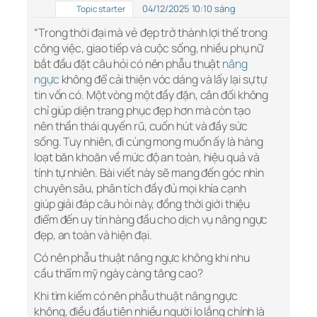
04/12/2025 10:10 sáng
Topic starter
“Trong thời đại mà vẻ đẹp trở thành lợi thế trong
công việc, giao tiếp và cuộc sống, nhiều phụ nữ
bắt đầu đặt câu hỏi có nên phẫu thuật
nâng
ngực
không để cải thiện vóc dáng và lấy lại sự tự
tin vốn có. Một vòng một đầy đặn, cân đối không
chỉ giúp diện trang phục đẹp hơn mà còn tạo
nên thần thái quyến rũ, cuốn hút và đầy sức
sống. Tuy nhiên, đi cùng mong muốn ấy là hàng
loạt băn khoăn về mức độ an toàn, hiệu quả và
tính tự nhiên. Bài viết này sẽ mang đến góc nhìn
chuyên sâu, phân tích đầy đủ mọi khía cạnh
giúp giải đáp câu hỏi này, đồng thời giới thiệu
điểm đến uy tín hàng đầu cho dịch vụ nâng ngực
đẹp, an toàn và hiện đại.
Có nên phẫu thuật nâng ngực không khi nhu
cầu thẩm mỹ ngày càng tăng cao?
Khi tìm kiếm có nên phẫu thuật nâng ngực
không, điều đầu tiên nhiều người lo lắng chính là