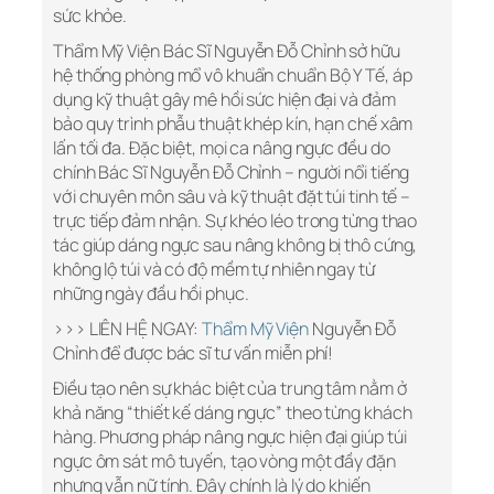
sức khỏe.
Thẩm Mỹ Viện Bác Sĩ Nguyễn Đỗ Chỉnh sở hữu
hệ thống phòng mổ vô khuẩn chuẩn Bộ Y Tế, áp
dụng kỹ thuật gây mê hồi sức hiện đại và đảm
bảo quy trình phẫu thuật khép kín, hạn chế xâm
lấn tối đa. Đặc biệt, mọi ca nâng ngực đều do
chính Bác Sĩ Nguyễn Đỗ Chỉnh – người nổi tiếng
với chuyên môn sâu và kỹ thuật đặt túi tinh tế –
trực tiếp đảm nhận. Sự khéo léo trong từng thao
tác giúp dáng ngực sau nâng không bị thô cứng,
không lộ túi và có độ mềm tự nhiên ngay từ
những ngày đầu hồi phục.
>>> LIÊN HỆ NGAY:
Thẩm Mỹ Viện
Nguyễn Đỗ
Chỉnh để được bác sĩ tư vấn miễn phí!
Điều tạo nên sự khác biệt của trung tâm nằm ở
khả năng “thiết kế dáng ngực” theo từng khách
hàng. Phương pháp nâng ngực hiện đại giúp túi
ngực ôm sát mô tuyến, tạo vòng một đầy đặn
nhưng vẫn nữ tính. Đây chính là lý do khiến