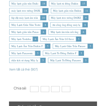
Máy lạnh giấu trần Daiki
18
Máy lạnh tủ đứng Daikin
15
máy lạnh treo tường DAIK
14
Máy lạnh giấu trần Daikin
11
lắp đặt máy lạnh âm trần
10
Máy lạnh treo tường DAIKI
9
Máy Lạnh Giấu Trần Toshi
8
thi công ống đồng máy lạ
8
Máy lạnh giấu trần Panas
6
Máy lạnh âm trần nối ống
6
Máy lạnh Toshiba
6
Máy Lạnh Âm Trần LG Inve
5
Máy Lạnh Âm Trần Daikin F
5
Máy Lạnh Giấu Trần Panaso
5
Máy lạnh Panasonic
5
Máy Lạnh Tủ Đứng Daikin F
5
diện tích sử dụng Máy lạ
5
Máy Lạnh Tủ Đứng Panason
5
Xem tất cả thẻ (907)
Chia sẻ: