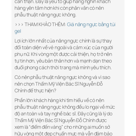
cẩn thận. Đây là yếu tố giúp hàng nghìn khách
hàng yên tâm hơn khi còn phân vân có nên
phẫu thuật nâng ngực không.
>>> THAM KHẢO THÊM:
Giá nâng ngực bằng túi
gel
Lợi ích lớn nhất của nâng ngực chính là sự thay
đổi toàn diện về vẻ ngoài và cảm xúc của người
phụ nữ. Khi vòng một được cải thiện, họ trở nên
tự tin hơn, yêu bản thân hơn và mạnh dạn theo
đuổi phong cách thời trang mà mình yêu thích.
Có nên phẫu thuật nâng ngực không và vì sao
nên chọn Thẩm Mỹ Viện Bác Sĩ Nguyễn Đỗ
Chỉnh để thực hiện?
Phần lớn khách hàng khi tìm hiểu về có nên
phẫu thuật nâng ngực không đều lo ngại về mức
độ an toàn và tay nghề bác sĩ. Đây cũng là lý do
Thẩm Mỹ Viện Bác Sĩ Nguyễn Đỗ Chỉnh được
xem là “điểm đến vàng” cho những ai muốn sở
hữu vòng một đẹp chuẩn mực mà vẫn đảm bảo