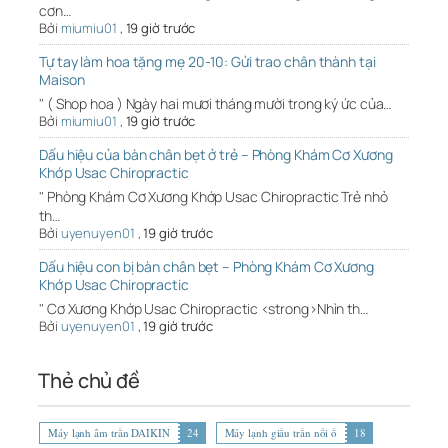
cơn…
Bởi
miumiu01
,
19 giờ trước
Tự tay làm hoa tặng mẹ 20-10: Gửi trao chân thành tại
Maison
" ( Shop hoa ) Ngày hai mươi tháng mười trong ký ức của…
Bởi
miumiu01
,
19 giờ trước
Dấu hiệu của bàn chân bẹt ở trẻ – Phòng Khám Cơ Xương
Khớp Usac Chiropractic
" Phòng Khám Cơ Xương Khớp Usac Chiropractic Trẻ nhỏ
th…
Bởi
uyenuyen01
,
19 giờ trước
Dấu hiệu con bị bàn chân bẹt – Phòng Khám Cơ Xương
Khớp Usac Chiropractic
" Cơ Xương Khớp Usac Chiropractic <strong>Nhìn th…
Bởi
uyenuyen01
,
19 giờ trước
Thẻ chủ đề
Máy lạnh âm trần DAIKIN
24
Máy lạnh giấu trần nối ố
18