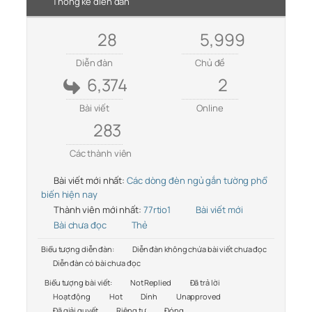
Thống kê diễn đàn
28
5,999
Diễn đàn
Chủ đề
6,374
2
Bài viết
Online
283
Các thành viên
Bài viết mới nhất:
Các dòng đèn ngủ gắn tường phổ
biến hiện nay
Thành viên mới nhất:
77rtio1
Bài viết mới
Bài chưa đọc
Thẻ
Biểu tượng diễn đàn:
Diễn đàn không chứa bài viết chưa đọc
Diễn đàn có bài chưa đọc
Biểu tượng bài viết:
Not Replied
Đã trả lời
Hoạt động
Hot
Dính
Unapproved
Đã giải quyết
Riêng tư
Đóng