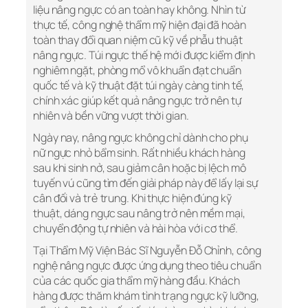
liệu nâng ngực có an toàn hay không. Nhìn từ
thực tế, công nghệ thẩm mỹ hiện đại đã hoàn
toàn thay đổi quan niệm cũ kỹ về phẫu thuật
nâng ngực. Túi ngực thế hệ mới được kiểm định
nghiêm ngặt, phòng mổ vô khuẩn đạt chuẩn
quốc tế và kỹ thuật đặt túi ngày càng tinh tế,
chính xác giúp kết quả nâng ngực trở nên tự
nhiên và bền vững vượt thời gian.
Ngày nay, nâng ngực không chỉ dành cho phụ
nữ ngực nhỏ bẩm sinh. Rất nhiều khách hàng
sau khi sinh nở, sau giảm cân hoặc bị lệch mô
tuyến vú cũng tìm đến giải pháp này để lấy lại sự
cân đối và trẻ trung. Khi thực hiện đúng kỹ
thuật, dáng ngực sau nâng trở nên mềm mại,
chuyển động tự nhiên và hài hòa với cơ thể.
Tại Thẩm Mỹ Viện Bác Sĩ Nguyễn Đỗ Chỉnh, công
nghệ nâng ngực được ứng dụng theo tiêu chuẩn
của các quốc gia thẩm mỹ hàng đầu. Khách
hàng được thăm khám tình trạng ngực kỹ lưỡng,