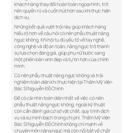
khách hàng thay đổi hoàn toàn ngoại hình, trở
nên quyến rũ và cuốn hút hơn sau khi thực hiện
dịch vụ.
Những kết quả vượt trội này giúp khách hàng
hiểu rõ hơn về câu hỏi có nên phẫu thuật nâng
ngực không. Khi hội tụ đủ yếu tố về tay nghề,
công nghệ và độ an toàn, nâng ngực trở thành
sự lựa chọn đáng giá, giúp phụ nữ bước sang
một phiên bản xinh đẹp và tự tin hơn của chính
mình.
Có nên phẫu thuật nâng ngực không và trải
nghiệm toàn diện khi thực hiện tại Thẩm Mỹ Viện
Bác Sĩ Nguyễn Đỗ Chỉnh
Để có cái nhìn toàn diện nhất về việc có nên
phẫu thuật nâng ngực không, ngoài kỹ thuật
còn cần đánh giá cơ sở vật chất, quy trình dịch
vụ và sự minh bạch trong chi phí. Thẩm Mỹ Viện
Bác Sĩ Nguyễn Đỗ Chỉnh không chỉ mạnh về
chuyên môn nâng ngực mà còn nổi bật về chất