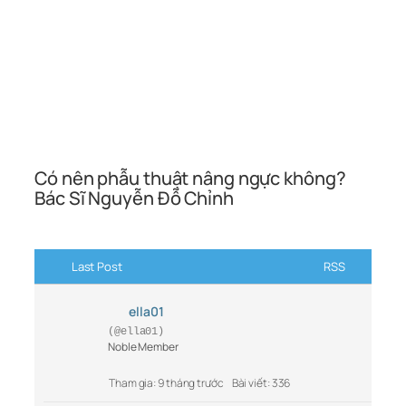
Có nên phẫu thuật nâng ngực không?
Bác Sĩ Nguyễn Đỗ Chỉnh
Last Post
RSS
ella01
(@ella01)
Noble Member
Tham gia: 9 tháng trước
Bài viết: 336