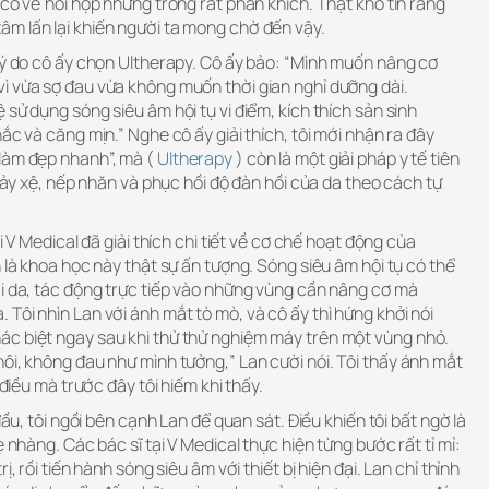
 có vẻ hồi hộp nhưng trông rất phấn khích. Thật khó tin rằng
m lấn lại khiến người ta mong chờ đến vậy.
 lý do cô ấy chọn Ultherapy. Cô ấy bảo: “Mình muốn nâng cơ
ì vừa sợ đau vừa không muốn thời gian nghỉ dưỡng dài.
 sử dụng sóng siêu âm hội tụ vi điểm, kích thích sản sinh
ắc và căng mịn.” Nghe cô ấy giải thích, tôi mới nhận ra đây
làm đẹp nhanh”, mà (
Ultherapy
) còn là một giải pháp y tế tiên
chảy xệ, nếp nhăn và phục hồi độ đàn hồi của da theo cách tự
i V Medical đã giải thích chi tiết về cơ chế hoạt động của
n là khoa học này thật sự ấn tượng. Sóng siêu âm hội tụ có thể
ới da, tác động trực tiếp vào những vùng cần nâng cơ mà
Tôi nhìn Lan với ánh mắt tò mò, và cô ấy thì hứng khởi nói
c biệt ngay sau khi thử thử nghiệm máy trên một vùng nhỏ.
ôi, không đau như mình tưởng,” Lan cười nói. Tôi thấy ánh mắt
 điều mà trước đây tôi hiếm khi thấy.
đầu, tôi ngồi bên cạnh Lan để quan sát. Điều khiến tôi bất ngờ là
ẹ nhàng. Các bác sĩ tại V Medical thực hiện từng bước rất tỉ mỉ:
ị, rồi tiến hành sóng siêu âm với thiết bị hiện đại. Lan chỉ thỉnh