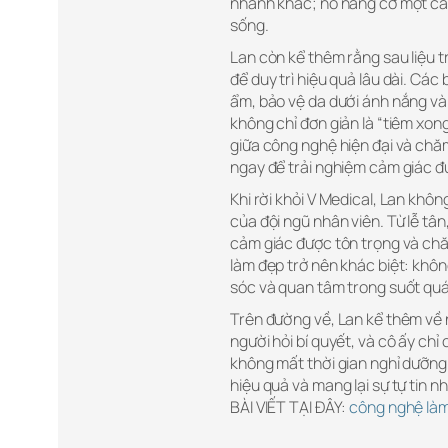
nhanh khác; nó nâng cơ một các
sống.
Lan còn kể thêm rằng sau liệu t
để duy trì hiệu quả lâu dài. Cá
ẩm, bảo vệ da dưới ánh nắng và c
không chỉ đơn giản là “tiêm xon
giữa công nghệ hiện đại và chă
ngay để trải nghiệm cảm giác đ
Khi rời khỏi V Medical, Lan khô
của đội ngũ nhân viên. Từ lễ tâ
cảm giác được tôn trọng và chăm
làm đẹp trở nên khác biệt: khôn
sóc và quan tâm trong suốt quá 
Trên đường về, Lan kể thêm về 
người hỏi bí quyết, và cô ấy chỉ
không mất thời gian nghỉ dưỡng.
hiệu quả và mang lại sự tự tin n
BÀI VIẾT TẠI ĐÂY:
công nghệ làm