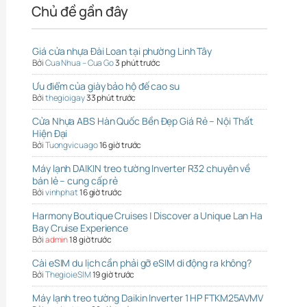
Chủ đề gần đây
Giá cửa nhựa Đài Loan tại phường Linh Tây
Bởi
Cua Nhua – Cua Go
3 phút trước
Ưu điểm của giày bảo hộ đế cao su
Bởi
thegioigay
33 phút trước
Cửa Nhựa ABS Hàn Quốc Bền Đẹp Giá Rẻ – Nội Thất
Hiện Đại
Bởi
Tuongvicuago
16 giờ trước
Máy lạnh DAIKIN treo tường Inverter R32 chuyên về
bán lẻ – cung cấp rẻ
Bởi
vinhphat
16 giờ trước
Harmony Boutique Cruises | Discover a Unique Lan Ha
Bay Cruise Experience
Bởi
admin
18 giờ trước
Cài eSIM du lịch cần phải gỡ eSIM di động ra không?
Bởi
ThegioieSIM
19 giờ trước
Máy lạnh treo tường Daikin Inverter 1 HP FTKM25AVMV