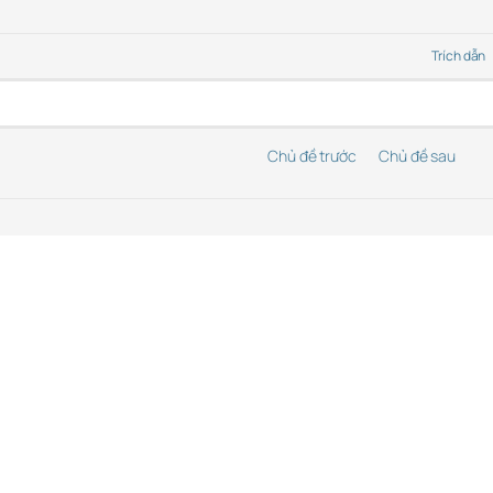
Trích dẫn
Chủ đề trước
Chủ đề sau