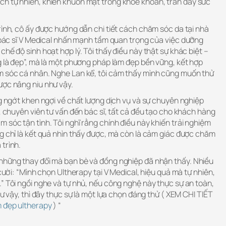
h tự nhiên, khiến khuôn mặt trông khỏe khoắn, tràn đầy sức
rình, cô ấy được hướng dẫn chi tiết cách chăm sóc da tại nhà
c bác sĩ V Medical nhấn mạnh tầm quan trọng của việc dưỡng
hế độ sinh hoạt hợp lý. Tôi thấy điều này thật sự khác biệt –
g là đẹp”, mà là một phương pháp làm đẹp bền vững, kết hợp
m sóc cá nhân. Nghe Lan kể, tôi cảm thấy mình cũng muốn thử
ược nâng niu như vậy.
ng ngớt khen ngợi về chất lượng dịch vụ và sự chuyên nghiệp
n, chuyên viên tư vấn đến bác sĩ, tất cả đều tạo cho khách hàng
 sóc tận tình. Tôi nghĩ rằng chính điều này khiến trải nghiệm
g chỉ là kết quả nhìn thấy được, mà còn là cảm giác được chăm
trình.
những thay đổi mà bạn bè và đồng nghiệp đã nhận thấy. Nhiều
 cười: “Mình chọn Ultherapy tại V Medical, hiệu quả mà tự nhiên,
” Tôi ngồi nghe và tự nhủ, nếu công nghệ này thực sự an toàn,
hư vậy, thì đây thực sự là một lựa chọn đáng thử ( XEM CHI TIẾT
 đẹp ultherapy
) “