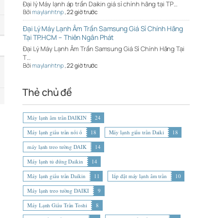
Đại lý Máy lạnh áp trần Daikin giá sỉ chính hãng tại TP…
Bởi
maylanhtnp
,
22 giờ trước
Đại Lý Máy Lạnh Âm Trần Samsung Giá Sỉ Chính Hãng
Tại TP.HCM – Thiên Ngân Phát
Đại Lý Máy Lạnh Âm Trần Samsung Giá Sỉ Chính Hãng Tại
T…
Bởi
maylanhtnp
,
22 giờ trước
Thẻ chủ đề
Máy lạnh âm trần DAIKIN
24
Máy lạnh giấu trần nối ố
18
Máy lạnh giấu trần Daiki
18
máy lạnh treo tường DAIK
14
Máy lạnh tủ đứng Daikin
14
Máy lạnh giấu trần Daikin
11
lắp đặt máy lạnh âm trần
10
Máy lạnh treo tường DAIKI
9
Máy Lạnh Giấu Trần Toshi
8