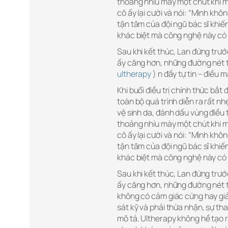
thoảng nhíu mày một chút khi 
cô ấy lại cười và nói: “Mình khô
tận tâm của đội ngũ bác sĩ khiế
khác biệt mà công nghệ này có 
Sau khi kết thúc, Lan đứng trướ
ấy căng hơn, những đường nét t
ultherapy
) n đầy tự tin – điều m
Khi buổi điều trị chính thức bắt 
toàn bộ quá trình diễn ra rất nh
vệ sinh da, đánh dấu vùng điều tr
thoảng nhíu mày một chút khi 
cô ấy lại cười và nói: “Mình khô
tận tâm của đội ngũ bác sĩ khiế
khác biệt mà công nghệ này có 
Sau khi kết thúc, Lan đứng trướ
ấy căng hơn, những đường nét t
không có cảm giác cứng hay giả,
sát kỹ và phải thừa nhận, sự tha
mô tả. Ultherapy không hề tạo