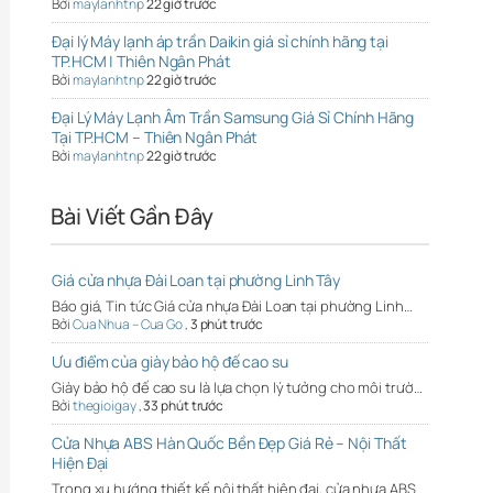
Bởi
maylanhtnp
22 giờ trước
Đại lý Máy lạnh áp trần Daikin giá sỉ chính hãng tại
TP.HCM | Thiên Ngân Phát
Bởi
maylanhtnp
22 giờ trước
Đại Lý Máy Lạnh Âm Trần Samsung Giá Sỉ Chính Hãng
Tại TP.HCM – Thiên Ngân Phát
Bởi
maylanhtnp
22 giờ trước
Bài Viết Gần Đây
Giá cửa nhựa Đài Loan tại phường Linh Tây
Báo giá, Tin tức Giá cửa nhựa Đài Loan tại phường Linh…
Bởi
Cua Nhua – Cua Go
,
3 phút trước
Ưu điểm của giày bảo hộ đế cao su
Giày bảo hộ đế cao su là lựa chọn lý tưởng cho môi trườ…
Bởi
thegioigay
,
33 phút trước
Cửa Nhựa ABS Hàn Quốc Bền Đẹp Giá Rẻ – Nội Thất
Hiện Đại
Trong xu hướng thiết kế nội thất hiện đại, cửa nhựa ABS…