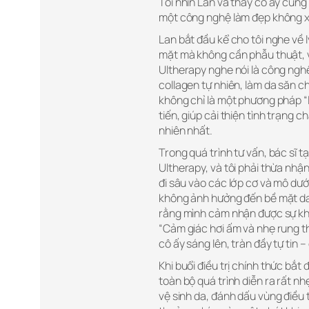
Tôi nhìn Lan và thấy cô ấy cũng
một công nghệ làm đẹp không xâ
Lan bắt đầu kể cho tôi nghe về
mặt mà không cần phẫu thuật, v
Ultherapy nghe nói là công nghệ
collagen tự nhiên, làm da săn ch
không chỉ là một phương pháp “
tiến, giúp cải thiện tình trạng 
nhiên nhất.
Trong quá trình tư vấn, bác sĩ tạ
Ultherapy, và tôi phải thừa nhậ
đi sâu vào các lớp cơ và mô dư
không ảnh hưởng đến bề mặt da. 
rằng mình cảm nhận được sự khá
“Cảm giác hơi ấm và nhẹ rung th
cô ấy sáng lên, tràn đầy tự tin –
Khi buổi điều trị chính thức bắt 
toàn bộ quá trình diễn ra rất nh
vệ sinh da, đánh dấu vùng điều tr