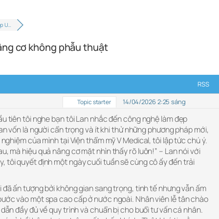
ẹp U…
âng cơ không phẫu thuật
RSS
14/04/2026 2:25 sáng
Topic starter
đầu tiên tôi nghe bạn tôi Lan nhắc đến công nghệ làm đẹp
Lan vốn là người cẩn trọng và ít khi thử những phương pháp mới,
i nghiệm của mình tại Viện thẩm mỹ V Medical, tôi lập tức chú ý.
au, mà hiệu quả nâng cơ mặt nhìn thấy rõ luôn!” – Lan nói với
 tôi quyết định một ngày cuối tuần sẽ cùng cô ấy đến trải
i đã ấn tượng bởi không gian sang trọng, tinh tế nhưng vẫn ấm
 bước vào một spa cao cấp ở nước ngoài. Nhân viên lễ tân chào
 dẫn đầy đủ về quy trình và chuẩn bị cho buổi tư vấn cá nhân.