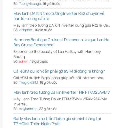
Bởi
Tuongvicuago
,
16 giờ trước
Máy lạnh DAIKIN treo tường Inverter R32 chuyên về
bán lẻ – cung cấp rẻ
Máy lạnh treo tường DAIKIN Inverter dùng gas R32 là lựa…
Bởi
vinhphat
,
16 giờ trước
Harmony Boutique Cruises | Discover a Unique Lan Ha
Bay Cruise Experience
Experience the beauty of Lan Ha Bay with Harmony
Boutiq…
Bởi
admin
,
18 giờ trước
Cài eSIM du lịch cần phải gỡ eSIM di động ra không?
Cài eSIM du lịch là giải pháp giúp kết nối Internet nha…
Bởi
ThegioieSIM
,
19 giờ trước
Máy lạnh treo tường Daikin Inverter 1 HP FTKM25AVMV
Máy Lạnh Treo Tường Daikin FTKM25AVMV/RKM25AVMV
Inverte…
Bởi
maylanhtnp
,
22 giờ trước
Đại lý Máy lạnh áp trần Daikin giá sỉ chính hãng tại
TP.HCM | Thiên Ngân Phát