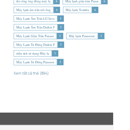
thi công ống đồng máy lạ
8
Máy lạnh giấu trần Panas
6
Máy lạnh âm trần nối ống
6
Máy lạnh Toshiba
6
Máy Lạnh Âm Trần LG Inve
5
Máy Lạnh Âm Trần Daikin F
5
Máy Lạnh Giấu Trần Panaso
5
Máy lạnh Panasonic
5
Máy Lạnh Tủ Đứng Daikin F
5
diện tích sử dụng Máy lạ
5
Máy Lạnh Tủ Đứng Panason
5
Xem tất cả thẻ (894)