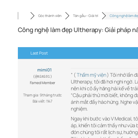
Góc thành viên
Tán gẫu – Giải trí
Công nghệ làm đ
Công nghệ làm đẹp Ultherapy: Giải pháp n
Last Post
mimi01
” (
Thẩm mỹ viện
) Tôi nhớ lần 
(@mimi01)
Ultherapy, tôi đã hơi nghi ngờ. 
Famed Member
nên khi cô ấy hăng hái kể về trả
“Cậu phải thử mới biết, không đ
Tham gia: 9 tháng trước
Bài viết: 1147
ánh mắt đầy hào hứng. Nghe vậy,
nghiệm.
Ngay khi bước vào V Medical, tô
áp, khiến tôi cảm thấy như vừa
đón chúng tôi rất lịch sự, hướng