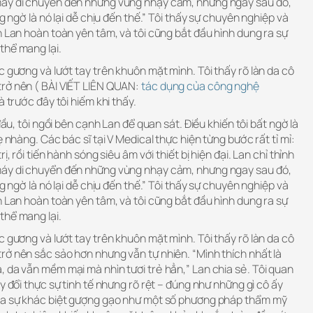
máy di chuyển đến những vùng nhạy cảm, nhưng ngay sau đó,
ng ngờ là nó lại dễ chịu đến thế.” Tôi thấy sự chuyên nghiệp và
n Lan hoàn toàn yên tâm, và tôi cũng bắt đầu hình dung ra sự
thể mang lại.
c gương và lướt tay trên khuôn mặt mình. Tôi thấy rõ làn da cô
rở nên ( BÀI VIẾT LIÊN QUAN:
tác dụng của công nghệ
à trước đây tôi hiếm khi thấy.
đầu, tôi ngồi bên cạnh Lan để quan sát. Điều khiến tôi bất ngờ là
ẹ nhàng. Các bác sĩ tại V Medical thực hiện từng bước rất tỉ mỉ:
ị, rồi tiến hành sóng siêu âm với thiết bị hiện đại. Lan chỉ thỉnh
máy di chuyển đến những vùng nhạy cảm, nhưng ngay sau đó,
ng ngờ là nó lại dễ chịu đến thế.” Tôi thấy sự chuyên nghiệp và
n Lan hoàn toàn yên tâm, và tôi cũng bắt đầu hình dung ra sự
thể mang lại.
c gương và lướt tay trên khuôn mặt mình. Tôi thấy rõ làn da cô
rở nên sắc sảo hơn nhưng vẫn tự nhiên. “Mình thích nhất là
 da vẫn mềm mại mà nhìn tươi trẻ hẳn,” Lan chia sẻ. Tôi quan
y đổi thực sự tinh tế nhưng rõ rệt – đúng như những gì cô ấy
 ra sự khác biệt gượng gạo như một số phương pháp thẩm mỹ