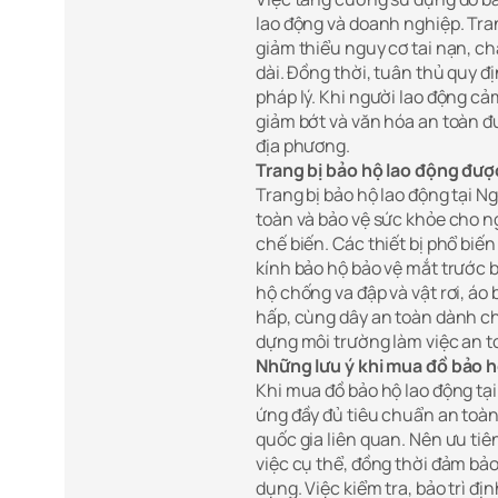
lao động và doanh nghiệp. Tran
giảm thiểu nguy cơ tai nạn, c
dài. Đồng thời, tuân thủ quy đ
pháp lý. Khi người lao động cả
giảm bớt và văn hóa an toàn đ
địa phương.
Trang bị bảo hộ lao động đượ
Trang bị bảo hộ lao động tại
toàn và bảo vệ sức khỏe cho ng
chế biến. Các thiết bị phổ biế
kính bảo hộ bảo vệ mắt trước b
hộ chống va đập và vật rơi, áo
hấp, cùng dây an toàn dành ch
dựng môi trường làm việc an t
Những lưu ý khi mua đồ bảo h
Khi mua đồ bảo hộ lao động tạ
ứng đầy đủ tiêu chuẩn an toà
quốc gia liên quan. Nên ưu tiê
việc cụ thể, đồng thời đảm bảo
dụng. Việc kiểm tra, bảo trì đị