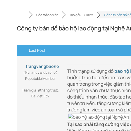
Góc thành viên
Tán gẫu – Giải trí
Công ty bán đồ b
Công ty bán đồ bảo hộ lao động tại Nghệ A
Last Post
trangvangbaoho
Tình trạng sử dụng đồ
bảo hộ 
(@trangvangbaoho)
hưởng trực tiếp đến an toàn v
Reputable Member
quan trọng trong việc giảm th
công trình vẫn chưa thực hiện
Tham gia: 9 tháng trước
Bài viết: 132
do thiếu nhận thức, đào tạo 
tuyên truyền, tăng cường kiểm 
trường làm việc an toàn và phá
Tại sao phải tăng cường việc
Việc tăng cường sử dụng đồ bảo