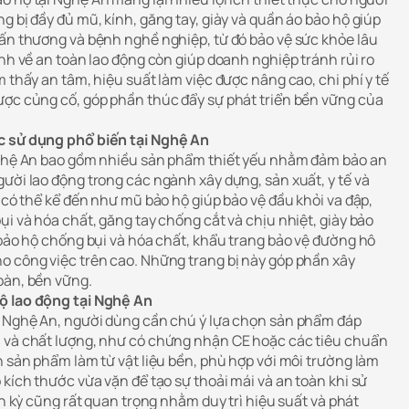
g bị đầy đủ mũ, kính, găng tay, giày và quần áo bảo hộ giúp
hấn thương và bệnh nghề nghiệp, từ đó bảo vệ sức khỏe lâu
ịnh về an toàn lao động còn giúp doanh nghiệp tránh rủi ro
m thấy an tâm, hiệu suất làm việc được nâng cao, chi phí y tế
ược củng cố, góp phần thúc đẩy sự phát triển bền vững của
c sử dụng phổ biến tại Nghệ An
 Nghệ An bao gồm nhiều sản phẩm thiết yếu nhằm đảm bảo an
ười lao động trong các ngành xây dựng, sản xuất, y tế và
n có thể kể đến như mũ bảo hộ giúp bảo vệ đầu khỏi va đập,
ụi và hóa chất, găng tay chống cắt và chịu nhiệt, giày bảo
 bảo hộ chống bụi và hóa chất, khẩu trang bảo vệ đường hô
o công việc trên cao. Những trang bị này góp phần xây
oàn, bền vững.
ộ lao động tại Nghệ An
i Nghệ An, người dùng cần chú ý lựa chọn sản phẩm đáp
n và chất lượng, như có chứng nhận CE hoặc các tiêu chuẩn
n sản phẩm làm từ vật liệu bền, phù hợp với môi trường làm
 kích thước vừa vặn để tạo sự thoải mái và an toàn khi sử
nh kỳ cũng rất quan trọng nhằm duy trì hiệu suất và phát