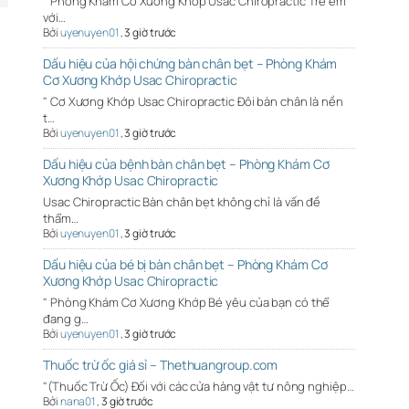
" Phòng Khám Cơ Xương Khớp Usac Chiropractic Trẻ em
với…
Bởi
uyenuyen01
,
3 giờ trước
Dấu hiệu của hội chứng bàn chân bẹt – Phòng Khám
Cơ Xương Khớp Usac Chiropractic
" Cơ Xương Khớp Usac Chiropractic Đôi bàn chân là nền
t…
Bởi
uyenuyen01
,
3 giờ trước
Dấu hiệu của bệnh bàn chân bẹt – Phòng Khám Cơ
Xương Khớp Usac Chiropractic
Usac Chiropractic Bàn chân bẹt không chỉ là vấn đề
thẩm…
Bởi
uyenuyen01
,
3 giờ trước
Dấu hiệu của bé bị bàn chân bẹt – Phòng Khám Cơ
Xương Khớp Usac Chiropractic
" Phòng Khám Cơ Xương Khớp Bé yêu của bạn có thể
đang g…
Bởi
uyenuyen01
,
3 giờ trước
Thuốc trừ ốc giá sỉ – Thethuangroup.com
"(Thuốc Trừ Ốc) Đối với các cửa hàng vật tư nông nghiệp…
Bởi
nana01
,
3 giờ trước