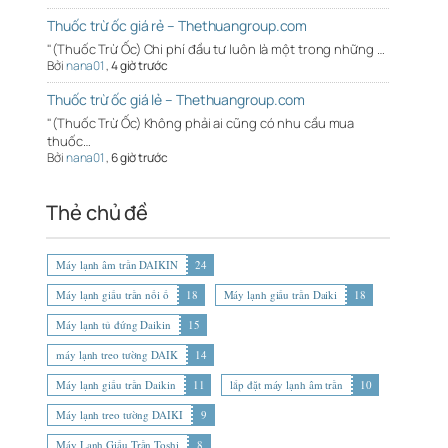
Thuốc trừ ốc giá rẻ – Thethuangroup.com
"(Thuốc Trừ Ốc) Chi phí đầu tư luôn là một trong những …
Bởi
nana01
,
4 giờ trước
Thuốc trừ ốc giá lẻ – Thethuangroup.com
"(Thuốc Trừ Ốc) Không phải ai cũng có nhu cầu mua
thuốc…
Bởi
nana01
,
6 giờ trước
Thẻ chủ đề
Máy lạnh âm trần DAIKIN
24
Máy lạnh giấu trần nối ố
18
Máy lạnh giấu trần Daiki
18
Máy lạnh tủ đứng Daikin
15
máy lạnh treo tường DAIK
14
Máy lạnh giấu trần Daikin
11
lắp đặt máy lạnh âm trần
10
Máy lạnh treo tường DAIKI
9
Máy Lạnh Giấu Trần Toshi
8