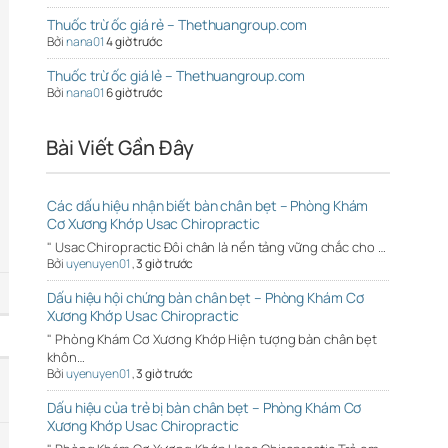
Thuốc trừ ốc giá rẻ – Thethuangroup.com
Bởi
nana01
4 giờ trước
Thuốc trừ ốc giá lẻ – Thethuangroup.com
Bởi
nana01
6 giờ trước
Bài Viết Gần Đây
Các dấu hiệu nhận biết bàn chân bẹt – Phòng Khám
Cơ Xương Khớp Usac Chiropractic
" Usac Chiropractic Đôi chân là nền tảng vững chắc cho …
Bởi
uyenuyen01
,
3 giờ trước
Dấu hiệu hội chứng bàn chân bẹt – Phòng Khám Cơ
Xương Khớp Usac Chiropractic
" Phòng Khám Cơ Xương Khớp Hiện tượng bàn chân bẹt
khôn…
Bởi
uyenuyen01
,
3 giờ trước
Dấu hiệu của trẻ bị bàn chân bẹt – Phòng Khám Cơ
Xương Khớp Usac Chiropractic