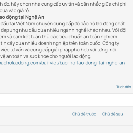
h đó, hãy chọn nhà cung cấp uy tín và cân nhắc giữa chi phí
 dựa vào giá rẻ.
lao động tại Nghệ An
g đầu tại Việt Nam chuyên cung cấp đồ bảo hộ lao động chất
, đáp ứng nhu cầu của nhiều ngành nghề khác nhau. Với đội
iệm và cam kết tuân thủ các tiêu chuẩn an toàn nghiêm
c tin cậy của nhiều doanh nghiệp trên toàn quốc. Công ty
 việc tư vấn và cung cấp giải pháp phù hợp với từng môi
 vệ an toàn và sức khỏe cho người lao động.
baoholaodong.com/bai-viet/bao-ho-lao-dong-tai-nghe-an
Trích dẫn
Chủ đề trước
Chủ đề sau