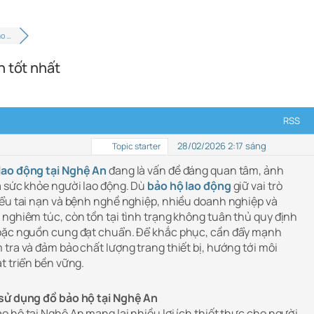
ảo …
n tốt nhất
RSS
28/02/2026 2:17 sáng
Topic starter
lao động tại Nghệ An
đang là vấn đề đáng quan tâm, ảnh
à sức khỏe người lao động. Dù
bảo hộ lao động
giữ vai trò
iểu tai nạn và bệnh nghề nghiệp, nhiều doanh nghiệp và
 nghiêm túc, còn tồn tại tình trạng không tuân thủ quy định
hoặc nguồn cung đạt chuẩn. Để khắc phục, cần đẩy mạnh
tra và đảm bảo chất lượng trang thiết bị, hướng tới môi
t triển bền vững.
 sử dụng đồ bảo hộ tại Nghệ An
 hộ tại Nghệ An mang lại nhiều lợi ích thiết thực cho người