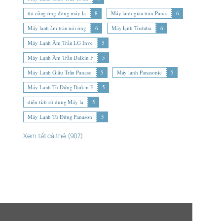
thi công ống đồng máy lạ
8
Máy lạnh giấu trần Panas
6
Máy lạnh âm trần nối ống
6
Máy lạnh Toshiba
6
Máy Lạnh Âm Trần LG Inve
5
Máy Lạnh Âm Trần Daikin F
5
Máy Lạnh Giấu Trần Panaso
5
Máy lạnh Panasonic
5
Máy Lạnh Tủ Đứng Daikin F
5
diện tích sử dụng Máy lạ
5
Máy Lạnh Tủ Đứng Panason
5
Xem tất cả thẻ (907)