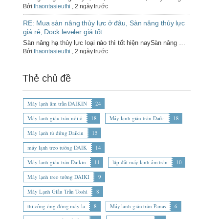
Bởi
thaontasieuthi
,
2 ngày trước
RE: Mua sàn nâng thủy lực ở đâu, Sàn nâng thủy lực
giá rẻ, Dock leveler giá tốt
Sàn nâng hạ thủy lực loại nào thì tốt hiện naySàn nâng …
Bởi
thaontasieuthi
,
2 ngày trước
Thẻ chủ đề
Máy lạnh âm trần DAIKIN
24
Máy lạnh giấu trần nối ố
18
Máy lạnh giấu trần Daiki
18
Máy lạnh tủ đứng Daikin
15
máy lạnh treo tường DAIK
14
Máy lạnh giấu trần Daikin
11
lắp đặt máy lạnh âm trần
10
Máy lạnh treo tường DAIKI
9
Máy Lạnh Giấu Trần Toshi
8
thi công ống đồng máy lạ
8
Máy lạnh giấu trần Panas
6