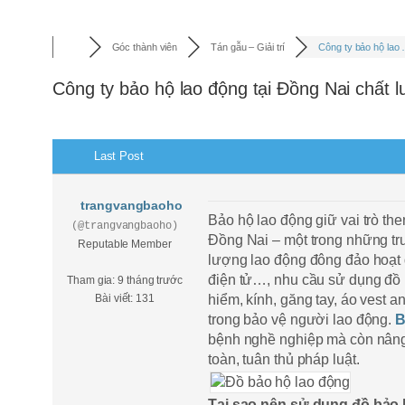
Góc thành viên
Tán gẫu – Giải trí
Công ty bảo hộ lao
Công ty bảo hộ lao động tại Đồng Nai chất 
Last Post
trangvangbaoho
Bảo hộ lao động giữ vai trò the
(@trangvangbaoho)
Đồng Nai – một trong những tr
Reputable Member
lượng lao động đông đảo hoạt 
điện tử…, nhu cầu sử dụng đồ 
Tham gia: 9 tháng trước
Bài viết: 131
hiểm, kính, găng tay, áo vest 
trong bảo vệ người lao động.
B
bệnh nghề nghiệp mà còn nâng 
toàn, tuân thủ pháp luật.
Tại sao nên sử dụng đồ bảo h