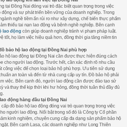
g tại Đồng Nai đóng vai trò đặc biệt quan trọng trong việc
 động và sự phát triển bền vững của doanh nghiệp. Trong
ngành nghề tiềm ẩn rủi ro như xây dựng, chế biến thực phẩm
iảm thiểu tai nạn lao động và bệnh nghề nghiệp. Bên cạnh
ộ lao động
còn giúp doanh nghiệp tránh vi phạm pháp luật.
 tốt, họ làm việc hiệu quả hơn, đồng thời gia tăng niềm tin
đồ bảo hộ lao động tại Đồng Nai phù hợp
ảo hộ lao động tại Đồng Nai cần được thực hiện đúng cách
e cho người lao động. Trước hết, cần xác định rõ nhu cầu
ất công việc để chọn loại bảo hộ phù hợp. Ưu tiên sử dụng
chuẩn an toàn và đến từ nhà cung cấp uy tín. Đồ bảo hộ phải
làm việc. Bên cạnh đó, người lao động cần được đào tạo sử
ỳ và thay thế kịp thời khi hư hỏng, đồng thời tuân thủ đầy đủ
g.
lao động hàng đầu tại Đồng Nai
 cấp đồ bảo hộ lao động đóng vai trò quan trọng trong việc
ho người lao động. Nổi bật trong số đó là Công ty Cổ phần
u năm kinh nghiệm, chuyên cung cấp đa dạng sản phẩm bảo hộ
 ngặt. Bên cạnh Lasa, các doanh nghiệp như Long Thiên