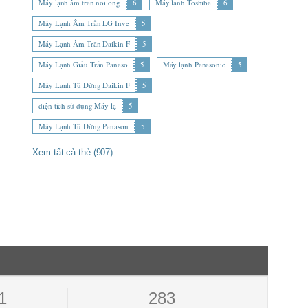
Máy lạnh âm trần nối ống
6
Máy lạnh Toshiba
6
Máy Lạnh Âm Trần LG Inve
5
Máy Lạnh Âm Trần Daikin F
5
Máy Lạnh Giấu Trần Panaso
5
Máy lạnh Panasonic
5
Máy Lạnh Tủ Đứng Daikin F
5
diện tích sử dụng Máy lạ
5
Máy Lạnh Tủ Đứng Panason
5
Xem tất cả thẻ (907)
1
283