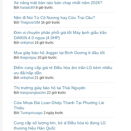
Xe nâng mặt bàn nào bán chạy nhất năm 2026?
Bởi
hanatc89
8 giờ trước
Nên đi Núi Tứ Cô Nương hay Cửu Trại Câu?
Bởi
ThegioieSIM
16 giờ trước
Đơn vị chuyên phân phối giá tốt Máy lạnh giấu trần
DAIKIN 4.0 ngựa (4.0HP)
Bởi
vinhphat
16 giờ trước
Mua giày bảo hộ Jogger tại Bình Dương ở đâu tốt
Bởi
thegioigay
20 giờ trước
Điểm cung cấp giá rẻ Điều hòa âm trần LG kèm nhiều
ưu đãi hấp dẫn
Bởi
vinhphat
21 giờ trước
Thị trường giày bảo hộ tại Thái Nguyên
Bởi
trangvangbaoho
22 giờ trước
Cửa Nhựa Đài Loan Ghép Thanh Tại Phường Lái
Thiêu
Bởi
Tuongvicuago
2 ngày trước
Cung cấp số lượng lớn, bỏ sỉ Điều hòa tủ đứng LG
thương hiệu Hàn Quốc