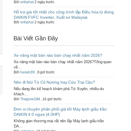
Bởi
vinhphat
2 ngày trước
Hỗ trợ giá tốt nhất cho công trình lắp Điều hòa tủ đứng
DAIKIN FVFC Inverter, Xuất xứ Malaysia
Bởi
vinhphat
2 ngày trước
Bài Viết Gần Đây
Xe nâng mặt bàn nào bán chạy nhất năm 2026?
Xe nâng mặt bàn nào bán chạy nhất năm 2026?Tổng quan
về…
Bởi
hanatc89
,
8 giờ trước
Nên đi Núi Tứ Cô Nương hay Cửu Trại Câu?
Nếu đang lên kế hoạch khám phá Tứ Xuyên, nhiều du
khách…
Bởi
ThegioieSIM
,
16 giờ trước
Đơn vị chuyên phân phối giá tốt Máy lạnh giấu trần
DAIKIN 4.0 ngựa (4.0HP)
Không gian thương mại rất nên lắp Máy lạnh giấu trần
DA…