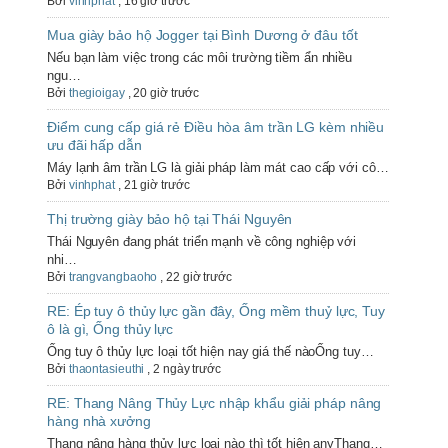
Bởi
vinhphat
,
16 giờ trước
Mua giày bảo hộ Jogger tại Bình Dương ở đâu tốt
Nếu bạn làm việc trong các môi trường tiềm ẩn nhiều
ngu…
Bởi
thegioigay
,
20 giờ trước
Điểm cung cấp giá rẻ Điều hòa âm trần LG kèm nhiều
ưu đãi hấp dẫn
Máy lạnh âm trần LG là giải pháp làm mát cao cấp với cô…
Bởi
vinhphat
,
21 giờ trước
Thị trường giày bảo hộ tại Thái Nguyên
Thái Nguyên đang phát triển mạnh về công nghiệp với
nhi…
Bởi
trangvangbaoho
,
22 giờ trước
RE: Ép tuy ô thủy lực gần đây, Ống mềm thuỷ lực, Tuy
ô là gì, Ống thủy lực
Ống tuy ô thủy lực loại tốt hiện nay giá thế nàoỐng tuy…
Bởi
thaontasieuthi
,
2 ngày trước
RE: Thang Nâng Thủy Lực nhập khẩu giải pháp nâng
hàng nhà xưởng
Thang nâng hàng thủy lực loại nào thì tốt hiện anyThang…