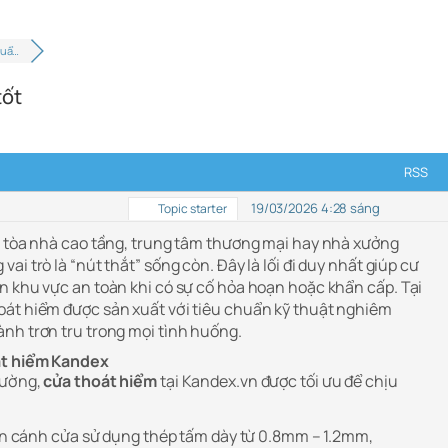
huẩ…
tốt
RSS
19/03/2026 4:28 sáng
Topic starter
c tòa nhà cao tầng, trung tâm thương mại hay nhà xưởng
vai trò là “nút thắt” sống còn. Đây là lối đi duy nhất giúp cư
n khu vực an toàn khi có sự cố hỏa hoạn hoặc khẩn cấp. Tại
oát hiểm được sản xuất với tiêu chuẩn kỹ thuật nghiêm
nh trơn tru trong mọi tình huống.
át hiểm Kandex
hường,
cửa thoát hiểm
tại Kandex.vn được tối ưu để chịu
 cánh cửa sử dụng thép tấm dày từ 0.8mm – 1.2mm,