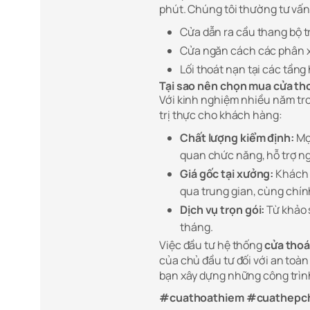
phút. Chúng tôi thường tư vấn lắ
Cửa dẫn ra cầu thang bộ t
Cửa ngăn cách các phân x
Lối thoát nạn tại các tầng 
Tại sao nên chọn mua cửa th
Với kinh nghiệm nhiều năm tro
trị thực cho khách hàng:
Chất lượng kiểm định:
Mọi
quan chức năng, hỗ trợ 
Giá gốc tại xưởng:
Khách 
qua trung gian, cùng chín
Dịch vụ trọn gói:
Từ khảo s
tháng.
Việc đầu tư hệ thống
cửa thoá
của chủ đầu tư đối với an to
bạn xây dựng những công trìn
#cuathoathiem #cuathepc