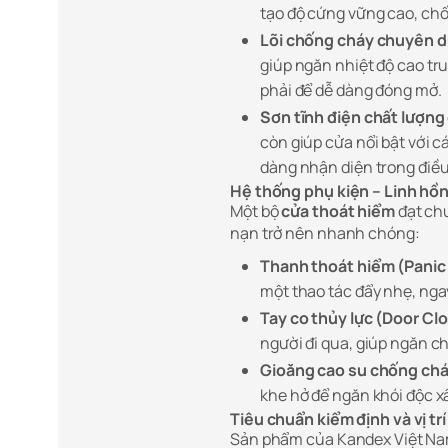
tạo độ cứng vững cao, chố
Lõi chống cháy chuyên 
giúp ngăn nhiệt độ cao t
phải để dễ dàng đóng mở.
Sơn tĩnh điện chất lượng
còn giúp cửa nổi bật với c
dàng nhận diện trong điều
Hệ thống phụ kiện – Linh hồ
Một bộ
cửa thoát hiểm
đạt chu
nạn trở nên nhanh chóng:
Thanh thoát hiểm (Panic 
một thao tác đẩy nhẹ, nga
Tay co thủy lực (Door Clo
người đi qua, giúp ngăn ch
Gioăng cao su chống chá
khe hở để ngăn khói độc x
Tiêu chuẩn kiểm định và vị trí
Sản phẩm của Kandex Việt Nam 