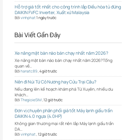
Hỗ trợ giá tốt nhất cho công trình lắp Điều hòa tủ đứng
DAIKIN FVFC Inverter, Xuất xứ Malaysia
Bởi
vinhphat
1 ngày trước
Bài Viết Gần Đây
Xe nâng mặt bàn nào bán chạy nhất năm 2026?
Xe nâng mặt bàn nào bán chạy nhất năm 2026?Tổng
quan về…
Bởi
hanatc89
,
4 giờ trước
Nên đi Núi Tứ Cô Nương hay Cửu Trại Câu?
Nếu đang lên kế hoạch khám phá Tứ Xuyên, nhiều du
khách…
Bởi
ThegioieSIM
,
12 giờ trước
Đơn vị chuyên phân phối giá tốt Máy lạnh giấu trần
DAIKIN 4.0 ngựa (4.0HP)
Không gian thương mại rất nên lắp Máy lạnh giấu trần
DA…
Bởi
vinhphat
,
12 giờ trước