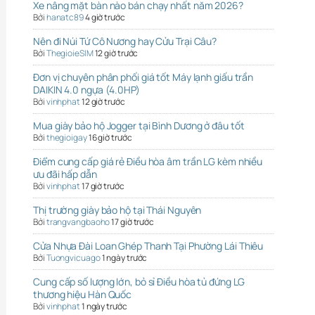
Xe nâng mặt bàn nào bán chạy nhất năm 2026?
Bởi
hanatc89
4 giờ trước
Nên đi Núi Tứ Cô Nương hay Cửu Trại Câu?
Bởi
ThegioieSIM
12 giờ trước
Đơn vị chuyên phân phối giá tốt Máy lạnh giấu trần
DAIKIN 4.0 ngựa (4.0HP)
Bởi
vinhphat
12 giờ trước
Mua giày bảo hộ Jogger tại Bình Dương ở đâu tốt
Bởi
thegioigay
16 giờ trước
Điểm cung cấp giá rẻ Điều hòa âm trần LG kèm nhiều
ưu đãi hấp dẫn
Bởi
vinhphat
17 giờ trước
Thị trường giày bảo hộ tại Thái Nguyên
Bởi
trangvangbaoho
17 giờ trước
Cửa Nhựa Đài Loan Ghép Thanh Tại Phường Lái Thiêu
Bởi
Tuongvicuago
1 ngày trước
Cung cấp số lượng lớn, bỏ sỉ Điều hòa tủ đứng LG
thương hiệu Hàn Quốc
Bởi
vinhphat
1 ngày trước