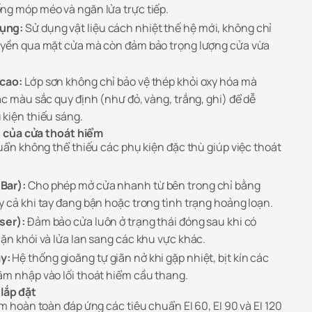
ng móp méo và ngăn lửa trực tiếp.
dụng:
Sử dụng vật liệu cách nhiệt thế hệ mới, không chỉ
ruyền qua mặt cửa mà còn đảm bảo trọng lượng cửa vừa
 cao:
Lớp sơn không chỉ bảo vệ thép khỏi oxy hóa mà
ác màu sắc quy định (như đỏ, vàng, trắng, ghi) để dễ
 kiện thiếu sáng.
n của cửa thoát hiểm
ẩn không thể thiếu các phụ kiện đặc thù giúp việc thoát
Bar):
Cho phép mở cửa nhanh từ bên trong chỉ bằng
y cả khi tay đang bận hoặc trong tình trạng hoảng loạn.
ser):
Đảm bảo cửa luôn ở trạng thái đóng sau khi có
ặn khói và lửa lan sang các khu vực khác.
y:
Hệ thống gioăng tự giãn nở khi gặp nhiệt, bịt kín các
âm nhập vào lối thoát hiểm cầu thang.
 lắp đặt
hoàn toàn đáp ứng các tiêu chuẩn EI 60, EI 90 và EI 120