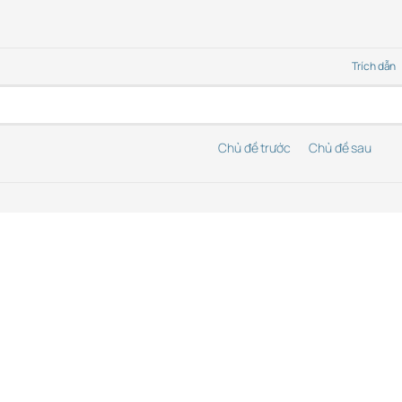
Trích dẫn
Chủ đề trước
Chủ đề sau