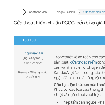
Góc thành viên
Tán gẫu – Giải trí
Cửa thoát hiểm c
Cửa thoát hiểm chuẩn PCCC, bền bỉ và giá 
Last Post
nguoiaylaai
Trong thiết kế an toàn cho cá
(@nguoiaylaai)
sản xuất,
cửa thoát hiểm
đóng 
Famed Member
dân và nhân viên di chuyển đế
Kandex Việt Nam, dòng cửa th
Tham gia: 9 tháng trước
Bài viết: 899
ngặt, đảm bảo khả năng vận hà
Cấu tạo đặc thù của cửa tho
Khác với các loại cửa thông t
nhiệt và ngăn khói vượt trội:
Thép tấm cán nguội:
Phần