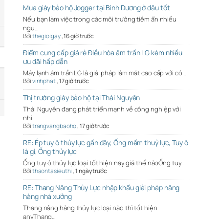
Mua giày bảo hộ Jogger tại Bình Dương ở đâu tốt
Nếu bạn làm việc trong các môi trường tiềm ẩn nhiều
ngu…
Bởi
thegioigay
,
16 giờ trước
Điểm cung cấp giá rẻ Điều hòa âm trần LG kèm nhiều
ưu đãi hấp dẫn
Máy lạnh âm trần LG là giải pháp làm mát cao cấp với cô…
Bởi
vinhphat
,
17 giờ trước
Thị trường giày bảo hộ tại Thái Nguyên
Thái Nguyên đang phát triển mạnh về công nghiệp với
nhi…
Bởi
trangvangbaoho
,
17 giờ trước
RE: Ép tuy ô thủy lực gần đây, Ống mềm thuỷ lực, Tuy ô
là gì, Ống thủy lực
Ống tuy ô thủy lực loại tốt hiện nay giá thế nàoỐng tuy…
Bởi
thaontasieuthi
,
1 ngày trước
RE: Thang Nâng Thủy Lực nhập khẩu giải pháp nâng
hàng nhà xưởng
Thang nâng hàng thủy lực loại nào thì tốt hiện
anyThang…