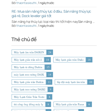
Bởi
thaontasieuthi
,
1 ngày trước
RE: Mua sàn nâng thủy lực ở đâu, Sàn nâng thủy lực
giá rẻ, Dock leveler giá tốt
Sàn nâng hạ thủy lực loại nào thì tốt hiện naySàn nâng …
Bởi
thaontasieuthi
,
1 ngày trước
Thẻ chủ đề
Máy lạnh âm trần DAIKIN
24
Máy lạnh giấu trần nối ố
18
Máy lạnh giấu trần Daiki
18
Máy lạnh tủ đứng Daikin
15
máy lạnh treo tường DAIK
14
Máy lạnh giấu trần Daikin
11
lắp đặt máy lạnh âm trần
10
Máy lạnh treo tường DAIKI
9
Máy Lạnh Giấu Trần Toshi
8
thi công ống đồng máy lạ
8
Máy lạnh giấu trần Panas
6