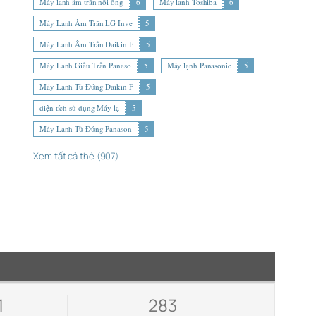
Máy lạnh âm trần nối ống
6
Máy lạnh Toshiba
6
Máy Lạnh Âm Trần LG Inve
5
Máy Lạnh Âm Trần Daikin F
5
Máy Lạnh Giấu Trần Panaso
5
Máy lạnh Panasonic
5
Máy Lạnh Tủ Đứng Daikin F
5
diện tích sử dụng Máy lạ
5
Máy Lạnh Tủ Đứng Panason
5
Xem tất cả thẻ (907)
1
283