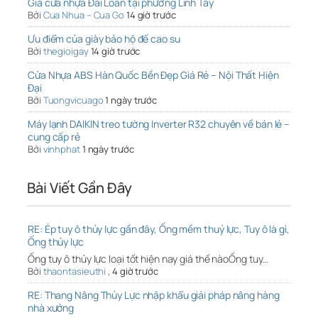
Giá cửa nhựa Đài Loan tại phường Linh Tây
Bởi
Cua Nhua – Cua Go
14 giờ trước
Ưu điểm của giày bảo hộ đế cao su
Bởi
thegioigay
14 giờ trước
Cửa Nhựa ABS Hàn Quốc Bền Đẹp Giá Rẻ – Nội Thất Hiện
Đại
Bởi
Tuongvicuago
1 ngày trước
Máy lạnh DAIKIN treo tường Inverter R32 chuyên về bán lẻ –
cung cấp rẻ
Bởi
vinhphat
1 ngày trước
Bài Viết Gần Đây
RE: Ép tuy ô thủy lực gần đây, Ống mềm thuỷ lực, Tuy ô là gì,
Ống thủy lực
Ống tuy ô thủy lực loại tốt hiện nay giá thế nàoỐng tuy…
Bởi
thaontasieuthi
,
4 giờ trước
RE: Thang Nâng Thủy Lực nhập khẩu giải pháp nâng hàng
nhà xưởng