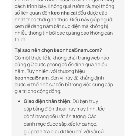
cách trình bày. Không quá rườm rà, mọi thông
số liên quan đến
keo nha cai
đều được cập
nhật theo thời gian thực. Điều này giúp người
xem dễ dàng nắm bắt cục diện mà không bị
nhiễu thông tin bởi các quảng cáo không cần
thiết.
Tại sao nên chọn keonhcai5nam.com?
Có một thực tế là không phải trang web nào
cũng giữ được phong độ ổn định qua nhiều
năm. Tuy nhiên, với thương hiệu
keonhcai5nam
, đơn vị này đã khẳng định
được vị thế nhờ sự bền bỉ trong việc cung cấp
giá trị cho cộng đồng.
Giao diện thân thiện:
Dù bạn truy
cập bằng điện thoại hay máy tính, tốc
độ tải trang đều rất ấn tượng. Các
danh mục được sắp xếp khoa học,
giúp bạn tra cứu dữ liệu chỉ với vài cú