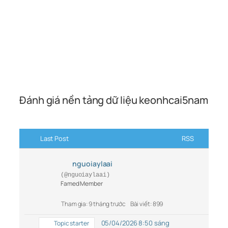
Đánh giá nền tảng dữ liệu keonhcai5nam
Last Post
RSS
nguoiaylaai
(@nguoiaylaai)
Famed Member
Tham gia: 9 tháng trước
Bài viết: 899
05/04/2026 8:50 sáng
Topic starter