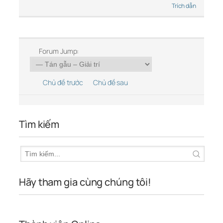
Trích dẫn
Forum Jump:
Chủ đề trước
Chủ đề sau
Tìm kiếm
Hãy tham gia cùng chúng tôi!