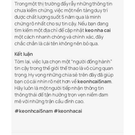
Trong một thị trường đầy rẫy những thông tin
chưa kiểm chứng, việc một nền tảng duy trì
được chất lượng suốt 5 năm qua là minh
chứng rõ nhất cho sự tin cậy. Nếu bạn đang
tìm kiếm một địa chỉ để cập nhật
keo nha cai
một cách nhanh chóng và chính xác, đây
chắc chắn là cái tên không nên bỏ qua.
Kết luận
Tóm lại, việc lựa chọn một “người đồng hành”
tin cậy trong thế giới thể thao là vô cùng quan
trọng. Hy vọng những chia sẻ trên đây đã giúp
bạn có cái nhìn rõ nét hơn về
keonhcai5nam
.
Hãy luôn là một người tiếp nhận thông tin
thông thái để tận hưởng trọn vẹn niềm đam
mê với những trận cầu đỉnh cao.
#keonhcai5nam #keonhacai