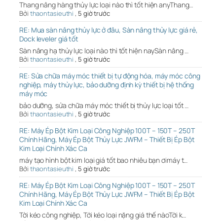
Thang nâng hàng thủy lực loại nào thì tốt hiện anyThang…
Bởi
thaontasieuthi
,
5 giờ trước
RE: Mua sàn nâng thủy lực ở đâu, Sàn nâng thủy lực giá rẻ,
Dock leveler giá tốt
Sàn nâng hạ thủy lực loại nào thì tốt hiện naySàn nâng …
Bởi
thaontasieuthi
,
5 giờ trước
RE: Sửa chữa máy móc thiết bị tự động hóa, máy móc công
nghiệp, máy thủy lực, bảo dưỡng định kỳ thiết bị hệ thống
máy móc
bảo dưỡng, sửa chữa máy móc thiết bị thủy lực loại tốt …
Bởi
thaontasieuthi
,
5 giờ trước
RE: Máy Ép Bột Kim Loại Công Nghiệp 100T – 150T – 250T
Chính Hãng, Máy Ép Bột Thủy Lực JWFM – Thiết Bị Ép Bột
Kim Loại Chính Xác Ca
máy tạo hình bột kim loại giá tốt bao nhiêu bạn ơimáy t…
Bởi
thaontasieuthi
,
5 giờ trước
RE: Máy Ép Bột Kim Loại Công Nghiệp 100T – 150T – 250T
Chính Hãng, Máy Ép Bột Thủy Lực JWFM – Thiết Bị Ép Bột
Kim Loại Chính Xác Ca
Tời kéo công nghiệp, Tới kéo loại nặng giá thế nàoTời k…