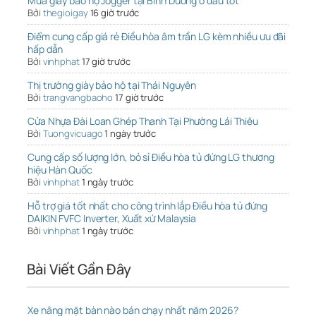
Mua giày bảo hộ Jogger tại Bình Dương ở đâu tốt
Bởi
thegioigay
16 giờ trước
Điểm cung cấp giá rẻ Điều hòa âm trần LG kèm nhiều ưu đãi
hấp dẫn
Bởi
vinhphat
17 giờ trước
Thị trường giày bảo hộ tại Thái Nguyên
Bởi
trangvangbaoho
17 giờ trước
Cửa Nhựa Đài Loan Ghép Thanh Tại Phường Lái Thiêu
Bởi
Tuongvicuago
1 ngày trước
Cung cấp số lượng lớn, bỏ sỉ Điều hòa tủ đứng LG thương
hiệu Hàn Quốc
Bởi
vinhphat
1 ngày trước
Hỗ trợ giá tốt nhất cho công trình lắp Điều hòa tủ đứng
DAIKIN FVFC Inverter, Xuất xứ Malaysia
Bởi
vinhphat
1 ngày trước
Bài Viết Gần Đây
Xe nâng mặt bàn nào bán chạy nhất năm 2026?