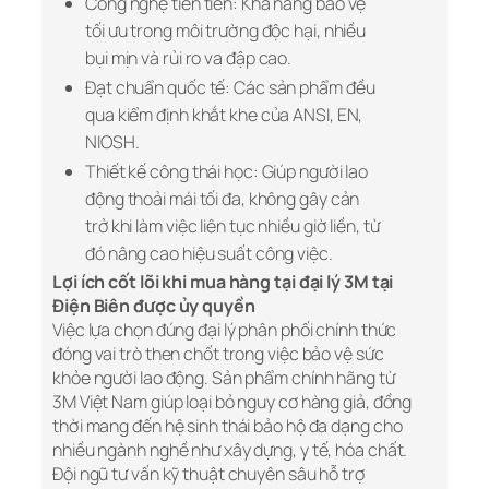
Công nghệ tiên tiến: Khả năng bảo vệ
tối ưu trong môi trường độc hại, nhiều
bụi mịn và rủi ro va đập cao.
Đạt chuẩn quốc tế: Các sản phẩm đều
qua kiểm định khắt khe của ANSI, EN,
NIOSH.
Thiết kế công thái học: Giúp người lao
động thoải mái tối đa, không gây cản
trở khi làm việc liên tục nhiều giờ liền, từ
đó nâng cao hiệu suất công việc.
Lợi ích cốt lõi khi mua hàng tại đại lý 3M tại
Điện Biên được ủy quyền
Việc lựa chọn đúng đại lý phân phối chính thức
đóng vai trò then chốt trong việc bảo vệ sức
khỏe người lao động. Sản phẩm chính hãng từ
3M Việt Nam giúp loại bỏ nguy cơ hàng giả, đồng
thời mang đến hệ sinh thái bảo hộ đa dạng cho
nhiều ngành nghề như xây dựng, y tế, hóa chất.
Đội ngũ tư vấn kỹ thuật chuyên sâu hỗ trợ