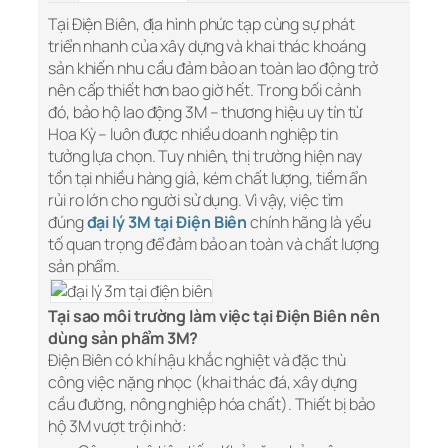
Tại Điện Biên, địa hình phức tạp cùng sự phát
triển nhanh của xây dựng và khai thác khoáng
sản khiến nhu cầu đảm bảo an toàn lao động trở
nên cấp thiết hơn bao giờ hết. Trong bối cảnh
đó, bảo hộ lao động 3M – thương hiệu uy tín từ
Hoa Kỳ – luôn được nhiều doanh nghiệp tin
tưởng lựa chọn. Tuy nhiên, thị trường hiện nay
tồn tại nhiều hàng giả, kém chất lượng, tiềm ẩn
rủi ro lớn cho người sử dụng. Vì vậy, việc tìm
đúng
đại lý 3M tại Điện Biên
chính hãng là yếu
tố quan trọng để đảm bảo an toàn và chất lượng
sản phẩm.
Tại sao môi trường làm việc tại Điện Biên nên
dùng sản phẩm 3M?
Điện Biên có khí hậu khắc nghiệt và đặc thù
công việc nặng nhọc (khai thác đá, xây dựng
cầu đường, nông nghiệp hóa chất). Thiết bị bảo
hộ 3M vượt trội nhờ: