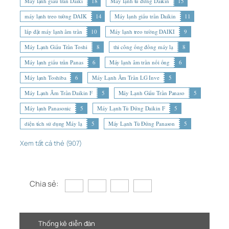
Máy lạnh giấu trần Daiki
18
Máy lạnh tủ đứng Daikin
15
máy lạnh treo tường DAIK
14
Máy lạnh giấu trần Daikin
11
lắp đặt máy lạnh âm trần
10
Máy lạnh treo tường DAIKI
9
Máy Lạnh Giấu Trần Toshi
8
thi công ống đồng máy lạ
8
Máy lạnh giấu trần Panas
6
Máy lạnh âm trần nối ống
6
Máy lạnh Toshiba
6
Máy Lạnh Âm Trần LG Inve
5
Máy Lạnh Âm Trần Daikin F
5
Máy Lạnh Giấu Trần Panaso
5
Máy lạnh Panasonic
5
Máy Lạnh Tủ Đứng Daikin F
5
diện tích sử dụng Máy lạ
5
Máy Lạnh Tủ Đứng Panason
5
Xem tất cả thẻ (907)
Chia sẻ:
Thống kê diễn đàn