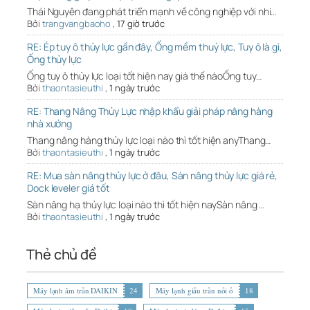
Thái Nguyên đang phát triển mạnh về công nghiệp với nhi…
Bởi
trangvangbaoho
,
17 giờ trước
RE: Ép tuy ô thủy lực gần đây, Ống mềm thuỷ lực, Tuy ô là gì,
Ống thủy lực
Ống tuy ô thủy lực loại tốt hiện nay giá thế nàoỐng tuy…
Bởi
thaontasieuthi
,
1 ngày trước
RE: Thang Nâng Thủy Lực nhập khẩu giải pháp nâng hàng
nhà xưởng
Thang nâng hàng thủy lực loại nào thì tốt hiện anyThang…
Bởi
thaontasieuthi
,
1 ngày trước
RE: Mua sàn nâng thủy lực ở đâu, Sàn nâng thủy lực giá rẻ,
Dock leveler giá tốt
Sàn nâng hạ thủy lực loại nào thì tốt hiện naySàn nâng …
Bởi
thaontasieuthi
,
1 ngày trước
Thẻ chủ đề
Máy lạnh âm trần DAIKIN
24
Máy lạnh giấu trần nối ố
18