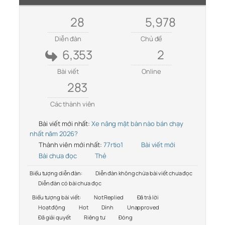
28
5,978
Diễn đàn
Chủ đề
6,353
2
Bài viết
Online
283
Các thành viên
Bài viết mới nhất:
Xe nâng mặt bàn nào bán chạy
nhất năm 2026?
Thành viên mới nhất:
77rtio1
Bài viết mới
Bài chưa đọc
Thẻ
Biểu tượng diễn đàn:
Diễn đàn không chứa bài viết chưa đọc
Diễn đàn có bài chưa đọc
Biểu tượng bài viết:
Not Replied
Đã trả lời
Hoạt động
Hot
Dính
Unapproved
Đã giải quyết
Riêng tư
Đóng