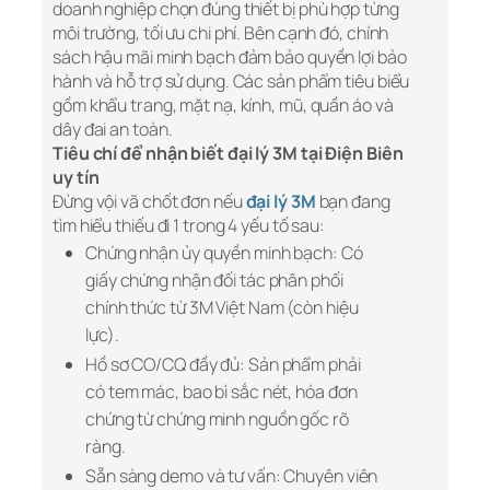
doanh nghiệp chọn đúng thiết bị phù hợp từng
môi trường, tối ưu chi phí. Bên cạnh đó, chính
sách hậu mãi minh bạch đảm bảo quyền lợi bảo
hành và hỗ trợ sử dụng. Các sản phẩm tiêu biểu
gồm khẩu trang, mặt nạ, kính, mũ, quần áo và
dây đai an toàn.
Tiêu chí để nhận biết đại lý 3M tại Điện Biên
uy tín
Đừng vội vã chốt đơn nếu
đại lý 3M
bạn đang
tìm hiểu thiếu đi 1 trong 4 yếu tố sau:
Chứng nhận ủy quyền minh bạch: Có
giấy chứng nhận đối tác phân phối
chính thức từ 3M Việt Nam (còn hiệu
lực).
Hồ sơ CO/CQ đầy đủ: Sản phẩm phải
có tem mác, bao bì sắc nét, hóa đơn
chứng từ chứng minh nguồn gốc rõ
ràng.
Sẵn sàng demo và tư vấn: Chuyên viên