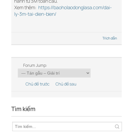
hành từ 3M toàn cầu.
Xem thêm:
https://baoholaodonglasa.com/dai-
ly-3m-tai-dien-bien/
Trích dẫn
Forum Jump:
Chủ đề trước
Chủ đề sau
Tìm kiếm