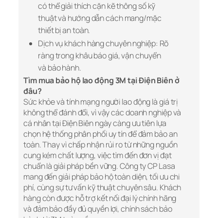
có thể giải thích cặn kẽ thông số kỹ
thuật và hướng dẫn cách mang/mặc
thiết bị an toàn.
Dịch vụ khách hàng chuyên nghiệp: Rõ
ràng trong khâu báo giá, vận chuyển
và bảo hành.
Tìm mua bảo hộ lao động 3M tại Điện Biên ở
đâu?
Sức khỏe và tính mạng người lao động là giá trị
không thể đánh đổi, vì vậy các doanh nghiệp và
cá nhân tại Điện Biên ngày càng ưu tiên lựa
chọn hệ thống phân phối uy tín để đảm bảo an
toàn. Thay vì chấp nhận rủi ro từ những nguồn
cung kém chất lượng, việc tìm đến đơn vị đạt
chuẩn là giải pháp bền vững. Công ty CP Lasa
mang đến giải pháp bảo hộ toàn diện, tối ưu chi
phí, cùng sự tư vấn kỹ thuật chuyên sâu. Khách
hàng còn được hỗ trợ kết nối đại lý chính hãng
và đảm bảo đầy đủ quyền lợi, chính sách bảo