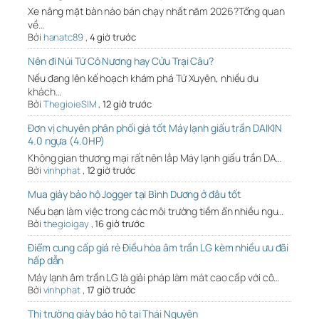
Xe nâng mặt bàn nào bán chạy nhất năm 2026?Tổng quan
về…
Bởi
hanatc89
,
4 giờ trước
Nên đi Núi Tứ Cô Nương hay Cửu Trại Câu?
Nếu đang lên kế hoạch khám phá Tứ Xuyên, nhiều du
khách…
Bởi
ThegioieSIM
,
12 giờ trước
Đơn vị chuyên phân phối giá tốt Máy lạnh giấu trần DAIKIN
4.0 ngựa (4.0HP)
Không gian thương mại rất nên lắp Máy lạnh giấu trần DA…
Bởi
vinhphat
,
12 giờ trước
Mua giày bảo hộ Jogger tại Bình Dương ở đâu tốt
Nếu bạn làm việc trong các môi trường tiềm ẩn nhiều ngu…
Bởi
thegioigay
,
16 giờ trước
Điểm cung cấp giá rẻ Điều hòa âm trần LG kèm nhiều ưu đãi
hấp dẫn
Máy lạnh âm trần LG là giải pháp làm mát cao cấp với cô…
Bởi
vinhphat
,
17 giờ trước
Thị trường giày bảo hộ tại Thái Nguyên