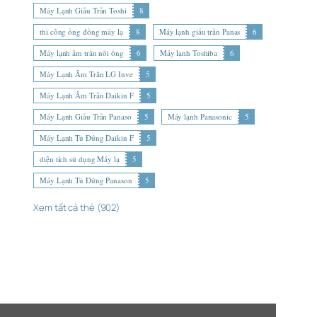
Máy Lạnh Giấu Trần Toshi
8
thi công ống đồng máy lạ
8
Máy lạnh giấu trần Panas
6
Máy lạnh âm trần nối ống
6
Máy lạnh Toshiba
6
Máy Lạnh Âm Trần LG Inve
5
Máy Lạnh Âm Trần Daikin F
5
Máy Lạnh Giấu Trần Panaso
5
Máy lạnh Panasonic
5
Máy Lạnh Tủ Đứng Daikin F
5
diện tích sử dụng Máy lạ
5
Máy Lạnh Tủ Đứng Panason
5
Xem tất cả thẻ (902)