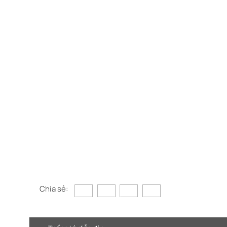
Chia sẻ: