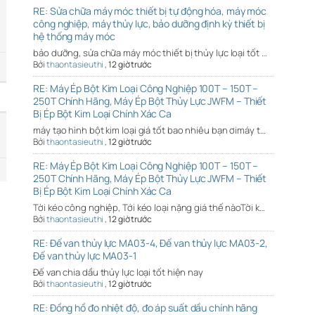
RE: Sửa chữa máy móc thiết bị tự động hóa, máy móc
công nghiệp, máy thủy lực, bảo dưỡng định kỳ thiết bị
hệ thống máy móc
bảo dưỡng, sửa chữa máy móc thiết bị thủy lực loại tốt …
Bởi
thaontasieuthi
,
12 giờ trước
RE: Máy Ép Bột Kim Loại Công Nghiệp 100T – 150T –
250T Chính Hãng, Máy Ép Bột Thủy Lực JWFM – Thiết
Bị Ép Bột Kim Loại Chính Xác Ca
máy tạo hình bột kim loại giá tốt bao nhiêu bạn ơimáy t…
Bởi
thaontasieuthi
,
12 giờ trước
RE: Máy Ép Bột Kim Loại Công Nghiệp 100T – 150T –
250T Chính Hãng, Máy Ép Bột Thủy Lực JWFM – Thiết
Bị Ép Bột Kim Loại Chính Xác Ca
Tời kéo công nghiệp, Tới kéo loại nặng giá thế nàoTời k…
Bởi
thaontasieuthi
,
12 giờ trước
RE: Đế van thủy lực MA03-4, Đế van thủy lực MA03-2,
Đế van thủy lực MA03-1
Đế van chia dầu thủy lực loại tốt hiện nay
Bởi
thaontasieuthi
,
12 giờ trước
RE: Đồng hồ đo nhiệt độ, đo áp suất dầu chính hãng