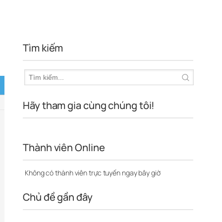
Tìm kiếm
Hãy tham gia cùng chúng tôi!
Thành viên Online
Không có thành viên trực tuyến ngay bây giờ
Chủ đề gần đây