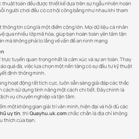
 thuật toán đều được thiết kế dựa trên sự ngẫu nhiên hoàn
ỗi người chơi đều có cơ hội công bằng như nhau khi tham
 thông tin cũng là một điểm cộng lớn. Mọi dữ liệu cá nhân
vệ qua nhiều lớp mã hóa, giúp bạn hoàn toàn yên tâm tận
n mà không phải lo lắng về vấn đề an ninh mạng.
ên
rí trực tuyến quan trọng nhất là cảm xúc và sự an toàn. Thay
áo quá đà, việc lựa chọn một nền tảng có sự đầu tư kỹ thuật
uyết định thông minh.
ng hoạt động rất tích cực, luôn sẵn sàng giải đáp các thắc
 cách sử dụng tính năng một cách chi tiết. Đây chính là
 dịch vụ chuyên nghiệp và tận tâm.
m một không gian giải trí văn minh, hiện đại và hội đủ các
hũ uy tín
, thì
Quayhu.uk.com
chắc chắn là địa chỉ không
u thích của bạn.