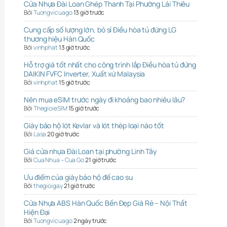
Cửa Nhựa Đài Loan Ghép Thanh Tại Phường Lái Thiêu
Bởi
Tuongvicuago
13 giờ trước
Cung cấp số lượng lớn, bỏ sỉ Điều hòa tủ đứng LG
thương hiệu Hàn Quốc
Bởi
vinhphat
13 giờ trước
Hỗ trợ giá tốt nhất cho công trình lắp Điều hòa tủ đứng
DAIKIN FVFC Inverter, Xuất xứ Malaysia
Bởi
vinhphat
15 giờ trước
Nên mua eSIM trước ngày đi khoảng bao nhiêu lâu?
Bởi
ThegioieSIM
15 giờ trước
Giày bảo hộ lót Kevlar và lót thép loại nào tốt
Bởi
Lasa
20 giờ trước
Giá cửa nhựa Đài Loan tại phường Linh Tây
Bởi
Cua Nhua – Cua Go
21 giờ trước
Ưu điểm của giày bảo hộ đế cao su
Bởi
thegioigay
21 giờ trước
Cửa Nhựa ABS Hàn Quốc Bền Đẹp Giá Rẻ – Nội Thất
Hiện Đại
Bởi
Tuongvicuago
2 ngày trước