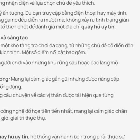
àng nhận diện và lựa chọn chủ đề yêu thích.
 kỳ ấn tượng. Dù bạn truy cập bằng điện thoại hay máy tính,
g game đều diễn ra mượt mà, không xảy ra tình trạng gián
tố then chốt để đánh giá một địa chỉ
quay hũ uy tín
.
 và sáng tạo
 một kho tàng trò chơi đa dạng, từ những chủ đề cổ điển đến
kịch tính. Một số điểm nổi bật bao gồm:
gười chơi vào những khu rừng sâu hoặc các lăng mộ
ơng:
Mang lại cảm giác gần gũi nhưng được nâng cấp
sống động.
 câu chuyện về các vị thần được tái hiện qua từng
 công nghệ đồ họa tiên tiến nhất, mang lại cảm giác chân
iới giải trí thực thụ.
ay hũ uy tín
, hệ thống vận hành bên trong phải thực sự