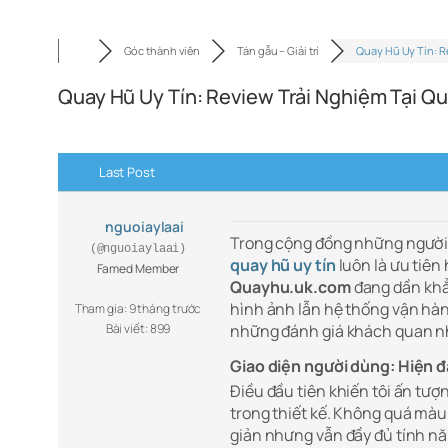
Góc thành viên
Tán gẫu – Giải trí
Quay Hũ Uy Tín: 
Quay Hũ Uy Tín: Review Trải Nghiệm Tại Q
Last Post
nguoiaylaai
Trong cộng đồng những người yê
(@nguoiaylaai)
quay hũ uy tín
luôn là ưu tiên
Famed Member
Quayhu.uk.com
đang dần khẳn
hình ảnh lẫn hệ thống vận hành
Tham gia: 9 tháng trước
Bài viết: 899
những đánh giá khách quan nh
Giao diện người dùng: Hiện đ
Điều đầu tiên khiến tôi ấn tượ
trong thiết kế. Không quá màu 
giản nhưng vẫn đầy đủ tính nă