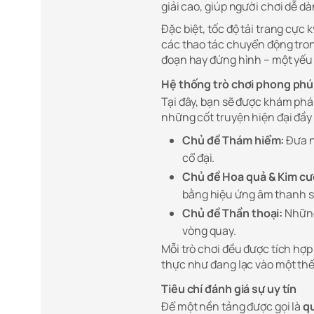
giải cao, giúp người chơi dễ d
Đặc biệt, tốc độ tải trang cực
các thao tác chuyển động tron
đoạn hay đứng hình – một yếu 
Hệ thống trò chơi phong phú
Tại đây, bạn sẽ được khám phá
những cốt truyện hiện đại đầy 
Chủ đề Thám hiểm:
Đưa n
cổ đại.
Chủ đề Hoa quả & Kim cư
bằng hiệu ứng âm thanh 
Chủ đề Thần thoại:
Những
vòng quay.
Mỗi trò chơi đều được tích hợp
thực như đang lạc vào một thế g
Tiêu chí đánh giá sự uy tín
Để một nền tảng được gọi là
qu