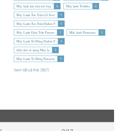
Máy lạnh âm trần nối ống
6
Máy lạnh Toshiba
6
Máy Lạnh Âm Trần LG Inve
5
Máy Lạnh Âm Trần Daikin F
5
Máy Lạnh Giấu Trần Panaso
5
Máy lạnh Panasonic
5
Máy Lạnh Tủ Đứng Daikin F
5
diện tích sử dụng Máy lạ
5
Máy Lạnh Tủ Đứng Panason
5
Xem tất cả thẻ (907)