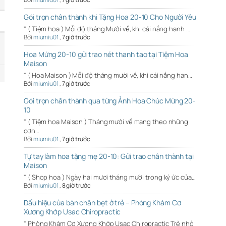
Gói trọn chân thành khi Tặng Hoa 20-10 Cho Người Yêu
" ( Tiệm hoa ) Mỗi độ tháng Mười về, khi cái nắng hanh …
Bởi
miumiu01
,
7 giờ trước
Hoa Mừng 20-10 gửi trao nét thanh tao tại Tiệm Hoa
Maison
" ( Hoa Maison ) Mỗi độ tháng mười về, khi cái nắng han…
Bởi
miumiu01
,
7 giờ trước
Gói trọn chân thành qua từng Ảnh Hoa Chúc Mừng 20-
10
" ( Tiệm hoa Maison ) Tháng mười về mang theo những
cơn…
Bởi
miumiu01
,
7 giờ trước
Tự tay làm hoa tặng mẹ 20-10: Gửi trao chân thành tại
Maison
" ( Shop hoa ) Ngày hai mươi tháng mười trong ký ức của…
Bởi
miumiu01
,
8 giờ trước
Dấu hiệu của bàn chân bẹt ở trẻ – Phòng Khám Cơ
Xương Khớp Usac Chiropractic
" Phòng Khám Cơ Xương Khớp Usac Chiropractic Trẻ nhỏ