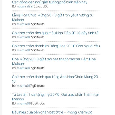
Các dòng đèn ngủ gắn tường phổ biến hiện nay
Bởi
nguoiaylaai
5 giờ trước
Lẵng Hoa Chúc Mừng 20-10 gửi trọn yêu thương từ
Maison
Bởi
miumiu01
7 giờ trước
Gói trọn chân tình qua mẫu Hoa Tiền 20-10 đầy tinh tế
Bởi
miumiu01
7 giờ trước
Gói trọn chân thành khi Tặng Hoa 20-10 Cho Người Yêu
Bởi
miumiu01
7 giờ trước
Hoa Mừng 20-10 gửi trao nét thanh tao tại Tiệm Hoa
Maison
Bởi
miumiu01
7 giờ trước
Gói trọn chân thành qua từng Ảnh Hoa Chúc Mừng 20-
10
Bởi
miumiu01
7 giờ trước
Tự tay làm hoa tặng mẹ 20-10: Gửi trao chân thành tại
Maison
Bởi
miumiu01
8 giờ trước
Dấu hiệu của bàn chân bẹt ở trẻ – Phòng Khám Cơ