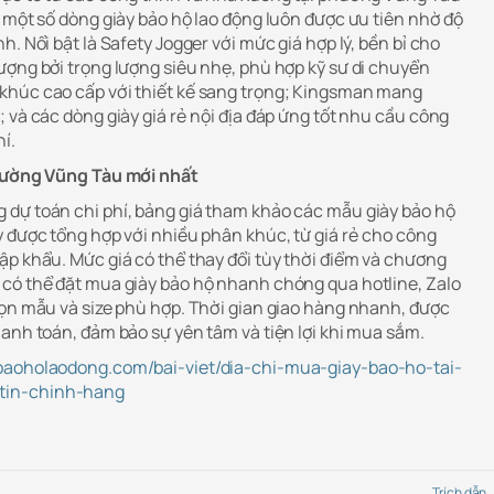
 một số dòng giày bảo hộ lao động luôn được ưu tiên nhờ độ
. Nổi bật là Safety Jogger với mức giá hợp lý, bền bỉ cho
ượng bởi trọng lượng siêu nhẹ, phù hợp kỹ sư di chuyển
khúc cao cấp với thiết kế sang trọng; Kingsman mang
 và các dòng giày giá rẻ nội địa đáp ứng tốt nhu cầu công
í.
Phường Vũng Tàu mới nhất
dự toán chi phí, bảng giá tham khảo các mẫu giày bảo hộ
y được tổng hợp với nhiều phân khúc, từ giá rẻ cho công
ập khẩu. Mức giá có thể thay đổi tùy thời điểm và chương
có thể đặt mua giày bảo hộ nhanh chóng qua hotline, Zalo
họn mẫu và size phù hợp. Thời gian giao hàng nhanh, được
anh toán, đảm bảo sự yên tâm và tiện lợi khi mua sắm.
baoholaodong.com/bai-viet/dia-chi-mua-giay-bao-ho-tai-
tin-chinh-hang
Trích dẫn