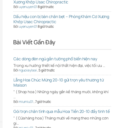
Xương Khớp Usac Chiropractic
Bởi
uyenuyen01
8 giờ trước
Dấu hiệu con bị bàn chân bẹt – Phòng Khám Cơ Xương
Khớp Usac Chiropractic
Bởi
uyenuyen01
8 giờ trước
Bài Viết Gần Đây
Các dòng đèn ngủ gắn tường phổ biến hiện nay
Trong xu hướng thiết kế nội thất hiện đại, việc tối ưu …
Bởi
nguoiaylaai
,
5 giờ trước
Lẵng Hoa Chúc Mừng 20-10 gửi trọn yêu thương từ
Maison
" ( Shop hoa ) Những ngày gần kề tháng mười, không khí
…
Bởi
miumiu01
,
7 giờ trước
Gói trọn chân tình qua mẫu Hoa Tiền 20-10 đầy tinh tế
" ( Cửa hàng hoa ) Tháng mười về mang theo những cơn
gi…
Bởi
miumiu01
,
7 giờ trước