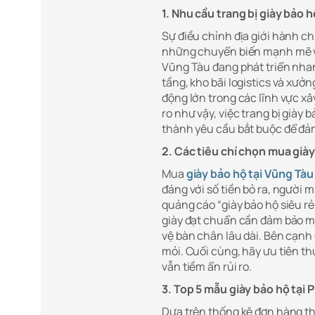
1. Nhu cầu trang bị giày bảo
Sự điều chỉnh địa giới hành ch
những chuyển biến mạnh mẽ về
Vũng Tàu đang phát triển nhan
tầng, kho bãi logistics và xưởn
động lớn trong các lĩnh vực xâ
ro như vậy, việc trang bị giày
thành yêu cầu bắt buộc để đảm
2. Các tiêu chí chọn mua già
Mua
giày bảo hộ tại Vũng Tàu
đáng với số tiền bỏ ra, người 
quảng cáo “giày bảo hộ siêu rẻ
giày đạt chuẩn cần đảm bảo mũ
vệ bàn chân lâu dài. Bên cạnh
mỏi. Cuối cùng, hãy ưu tiên th
vẫn tiềm ẩn rủi ro.
3. Top 5 mẫu giày bảo hộ tại
Dựa trên thống kê đơn hàng th