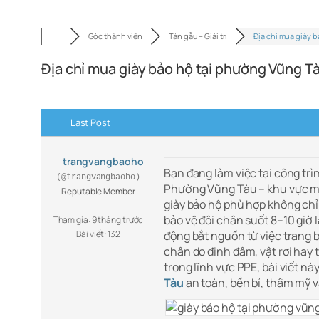
Góc thành viên
Tán gẫu – Giải trí
Địa chỉ mua giày 
Địa chỉ mua giày bảo hộ tại phường Vũng Tà
Last Post
trangvangbaoho
Bạn đang làm việc tại công tr
(@trangvangbaoho)
Phường Vũng Tàu – khu vực mớ
Reputable Member
giày bảo hộ phù hợp không chỉ 
bảo vệ đôi chân suốt 8–10 giờ 
Tham gia: 9 tháng trước
Bài viết: 132
động bắt nguồn từ việc trang 
chân do đinh đâm, vật rơi hay 
trong lĩnh vực PPE, bài viết n
Tàu
an toàn, bền bỉ, thẩm mỹ 