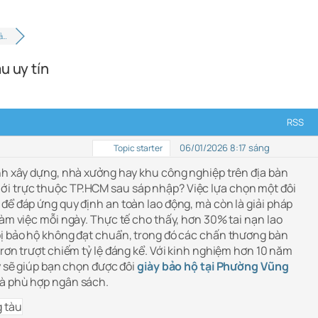
bả…
u uy tín
RSS
06/01/2026 8:17 sáng
Topic starter
ình xây dựng, nhà xưởng hay khu công nghiệp trên địa bàn
i trực thuộc TP.HCM sau sáp nhập? Việc lựa chọn một đôi
để đáp ứng quy định an toàn lao động, mà còn là giải pháp
làm việc mỗi ngày. Thực tế cho thấy, hơn 30% tai nạn lao
bị bảo hộ không đạt chuẩn, trong đó các chấn thương bàn
trơn trượt chiếm tỷ lệ đáng kể. Với kinh nghiệm hơn 10 năm
ày sẽ giúp bạn chọn được đôi
giày bảo hộ tại Phường Vũng
và phù hợp ngân sách.