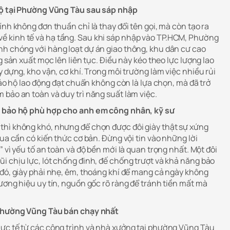
 hộ tại Phường Vũng Tàu sau sáp nhập
ính không đơn thuần chỉ là thay đổi tên gọi, mà còn tạo ra
 kinh tế và hạ tầng. Sau khi sáp nhập vào TP.HCM, Phường
h chóng với hàng loạt dự án giao thông, khu dân cư cao
g sản xuất mọc lên liên tục. Điều này kéo theo lực lượng lao
y dựng, kho vận, cơ khí. Trong môi trường làm việc nhiều rủi
 bảo hộ lao động đạt chuẩn không còn là lựa chọn, mà đã trở
 bảo an toàn và duy trì năng suất làm việc.
y bảo hộ phù hợp cho anh em công nhân, kỹ sư
thì không khó, nhưng để chọn được đôi giày thật sự xứng
mua cần có kiến thức cơ bản. Đừng vội tin vào những lời
” vì yếu tố an toàn và độ bền mới là quan trọng nhất. Một đôi
i chịu lực, lót chống đinh, đế chống trượt và khả năng bảo
 đó, giày phải nhẹ, êm, thoáng khí để mang cả ngày không
ương hiệu uy tín, nguồn gốc rõ ràng để tránh tiền mất mà
 Phường Vũng Tàu bán chạy nhất
ực tế từ các công trình và nhà xưởng tại phường Vũng Tàu