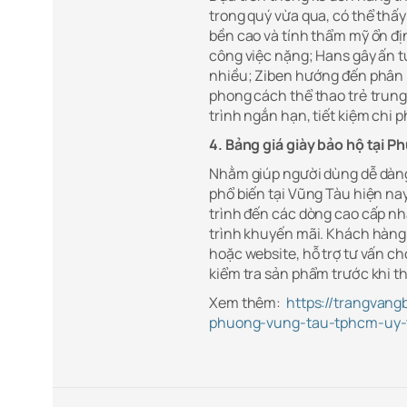
trong quý vừa qua, có thể thấy
bền cao và tính thẩm mỹ ổn định
công việc nặng; Hans gây ấn t
nhiều; Ziben hướng đến phân 
phong cách thể thao trẻ trung;
trình ngắn hạn, tiết kiệm chi ph
4. Bảng giá giày bảo hộ tại 
Nhằm giúp người dùng dễ dàng 
phổ biến tại Vũng Tàu hiện na
trình đến các dòng cao cấp nh
trình khuyến mãi. Khách hàng 
hoặc website, hỗ trợ tư vấn c
kiểm tra sản phẩm trước khi th
Xem thêm:
https://trangvang
phuong-vung-tau-tphcm-uy-