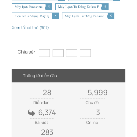
Máy lạnh Panasonic
5
Máy Lạnh Tủ Đứng Daikin F
5
diện tích sử dụng Máy lạ
5
Máy Lạnh Tủ Đứng Panason
5
Xem tất cả thẻ (907)
Chia sẻ:
Thống kê diễn đàn
28
5,999
Diễn đàn
Chủ đề
6,374
3
Bài viết
Online
283