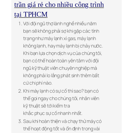
trần giá rẻ cho nhiều công trình
tại TPHCM
Với đội ngũ thợ lành nghề nhiều năm
bạn sẽ không phải sợ khi gặp các tình
trạng như máy lạnh xì gas, máy lạnh
không lạnh, hay máy lạnh bị chảy nước.
Khi bạn lựa chọn dịch vụ của chúng tôi,
bạn có thể hoàn toàn yên tâm với đội
ngũ kỹ thuật viên chuyên nghiệp mà
không phải lo lắng phát sinh thêm bất
cứ chi phí nào.
Khi máy lạnh có sự cố thì sao? bạn có
thể gọi ngay cho chúng tôi, nhân viên
kỹ thuật sẽ tới kiểm tra
khắc phục sự cố nhanh nhất.
Sau khi hoàn thiện và chạy thử máy có
thể hoạt động tốt và ổn định trong vài