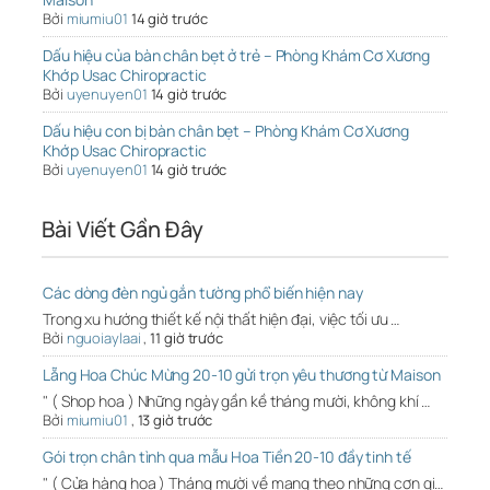
Bởi
miumiu01
14 giờ trước
Dấu hiệu của bàn chân bẹt ở trẻ – Phòng Khám Cơ Xương
Khớp Usac Chiropractic
Bởi
uyenuyen01
14 giờ trước
Dấu hiệu con bị bàn chân bẹt – Phòng Khám Cơ Xương
Khớp Usac Chiropractic
Bởi
uyenuyen01
14 giờ trước
Bài Viết Gần Đây
Các dòng đèn ngủ gắn tường phổ biến hiện nay
Trong xu hướng thiết kế nội thất hiện đại, việc tối ưu …
Bởi
nguoiaylaai
,
11 giờ trước
Lẵng Hoa Chúc Mừng 20-10 gửi trọn yêu thương từ Maison
" ( Shop hoa ) Những ngày gần kề tháng mười, không khí …
Bởi
miumiu01
,
13 giờ trước
Gói trọn chân tình qua mẫu Hoa Tiền 20-10 đầy tinh tế
" ( Cửa hàng hoa ) Tháng mười về mang theo những cơn gi…