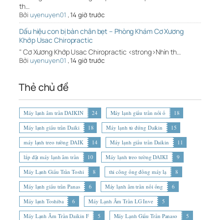
th…
Bởi
uyenuyen01
,
14 giờ trước
Dấu hiệu con bị bàn chân bẹt – Phòng Khám Cơ Xương
Khớp Usac Chiropractic
" Cơ Xương Khớp Usac Chiropractic <strong>Nhìn th…
Bởi
uyenuyen01
,
14 giờ trước
Thẻ chủ đề
Máy lạnh âm trần DAIKIN
24
Máy lạnh giấu trần nối ố
18
Máy lạnh giấu trần Daiki
18
Máy lạnh tủ đứng Daikin
15
máy lạnh treo tường DAIK
14
Máy lạnh giấu trần Daikin
11
lắp đặt máy lạnh âm trần
10
Máy lạnh treo tường DAIKI
9
Máy Lạnh Giấu Trần Toshi
8
thi công ống đồng máy lạ
8
Máy lạnh giấu trần Panas
6
Máy lạnh âm trần nối ống
6
Máy lạnh Toshiba
6
Máy Lạnh Âm Trần LG Inve
5
Máy Lạnh Âm Trần Daikin F
5
Máy Lạnh Giấu Trần Panaso
5