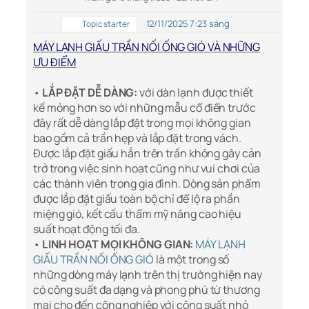
12/11/2025 7:23 sáng
Topic starter
MÁY LẠNH GIẤU TRẦN NỐI ỐNG GIÓ VÀ NHỮNG
ƯU ĐIỂM
•
LẮP ĐẶT DỄ DÀNG:
với dàn lạnh được thiết
kế mỏng hơn so với những mẫu cổ điển trước
đây rất dễ dàng lắp đặt trong mọi không gian
bao gồm cả trần hẹp và lắp đặt trong vách.
Được lắp đặt giấu hẳn trên trần không gây cản
trở trong việc sinh hoạt cũng như vui chơi của
các thành viên trong gia đình. Dòng sản phẩm
được lắp đặt giấu toàn bộ chỉ để lộ ra phần
miệng gió, kết cấu thẩm mỹ nâng cao hiệu
suất hoạt động tối đa.
•
LINH HOẠT MỌI KHÔNG GIAN:
MÁY LẠNH
GIẤU TRẦN NỐI ỐNG GIÓ
là một trong số
những dòng máy lạnh trên thị trường hiện nay
có công suất đa dạng và phong phú từ thương
mại cho đến công nghiệp với công suất nhỏ