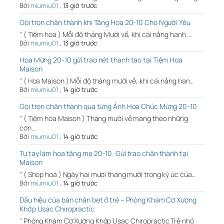
Bởi
miumiu01
,
13 giờ trước
Gói trọn chân thành khi Tặng Hoa 20-10 Cho Người Yêu
" ( Tiệm hoa ) Mỗi độ tháng Mười về, khi cái nắng hanh …
Bởi
miumiu01
,
13 giờ trước
Hoa Mừng 20-10 gửi trao nét thanh tao tại Tiệm Hoa
Maison
" ( Hoa Maison ) Mỗi độ tháng mười về, khi cái nắng han…
Bởi
miumiu01
,
14 giờ trước
Gói trọn chân thành qua từng Ảnh Hoa Chúc Mừng 20-10
" ( Tiệm hoa Maison ) Tháng mười về mang theo những
cơn…
Bởi
miumiu01
,
14 giờ trước
Tự tay làm hoa tặng mẹ 20-10: Gửi trao chân thành tại
Maison
" ( Shop hoa ) Ngày hai mươi tháng mười trong ký ức của…
Bởi
miumiu01
,
14 giờ trước
Dấu hiệu của bàn chân bẹt ở trẻ – Phòng Khám Cơ Xương
Khớp Usac Chiropractic
" Phòng Khám Cơ Xương Khớp Usac Chiropractic Trẻ nhỏ