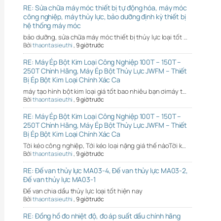
RE: Sửa chữa máy móc thiết bị tự động hóa, máy móc
công nghiệp, máy thủy lực, bảo dưỡng định kỳ thiết bị
hệ thống máy móc
bảo dưỡng, sửa chữa máy móc thiết bị thủy lực loại tốt …
Bởi
thaontasieuthi
,
9 giờ trước
RE: Máy Ép Bột Kim Loại Công Nghiệp 100T – 150T –
250T Chính Hãng, Máy Ép Bột Thủy Lực JWFM – Thiết
Bị Ép Bột Kim Loại Chính Xác Ca
máy tạo hình bột kim loại giá tốt bao nhiêu bạn ơimáy t…
Bởi
thaontasieuthi
,
9 giờ trước
RE: Máy Ép Bột Kim Loại Công Nghiệp 100T – 150T –
250T Chính Hãng, Máy Ép Bột Thủy Lực JWFM – Thiết
Bị Ép Bột Kim Loại Chính Xác Ca
Tời kéo công nghiệp, Tới kéo loại nặng giá thế nàoTời k…
Bởi
thaontasieuthi
,
9 giờ trước
RE: Đế van thủy lực MA03-4, Đế van thủy lực MA03-2,
Đế van thủy lực MA03-1
Đế van chia dầu thủy lực loại tốt hiện nay
Bởi
thaontasieuthi
,
9 giờ trước
RE: Đồng hồ đo nhiệt độ, đo áp suất dầu chính hãng