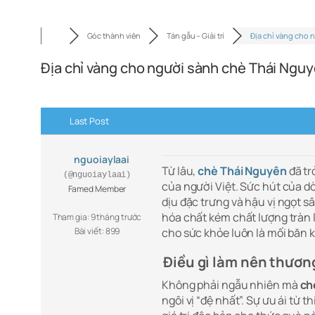
Góc thành viên
Tán gẫu – Giải trí
Địa chỉ vàng cho 
Địa chỉ vàng cho người sành chè Thái Ngu
Last Post
nguoiaylaai
Từ lâu,
chè Thái Nguyên
đã tr
(@nguoiaylaai)
của người Việt. Sức hút của d
Famed Member
dịu đặc trưng và hậu vị ngọt sâ
hóa chất kém chất lượng tràn l
Tham gia: 9 tháng trước
Bài viết: 899
cho sức khỏe luôn là mối băn 
Điều gì làm nên thươn
Không phải ngẫu nhiên mà
ch
ngôi vị “đệ nhất”. Sự ưu ái từ