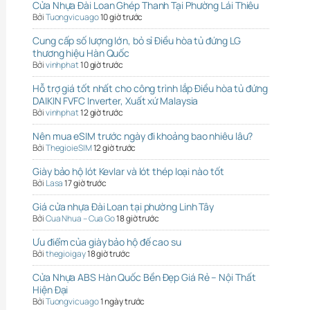
Cửa Nhựa Đài Loan Ghép Thanh Tại Phường Lái Thiêu
Bởi
Tuongvicuago
10 giờ trước
Cung cấp số lượng lớn, bỏ sỉ Điều hòa tủ đứng LG
thương hiệu Hàn Quốc
Bởi
vinhphat
10 giờ trước
Hỗ trợ giá tốt nhất cho công trình lắp Điều hòa tủ đứng
DAIKIN FVFC Inverter, Xuất xứ Malaysia
Bởi
vinhphat
12 giờ trước
Nên mua eSIM trước ngày đi khoảng bao nhiêu lâu?
Bởi
ThegioieSIM
12 giờ trước
Giày bảo hộ lót Kevlar và lót thép loại nào tốt
Bởi
Lasa
17 giờ trước
Giá cửa nhựa Đài Loan tại phường Linh Tây
Bởi
Cua Nhua – Cua Go
18 giờ trước
Ưu điểm của giày bảo hộ đế cao su
Bởi
thegioigay
18 giờ trước
Cửa Nhựa ABS Hàn Quốc Bền Đẹp Giá Rẻ – Nội Thất
Hiện Đại
Bởi
Tuongvicuago
1 ngày trước