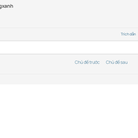
gxanh
Trích dẫn
Chủ đề trước
Chủ đề sau