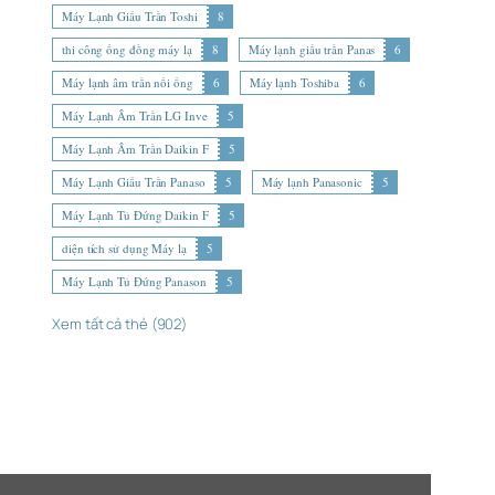
Máy Lạnh Giấu Trần Toshi
8
thi công ống đồng máy lạ
8
Máy lạnh giấu trần Panas
6
Máy lạnh âm trần nối ống
6
Máy lạnh Toshiba
6
Máy Lạnh Âm Trần LG Inve
5
Máy Lạnh Âm Trần Daikin F
5
Máy Lạnh Giấu Trần Panaso
5
Máy lạnh Panasonic
5
Máy Lạnh Tủ Đứng Daikin F
5
diện tích sử dụng Máy lạ
5
Máy Lạnh Tủ Đứng Panason
5
Xem tất cả thẻ (902)