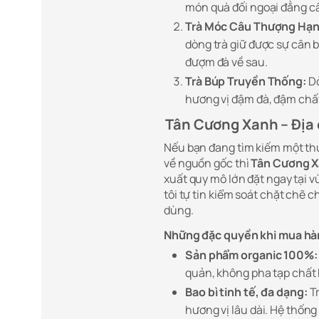
món quà đối ngoại đẳng c
Trà Móc Câu Thượng Hạn
dòng trà giữ được sự cân 
đượm đà về sau.
Trà Búp Truyền Thống:
Dò
hương vị đậm đà, đậm chất 
Tân Cương Xanh – Địa 
Nếu bạn đang tìm kiếm một thư
về nguồn gốc thì
Tân Cương 
xuất quy mô lớn đặt ngay tại 
tôi tự tin kiểm soát chặt chẽ 
dùng.
Những đặc quyền khi mua hà
Sản phẩm organic 100%:
quản, không pha tạp chất 
Bao bì tinh tế, đa dạng:
Tr
hương vị lâu dài. Hệ thốn