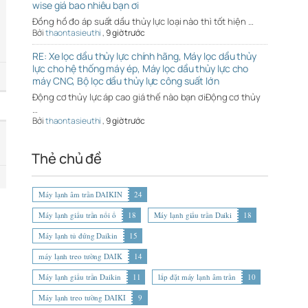
wise giá bao nhiêu bạn ơi
Đồng hồ đo áp suất dầu thủy lực loại nào thì tốt hiện …
Bởi
thaontasieuthi
,
9 giờ trước
RE: Xe lọc dầu thủy lực chính hãng, Máy lọc dầu thủy
lực cho hệ thống máy ép, Máy lọc dầu thủy lực cho
máy CNC, Bộ lọc dầu thủy lực công suất lớn
Động cơ thủy lực áp cao giá thế nào bạn ơiĐộng cơ thủy
…
Bởi
thaontasieuthi
,
9 giờ trước
Thẻ chủ đề
Máy lạnh âm trần DAIKIN
24
Máy lạnh giấu trần nối ố
18
Máy lạnh giấu trần Daiki
18
Máy lạnh tủ đứng Daikin
15
máy lạnh treo tường DAIK
14
Máy lạnh giấu trần Daikin
11
lắp đặt máy lạnh âm trần
10
Máy lạnh treo tường DAIKI
9