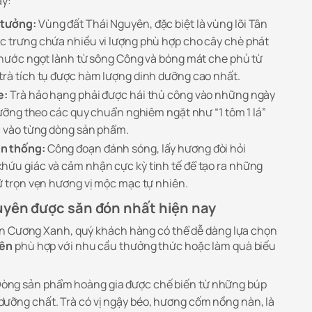
ày:
 tưởng:
Vùng đất Thái Nguyên, đặc biệt là vùng lõi Tân
c trưng chứa nhiều vi lượng phù hợp cho cây chè phát
g nước ngọt lành từ sông Công và bóng mát che phủ từ
trà tích tụ được hàm lượng dinh dưỡng cao nhất.
e:
Trà hảo hạng phải được hái thủ công vào những ngày
 lưỡng theo các quy chuẩn nghiêm ngặt như “1 tôm 1 lá”
ộc vào từng dòng sản phẩm.
ền thống:
Công đoạn đánh sóng, lấy hương đòi hỏi
hứu giác và cảm nhận cực kỳ tinh tế để tạo ra những
iữ trọn vẹn hương vị mộc mạc tự nhiên.
uyên được săn đón nhất hiện nay
ân Cương Xanh, quý khách hàng có thể dễ dàng lựa chọn
yên
phù hợp với nhu cầu thưởng thức hoặc làm quà biếu
òng sản phẩm hoàng gia được chế biến từ những búp
ưỡng chất. Trà có vị ngậy béo, hương cốm nồng nàn, là