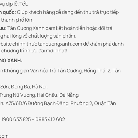
 dịp lễ, Tết.
n quốc:
Giúp khách hàng dễ dàng đến thử trà trực tiếp
c thành phố lớn.
ưu:
Tân Cương Xanh cam kết hoàn tiền hoặc đổi trả
 hài lòng về chất lượng sản phẩm.
website chính thức tancuongxanh.com để khám phá danh
chương trình ưu đãi mới nhất!
ƠNG XANH:
ện Không gian Văn hóa Trà Tân Cương, Hồng Thái 2, Tân
Sơn, Đống Đa, Hà Nội.
Trưng Nữ Vương, Hải Châu, Đà Nẵng.
h:
A75/6D/6 Đường Bạch Đằng, Phường 2, Quận Tân
:
1900 633 825 – 0983 412 602
.com