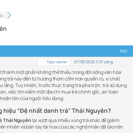
ng…
yên
RSS
07/06/2026 3:37 sáng
Topic starter
ở thành một phần không thể thiếu trong đời sống văn hóa
òng trà này đến từ hương thơm cốm non quyến rũ, vị chát
u lắng. Tuy nhiên, trước thực trạng trà pha trộn, trà sử dụng
an, việc tìm kiếm một địa chỉ mua trà chính gốc, an toàn
khoăn lớn của người tiêu dùng.
g hiệu “Đệ nhất danh trà” Thái Nguyên?
è Thái Nguyên
lại vượt qua nhiều vùng trà khác để giành
 thiên nhiên và bàn tay tài hoa của các nghệ nhân đã tạo nên