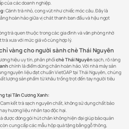
ấp của các doanh nghiệp.
g:
Cánh trà nhỏ, cong vút như chiếc móc câu. Đây là
bằng hoàn hảo giữa vị chát thanh ban đầu và hậu ngọt
ng trà quen thuộc trong các gia đình và văn phòng nhờ
trà xưa với mức giá vô cùng hợp lý.
chỉ vàng cho người sành chè Thái Nguyên
ơng hiệu uy tín, phân phối
chè Thái Nguyên
sạch, rõ ràng
Xanh
chính là điểm dừng chân hoàn hảo. Với nhà máy sản
vùng nguyên liệu đạt chuẩn VietGAP tại Thái Nguyên, chúng
chất lượng sản phẩm từ khâu trồng trọt đến tay người tiêu
ng tại Tân Cương Xanh:
Cam kết trà sạch nguyên chất, không sử dụng chất bảo
hay hương liệu nhân tạo độc hại.
à được đóng gói hút chân không hiện đại giúp bảo quản
g còn cung cấp các mẫu hộp quà tặng bằng gỗ thông,