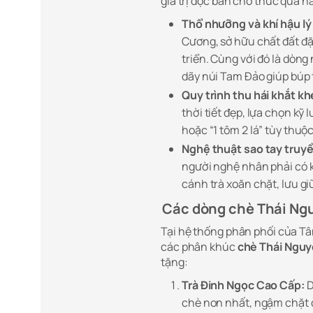
giá trị độc bản cho thức quà n
Thổ nhưỡng và khí hậu lý
Cương, sở hữu chất đất đặ
triển. Cùng với đó là dòn
dãy núi Tam Đảo giúp búp 
Quy trình thu hái khắt kh
thời tiết đẹp, lựa chọn kỹ
hoặc “1 tôm 2 lá” tùy thu
Nghệ thuật sao tay truy
người nghệ nhân phải có k
cánh trà xoăn chặt, lưu g
Các dòng chè Thái Ng
Tại hệ thống phân phối của T
các phân khúc
chè Thái Ngu
tặng:
Trà Đinh Ngọc Cao Cấp:
D
chè non nhất, ngậm chặt d