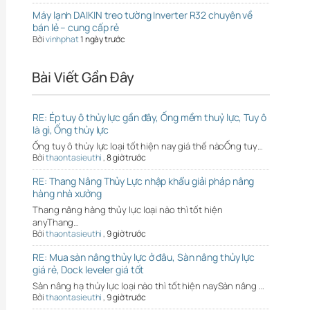
Máy lạnh DAIKIN treo tường Inverter R32 chuyên về
bán lẻ – cung cấp rẻ
Bởi
vinhphat
1 ngày trước
Bài Viết Gần Đây
RE: Ép tuy ô thủy lực gần đây, Ống mềm thuỷ lực, Tuy ô
là gì, Ống thủy lực
Ống tuy ô thủy lực loại tốt hiện nay giá thế nàoỐng tuy…
Bởi
thaontasieuthi
,
8 giờ trước
RE: Thang Nâng Thủy Lực nhập khẩu giải pháp nâng
hàng nhà xưởng
Thang nâng hàng thủy lực loại nào thì tốt hiện
anyThang…
Bởi
thaontasieuthi
,
9 giờ trước
RE: Mua sàn nâng thủy lực ở đâu, Sàn nâng thủy lực
giá rẻ, Dock leveler giá tốt
Sàn nâng hạ thủy lực loại nào thì tốt hiện naySàn nâng …
Bởi
thaontasieuthi
,
9 giờ trước