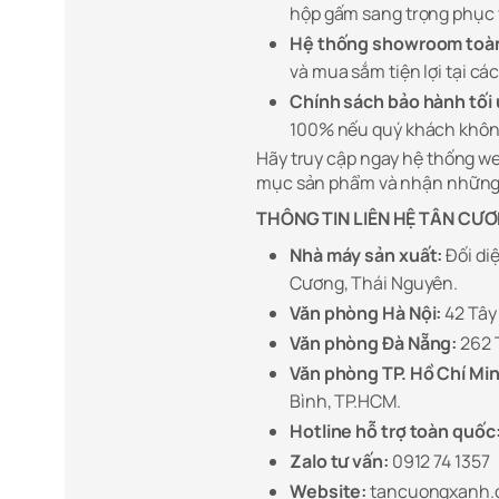
hộp gấm sang trọng phục vụ
Hệ thống showroom toà
và mua sắm tiện lợi tại cá
Chính sách bảo hành tối 
100% nếu quý khách không
Hãy truy cập ngay hệ thống 
mục sản phẩm và nhận những 
THÔNG TIN LIÊN HỆ TÂN CƯ
Nhà máy sản xuất:
Đối di
Cương, Thái Nguyên.
Văn phòng Hà Nội:
42 Tây 
Văn phòng Đà Nẵng:
262 
Văn phòng TP. Hồ Chí Min
Bình, TP.HCM.
Hotline hỗ trợ toàn quốc
Zalo tư vấn:
0912 74 1357
Website:
tancuongxanh