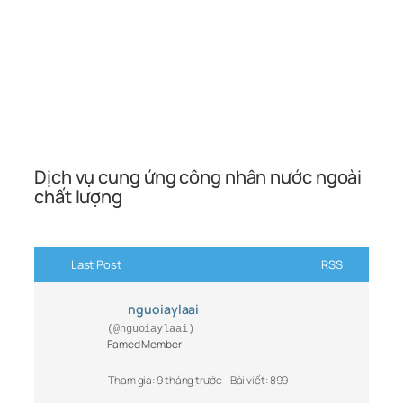
Dịch vụ cung ứng công nhân nước ngoài
chất lượng
Last Post
RSS
nguoiaylaai
(@nguoiaylaai)
Famed Member
Tham gia: 9 tháng trước
Bài viết: 899