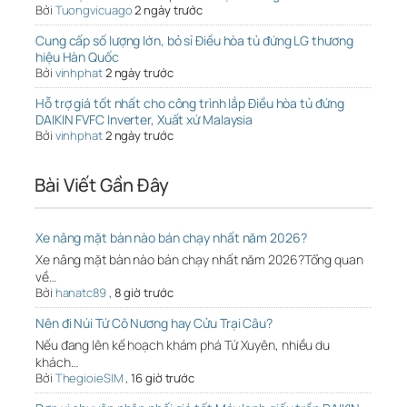
Bởi
Tuongvicuago
2 ngày trước
Cung cấp số lượng lớn, bỏ sỉ Điều hòa tủ đứng LG thương
hiệu Hàn Quốc
Bởi
vinhphat
2 ngày trước
Hỗ trợ giá tốt nhất cho công trình lắp Điều hòa tủ đứng
DAIKIN FVFC Inverter, Xuất xứ Malaysia
Bởi
vinhphat
2 ngày trước
Bài Viết Gần Đây
Xe nâng mặt bàn nào bán chạy nhất năm 2026?
Xe nâng mặt bàn nào bán chạy nhất năm 2026?Tổng quan
về…
Bởi
hanatc89
,
8 giờ trước
Nên đi Núi Tứ Cô Nương hay Cửu Trại Câu?
Nếu đang lên kế hoạch khám phá Tứ Xuyên, nhiều du
khách…
Bởi
ThegioieSIM
,
16 giờ trước