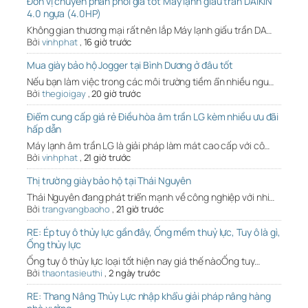
Đơn vị chuyên phân phối giá tốt Máy lạnh giấu trần DAIKIN
4.0 ngựa (4.0HP)
Không gian thương mại rất nên lắp Máy lạnh giấu trần DA…
Bởi
vinhphat
,
16 giờ trước
Mua giày bảo hộ Jogger tại Bình Dương ở đâu tốt
Nếu bạn làm việc trong các môi trường tiềm ẩn nhiều ngu…
Bởi
thegioigay
,
20 giờ trước
Điểm cung cấp giá rẻ Điều hòa âm trần LG kèm nhiều ưu đãi
hấp dẫn
Máy lạnh âm trần LG là giải pháp làm mát cao cấp với cô…
Bởi
vinhphat
,
21 giờ trước
Thị trường giày bảo hộ tại Thái Nguyên
Thái Nguyên đang phát triển mạnh về công nghiệp với nhi…
Bởi
trangvangbaoho
,
21 giờ trước
RE: Ép tuy ô thủy lực gần đây, Ống mềm thuỷ lực, Tuy ô là gì,
Ống thủy lực
Ống tuy ô thủy lực loại tốt hiện nay giá thế nàoỐng tuy…
Bởi
thaontasieuthi
,
2 ngày trước
RE: Thang Nâng Thủy Lực nhập khẩu giải pháp nâng hàng