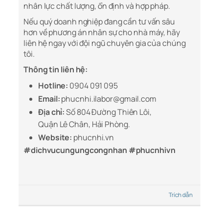
nhân lực chất lượng, ổn định và hợp pháp.
Nếu quý doanh nghiệp đang cần tư vấn sâu
hơn về phương án nhân sự cho nhà máy, hãy
liên hệ ngay với đội ngũ chuyên gia của chúng
tôi.
Thông tin liên hệ:
Hotline:
0904 091 095
Email:
phucnhi.ilabor@gmail.com
Địa chỉ:
Số 804 Đường Thiên Lôi,
Quận Lê Chân, Hải Phòng.
Website:
phucnhi.vn
#dichvucungungcongnhan #phucnhivn
Trích dẫn