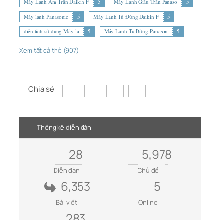
Máy Lạnh Âm Trần Daikin F
5
Máy Lạnh Giấu Trần Panaso
5
Máy lạnh Panasonic
5
Máy Lạnh Tủ Đứng Daikin F
5
diện tích sử dụng Máy lạ
5
Máy Lạnh Tủ Đứng Panason
5
Xem tất cả thẻ (907)
Chia sẻ:
Thống kê diễn đàn
28
5,978
Diễn đàn
Chủ đề
6,353
5
Bài viết
Online
283