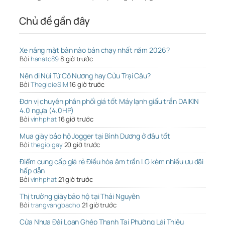
Chủ đề gần đây
Xe nâng mặt bàn nào bán chạy nhất năm 2026?
Bởi
hanatc89
8 giờ trước
Nên đi Núi Tứ Cô Nương hay Cửu Trại Câu?
Bởi
ThegioieSIM
16 giờ trước
Đơn vị chuyên phân phối giá tốt Máy lạnh giấu trần DAIKIN
4.0 ngựa (4.0HP)
Bởi
vinhphat
16 giờ trước
Mua giày bảo hộ Jogger tại Bình Dương ở đâu tốt
Bởi
thegioigay
20 giờ trước
Điểm cung cấp giá rẻ Điều hòa âm trần LG kèm nhiều ưu đãi
hấp dẫn
Bởi
vinhphat
21 giờ trước
Thị trường giày bảo hộ tại Thái Nguyên
Bởi
trangvangbaoho
21 giờ trước
Cửa Nhựa Đài Loan Ghép Thanh Tại Phường Lái Thiêu