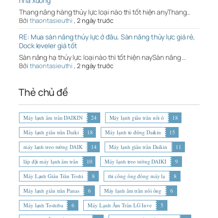
nhà xưởng
Thang nâng hàng thủy lực loại nào thì tốt hiện anyThang…
Bởi
thaontasieuthi
,
2 ngày trước
RE: Mua sàn nâng thủy lực ở đâu, Sàn nâng thủy lực giá rẻ,
Dock leveler giá tốt
Sàn nâng hạ thủy lực loại nào thì tốt hiện naySàn nâng …
Bởi
thaontasieuthi
,
2 ngày trước
Thẻ chủ đề
Máy lạnh âm trần DAIKIN
24
Máy lạnh giấu trần nối ố
18
Máy lạnh giấu trần Daiki
18
Máy lạnh tủ đứng Daikin
15
máy lạnh treo tường DAIK
14
Máy lạnh giấu trần Daikin
11
lắp đặt máy lạnh âm trần
10
Máy lạnh treo tường DAIKI
9
Máy Lạnh Giấu Trần Toshi
8
thi công ống đồng máy lạ
8
Máy lạnh giấu trần Panas
6
Máy lạnh âm trần nối ống
6
Máy lạnh Toshiba
6
Máy Lạnh Âm Trần LG Inve
5